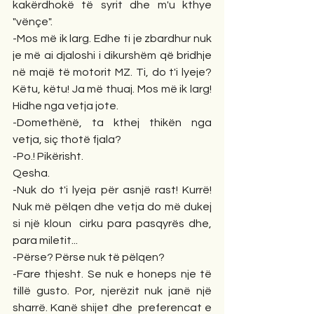
kakërdhokë të syrit dhe m'u kthye 
"vënçe".
-Mos më ik larg. Edhe ti je zbardhur nuk 
je më ai djaloshi i dikurshëm që bridhje 
në majë të motorit MZ. Ti, do t'i lyeje? 
Këtu, këtu! Ja më thuaj. Mos më ik larg! 
Hidhe nga vetja jote.
-Domethënë, ta kthej thikën nga 
vetja, siç thotë fjala?
-Po.! Pikërisht.
Qesha.
-Nuk do t'i lyeja për asnjë rast! Kurrë! 
Nuk më pëlqen dhe vetja do më dukej 
si një kloun  cirku para pasqyrës dhe, 
para miletit...
-Përse? Përse nuk të pëlqen?
-Fare thjesht. Se nuk e honeps nje të 
tillë gusto. Por, njerëzit nuk janë një 
sharrë. Kanë shijet dhe  preferencat e 