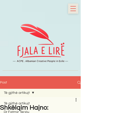
Post
Të gjithë artikujt
Të gjithë artikujt
Shkëlqim Hajno:
Dr Fatmir Terziu