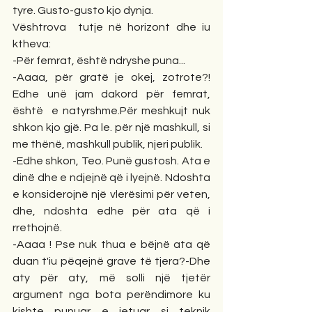
tyre. Gusto-gusto kjo dynja.
Vështrova  tutje në horizont dhe iu 
ktheva:
-Për femrat, është ndryshe puna...
-Aaaa, për gratë je okej, zotrote?! 
Edhe unë jam dakord për femrat, 
është  e natyrshme.Për meshkujt nuk 
shkon kjo gjë. Pa le. për një mashkull, si 
me thënë, mashkull publik, njeri publik.
-Edhe shkon, Teo. Punë gustosh. Ata e 
dinë dhe e ndjejnë që i lyejnë. Ndoshta 
e konsiderojnë një vlerësimi për veten, 
dhe, ndoshta edhe për ata që i 
rrethojnë.
-Aaaa ! Pse nuk thua e bëjnë ata që 
duan t'iu pëqejnë grave të tjera?-Dhe 
aty për aty, më solli një tjetër 
argument nga bota perëndimore ku 
kishte punuar e jetuar si teknik 