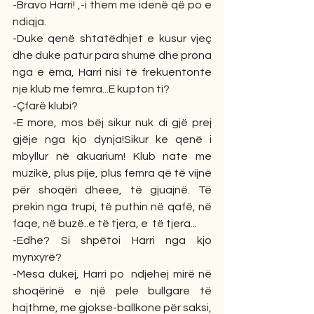
-Bravo Harri! ,-i them me idenë që po e 
ndiqja.
-Duke qenë shtatëdhjet e kusur vjeç 
dhe duke patur para shumë dhe prona 
nga e ëma, Harri nisi të frekuentonte 
nje klub me femra...E kupton ti?
-Çfarë klubi?
-E more, mos bëj sikur nuk di gjë prej 
gjëje nga kjo dynja!Sikur ke qenë i 
mbyllur në akuarium! Klub nate me 
muzikë, plus pije, plus femra që të vijnë 
për shoqëri dheee, të gjuajnë. Të 
prekin nga trupi, të puthin në qafë, në 
faqe, në buzë..e të tjera, e  të tjera...
-Edhe? Si shpëtoi Harri nga kjo 
mynxyrë?
-Mesa dukej, Harri po  ndjehej mirë në 
shoqërinë e një pele bullgare të 
hajthme, me gjokse-ballkone për saksi, 