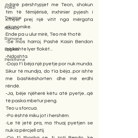
ndarë përshtypjet me Teon, shokun 
Poezi
tim të fëmijërisë, inxhinier pyjesh i 
Tregime
kthyer prej një vitit nga mërgata 
ekonomike.
Novela
Ende pa u ulur mirë, Teo më thotë:
Romane
-Se mos harroj. Pashë Kasin Bendon 
që kishte lyer flokët...
English
-Ndoshta.
Përkthime
-Doja t'i bëja një pyetje por nuk munda. 
Sikur të mundja, do t'ia bëja...por ishte 
me bashkëshorten dhe më erdhi 
rëndë.
-Ja, bëje njëherë këtu atë pyetje...që 
të paska mbetur peng.
Teo u sforcua.
-Po është miku jot i hershëm.
-Le të jetë pra, ma thuaj pyetjen se 
nuk ia përcjell atij.
-Do t'i thosha se, ti zoti Bendo, ke 