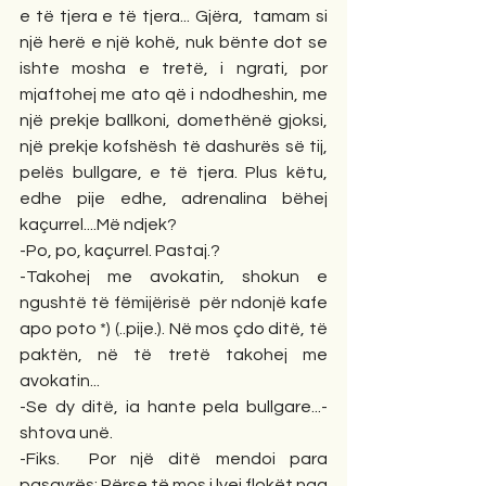
e të tjera e të tjera... Gjëra,  tamam si 
një herë e një kohë, nuk bënte dot se 
ishte mosha e tretë, i ngrati, por 
mjaftohej me ato që i ndodheshin, me 
një prekje ballkoni, domethënë gjoksi, 
një prekje kofshësh të dashurës së tij, 
pelës bullgare, e të tjera. Plus këtu, 
edhe pije edhe, adrenalina bëhej 
kaçurrel....Më ndjek?
-Po, po, kaçurrel. Pastaj.?
-Takohej me avokatin, shokun e 
ngushtë të fëmijërisë  për ndonjë kafe 
apo poto *) (..pije.). Në mos çdo ditë, të 
paktën, në të tretë takohej me 
avokatin...
-Se dy ditë, ia hante pela bullgare...-
shtova unë.
-Fiks.  Por një ditë mendoi para 
pasqyrës: Përse të mos i lyej flokët nga 