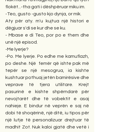
flokët...-tha gati i dëshpëruar miku im.
-Teo, gusto -gusto kjo dynja, or mik.
Aty për aty. m'u kujtua një histori e 
dëgjuar s'di se kur dhe se ku.
- Mbase e di Teo, por po e them dhe 
unë një episod.
-Me lyerje?
-Po. Me lyerje. Po edhe me kamuflazh, 
po deshe. Një  femër që ishte pak më 
tepër se një mesogrua, ia kishte 
kushtuar pothuaj jetën bamirësive dhe 
veprave të tjera utilitare. Krejt 
pasurinë e kishte shpërndarë për 
nevojtarët dhe të vobektit e asaj 
nahieje. E bindur në veprën e saj në 
dobi të shoqërinë, një ditë, iu tipos për 
një lutje të personalizuar drejtuar të 
madhit Zot. Nuk kaloi gjatë dhe vetë i 