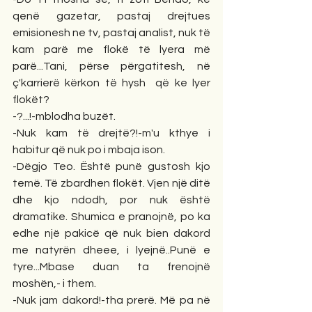
qenë gazetar, pastaj drejtues 
emisionesh ne tv, pastaj analist, nuk të 
kam parë me flokë të lyera më 
parë...Tani, përse përgatitesh, në 
ç'karrierë kërkon të hysh  që ke lyer 
flokët?
-?...!-mblodha buzët.
-Nuk kam të drejtë?!-m'u kthye i 
habitur që nuk po i mbaja ison.
-Dëgjo Teo. Është punë gustosh kjo 
temë. Të zbardhen flokët. Vjen një ditë 
dhe kjo ndodh, por nuk është 
dramatike. Shumica e pranojnë, po ka 
edhe një pakicë që nuk bien dakord 
me natyrën dheee, i lyejnë..Punë e 
tyre...Mbase duan ta frenojnë 
moshën,- i them.
-Nuk jam dakord!-tha prerë. Më pa në 