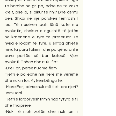
të bardha në gri po, edhe në të zeza 
krejt, pse jo, si dikur të rini? Dhe ashtu 
bëri. Shkoi në një parukeri femrash. I 
leu. Të nesëren pati lënë kafe me 
avokatin, shokun e ngushtë të jetës 
në kafenenë e tyre të preferuar. Te 
hyrja e lokalit të tyre, u shfaq dhjetë 
minuta para takimit dhe po qëndronte 
para portës së bar kafesë. Vjen 
avokati. E sheh dhe nuk i flet.
-Bre Fori, përse nuk më flet?
Tjetri e pa edhe një herë me vërejtje 
dhe nuk i i foli. Ky këmbëngulte.
-More Fori, përse nuk më flet, ore njeri? 
Jam Harri.
Tjetri e largoi vështrimin nga fytyra e tij 
dhe tha prerë:
-Nuk të njoh zotëri dhe nuk jam i 