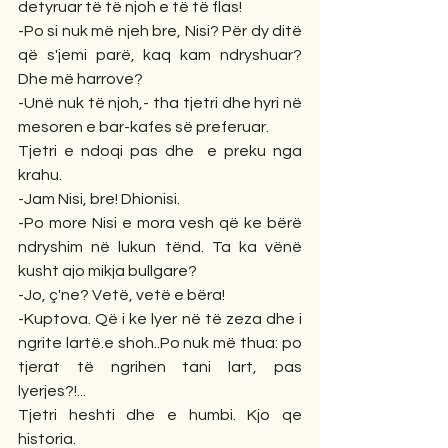
detyruar të të njoh e të të flas!
-Po si nuk më njeh bre, Nisi? Për dy ditë 
që s'jemi parë, kaq kam ndryshuar? 
Dhe më harrove?
-Unë nuk të njoh,- tha tjetri dhe hyri në 
mesoren e bar-kafes së preferuar.
Tjetri e ndoqi pas dhe  e preku nga 
krahu.
-Jam Nisi, bre! Dhionisi.
-Po more Nisi e mora vesh që ke bërë 
ndryshim në lukun tënd. Ta ka vënë 
kusht ajo mikja bullgare?
-Jo, ç'ne? Vetë, vetë e bëra!
-Kuptova. Që i ke lyer në të zeza dhe i 
ngrite lartë.e shoh..Po nuk më thua: po 
tjerat të ngrihen tani lart, pas 
lyerjes?!...
Tjetri heshti dhe e humbi. Kjo qe 
historia.