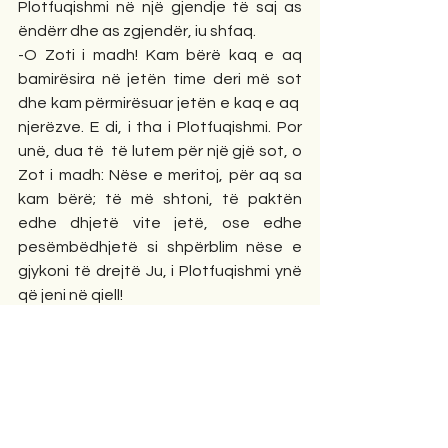
Plotfuqishmi në një gjendje të saj as 
ëndërr dhe as zgjendër, iu shfaq.
-O Zoti i madh! Kam bërë kaq e aq 
bamirësira në jetën time deri më sot 
dhe kam përmirësuar jetën e kaq e aq  
njerëzve. E di, i tha i Plotfuqishmi. Por 
unë, dua të  të lutem për një gjë sot, o 
Zot i madh: Nëse e meritoj, për aq sa 
kam bërë; të më shtoni, të paktën 
edhe dhjetë vite jetë, ose edhe 
pesëmbëdhjetë si shpërblim nëse e 
gjykoni të drejtë Ju, i Plotfuqishmi ynë 
që jeni në qiell!
Zoti, thonë se e dha pëlqimin.
Pas pak ditësh, e pushtuar nga një 
gazmend dhe këndellje e paprovuar 
kurrë më parë,  gruaja mendoi edhe më 
thellë. Tani, përse të mos e ndryshoj 
edhe lukun krejt. Nga flokët, trupi, 