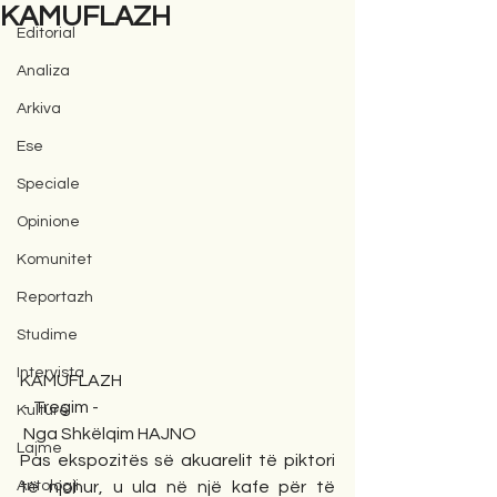
KAMUFLAZH
Editorial
Analiza
Arkiva
Ese
Speciale
Opinione
Komunitet
Reportazh
Studime
Intervista
KAMUFLAZH
 - Tregim -
Kulturë
 Nga Shkëlqim HAJNO
Lajme
Pas ekspozitës së akuarelit të piktori 
Antologji
të njohur, u ula në një kafe për të 