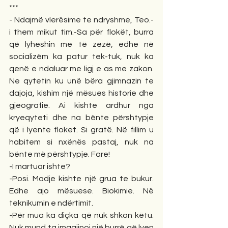
***
- Ndajmë vlerësime te ndryshme, Teo.- 
i them mikut tim.-Sa për flokët, burra 
që lyheshin me të zezë, edhe në 
socializëm ka patur tek-tuk, nuk ka 
qenë e ndaluar me ligj e as me zakon. 
Ne qytetin ku unë bëra gjimnazin te 
dajoja, kishim një mësues historie dhe 
gjeografie. Ai kishte ardhur nga 
kryeqyteti dhe na bënte përshtypje 
që i lyente floket. Si gratë. Në fillim u 
habitem si nxënës pastaj, nuk na 
bënte më përshtypje. Fare!
-I martuar ishte?
-Posi. Madje kishte një grua te bukur. 
Edhe ajo mësuese. Biokimie. Në 
teknikumin e ndërtimit.
-Për mua ka diçka që nuk shkon këtu. 
Nuk mund ta imagjinoj një burrë që lyen 