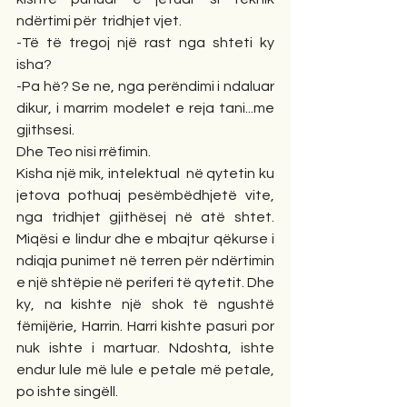
ndërtimi për  tridhjet vjet.
-Të të tregoj një rast nga shteti ky 
isha?
-Pa hë? Se ne, nga perëndimi i ndaluar 
dikur, i marrim modelet e reja tani...me 
gjithsesi.
Dhe Teo nisi rrëfimin.
Kisha një mik, intelektual  në qytetin ku 
jetova pothuaj pesëmbëdhjetë vite, 
nga tridhjet gjithësej në atë shtet. 
Miqësi e lindur dhe e mbajtur qëkurse i 
ndiqja punimet në terren për ndërtimin 
e një shtëpie në periferi të qytetit. Dhe 
ky, na kishte një shok të ngushtë 
fëmijërie, Harrin. Harri kishte pasuri por 
nuk ishte i martuar. Ndoshta, ishte 
endur lule më lule e petale më petale, 
po ishte singëll.