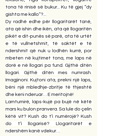
tona të rinisë së bukur... Ku të gjej “dy 
gishta me kallo”?...
Dy radhë edhe për llogaritarët tanë, 
ata që ishin dhe ikën, ata që llogaritën 
pikët e dit-punës së parë, ata të urtët 
e të vullnetshmit, të saktët e të 
ndershmit që nuk u lodhën kurrë, por 
mbeten në kujtimet tona, me laps në 
dorë e në llogari pa fund. Gjithë ditën 
llogari. Gjithë ditën mes numrash. 
Imagjinoni. Kujtoni ata, prekni një laps, 
bëni një mbledhje-zbritje të thjeshtë 
dhe keni nderuar… E meritojnë!
Lamtumirë, laps-kujë pa bujë në këtë 
mars ku bulon pranvera. Sa lule do çelin 
këtë vit? Kush do t’i numërojë? Kush 
do t’i llogarisë? Llogaritarët e 
ndershëm kanë vdekur…