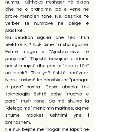
numra... Gjithçka rrëshqet në ekran 
dhe ne e pranojmë, pa e vënë në 
provë mendjen tonë. Ne, besnikë të 
verbër të numrave në qelqe e 
plastikë…
Ku qëndron siguria jonë tek “truri 
elektronik”? Nuk dimë ta shpjegojmë. 
Është magjia e “Ajnshtajnëve të 
panjohur”... Thjesht besojmë, bindemi, 
nënshkruajmë dhe presim “depozitën” 
në bankë. Truri ynë është dorëzuar. 
Njeriu tashmë ka nënshkruar “prangat 
e para”: numrat. Besimi absolut tek 
teknologjia është edhe “rrudhja e 
parë” trurit tonë. Sa më shumë ia 
“delegojmë” mendimin makinës, aq më 
shumë mpaket ushtrimi ynë i 
brendshëm.
Ne nuk bëjmë më “llogari me laps”; ne 