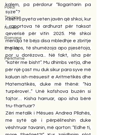
kalem, pa përdorur “llogaritarin pa 
Poezi
syze”?
Tregime
Kështu pyeta veten javën që shkoi, kur 
i raportova të ardhurat për taksat 
Novela
qeverisë për vitin 2025. Më shkoi 
Romane
mendja të bëja disa mbledhje e zbritje 
me laps, të shumëzoja apo pjesëtoja, 
English
por u dorëzova... Në fakt, isha për 
Përkthime
“katër me bisht”. Mu dhimbs vetja, dhe 
për një çast mu duk sikur para syve më 
kaluan ish-mësuesit e Aritmetikës dhe 
Matematikës, duke më thënë: “Na 
turpërove!...” Unë kafshova buzën si 
fajtor… Kisha harruar, apo isha bërë 
tru-thartuar?
Zëri metalik i Mësues Andrea Pllahës, 
me sytë që i përpëliteshin duke 
vështruar tavanin, më qorton: “Edhe ti, 
more Shefqet?!” Kur zgjidhnim plot 