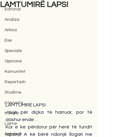
LAMTUMIRË LAPS!
Editorial
Analiza
Arkiva
Ese
Speciale
Opinione
Komunitet
Reportazh
Studime
Intervista
LAMTUMIRË LAPS!
-Kujë për diçka të harruar, por të 
Kulturë
dashur ende…
Lajme
Kur e ke përdorur për herë të fundit 
Antologji
lapsin? A ke bërë ndonjë llogari me 