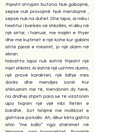
thjesht shtypim butona. Nuk gabojmë, 
sepse nuk provojmë. Nuk mendojmë , 
sepse nuk na duhet. Dhe lapsi, ai miku i 
heshtur i bankës së shkollës, rri diku në 
një sirtar, i harruar, me majën e thyer 
dhe me kujtimet e një kohe kur gabimi 
ishte pjesë e mësimit, jo një alarm në 
ekran.
Ndoshta lapsi nuk është thjesht një 
mjet shkrimi. Ai është një ushtrim durimi, 
një provë karakteri, një lidhje mes 
dorës dhe mendjes sonë. Kur 
shkruanim me të, mendonim dy herë, 
na dridhej shpirti para se të vizatonim 
apo hiqnim një vijë mbi fletën e 
bardhë... Sot fshijmë me mollëzat e 
gishtave pa kallo. Ah, dikur këta gishta 
ishin “me kallo” nga shënimet në 
leksione, nga konspektet, llogaritë 