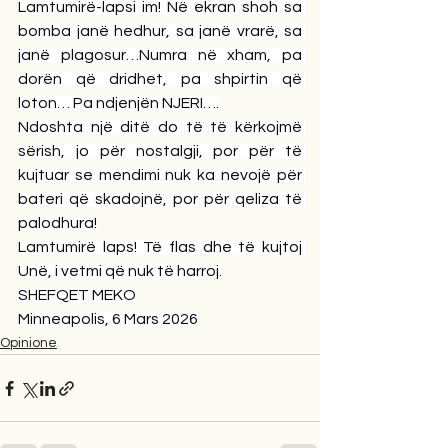
Lamtumirë-lapsi im! Në ekran shoh sa 
bomba janë hedhur, sa janë vrarë, sa 
janë plagosur…Numra në xham, pa 
dorën që dridhet, pa shpirtin që 
loton… Pa ndjenjën NJERI….
Ndoshta një ditë do të të kërkojmë 
sërish, jo për nostalgji, por për të 
kujtuar se mendimi nuk ka nevojë për 
bateri që skadojnë, por për qeliza të 
palodhura!
Lamtumirë laps! Të flas dhe të kujtoj 
Unë, i vetmi që nuk të harroj.
SHEFQET MEKO
Minneapolis, 6 Mars 2026
Opinione