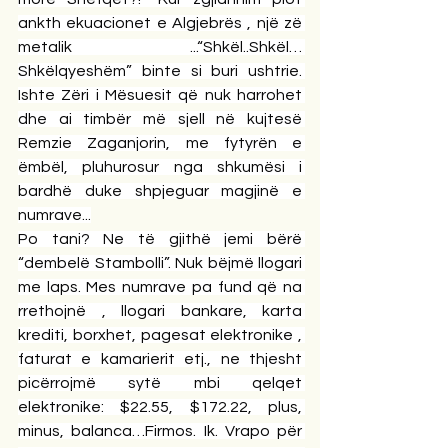
ankth ekuacionet e Algjebrës , një zë 
metalik ...“Shkël..Shkël… 
Shkëlqyeshëm” binte si buri ushtrie. 
Ishte Zëri i Mësuesit që nuk harrohet 
dhe ai timbër më sjell në kujtesë 
Remzie Zaganjorin, me fytyrën e 
ëmbël, pluhurosur nga shkumësi i 
bardhë duke shpjeguar magjinë e 
numrave...
Po tani? Ne të gjithë jemi bërë 
“dembelë Stambolli”. Nuk bëjmë llogari 
me laps. Mes numrave pa fund që na 
rrethojnë , llogari bankare, karta 
krediti, borxhet, pagesat elektronike , 
faturat e kamarierit etj., ne thjesht 
picërrojmë sytë mbi qelqet 
elektronike: $22.55, $172.22, plus, 
minus, balanca…Firmos. Ik. Vrapo për 