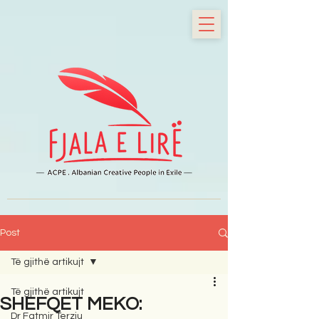
Post
Të gjithë artikujt
Të gjithë artikujt
SHEFQET MEKO:
Dr Fatmir Terziu