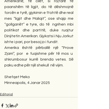
Amerikanё, tё cilёt, si rojtarё tё 
paanshёm tё ligjit, do tё dёshmojnё 
forcёn e tyrё, gjykimin e ftohtё dhe real 
mes “ligjit dhe Maliqit”, ose shqip me 
“gollganёt” e tyre, do tё  ngrihen mbi 
politikat dhe partitё, duke ruajtur 
Dinjitetin Amerikan. Gjykatsi i Nju Jorkut 
ishte i pari, por besoj jo i fundit.
Amerika ёshtё pёrballё njё “Prove 
Zjarri”, por  e fuqishme pёr tё mos u  
shkrumbosur kurrё brenda vetes. Sё 
paku edhe pёr njё shekull  nё vijim.
Shefqet Meko
Minneapolis, 4 Janar 2025
Editorial