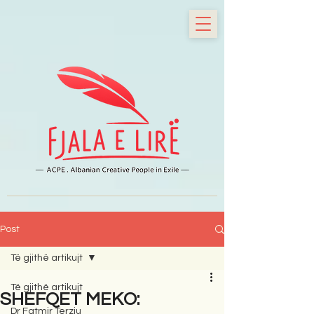
Post
Të gjithë artikujt
Të gjithë artikujt
SHEFQET MEKO:
Dr Fatmir Terziu