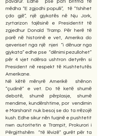
pavarur. Edhe  pse pati britma tё 
mёdha “E zgjodhi populli”,  tё “fshihet 
çdo gjё”, njё gjykatёs nё Nju Jork, 
zyrtarizon fajёsinё e Presidentit tё 
zgjedhur Donald Tramp. Pёr herё tё 
parё nё historinё e vet, Amerika do 
qeveriset nga njё  njeri  “i dёnuar nga 
gjykata” edhe pse  “dёnimi pezullohet” 
pёr 4 vjet ndёrsa ushtron detyrёn si 
President nё respekt tё Kushtetutёs 
Amerikane.
Nё kёtё mёnyrё Amerikё  shёnon 
“çudinё” e vet. Do tё ketё shumё 
debatё, shumё pёrplasje, shumё 
mendime, kundёrshtime, por  vendimin 
e Marshanit nuk besoj se do ta rrёzojё 
kush. Edhe sikur nёn fuqinё e pushtetit 
nwn autoritetin e Trampit, Prokurori i 
Pёrgjithshёm  “tё lёvizё” gurёt pёr ta 