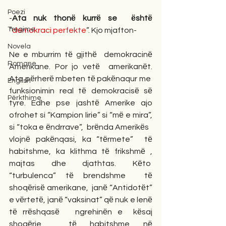
Poezi
-
Ata nuk thonё kurrё se  ёshtё
Tregime
“
demokraci perfekte
”. Kjo mjafton-
Novela
Ne e mburrim tё gjithё  demokracinё 
Romane
Amerikane. Por jo vetё  amerikanёt. 
Ata pёrherё mbeten tё pakёnaqur me  
English
funksionimin real tё demokracisё sё 
Përkthime
tyre. Edhe pse jashtё Amerike ajo 
ofrohet si “Kampion lirie” si “mё e mira”, 
si “toka e ёndrrave”,  brёnda Amerikёs   
vlojnё pakёnqasi, ka “tёrmete”  tё 
habitshme, ka klithma tё frikshmё , 
majtas dhe djathtas. Kёto  
“turbulenca” tё brendshme  tё 
shoqёrisё amerikane,  janё “Antidotёt” 
e vёrtetё, janё “vaksinat” qё nuk e lenё 
tё rrёshqasё   ngrehinёn e  kёsaj 
shoqёrie  tё habitshme nё 