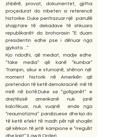
zhbёrё, provat, dokumentet, gjitha 
proçedurat do mbeten si referencё 
historike. Duke perifrazuar njё  parrullё 
shqiptare tё dekadave tё shkuara 
republikanёt do brohorasin “E duam 
presidentin edhe pse i dёnuar nga 
gjykata…”
Kjo ndodhi, qё mediat, madje edhe  
“fake media” qё kanё “kumbar” 
Trampin, sikur e sfumojnё, shёnon njё  
moment historik nё Amerikёn qё 
pretendon tё ketё demokracinё  mё tё 
mirё nё botё.Duke se “gollganёt” e 
drejtёsisё amerikanё nuk janё 
kalcifikuar, nuk vuajnё  ende nga 
“reaumatizma”  paralizuese  dhe kjo do 
tё ketё efekt tё madh pёr njё shoqёri 
qё kёrkon tё jetё  kampione e “rregullit 
dhe ligjit” (Law & Order).