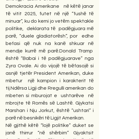
Demokracia Amerikane   nё kёtё janar 
tё vitit 2025, futet nё njё “fushё tё 
minuar”, ku do kemi jo vetёm spektakle 
politike,  deklarata tё  padёgjuara mё 
parё, “duele gladiatorёsh”, por  edhe 
befasi qё nuk na kanё shkuar nё 
mendje kurrё mё parё.Donald Tramp  
ёshtё “Babai i tё padёgjuarave” nga 
Zyra Ovale. Ai do vijojё tё bёfasojё si 
asnjё tjetёr President Amerikan, duke 
mbetur  njё kampion i karakterit tё 
tij.Ndёrsa Ligji dhe Rregulli amerikan do 
mbeten si mburojat e  ushtarёve  nё 
mbrojte tё Romёs sё Lashtё. Gjykatsi 
Marshan i Nju Jorkut, ёshtё “ushtari” i 
parё nё besnikёri tё Ligjit Amerikan.
Nё gjithё kёtё “lojё politike” duket se 
janё thirrur “nё shёrbim” Gjyaktsit 