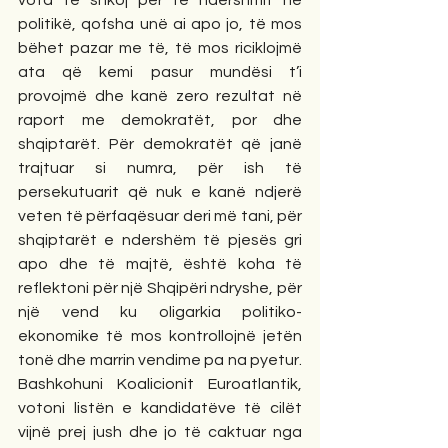
vota të shkoj për të ndershmit në 
politikë, qofsha unë ai apo jo, të mos 
bëhet pazar me të, të mos riciklojmë 
ata që kemi pasur mundësi t’i 
provojmë dhe kanë zero rezultat në 
raport me demokratët, por dhe 
shqiptarët. Për demokratët që janë 
trajtuar si numra, për ish të 
persekutuarit që nuk e kanë ndjerë 
veten të përfaqësuar deri më tani, për 
shqiptarët e ndershëm të pjesës gri 
apo dhe të majtë, është koha të 
reflektoni për një Shqipëri ndryshe, për 
një vend ku oligarkia politiko-
ekonomike të mos kontrollojnë jetën 
tonë dhe marrin vendime pa na pyetur. 
Bashkohuni Koalicionit Euroatlantik, 
votoni listën e kandidatëve të cilët 
vijnë prej jush dhe jo të caktuar nga 