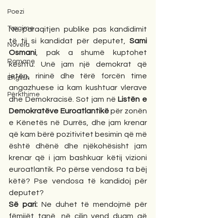
Poezi
Tregime
Në paraqitjen publike pas kandidimit 
të tij si kandidat për deputet, 
Sami 
Novela
Osmani
, pak a shumë kuptohet 
Romane
kështu: Unë jam një demokrat që 
jetën, rininë dhe tërë forcën time 
English
angazhuese ia kam kushtuar vlerave 
Përkthime
dhe Demokracisë. Sot jam në 
Listën e 
Demokratëve Euroatlantikë
 për zonën 
e Kënetës në Durrës, dhe jam krenar 
që kam bërë pozitivitet besimin që më 
është dhënë dhe njëkohësisht jam 
krenar që i jam bashkuar këtij vizioni 
euroatlantik. Po përse vendosa ta bëj 
këtë? Pse vendosa të kandidoj për 
deputet?
Së pari:
 Ne duhet të mendojmë për 
fëmijët tanë, në cilin vend duam që 