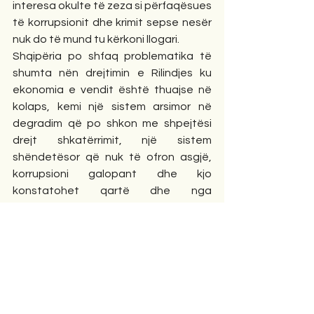
interesa okulte të zeza si përfaqësues 
të korrupsionit dhe krimit sepse nesër 
nuk do të mund tu kërkoni llogari.
Shqipëria po shfaq problematika të 
shumta nën drejtimin e Rilindjes ku 
ekonomia e vendit është thuajse në 
kolaps, kemi një sistem arsimor në 
degradim që po shkon me shpejtësi 
drejt shkatërrimit, një sistem 
shëndetësor që nuk të ofron asgjë, 
korrupsioni galopant dhe kjo 
konstatohet qartë dhe nga 
operacionet e SPAK. Nën pushtetin e 
Rilindjes vendi është në krizë dhe e 
vetmja zgjidhje siç ka qenë deri më sot 
është largimi nga Shqipëria dhe kjo 
plagë e shoqërisë duhet ndaluar të 
rrjedh.
Të gjithë atyre që iu besuan postet në 