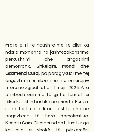
Miqtë e tij të ngushtë me të cilët ka 
ndarë momente të jashtëzakonshme 
përkushtimi dhe angazhimi 
demokratik, 
Shkëlqim, Mondi dhe 
Gazmend Cufaj,
 pa paragjykuar më tej 
angazhimin, e mbështesin dhe i urojnë 
fitore në zgjedhjet e 11 majit 2025. Ata 
e mbështesin me të gjitha format, si 
dikur kur ishin bashkë në priesta. Ekriza, 
si në festime e fitore, ashtu dhe në 
angazhime të tjera demokratike. 
Kështu Sami Osmani ndihet i lumtur që 
ka miq e shokë të përzemërt 