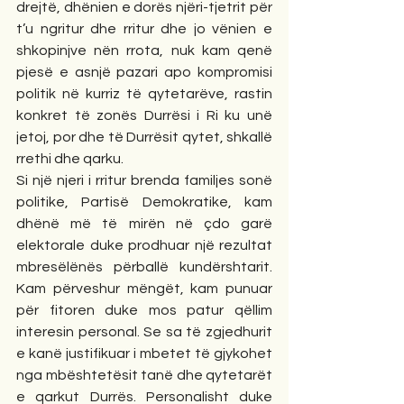
drejtë, dhënien e dorës njëri-tjetrit për 
t’u ngritur dhe rritur dhe jo vënien e 
shkopinjve nën rrota, nuk kam qenë 
pjesë e asnjë pazari apo kompromisi 
politik në kurriz të qytetarëve, rastin 
konkret të zonës Durrësi i Ri ku unë 
jetoj, por dhe të Durrësit qytet, shkallë 
rrethi dhe qarku.
Si një njeri i rritur brenda familjes sonë 
politike, Partisë Demokratike, kam 
dhënë më të mirën në çdo garë 
elektorale duke prodhuar një rezultat 
mbresëlënës përballë kundërshtarit. 
Kam përveshur mëngët, kam punuar 
për fitoren duke mos patur qëllim 
interesin personal. Se sa të zgjedhurit 
e kanë justifikuar i mbetet të gjykohet 
nga mbështetësit tanë dhe qytetarët 
e qarkut Durrës. Personalisht duke 