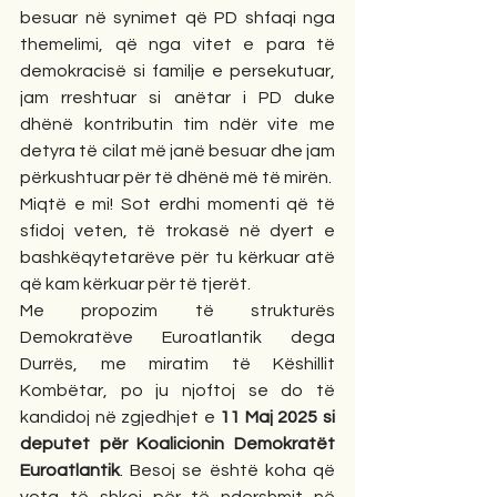
besuar në synimet që PD shfaqi nga 
themelimi, që nga vitet e para të 
demokracisë si familje e persekutuar, 
jam rreshtuar si anëtar i PD duke 
dhënë kontributin tim ndër vite me 
detyra të cilat më janë besuar dhe jam 
përkushtuar për të dhënë më të mirën.
Miqtë e mi! Sot erdhi momenti që të 
sfidoj veten, të trokasë në dyert e 
bashkëqytetarëve për tu kërkuar atë 
që kam kërkuar për të tjerët.
Me propozim të strukturës 
Demokratëve Euroatlantik dega 
Durrës, me miratim të Këshillit 
Kombëtar, po ju njoftoj se do të 
kandidoj në zgjedhjet e 
11 Maj 2025 si 
deputet për Koalicionin Demokratët 
Euroatlantik
. Besoj se është koha që 