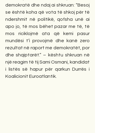
demokratë dhe ndaj ai shkruan: “Besoj 
se është koha që vota të shkoj për të 
ndershmit në politikë, qofsha unë ai 
apo jo, të mos bëhet pazar me të, të 
mos riciklojmë ata që kemi pasur 
mundësi t’i provojmë dhe kanë zero 
rezultat në raport me demokratët, por 
dhe shqiptarët.” – kështu shkruan në 
një reagim të tij Sami Osmani, kandidat 
i listës së hapur për qarkun Durrës i 
Koalicionit Euroatlantik.