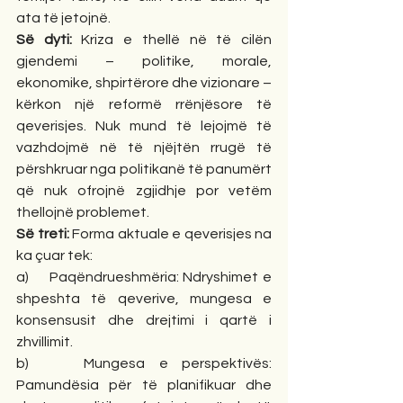
ata të jetojnë.
Së dyti:
 Kriza e thellë në të cilën 
gjendemi – politike, morale, 
ekonomike, shpirtërore dhe vizionare – 
kërkon një reformë rrënjësore të 
qeverisjes. Nuk mund të lejojmë të 
vazhdojmë në të njëjtën rrugë të 
përshkruar nga politikanë të panumërt 
që nuk ofrojnë zgjidhje por vetëm 
thellojnë problemet.
Së treti:
 Forma aktuale e qeverisjes na 
ka çuar tek:
a)     Paqëndrueshmëria: Ndryshimet e 
shpeshta të qeverive, mungesa e 
konsensusit dhe drejtimi i qartë i 
zhvillimit.
b)    Mungesa e perspektivës: 
Pamundësia për të planifikuar dhe 