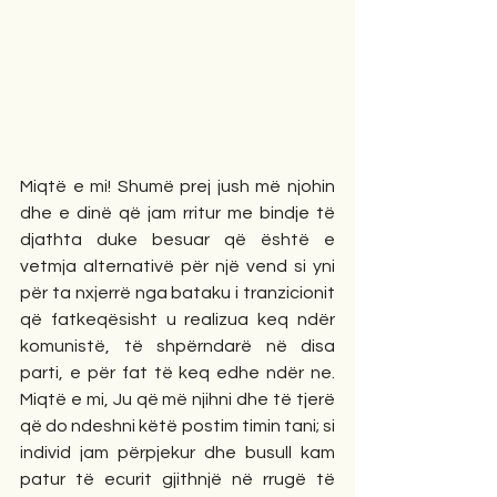
Miqtë e mi! Shumë prej jush më njohin 
dhe e dinë që jam rritur me bindje të 
djathta duke besuar që është e 
vetmja alternativë për një vend si yni 
për ta nxjerrë nga bataku i tranzicionit 
që fatkeqësisht u realizua keq ndër 
komunistë, të shpërndarë në disa 
parti, e për fat të keq edhe ndër ne. 
Miqtë e mi, Ju që më njihni dhe të tjerë 
që do ndeshni këtë postim timin tani; si 
individ jam përpjekur dhe busull kam 
patur të ecurit gjithnjë në rrugë të 