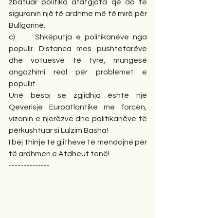
zbatuar politika afatgjata që do të 
siguronin një të ardhme më të mirë për 
Bullgarinë.
c)     Shkëputja e politikanëve nga 
populli: Distanca mes pushtetarëve 
dhe votuesve të tyre, mungesë 
angazhimi real për problemet e 
popullit.
Unë besoj se zgjidhja është një 
Qeverisje Euroatlantike me forcën, 
vizonin e njerëzve dhe politikanëve të 
përkushtuar si Lulzim Basha!
I bëj thirrje të gjithëve të mendojnë për 
të ardhmen e Atdheut tonë!
--------------