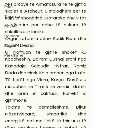
të Forcave të Armatosura në të gjitha 
Poezi
skajet e Atdheut, u mblodhëm për të 
Tregime
kujtuar shoqërinë ushtarake dhe vitet 
e vështira por edhe të bukura të 
Novela
shkollës ushtarake.
Romane
Organizatorë u bënë Sadik Bistri dhe 
Gjon M Lleshaj.
English
U njoftuan të gjithë shokët ku 
Përkthime
ndodheshin. Bajram Dushaj erdhi nga 
Kanadaja, Selaudin Myftari, Ramiz 
Doda dhe Mark Kola erdhën nga Italia. 
Të tjerët nga Vlora, Korça, Durrësi u 
mblodhën në Tiranë në vendin, datën 
dhe orën e caktuar, korrekt si 
gjithmonë.
Takime të përmallëshme. Dikur 
njëzetvjeçarë, simpatikë dhe 
energjikë, sot me flokë të thinjur e të 
rënë, me ilaçe tensioni e diabeti në 