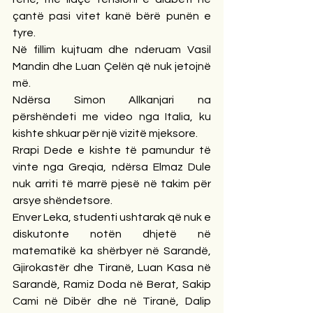
çantë pasi vitet kanë bërë punën e 
tyre.
Në fillim kujtuam dhe nderuam Vasil 
Mandin dhe Luan Çelën që nuk jetojnë 
më.
Ndërsa Simon Allkanjari na 
përshëndeti me video nga Italia, ku 
kishte shkuar për një vizitë mjeksore.
Rrapi Dede e kishte të pamundur të 
vinte nga Greqia, ndërsa Elmaz Dule 
nuk arriti të marrë pjesë në takim për 
arsye shëndetsore.
Enver Leka, studenti ushtarak që nuk e 
diskutonte notën dhjetë në 
matematikë ka shërbyer në Sarandë, 
Gjirokastër dhe Tiranë, Luan Kasa në 
Sarandë, Ramiz Doda në Berat, Sakip 
Cami në Dibër dhe në Tiranë, Dalip 