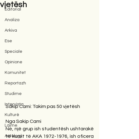
vjetësh
Editorial
Analiza
Arkiva
Ese
Speciale
Opinione
Komunitet
Reportazh
Studime
Intervista
Sakip Cami: Takim pas 50 vjetësh
Kulturë
Nga Sakip Cami
Lajme
Ne, një grup ish studentësh ushtarakë 
Antologji
të kursit të AKA 1972-1976, ish oficera 