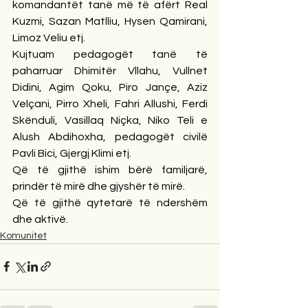
komandantët tanë më të afërt Real 
Kuzmi, Sazan Matlliu, Hysen Qamirani, 
Limoz Veliu etj.
Kujtuam pedagogët tanë të 
paharruar Dhimitër Vllahu, Vullnet 
Didini, Agim Qoku, Piro Jançe, Aziz 
Velçani, Pirro Xheli, Fahri Allushi, Ferdi 
Skënduli, Vasillaq Niçka, Niko Teli e 
Alush Abdihoxha, pedagogët civilë 
Pavli Bici, Gjergj Klimi etj.
Që të gjithë ishim bërë familjarë, 
prindër të mirë dhe gjyshër të mirë.
Që të gjithë qytetarë të ndershëm 
dhe aktivë.
Komunitet