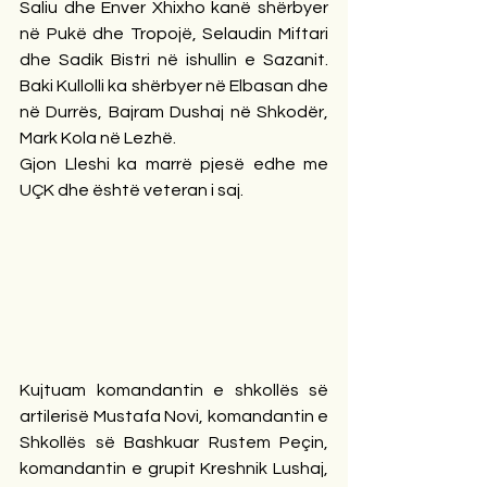
Saliu dhe Enver Xhixho kanë shërbyer 
në Pukë dhe Tropojë, Selaudin Miftari 
dhe Sadik Bistri në ishullin e Sazanit. 
Baki Kullolli ka shërbyer në Elbasan dhe 
në Durrës, Bajram Dushaj në Shkodër, 
Mark Kola në Lezhë.
Gjon Lleshi ka marrë pjesë edhe me 
UÇK dhe është veteran i saj.
Kujtuam komandantin e shkollës së 
artilerisë Mustafa Novi, komandantin e 
Shkollës së Bashkuar Rustem Peçin, 
komandantin e grupit Kreshnik Lushaj, 