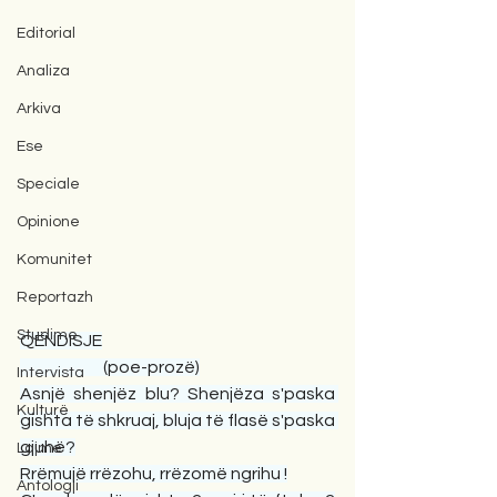
Editorial
Analiza
Arkiva
Ese
Speciale
Opinione
Komunitet
Reportazh
Studime
QËNDISJE
                         (poe-prozë)
Intervista
Asnjë shenjëz blu? Shenjëza s'paska 
Kulturë
gishta të shkruaj, bluja të flasë s'paska 
gjuhë?
Lajme
Rrëmujë rrëzohu, rrëzomë ngrihu !
Antologji