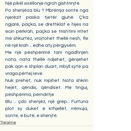
Një pikël xixëllonje ngroh gishtrinjtë.
Po shenjëza blu ? Mbrëmja sonte nga 
njerëzit paska tjetër gjuhë. Ç'ka 
ngjarë, paçka, se drethklat e hijes na 
ecin përkrah, paçka se trishtimi rritet 
me shkurtëz, vrojtohet thellë nesh, fle 
në një krah ... edhe aty përgjysëm.
Me një pëshpërimë tani ngadhnjen 
nata, nata thellë ndjehet, gënjehet 
pak qan e shplan duart, mbyll sytë pa 
vraga përtej reve.
Nuk prehet, nuk mpihet. Nata shkrin 
hejet, qëndis, qëndiset. Me tinguj, 
pëshpërima, përndritje.
Blu ... çdo shenjëz, një grep... Furtuna 
plot sy duket e kthjellët, rrëmuja, 
sonte, e butë, e shenjtë.
Tregime