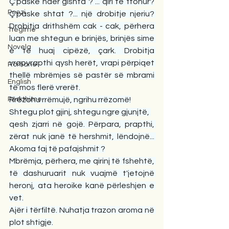
Ç'paske ndër gishta ? ... qiri të ftohur?
Poezi
Ç'paske shtat ?... një drobitje njeriu? 
Drobitja drithshëm cak - cak, përhera 
Tregime
luan me shtegun e brinjës, brinjës sime 
Novela
e të huaj cipëzë, çark. Drobitja 
vrapvrapthi qysh herët, vrapi përpiqet 
Romane
thellë mbrëmjes së pastër së mbrami 
English
të mos flerë vrerët.
Përkthime
Rrëzohu rrëmujë, ngrihu rrëzomë!
Shtegu plot gjinj, shtegu ngre gjunjtë, 
qesh zjarri në gojë. Përpara, prapthi, 
zërat nuk janë të hershmit, lëndojnë... 
Akoma faj të pafajshmit ?
Mbrëmja, përhera, me qirinj të fshehtë, 
të dashuruarit nuk vuajmë t'jetojnë 
heronj, ata heroike kanë përleshjen e 
vet.
Ajër i tërfiltë. Nuhatja trazon aroma në 
plot shtigje.