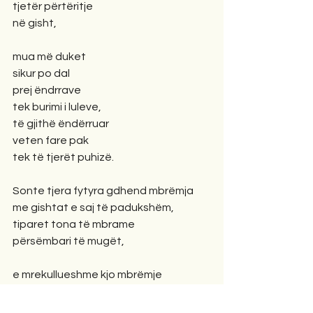
tjetër përtëritje
në gisht,
mua më duket
sikur po dal
prej ëndrrave
tek burimi i luleve,
të gjithë ëndërruar
veten fare pak
tek të tjerët puhizë.
Sonte tjera fytyra gdhend mbrëmja
me gishtat e saj të padukshëm,
tiparet tona të mbrame
përsëmbari të mugët,
e mrekullueshme kjo mbrëmje
me sy të rinj këqyr çfarë shkoi
rrëmujë me dhe pa vragë,