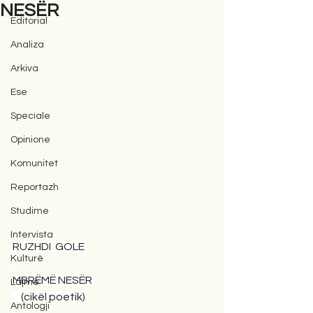
NESËR
Editorial
Analiza
Arkiva
Ese
Speciale
Opinione
Komunitet
Reportazh
Studime
Intervista
RUZHDI  GOLE 
Kulturë
MBRËMË NESËR 
Lajme
    (cikël poetik)
Antologji