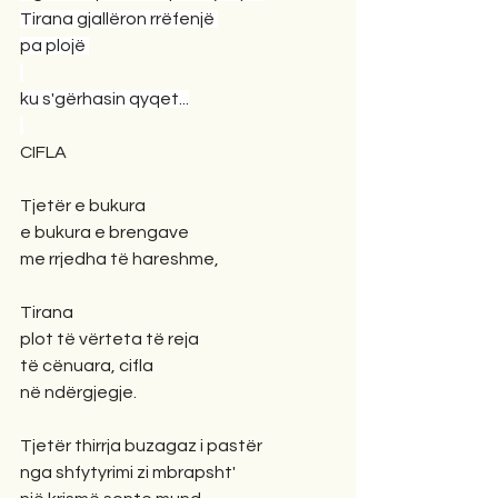
Tirana gjallëron rrëfenjë 
pa plojë 
ku s'gërhasin qyqet...
CIFLA
Tjetër e bukura
e bukura e brengave
me rrjedha të hareshme,
Tirana
plot të vërteta të reja
të cënuara, cifla
në ndërgjegje.
Tjetër thirrja buzagaz i pastër
nga shfytyrimi zi mbrapsht'