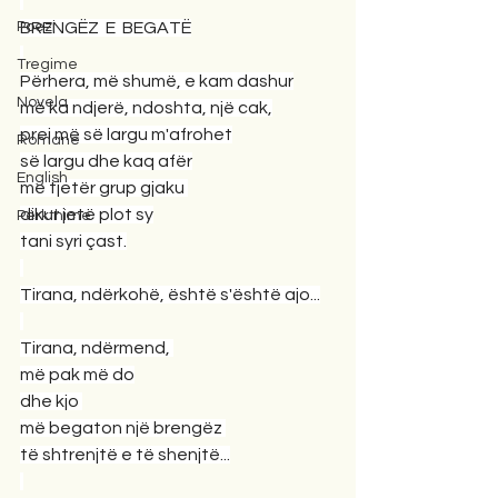
Poezi
BRENGËZ  E  BEGATË
Tregime
Përhera, më shumë, e kam dashur
Novela
më ka ndjerë, ndoshta, një cak,
prej më së largu m'afrohet
Romane
së largu dhe kaq afër
English
me tjetër grup gjaku 
dikur jetë plot sy
Përkthime
tani syri çast.
Tirana, ndërkohë, është s'është ajo...
Tirana, ndërmend, 
më pak më do
dhe kjo 
më begaton një brengëz 
të shtrenjtë e të shenjtë...