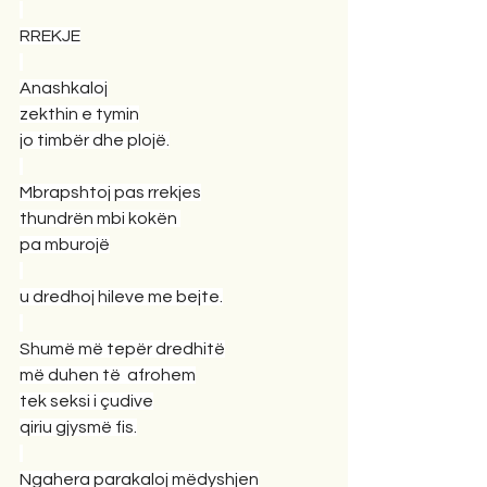
RREKJE
Anashkaloj
zekthin e tymin
jo timbër dhe plojë.
Mbrapshtoj pas rrekjes
thundrën mbi kokën 
pa mburojë
u dredhoj hileve me bejte.
Shumë më tepër dredhitë
më duhen të  afrohem
tek seksi i çudive
qiriu gjysmë fis.
Ngahera parakaloj mëdyshjen