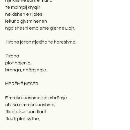
një krismë sonte mund
të ma mpij kryqin
në kishën e Fjalës
lëkund gjysm'hënën
nga sheshi emblemë gjer në Dajt.
Tirana jeton rrjedha të hareshme,
Tirana
plot ndjenja,
brenga, ndërgjegje.
MBRËMË NESËR
E mrekullueshme kjo mbrëmje
oh, sa e mrekullueshme,
flladi sikur luan flaut
flauti plot sythe,