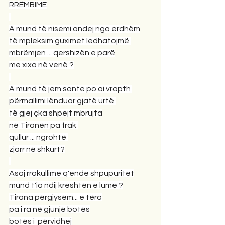
RRËMBIME
A mund të nisemi andej nga erdhëm
të mpleksim guximet ledhatojmë 
mbrëmjen ... qershizën e parë
me xixa në venë ?
A mund të jem sonte po ai vrapth 
përmallimi lënduar gjatë urtë 
të gjej çka shpejt mbrujta
në Tiranën pa frak 
qullur ... ngrohtë 
zjarr në shkurt?
Asaj rrokullime q'ende shpupuritet
mund t'ia ndij kreshtën e lume ?
Tirana përgjysëm... e tëra
pa i ra në gjunjë botës
botës i  përvidhej