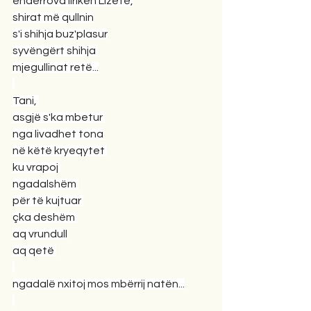
ëndërrova liriken Lizetë,
shirat më qullnin
s'i shihja buz'plasur
syvëngërt shihja 
mjegullinat retë...
Tani, 
asgjë s'ka mbetur 
nga livadhet tona
në këtë kryeqytet 
ku vrapoj 
ngadalshëm 
për të kujtuar 
çka deshëm 
aq vrundull
aq qetë 
ngadalë nxitoj mos mbërrij natën...