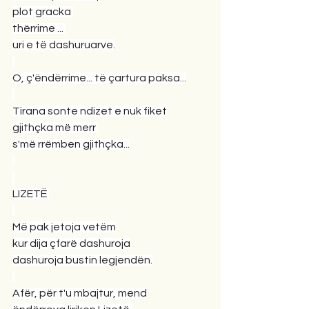
plot gracka 
thërrime ... 
uri e të dashuruarve.
O, ç'ëndërrime... të çartura paksa...
Tirana sonte ndizet e nuk fiket
gjithçka më merr 
s'më rrëmben gjithçka...
LIZETË 
Më pak jetoja vetëm
kur dija çfarë dashuroja
dashuroja bustin legjendën.
Afër, për t'u mbajtur, mend