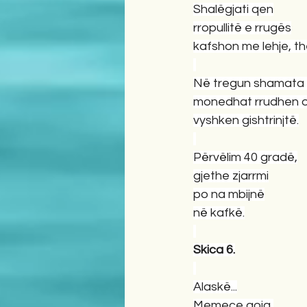
Shalëgjati qen
rropullitë e rrugës
kafshon me lehje, t
Në tregun shamata 
monedhat rrudhen o
vyshken gishtrinjtë.
Përvëlim 40 gradë,
gjethe zjarrmi
po na mbijnë
në kafkë.
Skica 6.
Alaskë...
Memece goja,