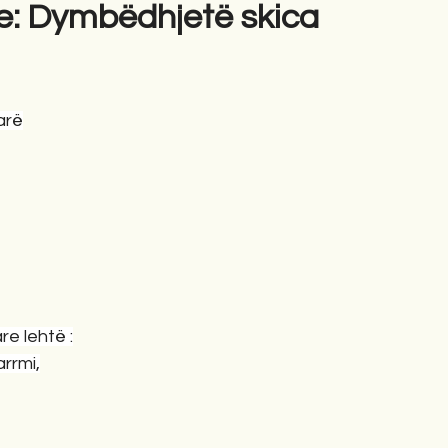
e: Dymbëdhjetë skica
gime
Novela
Romane
English
Përkth
arë
are lehtë :
arrmi,