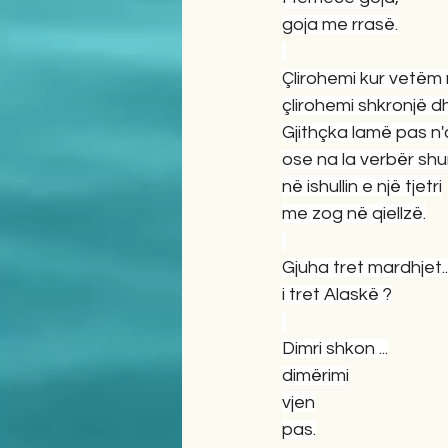
goja me rrasë.
Çlirohemi kur vetëm
çlirohemi shkronjë dh
Gjithçka lamë pas n
ose na la verbër sh
në ishullin e një tjetri
me zog në qiellzë.
Gjuha tret mardhjet..
i tret Alaskë ?
Dimri shkon ...
dimërimi
vjen
pas.