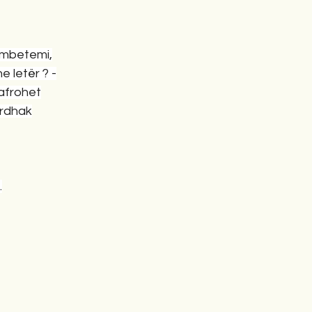
 mbetemi,
e letër ? -
'afrohet
urdhak
.