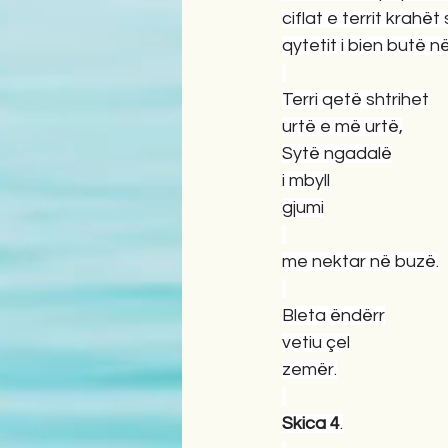
ciflat e territ krahë
qytetit i bien butë n
Terri qetë shtrihet
urtë e më urtë,
Sytë ngadalë
i mbyll
gjumi
me nektar në buzë.
Bleta ëndërr
vetiu çel
zemër.
Skica 4
.