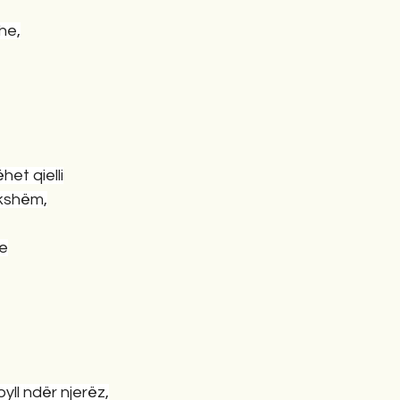
he,
et qielli
ukshëm,
me
ll ndër njerëz,