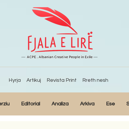
Hyrja
Artikuj
Revista Print
Rreth nesh
erziu
Editorial
Analiza
Arkiva
Ese
S
Reportazh
Studime
Intervista
Kulturë