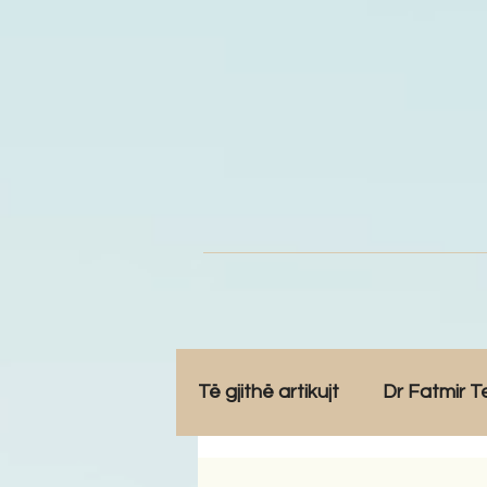
Të gjithë artikujt
Dr Fatmir T
Opinione
Komunitet