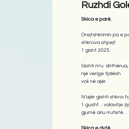
Ruzhdi Gol
Skica e parë.
Antologji
Poezi
Tre
Drejtshkrimin pa e p
shkrova shpejt :
1 gisht 2025.
Gishti m'u  drithërua,
një verige fjalësh
voli në ajër.
N'ajër gishti shkroi f
1 gusht ... valavitje zj
gjumë ariu rrufetë ...
Skica e dytë.