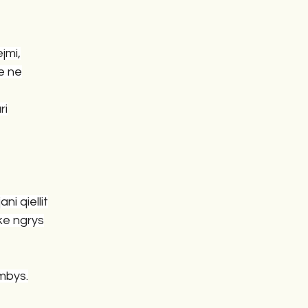
ejmi,
e ne
ri
ni qiellit
ke ngrys
 përmbys.