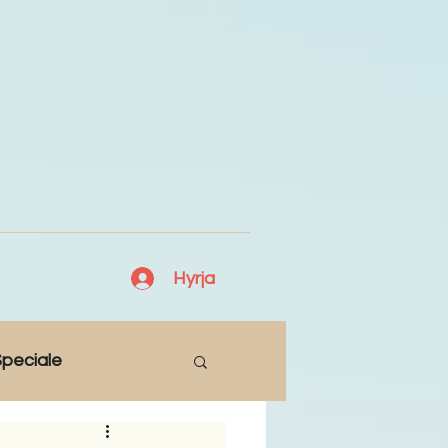
Hyrja
peciale
Lajme