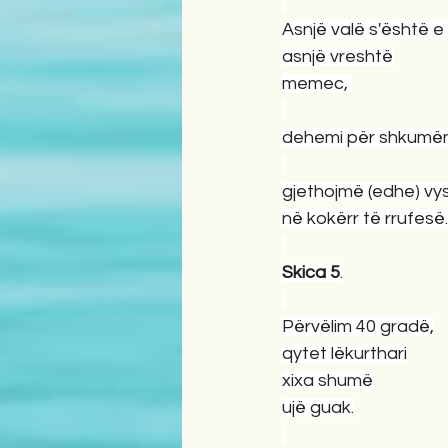
Asnjë valë s'është e
asnjë vreshtë
memec, 
dehemi për shkumë
gjethojmë (edhe) vy
në kokërr të rrufesë.
Skica
5
.
Përvëlim 40 gradë,
qytet lëkurthari
xixa shumë
ujë guak.