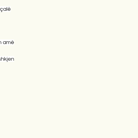
 çalë
n amë
shkjen