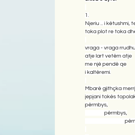
1.
Njeriu ... i këtushmi, t
toka plot re toka dh
vraga - vraga rrudhu
atje lart vetëm atje
me një pendë qe
i kaltëremi.
Mbarë gjithçka merrja
jepjani tokës topola
përmbys,
                përmbys,
                                