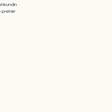
t shkundin
ë prehër.