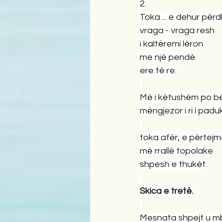
2.
Toka ... e dehur përd
vraga - vraga resh
i kaltëremi lëron
me një pendë
ere të re.
Më i këtushëm po bëh
mëngjezor i ri i pad
toka afër, e përtej
më rrallë topolake
shpesh e thukët.
Skica e tretë.
Mesnata shpejt u mby