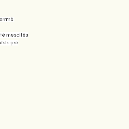
herrmë.
të mesditës
fshajnë