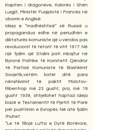
Kapiten i dragonëve, Kalorës i Shën 
Luigjit, Ministër Fuqiplotë i Francës në 
oborrin e Anglisë.
Ideja e “madhështisë” së Rusisë u 
propagandua edhe në periudhën e 
diktaturës komuniste që u vendos pas 
revolucionit të tetorit të vitit 1917. Në 
një fjalim që Stalini pati mbajtur në 
Byronë Politike të Komitetit Qëndror 
të Partisë Komuniste të Bashkimit 
Sovjetik,vetëm katër ditë para 
nënshkrimit të paktit Molotov-
Ribentrop më 23 gusht, pra, më 19 
gusht 1939, shtjellohet haptazi ideja 
bazë e Testamentit të Pjetrit të Parë 
për pushtimin e Evropës. Në atë fjalim 
thuhet:
“Le të fillojë Lufta e Dytë Botërore, 