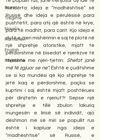
të popullit rus, janë rrënjosur dy ide të 
Poezi
kundërta: ideja e “madhështisë” së 
Rusisë dhe ideja e përulësisë para 
Tregime
pushtetit, para atij që është në krye, 
Novela
para të madhit, para carit. Kjo ideja e 
dytë e gjen mishërimin e saj të plotë në 
Romane
një shprehje aforistike, mjaft të 
English
përdorshme në bisedat e njerëzve të 
thjeshtë me njëri-tjetrin: 
Shefat janë 
Përkthime
më të zgjuar se ne”. 
Është e çuditshme 
se si ka mundësi që kjo shprehje të 
jetë kaq e përdorshme, paçka se 
kuptimi i saj është mjaft poshtërues 
për dinjitetin e njeriut?! Sepse një 
shprehje e tillë zbulon lakuriq 
mungesën e lirisë së individit, ajo 
dëshmon më së miri se popullit rus 
është i kapluar nga ideja e 
“madhështisë” së Rusisë, e 