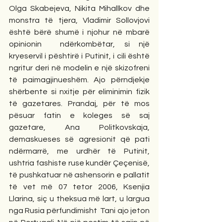
Olga Skabejeva, Nikita Mihallkov dhe 
monstra të tjera, Vladimir Sollovjovi 
është bërë shumë i njohur në mbarë 
opinionin  ndërkombëtar, si një 
kryeservil i pështirë i Putinit, i cili është 
ngritur deri në modelin e një skizofreni 
të paimagjinueshëm. Ajo përndjekje 
shërbente si nxitje për eliminimin fizik 
të gazetares. Prandaj, për të mos 
pësuar fatin e koleges së saj 
gazetare, Ana Politkovskaja, 
demaskueses së agresionit që pati 
ndërmarrë, me urdhër të Putinit, 
ushtria fashiste ruse kundër Çeçenisë, 
të pushkatuar në ashensorin e pallatit 
të vet më 07 tetor 2006, Ksenjia 
Llarina, siç u theksua më lart, u largua 
nga Rusia përfundimisht  Tani ajo jeton 