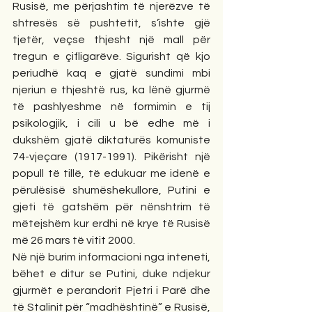
Rusisë, me përjashtim të njerëzve të 
shtresës së pushtetit, s’ishte gjë 
tjetër, veçse thjesht një mall për 
tregun e çifligarëve. Sigurisht që kjo 
periudhë kaq e gjatë sundimi mbi 
njeriun e thjeshtë rus, ka lënë gjurmë 
të pashlyeshme në formimin e tij 
psikologjik, i cili u bë edhe më i 
dukshëm gjatë diktaturës komuniste 
74-vjeçare (1917-1991). Pikërisht një 
popull të tillë, të edukuar me idenë e 
përulësisë shumëshekullore, Putini e 
gjeti të gatshëm për nënshtrim të 
mëtejshëm kur erdhi në krye të Rusisë 
më 26 mars të vitit 2000.
Në një burim informacioni nga inteneti, 
bëhet e ditur se Putini, duke ndjekur 
gjurmët e perandorit Pjetri i Parë dhe 
të Stalinit për “madhështinë” e Rusisë, 