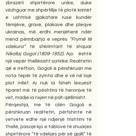
zbrazëti shpirtërore unike, duke 
vëzhguar me shpërfillje të plotë krimet 
e ushtrisë gjakatare ruse kundër 
fëmijëve, grave, plakave dhe pleqve 
ukrainas, më erdhi menjëherë ndër 
mend përmbajtja e veprës 
“Frymë të 
vdekura” 
të shkrimtarit të shquar 
Nikollaj Gogol (1809-1852). 
Ajo 
është 
një vepër thellësisht satirike. Realitetin 
që e rrethon, Gogoli e përshkruan me 
nota tepër të zymta dhe e vë në lojë 
plot mllef. Ai nuk ia fsheh lexuesit 
tiparet më të pështira të heronjve të 
vet, madje ia nxjerr në pah qëllimisht.
Përqeshja, me të cilën Gogoli e 
përshkruan realitetin, përfshinte në 
vetvete edhe një ndjenjë trishtimi të 
thellë, pasojë kjo e tablove të shuarjes 
shpirtërore “të vdekjes për së gjalli” të 