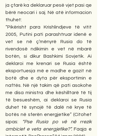
ja çfarë ka deklaruar pesë vjet pasi qe 
bërë neocari i saj. Në atë informacion 
thuhet:
“Pikërisht para Krishlindjeve të vitit 
2005, Putini pati parashtruar idenë e 
vet se në ç’mënyrë Rusia do të 
rivendosë ndikimin e vet në mbarë 
botën, si dikur Bashkimi Sovjetik. Ai 
deklaroi me krenari se Rusia është 
eksportuesja më e madhe e gazit në 
botë dhe e dyta për eksportimin e 
naftës. Në një takim që pati asokohe 
me disa ministra dhe këshilltarë të tij 
të besueshëm, ai deklaroi se Rusia 
duhet të synojë të dalë në krye të 
botës në sferën energjetike” (Citohet 
sipas: 
“Pse Rusia po vë në rrezik 
ambiciet e veta energjetike?”. 
Faqja e 