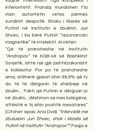
vuajnë tmerrësisht nga kompleksi i 
inferioritetit. Prandaj mundohen t’ia 
rrisin autoritetin vetes përmes 
sundimit despotik. Shoku i klasës së 
Putinit në Institutin e zbulimit, Juri 
Shvec, i ka bërë Putinit “rezonancën 
magnetike” të intelektit. Ai rrëfen:
“Që të pranoheshe në Institutin 
“Andropov” 
të KGB-së së Bashkimit 
Sovjetik, ishte një gjë jashtëzakonisht 
e koklavitur. Por po të pranoheshe 
ama, atëherë gjasat ishin 99,9% që ty 
do të të dërgonin të shërbeje në 
zbulim… Fakti që Putinin e dërguan jo 
në zbulim,.. dëshmon se mes kolegëve, 
aftësitë e tij ishin poshtë mesatares” 
(Citohet sipas: Ana Dvali. 
“Intervistë me 
zbuluesin Juri Shvec, shok i klasës së 
Putinit në Institutin “Andropov””. 
Faqja e 