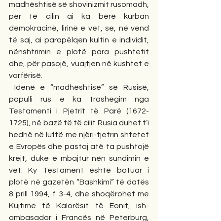
madhështisë së shovinizmit rusomadh, 
për të cilin ai ka bërë kurban 
demokracinë, lirinë e vet, se, në vend 
të saj, ai parapëlqen kultin e individit, 
nënshtrimin e plotë para pushtetit 
dhe, për pasojë, vuajtjen në kushtet e 
varfërisë.
 Idenë e “madhështisë” së Rusisë, 
populli rus e ka trashëgim nga 
Testamenti i Pjetrit të Parë (1672-
1725), në bazë të të cilit Rusia duhet t’i 
hedhë në luftë me njëri-tjetrin shtetet 
e Evropës dhe pastaj atë ta pushtojë 
krejt, duke e mbajtur nën sundimin e 
vet. Ky Testament është botuar i 
plotë në gazetën “Bashkimi” të datës 
8 prill 1994, f. 3-4, dhe shoqërohet me 
Kujtime të Kalorësit të Eonit, ish-
ambasador i Francës në Peterburg, 