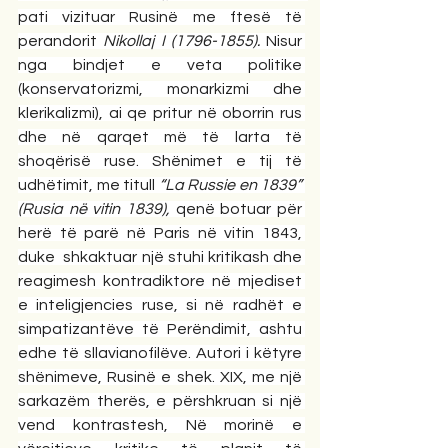
pati vizituar Rusinë me ftesë të 
perandorit 
Nikollaj I (1796-1855).
 Nisur 
nga bindjet e veta politike 
(konservatorizmi, monarkizmi dhe 
klerikalizmi), ai qe pritur në oborrin rus 
dhe në qarqet më të larta të 
shoqërisë ruse. Shënimet e tij të 
udhëtimit, me titull
 “La Russie en 1839” 
(Rusia në vitin 1839), 
qenë botuar për 
herë të parë në Paris në vitin 1843, 
duke  shkaktuar një stuhi kritikash dhe 
reagimesh kontradiktore në mjediset 
e inteligjencies ruse, si në radhët e 
simpatizantëve të Perëndimit, ashtu 
edhe të sllavianofilëve. Autori i këtyre 
shënimeve, Rusinë e shek. XIX, me një 
sarkazëm therës, e përshkruan si një 
vend kontrastesh, Në morinë e 