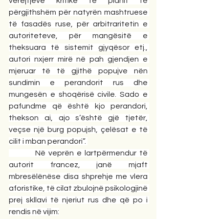
vërejtjeve kritike të planit të 
përgjithshëm për natyrën mashtruese 
të fasadës ruse, për arbitraritetin e 
autoriteteve, për mangësitë e 
theksuara të sistemit gjyqësor etj., 
autori nxjerr mirë në pah gjendjen e 
mjeruar të të gjithë popujve nën 
sundimin e perandorit rus dhe 
mungesën e shoqërisë civile. Sado e 
pafundme që është kjo perandori, 
thekson ai, ajo s’është gjë tjetër, 
veçse një burg popujsh, çelësat e të 
cilit i mban perandori”. 
         Në veprën e lartpërmendur të 
autorit francez, janë mjaft 
mbresëlënëse disa shprehje me vlera 
aforistike, të cilat zbulojnë psikologjinë 
prej skllavi të njeriut rus dhe që po i 
rendis në vijim: