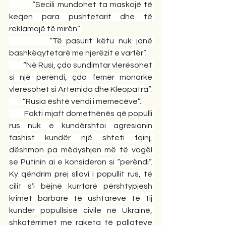
         “Secili mundohet ta maskojë të 
keqen para pushtetarit dhe të 
reklamojë të mirën”.
         “Të pasurit këtu nuk janë 
bashkëqytetarë me njerëzit e varfër”.
         “Në Rusi, çdo sundimtar vlerësohet 
si një perëndi, çdo femër monarke 
vlerësohet si Artemida dhe Kleopatra”.
         “Rusia është vendi i memecëve”.
         Fakti mjaft domethënës që populli 
rus nuk e kundërshtoi agresionin 
fashist kundër një shteti fqinj, 
dëshmon pa mëdyshjen më të vogël 
se Putinin ai e konsideron si “perëndi”. 
Ky qëndrim prej sllavi i popullit rus, të 
cilit s’i bëjnë kurrfarë përshtypjesh 
krimet barbare të ushtarëve të tij 
kundër popullsisë civile në Ukrainë, 
shkatërrimet me raketa të pallateve 