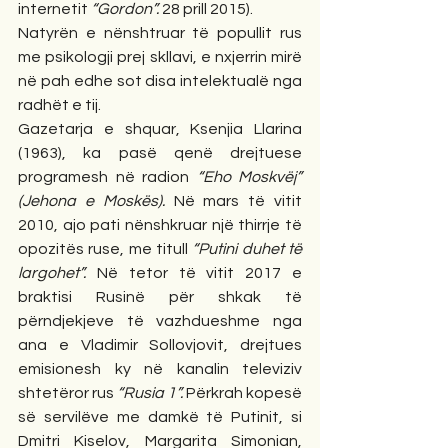
internetit 
“Gordon”. 
28 prill 2015).
Natyrën e nënshtruar të popullit rus 
me psikologji prej skllavi, e nxjerrin mirë 
në pah edhe sot disa intelektualë nga 
radhët e tij.
Gazetarja e shquar, Ksenjia Llarina 
(1963), ka pasë qenë drejtuese 
programesh në radion 
“Eho Moskvëj” 
(Jehona e Moskës). 
Në mars të vitit 
2010, ajo pati nënshkruar një thirrje të 
opozitës ruse, me titull 
“Putini duhet të 
largohet”. 
Në tetor të vitit 2017 e 
braktisi Rusinë për shkak të 
përndjekjeve të vazhdueshme nga 
ana e Vladimir Sollovjovit, drejtues 
emisionesh ky në kanalin televiziv 
shtetëror rus 
“Rusia 1”.
 Përkrah kopesë 
së servilëve me damkë të Putinit, si 
Dmitri Kiselov, Margarita Simonian, 