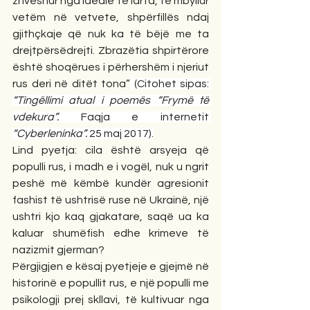
zhveshur nga ideale të larta, të mbyllur 
vetëm në vetvete, shpërfillës ndaj 
gjithçkaje që nuk ka të bëjë me ta 
drejtpërsëdrejti. Zbrazëtia shpirtërore 
është shoqërues i përhershëm i njeriut 
rus deri në ditët tona”
 (Citohet sipas: 
“Tingëllimi atual i poemës “Frymë të 
vdekura”. 
Faqja e internetit 
“Cyberleninka”. 
25 maj 2017).
Lind pyetja: cila është arsyeja që 
populli rus, i madh e i vogël, nuk u ngrit 
peshë më këmbë kundër agresionit 
fashist të ushtrisë ruse në Ukrainë, një 
ushtri kjo kaq gjakatare, saqë ua ka 
kaluar shumëfish edhe krimeve të 
nazizmit gjerman?
Përgjigjen e kësaj pyetjeje e gjejmë në 
historinë e popullit rus, e një populli me 
psikologji prej skllavi, të kultivuar nga 