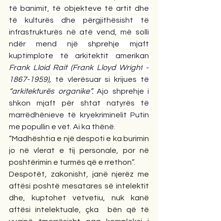
të banimit, të objekteve të artit dhe 
të kulturës dhe përgjithësisht të 
infrastrukturës në atë vend, më solli 
ndër mend një shprehje mjaft 
kuptimplote të arkitektit amerikan 
Frank Lloid Rait (Frank Lloyd Wright
 - 
1867-1959), 
të vlerësuar si krijues të 
“arkitekturës organike”. 
Ajo shprehje i 
shkon mjaft për shtat natyrës të 
marrëdhënieve të kryekriminelit Putin 
me popullin e vet. Ai ka thënë.
“Madhështia e një despoti e ka burimin 
jo në vlerat e tij personale, por në 
poshtërimin e turmës që e rrethon”.
Despotët, zakonisht, janë njerëz me 
aftësi poshtë mesatares së intelektit 
dhe, kuptohet vetvetiu, nuk kanë 
aftësi intelektuale, çka  bën që të 