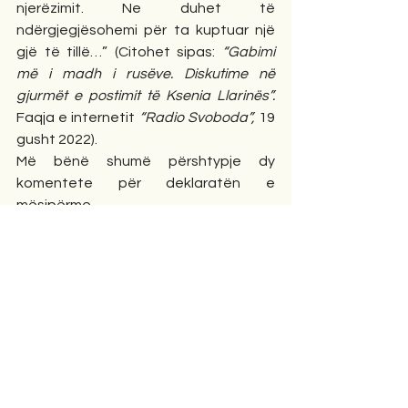
njerëzimit. Ne duhet të 
ndërgjegjësohemi për ta kuptuar një 
gjë të tillë…” (Citohet sipas: 
“Gabimi 
më i madh i rusëve. Diskutime në 
gjurmët e postimit të Ksenia Llarinës”. 
Faqja e internetit 
“Radio Svoboda”, 
19 
gusht 2022).
Më bënë shumë përshtypje dy 
komentete për deklaratën e 
mësipërme.
Së pari, 
Tatjana Anjikina, duke iu 
drejtuar Ksenjia Llarinës, shkruante:
“Ti ke shkruar për atë që unë e kuptova 
shpejt në mëngjesin e 24 shkurtit. Madje 
jo në këtë mënyrë: se në çfarë humnere 
mosekzistence ne, si “popull rus”, jemi 
duke rrëshqitur, unë pata filluar ta 
kuptoj më herët: solla nëpër mend 
Gjeorgjinë, Krimenë, Boingun malajzian, 