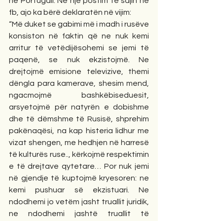
në Portugali. Në një postim të sajin në 
fb, ajo ka bërë deklaratën në vijim:
“Më duket se gabimi më i madh i rusëve 
konsiston në faktin që ne nuk kemi 
arritur të vetëdijësohemi se jemi të 
paqenë, se nuk ekzistojmë. Ne 
drejtojmë emisione televizive, themi 
dëngla para kamerave, shesim mend, 
ngacmojmë bashkëbiseduesit, 
arsyetojmë për natyrën e dobishme 
dhe të dëmshme të Rusisë, shprehim 
pakënaqësi, na kap histeria lidhur me 
vizat shengen, me hedhjen në harresë 
të kulturës ruse.., kërkojmë respektimin  
e të drejtave qytetare… Por nuk jemi 
në gjendje të kuptojmë kryesoren: ne 
kemi pushuar së ekzistuari. Ne 
ndodhemi jo vetëm jasht truallit juridik, 
ne ndodhemi jashtë truallit të 