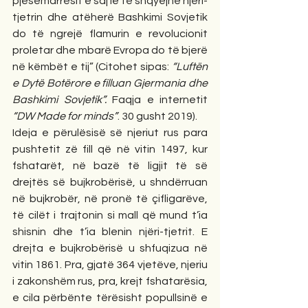
pjesëmarrësit e saj le të shqyejnë njëri-
tjetrin dhe atëherë Bashkimi Sovjetik 
do të ngrejë flamurin e revolucionit 
proletar dhe mbarë Evropa do të bjerë 
në këmbët e tij” (Citohet sipas: 
“Luftën 
e Dytë Botërore e filluan Gjermania dhe 
Bashkimi Sovjetik”.
 Faqja e internetit 
“DW Made for minds”
. 30 gusht 2019).
Ideja e përulësisë së njeriut rus para 
pushtetit zë fill që në vitin 1497, kur 
fshatarët, në bazë të ligjit të së 
drejtës së bujkrobërisë, u shndërruan 
në bujkrobër, në pronë të çifligarëve, 
të cilët i trajtonin si mall që mund t’ia 
shisnin dhe t’ia blenin njëri-tjetrit. E 
drejta e bujkrobërisë u shfuqizua në 
vitin 1861. Pra, gjatë 364 vjetëve, njeriu 
i zakonshëm rus, pra, krejt fshatarësia, 
e cila përbënte tërësisht popullsinë e 