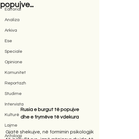
popujve...
Editorial
Analiza
Arkiva
Ese
Speciale
Opinione
Komunitet
Reportazh
Studime
Intervista
Rusia e burgut të popujve
Kulturë
dhe e frymëve të vdekura
Lajme
Gjatë shekujve, në formimin psikologjik 
Antologji