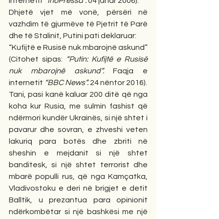
internetit 
“InoPressa”. 
04 janar 2006).
Dhjetë vjet më vonë, përsëri në 
vazhdim të gjurmëve të Pjetrit të Parë 
dhe të Stalinit, Putini pati deklaruar:
“Kufijtë e Rusisë nuk mbarojnë askund” 
(Citohet sipas: 
“Putin: Kufijtë e Rusisë 
nuk mbarojnë askund”. 
Faqja e 
internetit 
“BBC News”. 
24 nëntor 2016). 
Tani, pasi kanë kaluar 200 ditë që nga 
koha kur Rusia, me sulmin fashist që 
ndërmori kundër Ukrainës, si një shtet i 
pavarur dhe sovran, e zhveshi veten 
lakuriq para botës dhe zbriti në 
sheshin e mejdanit si një shtet 
banditesk, si një shtet terrorist dhe 
mbarë populli rus, që nga Kamçatka, 
Vladivostoku e deri në brigjet e detit 
Balltik, u prezantua para opinionit 
ndërkombëtar si një bashkësi me një 