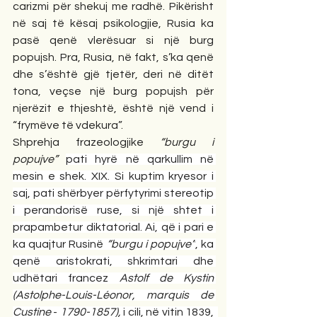
carizmi për shekuj me radhë. Pikërisht 
në saj të kësaj psikologjie, Rusia ka 
pasë qenë vlerësuar si një burg 
popujsh. Pra, Rusia, në fakt, s’ka qenë 
dhe s’është gjë tjetër, deri në ditët 
tona, veçse një burg popujsh për 
njerëzit e thjeshtë, është një vend i 
“frymëve të vdekura”. 
Shprehja frazeologjike 
“burgu i 
popujve”
pati hyrë në qarkullim në 
mesin e shek. XIX. Si kuptim kryesor i 
saj, pati shërbyer përfytyrimi stereotip 
i perandorisë ruse, si një shtet i 
prapambetur diktatorial. Ai, që i pari e 
ka quajtur Rusinë 
“burgu i popujve”
, ka 
qenë aristokrati, shkrimtari dhe 
udhëtari francez 
Astolf de Kystin 
(Astolphe-Louis-Léonor, marquis de 
Custine 
- 
1790-1857), 
i cili, në vitin 1839,  