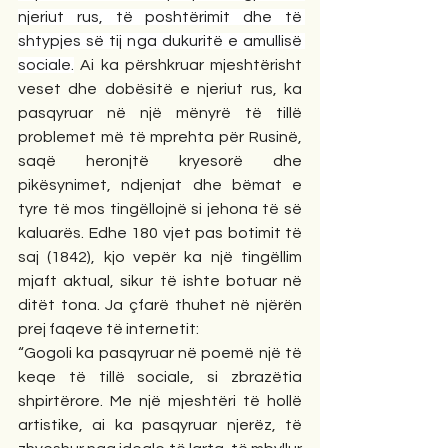
njeriut rus, të poshtërimit dhe të 
shtypjes së tij nga dukuritë e amullisë 
sociale.
 Ai ka përshkruar mjeshtërisht 
veset dhe dobësitë e njeriut rus, ka 
pasqyruar në një mënyrë të tillë 
problemet më të mprehta për Rusinë, 
saqë heronjtë kryesorë dhe 
pikësynimet, ndjenjat dhe bëmat e 
tyre të mos tingëllojnë si jehona të së 
kaluarës. Edhe 180 vjet pas botimit të 
saj (1842), kjo vepër ka një tingëllim 
mjaft aktual, sikur të ishte botuar në 
ditët tona. Ja çfarë thuhet në njërën 
prej faqeve të internetit:
“Gogoli ka pasqyruar në poemë një të 
keqe të tillë sociale, si zbrazëtia 
shpirtërore. Me një mjeshtëri të hollë 
artistike, ai ka pasqyruar njerëz, të 