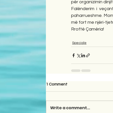
për organizimin dinj
Falënderim i veçan
paharrueshme. Momen
më fort me njëri-tje
Rroftë Çamëria!
Speciale
1 Comment
Write a comment...