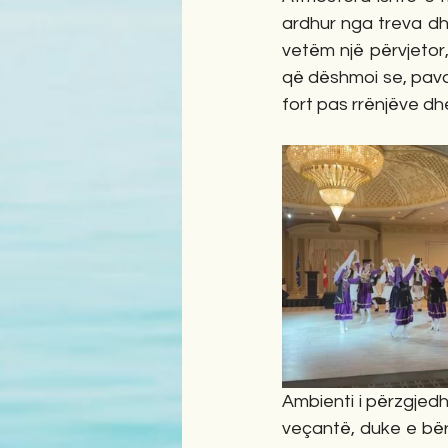
ardhur nga treva dh
vetëm një përvjetor,
që dëshmoi se, pavar
fort pas rrënjëve dhe
Ambienti i përzgjedh
veçantë, duke e bër