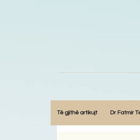
Të gjithë artikujt
Dr Fatmir T
Opinione
Komunitet