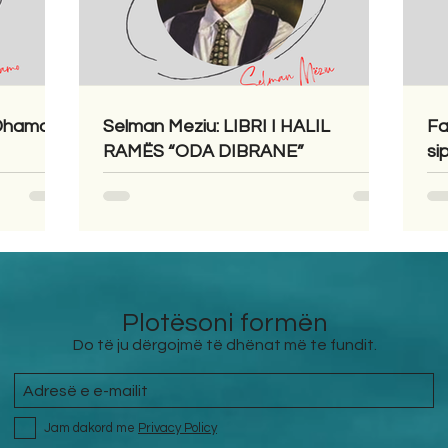
 Dhamo
Selman Meziu: LIBRI I HALIL
Fa
RAMËS “ODA DIBRANE”
si
Plotësoni formën
Do të ju dërgojmë të dhënat më te fundit.
Jam dakord me
Privacy Policy