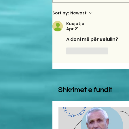
Sort by:
Newest
Kucjotja
Apr 21
A doni më për Belulin? 
Like
Reply
Shkrimet e fundit