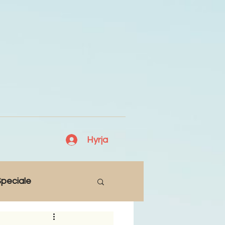
Hyrja
peciale
Lajme