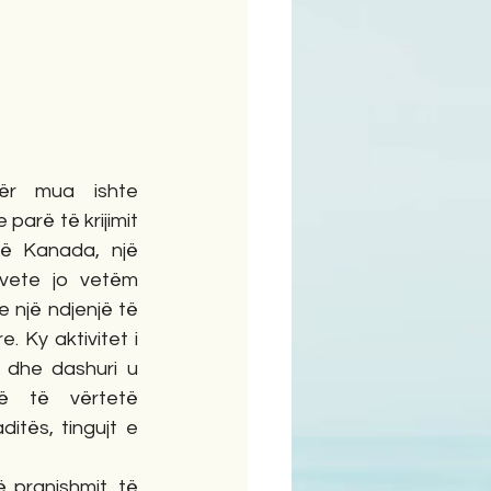
ime
r mua ishte 
parë të krijimit 
ë Kanada, një 
vete jo vetëm 
 një ndjenjë të 
 Ky aktivitet i 
 dhe dashuri u 
ë të vërtetë 
ditës, tingujt e 
pranishmit, të 