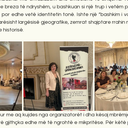
e breza të ndryshëm, u bashkuan si një trup i vetëm pë
 por edhe vetë identitetin tonë. Ishte një “bashkim i v
ësisht largësisë gjeografike, zemrat shqiptare rrahin një
 historisë.
ur me aq kujdes nga organizatorët i dha kësaj mbrëmjeje
ë gjithçka edhe më të ngrohtë e mikpritëse. Për këtë 