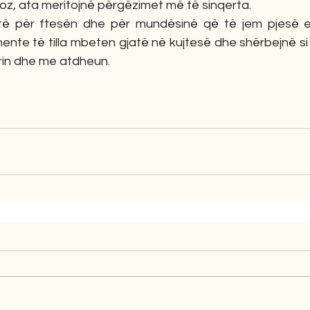
itoz, ata meritojnë përgëzimet më të sinqerta.
të për ftesën dhe për mundësinë që të jem pjesë e 
te të tilla mbeten gjatë në kujtesë dhe shërbejnë si u
trin dhe me atdheun.