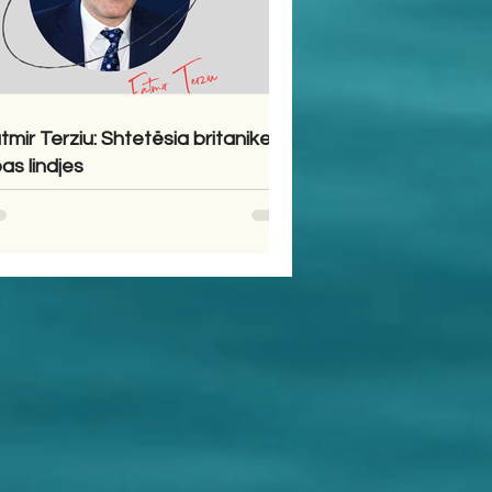
tmir Terziu: Shtetësia britanike
pas lindjes