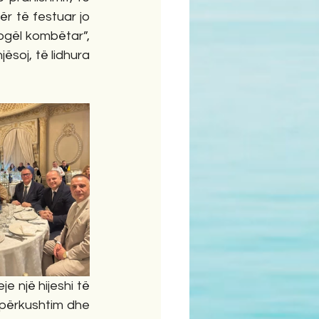
r të festuar jo 
ogël kombëtar”, 
soj, të lidhura 
 një hijeshi të 
përkushtim dhe 