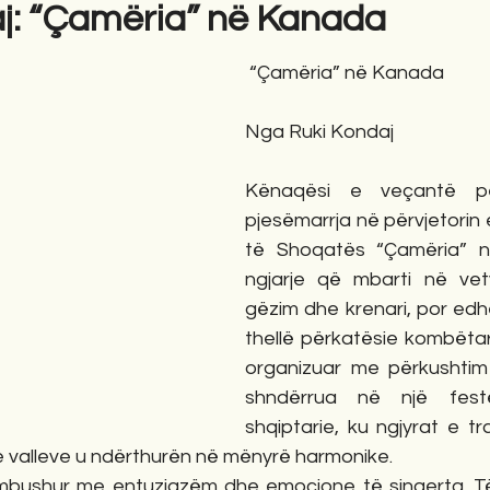
j: “Çamëria” në Kanada
 “Çamëria” në Kanada
gime
Novela
Romane
English
Përkth
Nga Ruki Kondaj
Kënaqësi e veçantë pë
pjesëmarrja në përvjetorin e 
të Shoqatës “Çamëria” n
ngjarje që mbarti në vet
gëzim dhe krenari, por edhe
thellë përkatësie kombëtare.
organizuar me përkushtim
shndërrua në një fest
shqiptarie, ku ngjyrat e tra
e valleve u ndërthurën në mënyrë harmonike.
mbushur me entuziazëm dhe emocione të sinqerta. Të 