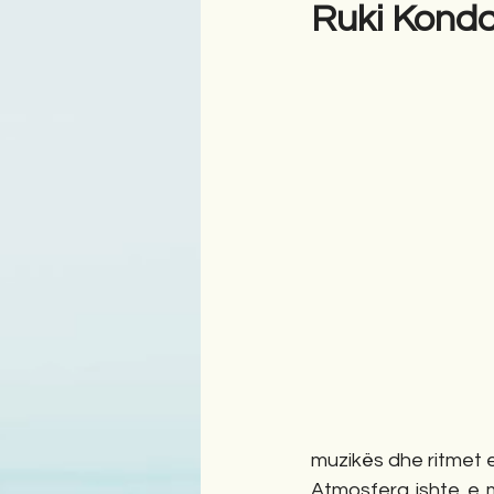
Ruki Konda
Antologji
Poezi
Tre
muzikës dhe ritmet 
Atmosfera ishte e 