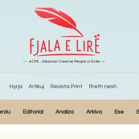
Hyrja
Artikuj
Revista Print
Rreth nesh
erziu
Editorial
Analiza
Arkiva
Ese
S
Reportazh
Studime
Intervista
Kulturë