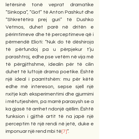
letërsinë tonë veprat dramatike 
“Sinkopa”, “Gof” të Anton Pashkut dhe 
“Shkretëtira prej guri” të Dushko 
Vetmos, duhet parë në dritën e 
përimtimeve dhe të perceptimeve që i 
përmendë Elioti: “Nuk do të dëshiroja 
të përfundoj pa u përpjekur t’ju 
parashtroj, edhe pse vetëm në vija më 
të përgjithshme, idealin për të cilin 
duhet të luftojë dra­ma poetike. Është 
një ideal i paarritshëm: mu për këtë 
edhe më intereson, sepse sjell një 
nxitje kah eksperimentimi dhe gjurmimi 
i mëtutjeshëm, pa marrë parasysh se a 
ka gjasë të arrihet ndonjë qëllim. Është 
funksion i gjithë artit të na japë një 
perceptim të një rendi në jetë, duke e 
imponuar një rend mbi të
[7]
”.