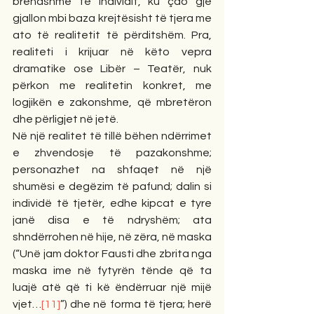
brendshme të individit, ku çdo gjë 
gjallon mbi baza krejtësisht të tjera me 
ato të realitetit të përditshëm. Pra, 
realiteti i krijuar në këto vepra 
dramatike ose Libër – Teatër, nuk 
përkon me realitetin konkret, me 
logjikën e zakonshme, që mbretëron 
dhe përligjet në jetë.
Në një realitet të tillë bëhen ndërrimet 
e zhvendosje të pazakonshme; 
personazhet na shfaqet në një 
shumësi e degëzim të pafund; dalin si 
individë të tjetër, edhe kipcat e tyre 
janë disa e të ndryshëm; ata 
shndërrohen në hije, në zëra, në maska 
(“Unë jam doktor Fausti dhe zbrita nga 
maska ime në fytyrën tënde që ta 
luajë atë që ti kë ëndërruar një mijë 
vjet…
[11]
”) dhe në forma të tjera; herë 