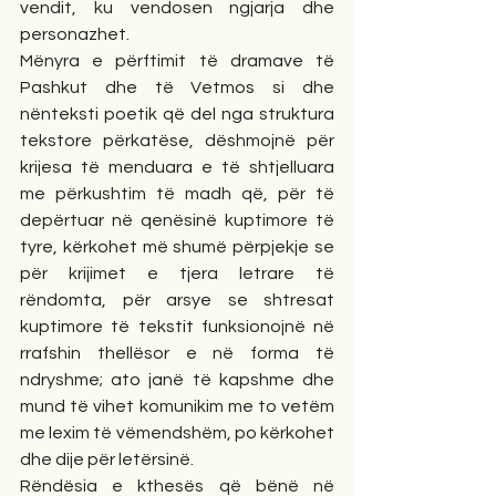
vendit, ku vendosen ngjarja dhe 
personazhet.
Mënyra e përftimit të dramave të 
Pashkut dhe të Vetmos si dhe 
nënteksti poetik që del nga struktura 
tekstore përkatëse, dëshmojnë për 
krijesa të menduara e të shtjelluara 
me përkushtim të madh që, për të 
depërtuar në qenësinë kuptimore të 
tyre, kërkohet më shumë përpjekje se 
për krijimet e tjera letrare të 
rëndomta, për arsye se shtresat 
kuptimore të tekstit funksionojnë në 
rrafshin thellësor e në forma të 
ndryshme; ato janë të kapshme dhe 
mund të vihet komunikim me to vetëm 
me lexim të vëmendshëm, po kërkohet 
dhe dije për letërsinë.
Rëndësia e kthesës që bënë në 