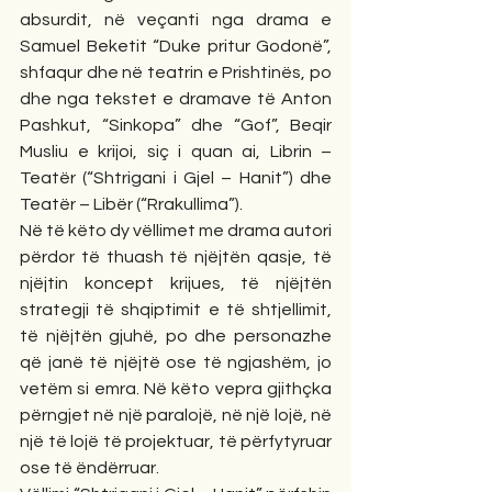
absurdit, në veçanti nga drama e 
Samuel Beketit “Duke pritur Godonë”, 
shfaqur dhe në teatrin e Prishtinës, po 
dhe nga tekstet e dramave të Anton 
Pashkut, “Sinkopa” dhe “Gof”, Beqir 
Musliu e krijoi, siç i quan ai, Librin – 
Teatër (“Shtrigani i Gjel – Hanit”) dhe 
Teatër – Libër (“Rrakullima”).
Në të këto dy vëllimet me drama autori 
përdor të thuash të njëjtën qasje, të 
njëjtin koncept krijues, të njëjtën 
strategji të shqiptimit e të shtjellimit, 
të njëjtën gjuhë, po dhe personazhe 
që janë të njëjtë ose të ngjashëm, jo 
vetëm si emra. Në këto vepra gjithçka 
përngjet në një paralojë, në një lojë, në 
një të lojë të projektuar, të përfytyruar 
ose të ëndërruar.