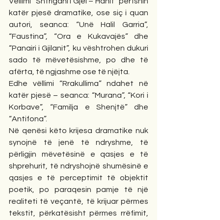
Vëllimi “Shtrigani i Gjel – Hanit” përfshin 
katër pjesë dramatike, ose siç i quan 
autori, seanca: “Unë Halil Garria”, 
“Faustina”, “Ora e Kukavajës” dhe 
“Panairi i Gjilanit”, ku vështrohen dukuri 
sado të mëvetësishme, po dhe të 
afërta, të ngjashme ose të njëjta.
Edhe vëllimi “Rrakullima” ndahet në 
katër pjesë – seanca: “Murana”, “Kori i 
Korbave”, “Familja e Shenjtë” dhe 
“Antifona”.
Në qenësi këto krijesa dramatike nuk 
synojnë të jenë të ndryshme, të 
përligjin mëvetësinë e qasjes e të 
shprehurit, të ndryshojnë shumësinë e 
qasjes e të perceptimit të objektit 
poetik, po paraqesin pamje të një 
realiteti të veçantë, të krijuar përmes 
tekstit, përkatësisht përmes rrëfimit, 