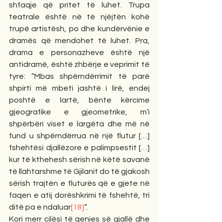
shfaqje që pritet të luhet. Trupa 
teatrale është në të njëjtën kohë 
trupë artistësh, po dhe kundërvënie e 
dramës që mendohet të luhet. Pra, 
drama e personazheve është një 
antidramë, është zhbërje e veprimit të 
tyre: “Mbas shpërndërrimit të parë 
shpirti më mbeti jashtë i lirë, endej 
poshtë e lartë, bënte kërcime 
gjeografike e gjeometrike, m’i 
shpërbëri viset e largëta dhe më në 
fund u shpërndërrua në një flutur […] 
fshehtësi djallëzore e palimpsestit […] 
kur të kthehesh sërish në këtë savanë 
të llahtarshme të Gjilanit do të gjakosh 
sërish trajtën e fluturës që e gjete në 
faqen e atij dorëshkrimi të fshehtë, tri 
ditë pa e ndaluar
[18]
”.
Kori merr cilësi të qenies së gjallë dhe 