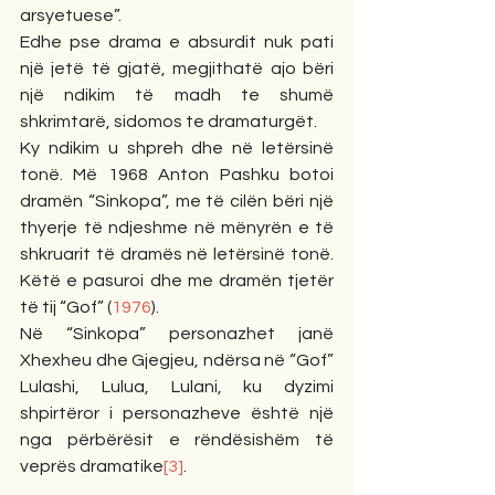
arsyetuese”.
Edhe pse drama e absurdit nuk pati 
një jetë të gjatë, megjithatë ajo bëri 
një ndikim të madh te shumë 
shkrimtarë, sidomos te dramaturgët.
Ky ndikim u shpreh dhe në letërsinë 
tonë. Më 1968 Anton Pashku botoi 
dramën “Sinkopa”, me të cilën bëri një 
thyerje të ndjeshme në mënyrën e të 
shkruarit të dramës në letërsinë tonë. 
Këtë e pasuroi dhe me dramën tjetër 
të tij “Gof” (
1976
).
Në “Sinkopa” personazhet janë 
Xhexheu dhe Gjegjeu, ndërsa në “Gof” 
Lulashi, Lulua, Lulani, ku dyzimi 
shpirtëror i personazheve është një 
nga përbërësit e rëndësishëm të 
veprës dramatike
[3]
.