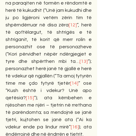
na paraqiten në formën e rëndomtë e 
herë të kukudhit (“Unë jam kukudhi dhe 
ju po ligjëroni vetëm zërin tim të 
shpërndërruar në disa zëra
[12]
”, herë 
të qoftëlargut, të shtrigës e të 
shtriganit, të korit që merr rolin e 
personazhit ose të personazheve 
(“Kori përvidhet nëpër ndërgjegjet e 
tyre dhe shpërthen mbi ta…
[13]
”); 
personazhet herë janë të gjallë e herë 
të vdekur që ngjallën (“Ta arnoj fytyrën 
time me çdo fytyrë tjetër
[14]
” ose 
“Kush është i vdekur? Unë apo 
qetësia?
[15]
”); ata këmbehen e 
njësohen me njëri – tjetrin në rrethana 
të parëndomta; sa mendojnë se janë 
tjetri, kujtohen se janë ata (“Ai ka 
vdekur ende pa lindur mirë”
[16]
); ata 
ëndërrojnë dhe në ëndrrën e tjetrit.