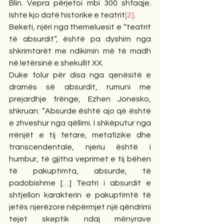
Blin. Vepra përjetoi mbi 300 shfaqje. 
Ishte kjo datë historike e teatrit
[2]
.
Beketi, njëri nga themeluesit e “teatrit 
të absurdit”, është pa dyshim nga 
shkrimtarët me ndikimin më të madh 
në letërsinë e shekullit XX.
Duke folur për disa nga qenësitë e 
dramës së absurdit, rumuni me 
prejardhje frënge, Ezhen Jonesko, 
shkruan: “Absurde është ajo që është 
e zhveshur nga qëllimi. I shkëputur nga 
rrënjët e tij fetare, metafizike dhe 
transcendentale, njeriu është i 
humbur, të gjitha veprimet e tij bëhen 
të pakuptimta, absurde, të 
padobishme […] Teatri i absurdit e 
shtjellon karakterin e pakuptimtë të 
jetës njerëzore nëpërmjet një qëndrimi 
tejet skeptik ndaj mënyrave 