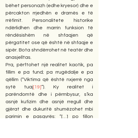
bëhet personazh (edhe kryesor) dhe e 
përcakton rrjedhën e dramës e të 
rrëfimit. Personalitete historike 
ndërlidhen dhe marrin funksion të 
rëndësishëm në shfaqjen që 
përgatitet ose që është në shfaqje e 
sipër. Bota shndërrohet në teatër dhe 
anasjelltas.
Pra, përftohet një realitet kaotik, pa 
fillim e pa fund; pa rrugëdalje e pa 
qëllim (“Viktima që është nxjerrë nga 
sytë tuaj
[19]
”). Ky realitet i 
parëndomtë dhe i përmbysur, s’ka 
asnjë kufizim dhe asnjë rregull dhe 
gjërat dhe dukuritë shumëzohet mbi 
parimin e pasqyrës: “[…] po fillon 
shpëndërrimi i përgjithshëm, çdo gjë 
që do të pasojë këtu e tëhu është 