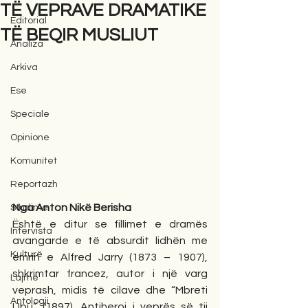
TË VEPRAVE DRAMATIKE
Editorial
TË BEQIR MUSLIUT
Analiza
Arkiva
Ese
Speciale
Opinione
Komunitet
Reportazh
Nga Anton Nikë Berisha
Studime
Është e ditur se fillimet e dramës 
Intervista
avangarde e të absurdit lidhën me 
Kulturë
emrin e Alfred Jarry (1873 – 1907), 
shkrimtar francez, autor i një varg 
Lajme
veprash, midis të cilave dhe “Mbreti 
Antologji
Ubu” (1897). Antiheroi i veprës së tij 