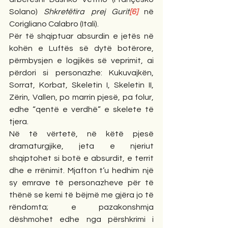
Solano) 
Shkretëtira prej Gurit
[6]
 në 
Corigliano Calabro (Itali).
Për të shqiptuar absurdin e jetës në 
kohën e Luftës së dytë botërore, 
përmbysjen e logjikës së veprimit, ai 
përdori si personazhe: Kukuvajkën, 
Sorrat, Korbat, Skeletin I, Skeletin II, 
Zërin, Vallen, po marrin pjesë, pa folur, 
edhe “qentë e verdhë” e skelete të 
tjera.
Në të vërtetë, në këtë pjesë 
dramaturgjike, jeta e njeriut 
shqiptohet si botë e absurdit, e territ 
dhe e rrënimit. Mjafton t’u hedhim një 
sy emrave të personazheve për të 
thënë se kemi të bëjmë me gjëra jo të 
rëndomta; e pazakonshmja 
dëshmohet edhe nga përshkrimi i 