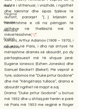
është i shfrenuar, i vrazhdë, i ngathët 
Poezi
dhe lakmitar dhe sipas fjalëve të 
Tregime
autorit, paraqet “[…] krijesën e 
Novela
neveritshme e cili na përngjan të 
gjithëve në thellësitë më të 
Romane
mëvetësishme
[1]
”.
English
Armeni, Arthur Adamov (1908 – 1970), i 
cili jetoi në Paris, i dha një shtysë të 
Përkthime
mëtejshme dramës së absurdit, po dy 
përfaqësuesit më të shquar janë: 
Eugene Ionesco (Ezhen Jonesko) dhe 
Samuel Beckett (Beket). Me veprat e 
tyre, sidomos me “Duke pritur Godonë” 
dhe më “Këngëtarja tullace”, drama e 
absurdit ngrihet në majat e saj.
Drama “Duke pritur Godonë” u botua 
më 1952 dhe u shfaq për herën e parë 
në Paris më 1953 me regjinë e Roger 