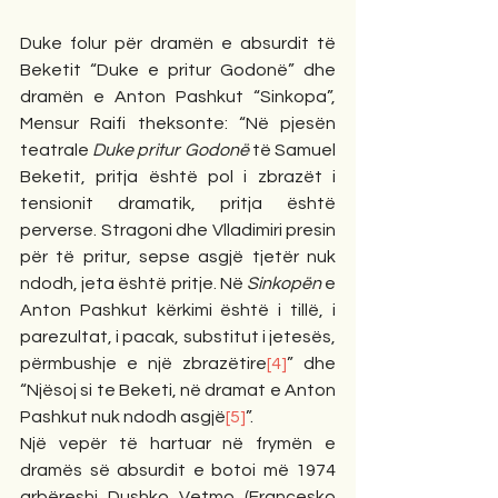
Duke folur për dramën e absurdit të 
Beketit “Duke e pritur Godonë” dhe 
dramën e Anton Pashkut “Sinkopa”, 
Mensur Raifi theksonte: “Në pjesën 
teatrale 
Duke pritur Godonë 
të Samuel 
Beketit, pritja është pol i zbrazët i 
tensionit dramatik, pritja është 
perverse. Stragoni dhe Vlladimiri presin 
për të pritur, sepse asgjë tjetër nuk 
ndodh, jeta është pritje. Në 
Sinkopën
 e 
Anton Pashkut kërkimi është i tillë, i 
parezultat, i pacak, substitut i jetesës, 
përmbushje e një zbrazëtire
[4]
” dhe 
“Njësoj si te Beketi, në dramat e Anton 
Pashkut nuk ndodh asgjë
[5]
”.
Një vepër të hartuar në frymën e 
dramës së absurdit e botoi më 1974 
arbëreshi Dushko Vetmo (Françesko 