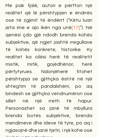
Me pak fjalë, autori e përfton një 
realitet që lë përshtypjen e ëndrrës 
ose të zgjimit të ëndërrt (“Këtu luan 
jeta ime e ajo ikën nga unë
[17]
”). Në 
qenësi çdo gjë ndodh brenda kohës 
subjektive, që ngjet jashtë rregullave 
të kohës konkrete, historike. Ky 
realitet ka cilësi herë të realitetit 
mistik, mitik, gojëdhënor, herë 
përfytyrues. Ndonjëherë fitohet 
përshtypja se gjithçka është në një 
shtegtim të pandalshëm, po aq 
bindesh se gjithçka vendnumëron ose 
sillet në një rreth të hapur. 
Personazhet sa janë të mbyllura 
brenda botës subjektive, brenda 
mendimeve dhe ideve të tyre, po aq i 
ngjasojnë dhe janë tjetri, i një kohe ose 