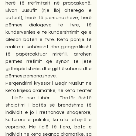
herë të rrëfimtarit në prapaskenë, 
Elvan Jusufit (një lloj alterego e 
autorit), herë të personazheve, herë 
përmes dialogëve të tyre, të 
kundërvënies e të kundërshtimit që e 
cilëson botën e tyre. Këto pamje të 
realitetit kohësisht dhe gjeografikisht 
të papërcaktuar mirëfilli, afrohen 
përmes rrëfimit që synon të jetë 
gjithëpërfshirës dhe gjithëkohor si dhe 
përmes personazheve.
Përqendrimi kryesor i Beqir Musliut në 
këto krijesa dramatike, në këto Teatër 
– Libër ose Libër – Teatër është 
shqiptimi i botës së brendshme të 
individit e jo i rrethanave shoqërore, 
kulturore e politike, ku ata jetojnë e 
veprojnë. Me fjalë të tjera, bota e 
individit në këto seanca dramatike, sa 