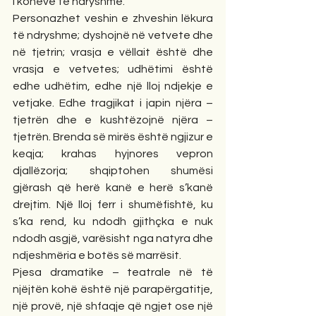
i kohëve të ndryshme.
Personazhet veshin e zhveshin lëkura 
të ndryshme; dyshojnë në vetvete dhe 
në tjetrin; vrasja e vëllait është dhe 
vrasja e vetvetes; udhëtimi është 
edhe udhëtim, edhe një lloj ndjekje e 
vetjake. Edhe tragjikat i japin njëra – 
tjetrën dhe e kushtëzojnë njëra – 
tjetrën. Brenda së mirës është ngjizur e 
keqja; krahas hyjnores vepron 
djallëzorja; shqiptohen shumësi 
gjërash që herë kanë e herë s’kanë 
drejtim. Një lloj ferr i shumëfishtë, ku 
s’ka rend, ku ndodh gjithçka e nuk 
ndodh asgjë, varësisht nga natyra dhe 
ndjeshmëria e botës së marrësit.
Pjesa dramatike – teatrale në të 
njëjtën kohë është një parapërgatitje, 
një provë, një shfaqje që ngjet ose një 