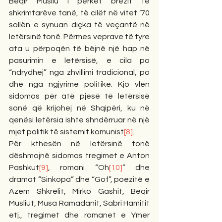
Beqir Musliu i përket brezit të 
shkrimtarëve tanë, të cilët në vitet ’70 
sollën e synuan diçka të veçantë në 
letërsinë tonë. Përmes veprave të tyre 
ata u përpoqën të bëjnë një hap në 
pasurimin e letërsisë, e cila po 
“ndrydhej” nga zhvillimi tradicional, po 
dhe nga ngjyrime politike. Kjo vlen 
sidomos për atë pjesë të letërsisë 
sonë që krijohej në Shqipëri, ku në 
qenësi letërsia ishte shndërruar në një 
mjet politik të sistemit komunist
[8]
.
Për kthesën në letërsinë tonë 
dëshmojnë sidomos tregimet e Anton 
Pashkut
[9]
, romani “Oh
[10]
” dhe 
dramat “Sinkopa” dhe “Gof”, poezitë e 
Azem Shkrelit, Mirko Gashit, Beqir 
Musliut, Musa Ramadanit, Sabri Hamitit 
etj., tregimet dhe romanet e Ymer 