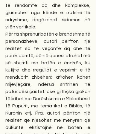
të rëndomtë aq dhe komplekse, 
gjurmohet nga kënde e rrafshe të 
ndryshme, degëzohet sidomos në 
vijën vertikale.
Për ta shprehur botën e brendshme të 
personazheve, autori përfton një 
realitet sa të veçantë aq dhe të 
parëndomtë, që në qenësi afrohet më 
së shumti me botën e ëndrrës, ku 
kufijtë dhe rregullat e veprimit e të 
menduarit zhbëhen; afrohen kohët 
mijëvjeçare, ndërsa shtrihen në 
pafundësi çastet; ose gjithçka gjakon 
të lidhet me Dorëshkrimin e Mbledhësit 
të Pupurit, me tematikat e Biblës, të 
Kuranin etj. Pra, autori përfton një 
realitet që njësohet me mënyrën që 
dukuritë ekzistojnë në botën e 