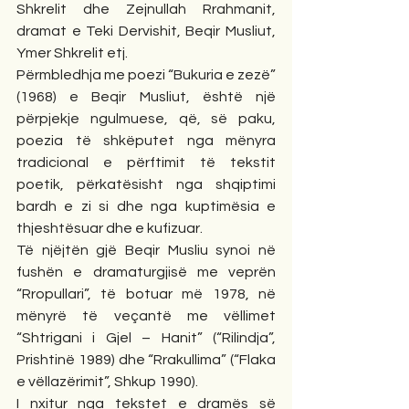
Shkrelit dhe Zejnullah Rrahmanit, 
dramat e Teki Dervishit, Beqir Musliut, 
Ymer Shkrelit etj.
Përmbledhja me poezi “Bukuria e zezë” 
(1968) e Beqir Musliut, është një 
përpjekje ngulmuese, që, së paku, 
poezia të shkëputet nga mënyra 
tradicional e përftimit të tekstit 
poetik, përkatësisht nga shqiptimi 
bardh e zi si dhe nga kuptimësia e 
thjeshtësuar dhe e kufizuar.
Të njëjtën gjë Beqir Musliu synoi në 
fushën e dramaturgjisë me veprën 
“Rropullari”, të botuar më 1978, në 
mënyrë të veçantë me vëllimet 
“Shtrigani i Gjel – Hanit” (“Rilindja”, 
Prishtinë 1989) dhe “Rrakullima” (“Flaka 
e vëllazërimit”, Shkup 1990).
I nxitur nga tekstet e dramës së 