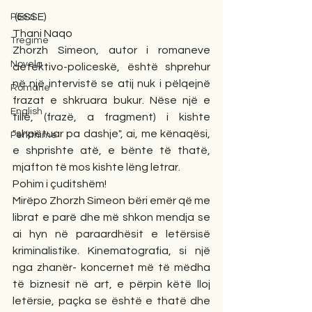
 (ESSE)
Poezi
Thani Naqo
Tregime
Zhorzh Simeon, autor i romaneve 
Novela
detektivo-policeskë, është shprehur 
në një intervistë se atij nuk i pëlqejnë 
Romane
frazat e shkruara bukur. Nëse një e 
English
tillë, (frazë, a fragment) i kishte 
"shpëtuar pa dashje", ai, me kënaqësi, 
Përkthime
e shprishte atë, e bënte të thatë, 
mjafton të mos kishte lëng letrar.
Pohim i çuditshëm!
Mirëpo Zhorzh Simeon bëri emër që me 
librat e parë dhe më shkon mendja se 
ai hyn në paraardhësit e letërsisë 
kriminalistike. Kinematografia, si një 
nga zhanër- koncernet më të mëdha 
të biznesit në art, e përpin këtë lloj 
letërsie, paçka se është e thatë dhe 