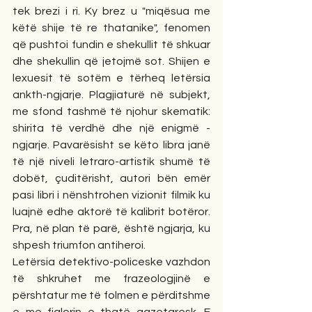
tek brezi i ri. Ky brez u "miqësua me 
këtë shije të re thatanike", fenomen 
që pushtoi fundin e shekullit të shkuar 
dhe shekullin që jetojmë sot. Shijen e 
lexuesit të sotëm e tërheq letërsia 
ankth-ngjarje. Plagjiaturë në subjekt, 
me sfond tashmë të njohur skematik: 
shirita të verdhë dhe një enigmë - 
ngjarje. Pavarësisht se këto libra janë 
të një niveli letraro-artistik shumë të 
dobët, çuditërisht, autori bën emër 
pasi libri i nënshtrohen vizionit filmik ku 
luajnë edhe aktorë të kalibrit botëror. 
Pra, në plan të parë, është ngjarja, ku 
shpesh triumfon antiheroi.
Letërsia detektivo-policeske vazhdon 
të shkruhet me frazeologjinë e 
përshtatur me të folmen e përditshme 