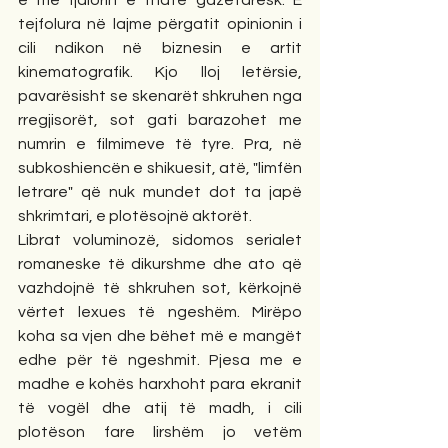
e me fjalorin e thatë gazetaresk. E 
tejfolura në lajme përgatit opinionin i 
cili ndikon në biznesin e artit 
kinematografik. Kjo lloj letërsie, 
pavarësisht se skenarët shkruhen nga 
rregjisorët, sot gati barazohet me 
numrin e filmimeve të tyre. Pra, në 
subkoshiencën e shikuesit, atë, "limfën 
letrare" që nuk mundet dot ta japë 
shkrimtari, e plotësojnë aktorët.
Librat voluminozë, sidomos serialet 
romaneske të dikurshme dhe ato që 
vazhdojnë të shkruhen sot, kërkojnë 
vërtet lexues të ngeshëm. Mirëpo  
koha sa vjen dhe bëhet më e mangët 
edhe për të ngeshmit. Pjesa me e 
madhe e kohës harxhoht para ekranit 
të vogël dhe atij të madh, i cili 
plotëson fare lirshëm jo vetëm 