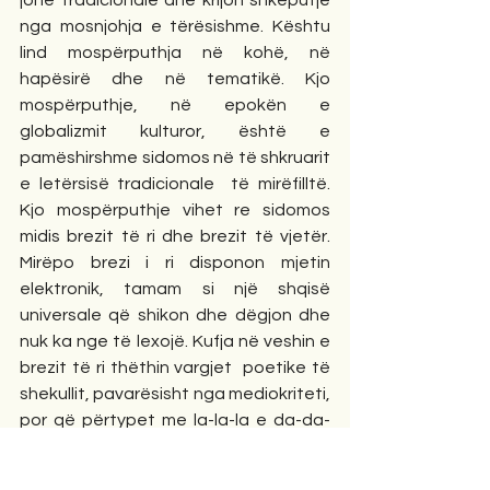
jonë tradicionale dhe krijon shkëputje 
nga mosnjohja e tërësishme. Kështu 
lind mospërputhja në kohë, në 
hapësirë dhe në tematikë. Kjo 
mospërputhje, në epokën e 
globalizmit kulturor, është e 
pamëshirshme sidomos në të shkruarit 
e letërsisë tradicionale  të mirëfilltë. 
Kjo mospërputhje vihet re sidomos 
midis brezit të ri dhe brezit të vjetër. 
Mirëpo brezi i ri disponon mjetin 
elektronik, tamam si një shqisë 
universale që shikon dhe dëgjon dhe 
nuk ka nge të lexojë. Kufja në veshin e 
brezit të ri thëthin vargjet  poetike të 
shekullit, pavarësisht nga mediokriteti, 
por që përtypet me la-la-la e da-da-
da, nëpërmjet tingujve muzikorë. 
Megjithëse, pas çerek shekulli, kemi 