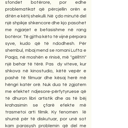
sfondet botërore, por edhe 
problematikat që përcjellin orën e 
ditën e këtij shekulli. Në  çdo minutë del 
një shpikje shkencore dhe kjo pasohet 
me ngjarjet e befasishme në rang 
botëror. Të gjitha këto të vijnë përpara 
syve, kudo që të ndodhesh. Për 
shembul, mbaj mend se romani Lufta e 
Paqja, në moshën e rinisë, më "gëlltiti" 
një behar të tërë. Pas  dy viteve, kur 
shkova në kinostudio, këtë vepër e 
pashë të filmuar dhe kësaj herë më 
hëngri katër orë. Nuk dua të zgjatem 
me efektet ndjesore-përfytyruese që 
të dhuron libri artistik dhe as të bëj 
krahasimin se çfarë efekte më 
trasmetoi arti filmik. Ky fenomen  lë 
shumë për të diskutuar, por unë sot 
kam parasysh problemin që del me 