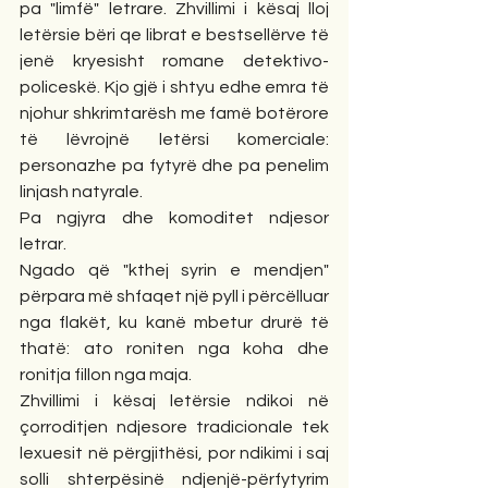
pa "limfë" letrare. Zhvillimi i kësaj lloj 
letërsie bëri qe librat e bestsellërve të 
jenë kryesisht romane detektivo-
policeskë. Kjo gjë i shtyu edhe emra të 
njohur shkrimtarësh me famë botërore 
të lëvrojnë letërsi komerciale: 
personazhe pa fytyrë dhe pa penelim 
linjash natyrale.
Pa ngjyra dhe komoditet ndjesor 
letrar.
Ngado që "kthej syrin e mendjen" 
përpara më shfaqet një pyll i përcëlluar 
nga flakët, ku kanë mbetur drurë të 
thatë: ato roniten nga koha dhe 
ronitja fillon nga maja.
Zhvillimi i kësaj letërsie ndikoi në 
çorroditjen ndjesore tradicionale tek 
lexuesit në përgjithësi, por ndikimi i saj 
solli shterpësinë ndjenjë-përfytyrim 