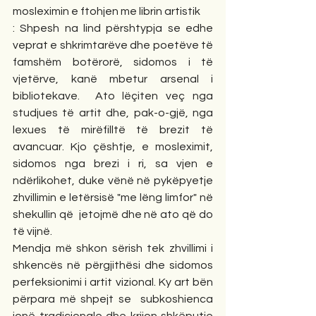
mosleximin e ftohjen me librin artistik
: Shpesh na lind përshtypja se edhe 
veprat e shkrimtarëve dhe poetëve të 
famshëm botërorë, sidomos i të 
vjetërve, kanë mbetur arsenal i 
bibliotekave.  Ato lëçiten veç nga 
studjues të artit dhe, pak-o-gjë, nga 
lexues të mirëfilltë të brezit të 
avancuar. Kjo çështje, e mosleximit, 
sidomos nga brezi i ri, sa vjen e 
ndërlikohet, duke vënë në pykëpyetje 
zhvillimin e letërsisë "me lëng limfor" në 
shekullin që  jetojmë dhe në ato që do 
të vijnë. 
Mendja më shkon sërish tek zhvillimi i 
shkencës në përgjithësi dhe sidomos 
perfeksionimi i artit vizional. Ky art bën 
përpara më shpejt se  subkoshienca 