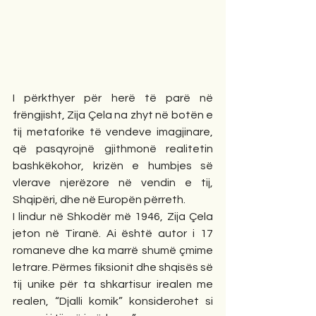
I përkthyer për herë të parë në 
frëngjisht, Zija Çela na zhyt në botën e 
tij metaforike të vendeve imagjinare, 
që pasqyrojnë gjithmonë realitetin 
bashkëkohor, krizën e humbjes së 
vlerave njerëzore në vendin e tij, 
Shqipëri, dhe në Europën përreth.
I lindur në Shkodër më 1946, Zija Çela 
jeton në Tiranë. Ai është autor i 17 
romaneve dhe ka marrë shumë çmime 
letrare. Përmes fiksionit dhe shqisës së 
tij unike për ta shkartisur irealen me 
realen, “Djalli komik” konsiderohet si 