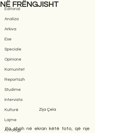
NË FRËNGJISHT
Editorial
Analiza
Arkiva
Ese
Speciale
Opinione
Komunitet
Reportazh
Studime
Intervista
Zija Çela
Kulturë
Lajme
Po shoh në ekran këtë foto, që nje 
Antologji