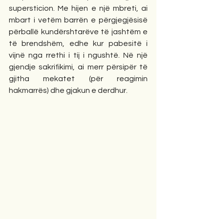
supersticion. Me hijen e një mbreti, ai 
mbart i vetëm barrën e përgjegjësisë 
përballë kundërshtarëve të jashtëm e 
të brendshëm, edhe kur pabesitë i 
vijnë nga rrethi i tij i ngushtë. Në një 
gjendje sakrifikimi, ai merr përsipër të 
gjitha mekatet (për reagimin 
hakmarrës) dhe gjakun e derdhur.