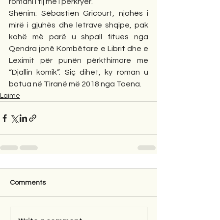
romani i tij më i përkryer.”
Shënim: Sébastien Gricourt, njohës i 
mirë i gjuhës dhe letrave shqipe, pak 
kohë më parë u shpall fitues nga 
Qendra jonë Kombëtare e Librit dhe e 
Leximit për punën përkthimore me 
“Djallin komik”. Siç dihet, ky roman u 
botua në Tiranë më 2018 nga Toena.
Lajme
Comments