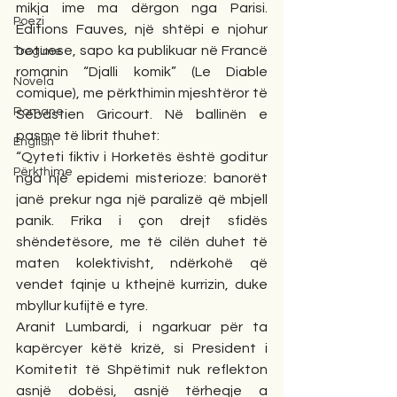
mikja ime ma dërgon nga Parisi. 
Poezi
Éditions Fauves, një shtëpi e njohur 
botuese, sapo ka publikuar në Francë 
Tregime
romanin “Djalli komik” (Le Diable 
Novela
comique), me përkthimin mjeshtëror të 
Romane
Sébastien Gricourt. Në ballinën e 
pasme të librit thuhet:
English
“Qyteti fiktiv i Horketës është goditur 
Përkthime
nga një epidemi misterioze: banorët 
janë prekur nga një paralizë që mbjell 
panik. Frika i çon drejt sfidës 
shëndetësore, me të cilën duhet të 
maten kolektivisht, ndërkohë që 
vendet fqinje u kthejnë kurrizin, duke 
mbyllur kufijtë e tyre.
Aranit Lumbardi, i ngarkuar për ta 
kapërcyer këtë krizë, si President i 
Komitetit të Shpëtimit nuk reflekton 
asnjë dobësi, asnjë tërheqje a 