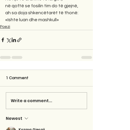
në qoftë se fosilin tim do të gjejnë,
ah sa doja shkencëtarët të thonë: 
«Ishte luan dhe mashkull»
Poezi
1 Comment
Write a comment...
Newest
Kozma Gjergji