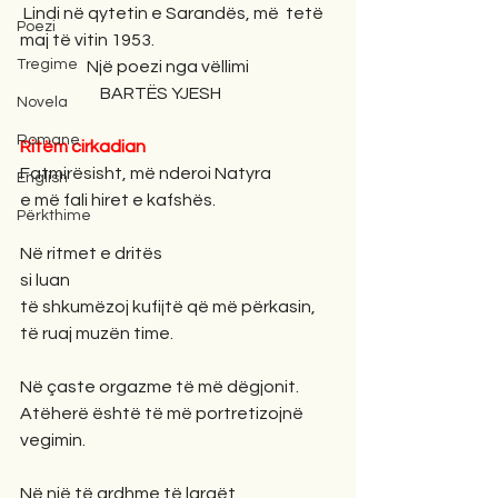
 Lindi në qytetin e Sarandës, më  tetë 
Poezi
maj të vitin 1953.
Tregime
                    Një poezi nga vëllimi
                        BARTËS YJESH 
Novela
Romane
Ritëm cirkadian
Fatmirësisht, më nderoi Natyra
English
e më fali hiret e kafshës.
Përkthime
Në ritmet e dritës
si luan
të shkumëzoj kufijtë që më përkasin,
të ruaj muzën time.
Në çaste orgazme të më dëgjonit.
Atëherë është të më portretizojnë 
vegimin.
Në një të ardhme të largët, 