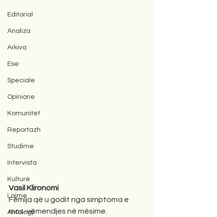
Editorial
Analiza
Arkiva
Ese
Speciale
Opinione
Komunitet
Reportazh
Studime
Intervista
Kulturë
Vasil Klironomi 
Lajme
Fëmija që u godit nga simptoma e 
mos-vëmendjes në mësime.
Antologji