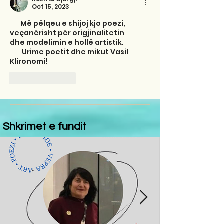
Oct 15, 2023
       Më pëlqeu e shijoj kjo poezi, 
veçanërisht për origjinalitetin 
dhe modelimin e hollë artistik. 
        Urime poetit dhe mikut Vasil 
Klironomi! 
Like
Reply
Shkrimet e fundit