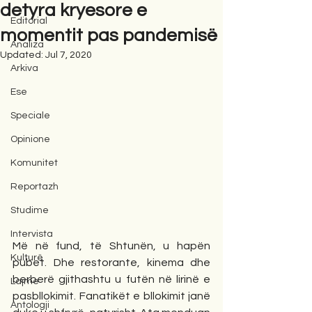
detyra kryesore e
Editorial
momentit pas pandemisë
Analiza
Updated:
Jul 7, 2020
Arkiva
Ese
Speciale
Opinione
Komunitet
Reportazh
Studime
Intervista
Më në fund, të Shtunën, u hapën 
Kulturë
pubet. Dhe restorante, kinema dhe 
berberë gjithashtu u futën në lirinë e 
Lajme
pasbllokimit. Fanatikët e bllokimit janë 
Antologji