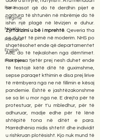
duke u shfryrë, natyrisht. Ata menduan 
se masat që do të derdhin pijet e 
Poezi
ngritura të shtunën në mbrëmje do të 
Tregime
ishin një plagë në lëvizjen e duhur. 
Novela
Zyrtarizimi u bë i mprehtë
. Qeveria tha 
se duhet të pimë në moderim. NHS po 
Romane
shqetësohet ende që departamentet 
English
A&E do të tejkalohen nga dëmtimet. 
Por pjesa tjetër prej nesh duhet ende 
Përkthime
të festojë këtë ditë të guximshme, 
sepse paraqet kthimin e disa prej lirive 
të rrëmbyera nga ne në fillimin e kësaj 
pandemie. Është e jashtëzakonshme 
se sa liri u mor nga ne. E drejta për të 
protestuar, për t'u mbledhur, për të 
adhuruar, madje edhe për të lënë 
shtëpitë tona në ditët e para. 
Marrëdhënia midis shtetit dhe individit 
u rishkruan plotësisht. Kjo nuk mund të 