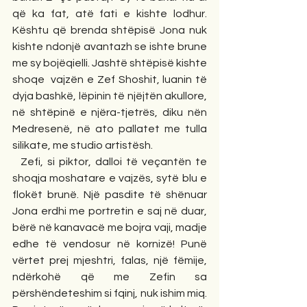
që ka fat, atë fati e kishte lodhur. 
Kështu që brenda shtëpisë Jona nuk 
kishte ndonjë avantazh se ishte brune 
me sy bojëqielli. Jashtë shtëpisë kishte 
shoqe  vajzën e Zef Shoshit, luanin të 
dyja bashkë, lëpinin të njëjtën akullore, 
në shtëpinë e njëra-tjetrës, diku nën 
Medresenë, në ato pallatet me tulla 
silikate, me studio artistësh.
  Zefi, si piktor, dalloi të veçantën te 
shoqja moshatare e vajzës, sytë blu e 
flokët brunë. Një pasdite të shënuar 
Jona erdhi me portretin e saj në duar, 
bërë në kanavacë me bojra vaji, madje 
edhe të vendosur në kornizë! Punë 
vërtet prej mjeshtri, falas, një fëmije, 
ndërkohë që me Zefin sa 
përshëndeteshim si fqinj, nuk ishim miq. 