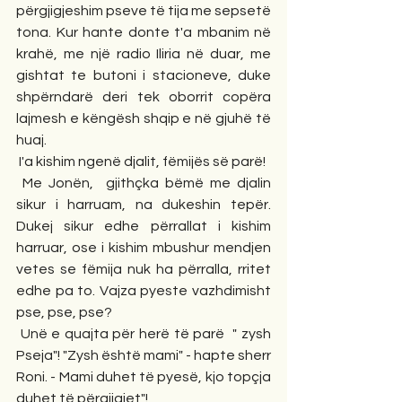
përgjigjeshim pseve të tija me sepsetë 
tona. Kur hante donte t'a mbanim në 
krahë, me një radio Iliria në duar, me 
gishtat te butoni i stacioneve, duke 
shpërndarë deri tek oborrit copëra 
lajmesh e këngësh shqip e në gjuhë të 
huaj. 
 I'a kishim ngenë djalit, fëmijës së parë!
 Me Jonën,  gjithçka bëmë me djalin 
sikur i harruam, na dukeshin tepër. 
Dukej sikur edhe përrallat i kishim 
harruar, ose i kishim mbushur mendjen 
vetes se fëmija nuk ha përralla, rritet 
edhe pa to. Vajza pyeste vazhdimisht 
pse, pse, pse?
 Unë e quajta për herë të parë  " zysh 
Pseja"! "Zysh është mami" - hapte sherr 
Roni. - Mami duhet të pyesë, kjo topçja 
duhet të përgjigjet"!