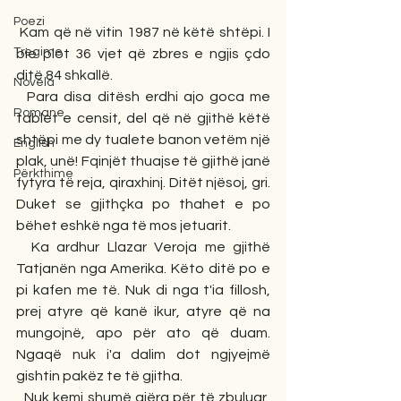
Poezi
 Kam që në vitin 1987 në këtë shtëpi. I 
Tregime
bie plot 36 vjet që zbres e ngjis çdo 
ditë 84 shkallë.
Novela
  Para disa ditësh erdhi ajo goca me 
Romane
tablet e censit, del që në gjithë këtë 
shtëpi me dy tualete banon vetëm një 
English
plak, unë! Fqinjët thuajse të gjithë janë 
Përkthime
fytyra të reja, qiraxhinj. Ditët njësoj, gri. 
Duket se gjithçka po thahet e po 
bëhet eshkë nga të mos jetuarit.
  Ka ardhur Llazar Veroja me gjithë 
Tatjanën nga Amerika. Këto ditë po e 
pi kafen me të. Nuk di nga t'ia fillosh, 
prej atyre që kanë ikur, atyre që na 
mungojnë, apo për ato që duam. 
Ngaqë nuk i'a dalim dot ngjyejmë 
gishtin pakëz te të gjitha.
  Nuk kemi shumë gjëra për të zbuluar, 