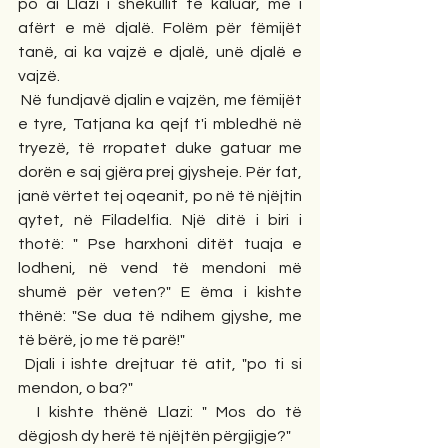
po ai Llazi i shekullit të kaluar, më i 
afërt e më djalë. Folëm për fëmijët 
tanë, ai ka vajzë e djalë, unë djalë e 
vajzë.
 Në fundjavë djalin e vajzën, me fëmijët 
e tyre, Tatjana ka qejf t'i mbledhë në 
tryezë, të rropatet duke gatuar me 
dorën e saj gjëra prej gjysheje. Për fat, 
janë vërtet tej oqeanit, po në të njëjtin 
qytet, në Filadelfia. Një ditë i biri i 
thotë: " Pse harxhoni ditët tuaja e 
lodheni, në vend të mendoni më 
shumë për veten?" E ëma i kishte 
thënë: "Se dua të ndihem gjyshe, me 
të bërë, jo me të parë!"
 Djali i ishte drejtuar të atit, "po ti si 
mendon, o ba?"
  I kishte thënë Llazi: " Mos do të 
dëgjosh dy herë të njëjtën përgjigje?"