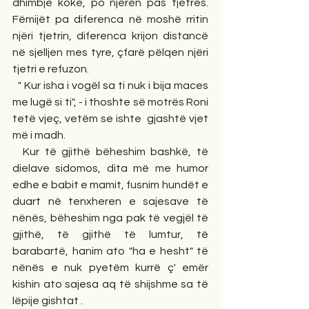
dhimbje koke, po njërën pas tjetrës. 
Fëmijët pa diferenca në moshë rritin 
njëri tjetrin, diferenca krijon distancë 
në sjelljen mes tyre, çfarë pëlqen njëri 
tjetri e refuzon.
  " Kur isha i vogël sa ti nuk i bija maces 
me lugë si ti", - i thoshte së motrës Roni 
tetë vjeç, vetëm se ishte  gjashtë vjet 
më i madh.
  Kur të gjithë bëheshim bashkë, të 
dielave sidomos, dita më me humor 
edhe e babit e mamit, fusnim hundët e 
duart në tenxheren e sajesave të 
nënës, bëheshim nga pak të vegjël të 
gjithë, të gjithë të lumtur, të 
barabartë, hanim ato "ha e hesht" të 
nënës e nuk pyetëm kurrë ç' emër 
kishin ato sajesa aq të shijshme sa të 
lëpije gishtat .