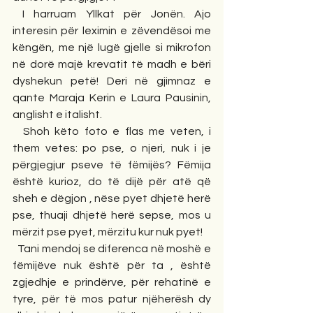
 I harruam Yllkat për Jonën. Ajo 
interesin për leximin e zëvendësoi me 
këngën, me një lugë gjelle si mikrofon 
në dorë majë krevatit të madh e bëri 
dyshekun petë! Deri në gjimnaz e 
qante Maraja Kerin e Laura Pausinin, 
anglisht e italisht.
  Shoh këto foto e flas me veten, i 
them vetes: po pse, o njeri, nuk i je 
përgjegjur pseve të fëmijës? Fëmija 
është kurioz, do të dijë për atë që 
sheh e dëgjon , nëse pyet dhjetë herë 
pse, thuaji dhjetë herë sepse, mos u 
mërzit pse pyet, mërzitu kur nuk pyet!
  Tani mendoj se diferenca në moshë e 
fëmijëve nuk është për ta , është 
zgjedhje e prindërve, për rehatinë e 
tyre, për të mos patur njëherësh dy 