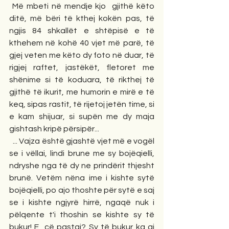
 Më mbeti në mendje kjo  gjithë këto 
ditë, më bëri të kthej kokën pas, të 
ngjis 84 shkallët e shtëpisë e të 
kthehem në kohë 40 vjet më parë, të 
gjej veten me këto dy foto në duar, të 
rigjej raftet, jastëkët, fletoret me 
shënime si të koduara, të rikthej të 
gjithë të ikurit, me humorin e mirë e të 
keq, sipas rastit, të rijetoj jetën time, si 
e kam shijuar, si supën me dy maja 
gishtash kripë përsipër...
  ... Vajza është gjashtë vjet më e vogël 
se i vëllai, lindi brune me sy bojëqielli, 
ndryshe nga të dy ne prindërit thjesht 
brunë. Vetëm nëna ime i kishte sytë 
bojëqielli, po ajo thoshte për sytë e saj 
se i kishte ngjyrë hirrë, ngaqë nuk i 
pëlqente t'i thoshin se kishte sy të 
bukur! E  çë pastaj? Sy të bukur ka ai 