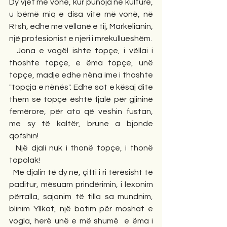
Dy vjet më vonë, kur punoja në kulturë, 
u bëmë miq e disa vite më vonë, në 
Rtsh, edhe me vëllanë e tij, Markelianin, 
një profesionist e njeri i mrekullueshëm.
  Jona e vogël ishte topçe, i vëllai i 
thoshte topçe, e ëma topçe, unë 
topçe, madje edhe nëna ime i thoshte 
"topçja e nënës". Edhe sot e kësaj dite 
them se topçe është fjalë për gjininë 
femërore, për ato që veshin fustan, 
me sy të kaltër, brune a bjonde 
qofshin!
  Një djali nuk i thonë topçe, i thonë 
topolak!
  Me djalin të dy ne, çifti i ri tërësisht të 
paditur, mësuam prindërimin, i lexonim 
përralla, sajonim të tilla sa mundnim, 
blinim Yllkat, një botim për moshat e 
vogla, herë unë e më shumë  e ëma i 