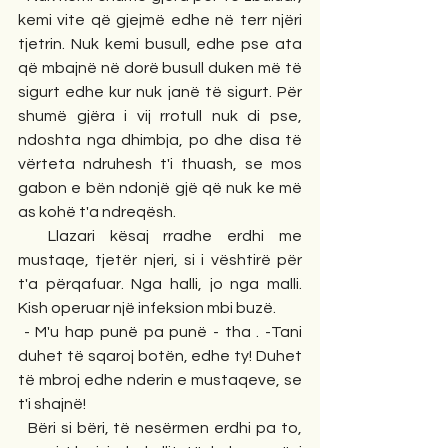
kemi vite që gjejmë edhe në terr njëri 
tjetrin. Nuk kemi busull, edhe pse ata 
që mbajnë në dorë busull duken më të 
sigurt edhe kur nuk janë të sigurt. Për 
shumë gjëra i vij rrotull nuk di pse, 
ndoshta nga dhimbja, po dhe disa të 
vërteta ndruhesh t'i thuash, se mos 
gabon e bën ndonjë gjë që nuk ke më 
as kohë t'a ndreqësh.
  Llazari kësaj rradhe erdhi me 
mustaqe, tjetër njeri, si i vështirë për 
t'a përqafuar. Nga halli, jo nga malli. 
Kish operuar një infeksion mbi buzë.
 - M'u hap punë pa punë - tha . -Tani 
duhet të sqaroj botën, edhe ty! Duhet 
të mbroj edhe nderin e mustaqeve, se 
t'i shajnë!
  Bëri si bëri, të nesërmen erdhi pa to, 