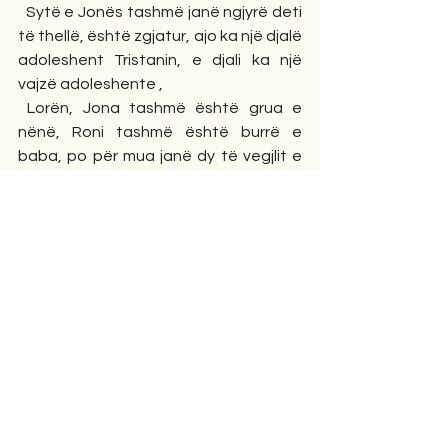
  Sytë e Jonës tashmë janë ngjyrë deti 
të thellë, është zgjatur, ajo ka një djalë 
adoleshent Tristanin, e djali ka një 
vajzë adoleshente , 
 Lorën, Jona tashmë është grua e 
nënë, Roni tashmë është burrë e 
baba, po për mua janë dy të vegjlit e 
mij, topçja e vëllai gjashtë vjet më i 
madh i topçes që i thotë " nuk i kam 
rënë maces me lugë si ti" e ajo tashmë 
i'a kthen "mos ia fut kot, o Roni, ne nuk 
kemi patur kurrë mace në shtëpi"...
  Do të vijë djali në këtë fundtetori, do 
të vijë zysh Pseja mbesë, do t'i tregoj 
se zysh Pseja e parë ka qenë hallë 
Jonida, do të qeshim e sokëllijmë sa të 
tërbohet qëni i kallajxhiut!
 - Po halla pse nuk është?- do të pyesë 
Lora 