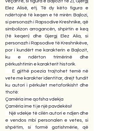
veçantë, si figura e Bajlozit të Zi, Gjergj 
Elez Alisë, etj. Të dy këto figura e 
ndërtojnë të keqen e të mirën: Bajlozi, 
si personazh i Rapsodive Kreshnike, që 
simbolizon arrogancën, shpirtin e keq 
(të keqen) dhe Gjergj Elez Alia, si 
personazh i Rapsodive të Kreshnikëve, 
por i kundërt me karakterin e Bajlozit, 
ku e ndërton trimërinë dhe 
përkushtimin e karakterit historik.
    E gjithë poezia trajtohet temë në 
vete me karakter identitar, drejt fundit 
ku autori i përkulet metaforikisht dhe 
thotë:
Çamëria ime qofsha vdekja
Çamëria ime ti je një pavdekësi!
    Një vdekje të cilën autori e ndjen dhe 
e vendos mbi personalen e vetes, si 
shpëtim, si formë gatishmërie, që 