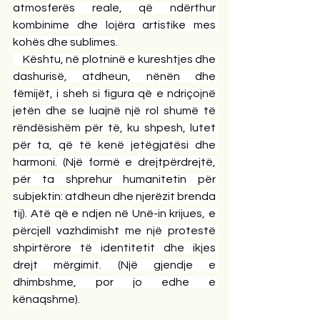
atmosferës reale, që ndërthur 
kombinime dhe lojëra artistike mes 
kohës dhe sublimes.
    Kështu, në plotninë e kureshtjes dhe 
dashurisë, atdheun, nënën dhe 
fëmijët, i sheh si figura që e ndriçojnë 
jetën dhe se luajnë një rol shumë të 
rëndësishëm për të, ku shpesh, lutet 
për ta, që të kenë jetëgjatësi dhe 
harmoni. (Një formë e drejtpërdrejtë, 
për ta shprehur humanitetin për 
subjektin: atdheun dhe njerëzit brenda 
tij). Atë që e ndjen në Unë-in krijues, e 
përcjell vazhdimisht me një protestë 
shpirtërore të identitetit dhe ikjes 
drejt mërgimit. (Një gjendje e 
dhimbshme, por jo edhe e 
kënaqshme).