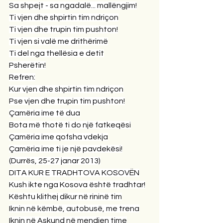
Sa shpejt - sa ngadalë... mallëngjim!
Ti vjen dhe shpirtin tim ndriçon
Ti vjen dhe trupin tim pushton!
Ti vjen si valë me drithërimë
Ti del nga thellësia e detit
Psherëtin!
Refren:
Kur vjen dhe shpirtin tim ndriçon
Pse vjen dhe trupin tim pushton!
Çamëria ime të dua
Bota më thotë ti do një fatkeqësi
Çamëria ime qofsha vdekja
Çamëria ime ti je një pavdekësi!
(Durrës, 25-27 janar 2013)
DITA KUR E TRADHTOVA KOSOVËN
Kush ikte nga Kosova është tradhtar!
Kështu klithej dikur në rininë tim
Iknin në këmbë, autobusë, me trena
Iknin në Askund në mendjen time