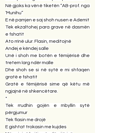
Në gjoks ka vënë tiketën “AB-prof. nga 
‘Munihu”
E në pamjen e saj shoh nusen e Ademit
Tek ekzaltohej para grave në dasmën 
e fshatit
Ato rrinë ulur. Flasin, meditojnë
Andej e këndej salle
Unë i shoh me botën e fëmijërisë dhe 
tretem larg ndër malle
Dhe shoh se si në sytë e mi shfaqen 
gratë e fshatit
Gratë e fëmijërisë sime që këtu më 
ngjajnë në shkencëtare.
*
Tek rrudhin gojën e mbyllin sytë 
përgjumur
Tek flasin me drojë
E gishtat trokasin me kujdes