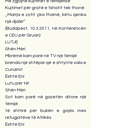
Më zgjojnë kujtimet e fëmijërisë
Kujtimet për gratë e fshatit tek thonë:
,,Marrja e zotit çka thamë, këtu qenka 
një djalë!’’
(Budapest, 10.3.2011, në Konferencën 
e CEU për Gruan)
LUTJE
Shën Mëri
Mbrëmë kam parë në TV një fëmijë
brenda një shtëpie që e shtynte vala e 
Cunamit
Është Eni
Lutu për të!
Shën Mëri
Sot kam parë në gazetën ditore një 
fëmijë
të shtrirë për bukën e gojës mes 
refugjatëve të Afrikës
Është Eni