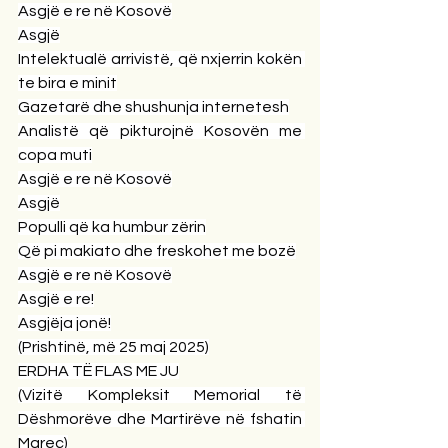
Asgjë e re në Kosovë
Asgjë
Intelektualë arrivistë, që nxjerrin kokën 
te bira e minit
Gazetarë dhe shushunja internetesh
Analistë që pikturojnë Kosovën me 
copa muti
Asgjë e re në Kosovë
Asgjë
Populli që ka humbur zërin
Që pi makiato dhe freskohet me bozë
Asgjë e re në Kosovë
Asgjë e re!
Asgjëja jonë!
(Prishtinë, më 25 maj 2025)
ERDHA TË FLAS ME JU
(Vizitë Kompleksit Memorial të 
Dëshmorëve dhe Martirëve në fshatin 
Marec)