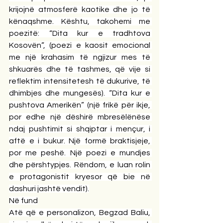
krijojnë atmosferë kaotike dhe jo të 
kënaqshme. Kështu, takohemi me 
poezitë: “Dita kur e tradhtova 
Kosovën”, (poezi e kaosit emocional 
me një krahasim të ngjizur mes të 
shkuarës dhe të tashmes, që vije si 
reflektim intensitetesh të dukurive, të 
dhimbjes dhe mungesës). “Dita kur e 
pushtova Amerikën” (një frikë për ikje, 
por edhe një dëshirë mbresëlënëse 
ndaj pushtimit si shqiptar i mençur, i 
aftë e i bukur. Një formë braktisjeje, 
por me peshë. Një poezi e mundjes 
dhe përshtypjes. Rëndom, e luan rolin 
e protagonistit kryesor që bie në 
dashuri jashtë vendit).
Në fund
Atë që e personalizon, Begzad Baliu, 