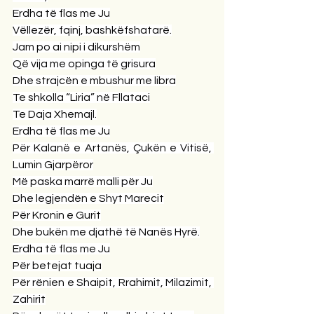
Erdha të flas me Ju
Vëllezër, fqinj, bashkëfshatarë.
Jam po ai nipi i dikurshëm
Që vija me opinga të grisura
Dhe strajcën e mbushur me libra
Te shkolla “Liria” në Fllataci
Te Daja Xhemajl.
Erdha të flas me Ju
Për Kalanë e Artanës, Çukën e Vitisë, 
Lumin Gjarpëror
Më paska marrë malli për Ju
Dhe legjendën e Shyt Marecit
Për Kronin e Gurit
Dhe bukën me djathë të Nanës Hyrë.
Erdha të flas me Ju
Për betejat tuaja
Për rënien e Shaipit, Rrahimit, Milazimit, 
Zahirit