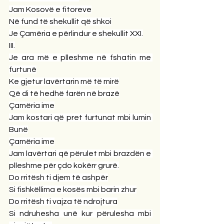
Jam Kosovë e fitoreve
Në fund të shekullit që shkoi
Je Çamëria e përlindur e shekullit XXI.
III.
Je ara më e plleshme në fshatin me 
furtunë
Ke gjetur lavërtarin më të mirë
Që di të hedhë farën në brazë
Çamëria ime
Jam kostari që pret furtunat mbi lumin 
Bunë
Çamëria ime
Jam lavërtari që përulet mbi brazdën e 
plleshme për çdo kokërr grurë.
Do rritësh ti djem të ashpër
Si fishkëllima e kosës mbi barin zhur
Do rritësh ti vajza të ndrojtura
Si ndruhesha unë kur përulesha mbi 