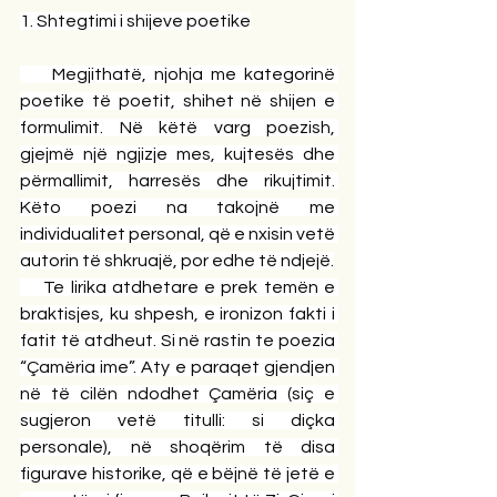
1. Shtegtimi i shijeve poetike
    Megjithatë, njohja me kategorinë 
poetike të poetit, shihet në shijen e 
formulimit. Në këtë varg poezish, 
gjejmë një ngjizje mes, kujtesës dhe 
përmallimit, harresës dhe rikujtimit. 
Këto poezi na takojnë me 
individualitet personal, që e nxisin vetë 
autorin të shkruajë, por edhe të ndjejë.
    Te lirika atdhetare e prek temën e 
braktisjes, ku shpesh, e ironizon fakti i 
fatit të atdheut. Si në rastin te poezia 
“Çamëria ime”. Aty e paraqet gjendjen 
në të cilën ndodhet Çamëria (siç e 
sugjeron vetë titulli: si diçka 
personale), në shoqërim të disa 
figurave historike, që e bëjnë të jetë e 