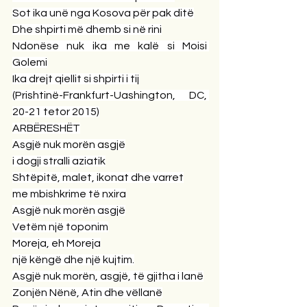
Sot ika unë nga Kosova për pak ditë
Dhe shpirti më dhemb si në rini
Ndonëse nuk ika me kalë si Moisi 
Golemi
Ika drejt qiellit si shpirti i tij
(Prishtinë-Frankfurt-Uashington, DC, 
20-21 tetor 2015)
ARBËRESHËT
Asgjë nuk morën asgjë
i dogji stralli aziatik
Shtëpitë, malet, ikonat dhe varret
me mbishkrime të nxira
Asgjë nuk morën asgjë
Vetëm një toponim
Moreja, eh Moreja
një këngë dhe një kujtim.
Asgjë nuk morën, asgjë, të gjitha i lanë
Zonjën Nënë, Atin dhe vëllanë