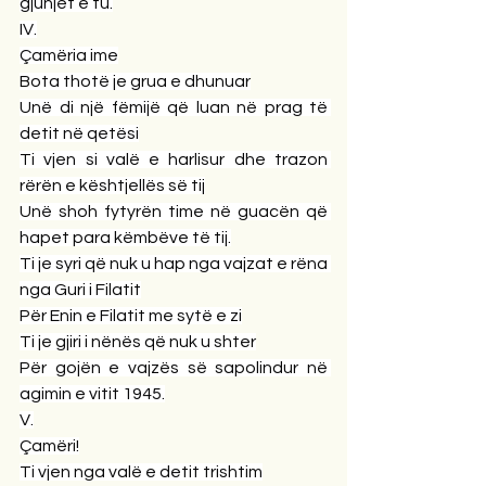
gjunjët e tu.
IV.
Çamëria ime
Bota thotë je grua e dhunuar
Unë di një fëmijë që luan në prag të 
detit në qetësi
Ti vjen si valë e harlisur dhe trazon 
rërën e kështjellës së tij
Unë shoh fytyrën time në guacën që 
hapet para këmbëve të tij.
Ti je syri që nuk u hap nga vajzat e rëna 
nga Guri i Filatit
Për Enin e Filatit me sytë e zi
Ti je gjiri i nënës që nuk u shter
Për gojën e vajzës së sapolindur në 
agimin e vitit 1945.
V.
Çamëri!
Ti vjen nga valë e detit trishtim