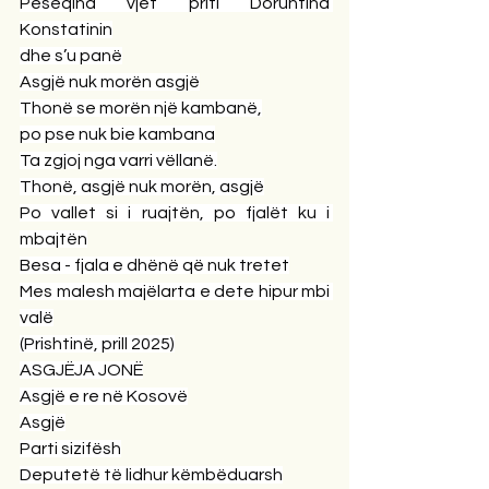
Pesëqind vjet priti Doruntina 
Konstatinin
dhe s’u panë
Asgjë nuk morën asgjë
Thonë se morën një kambanë,
po pse nuk bie kambana
Ta zgjoj nga varri vëllanë.
Thonë, asgjë nuk morën, asgjë
Po vallet si i ruajtën, po fjalët ku i 
mbajtën
Besa - fjala e dhënë që nuk tretet
Mes malesh majëlarta e dete hipur mbi 
valë
(Prishtinë, prill 2025)
ASGJËJA JONË
Asgjë e re në Kosovë
Asgjë
Parti sizifësh
Deputetë të lidhur këmbëduarsh