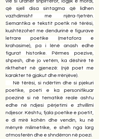
vie si urdhër shpirtëror, logjik e moral, 
që sjell disa sintagma që lidhen 
vazhdimisht me njëra-tjetrën. 
Semantika e tekstit poetik në tërësi, 
kushtëzohet me dendurinë e figurave 
letrare poetike (metafora e 
krahasime), pa i lënë anash edhe 
figurat historike. Përmes poezive, 
shpesh, dhe jo vetëm, ka dëshirë të 
rikthehet në gjenezë: (një poet me 
karakter të gjakut dhe rrënjëve).
    Në tërësi, si ndërtim dhe si pjekuri 
poetike, poeti e ka personifikuar 
poezinë si në tematikë reale ashtu 
edhe në ndjesi përjetimi e zhvillimi 
ndjesor. Kështu, fjala poetike e poetit, 
e di mirë kohën dhe vendin, ku në 
mënyrë milimetrike, e sheh nga larg 
atmosferën dhe e shndërron në poezi.