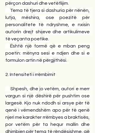
përçon dashuri dhe vetëflijim.
    Tema të tjera si dashuria për nënën, 
lutja, mëshira, ose poezitë për 
personalitete të ndryshme, e nxisin 
autorin drejt shijeve dhe artikulimeve 
të veçanta poetike.
  Është një formë që e mban peng 
poetin: mënyra sesi e ndjen dhe si e 
formulon artin në përgjithësi.
2. Intensiteti i rrëmbimit
    Shpesh, dhe jo vetëm, autori e merr 
vargun si një dëshirë për pushtim ose 
largesë. Kjo nuk ndodh si arsye për të 
qenë i vëmendshëm apo për të qenë 
njeri me karakter rrëmbyes a braktisës, 
por vetëm për ta hequr mallin dhe 
dhimbjen për tema të rëndësishme, që 