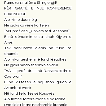
Ramazan, natën e Sh’ngjergjit!
PËR GRATË E NJË KONFERENCE 
SHKENCORE
Ajo rri me duar në gji
Ne gjoks ka vënë kartelën
“NN, prof. asc. ,,Universiteti i Arizonës”
E në qëndrimin e saj shoh Gjylen e 
Alisë,
Tek përkundte djepin ne fund të 
dhomës
Ajo rri kujtueshëm në fund të radhës
Në gjoks mban shënimin e varur
“AA – prof. dr. - në ‘Universitetin e 
Oxsfordit”
E në kujtesën e saj shoh gruan e 
Artanit të vrarë
Në fund të luftës së Kosovës
Ajo flet ne foltore radhë e pa radhë
Dhe fjalët i ngre në shprehje krenarie