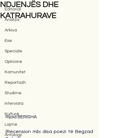
NDJENJËS DHE
Editorial
KATRAHURAVE
Analiza
Arkiva
Ese
Speciale
Opinione
Komunitet
Reportazh
Studime
Intervista
Kulturë
Rijad BERISHA
Lajme
(Recension mbi disa poezi të Begzad 
Antologji