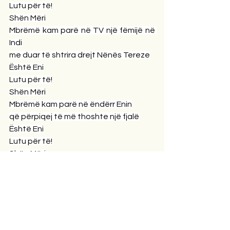
Lutu për të!
Shën Mëri
Mbrëmë kam parë në TV një fëmijë në 
Indi
​​me duar të shtrira drejt Nënës Tereze
Është Eni
Lutu për të!
Shën Mëri
Mbrëmë kam parë në ëndërr Enin
që përpiqej të më thoshte një fjalë
Është Eni
Lutu për të!
Shën Mëri
Mbrëmë kam parë në TV babanë e një 
fëmije tek lutej në Portën e Parajsës
Është babai i Enit
Lutu për të!
(Budapest, më 12-13. 3. 2011)
NË FRYMËN E FUNDIT