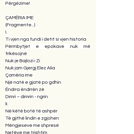
Përgëzime!
ÇAMËRIA IME
(Fragmente...)
I.
Ti vjen nga fundi i detit si vjen historia
Përmbytjet e epokave nuk më 
frikësojnë
Nuk je Bajlozi i Zi
Nuk jam Gjergj Elez Alia
Çamëria ime
Një natë e gjatë po gdhin
Ëndrra ëndrrën zë
Dimri – dimrin - ngrin.
II.
Në këtë botë të ashpër
Të gjithë lindin e zgjohen
Mëngjeseve me shpresë
Netëve me trishtim