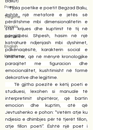
Baliut)
Poezi
    Fjala poetike e poetit Begzad Baliu, 
është një metaforë e jetës së 
Tregime
përditshme mbi dimensionalitetin e 
Novela
stilit krijues dhe kuptimit të tij në 
përgjithësi. Shpesh, hasim në një 
Romane
katrahurë ndjenjash mbi dyshimet, 
English
pakënaqësitë, karakterin social e 
Përkthime
atdhetar, që në mënyrë kronologjike 
paraqitet me figuracion dhe 
emocionalitet, kushtimisht në formë 
dekorative dhe legjitime.
    Të gjitha poezitë e këtij poeti e 
studiuesi, lexohen si manuale të 
interpretimit shpirtëror, që bartin 
emocion dhe kuptim, atë që 
Jevtushenko e pohon: “Vetëm atje ku 
ndjesia e dhimbjes për të tjerët fillon, 
atje fillon poeti”. Është një poet i 