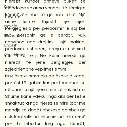
njerëzit kundër armëve duket se 
Poezi
mendojnë se arma vendosi të tërhiqte 
këmbëzën dhe të qëllonte dikë. Një 
Tregime
armë është thjesht një mjet. 
Novela
Përgjegjësia për përdorimin e saj bie 
mbi personin që e përdor. Nuk 
Romane
ndryshon nga drejtimi i një makine, 
English
përdorimi i sharrës, prerja e ushqimit 
Përkthime
me thikë, etj. Ne kemi nevojë që 
njerëzit të jenë përgjegjës për 
zgjedhjet dhe veprimet e tyre.
Nuk është arma ajo që është e keqe, 
por është gabim kur pretendohet se 
në duart e një njeriu të mirë nuk është. 
Shumë kanë vdekur nga aksidentet e 
shkaktuara nga njerëz të mirë (por me 
mendje të dobët dhe/ose dembel) që 
nuk kontrollojnë aksesin në ato armë 
për t'i mbajtur larg nga fëmijët, 