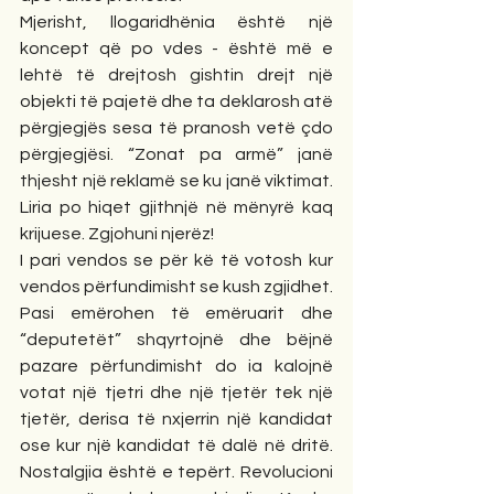
Mjerisht, llogaridhënia është një 
koncept që po vdes - është më e 
lehtë të drejtosh gishtin drejt një 
objekti të pajetë dhe ta deklarosh atë 
përgjegjës sesa të pranosh vetë çdo 
përgjegjësi. “Zonat pa armë” janë 
thjesht një reklamë se ku janë viktimat. 
Liria po hiqet gjithnjë në mënyrë kaq 
krijuese. Zgjohuni njerëz!
I pari vendos se për kë të votosh kur 
vendos përfundimisht se kush zgjidhet. 
Pasi emërohen të emëruarit dhe 
“deputetët” shqyrtojnë dhe bëjnë 
pazare përfundimisht do ia kalojnë 
votat një tjetri dhe një tjetër tek një 
tjetër, derisa të nxjerrin një kandidat 
ose kur një kandidat të dalë në dritë. 
Nostalgjia është e tepërt. Revolucioni 