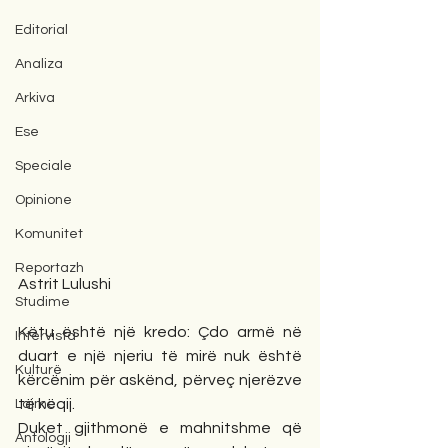
Editorial
Analiza
Arkiva
Ese
Speciale
Opinione
Komunitet
Reportazh
Astrit Lulushi
Studime
Këtu është një kredo: Çdo armë në 
Intervista
duart e një njeriu të mirë nuk është 
Kulturë
kërcënim për askënd, përveç njerëzve 
të këqij.
Lajme
Duket gjithmonë e mahnitshme që 
Antologji