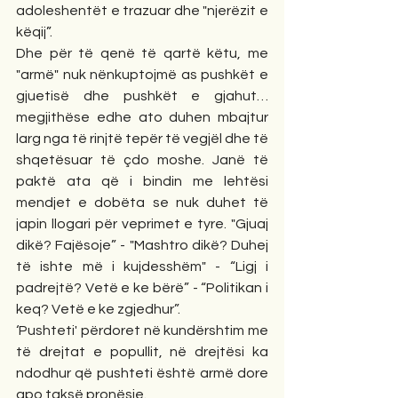
adoleshentët e trazuar dhe "njerëzit e 
këqij”.
Dhe për të qenë të qartë këtu, me 
"armë" nuk nënkuptojmë as pushkët e 
gjuetisë dhe pushkët e gjahut…
megjithëse edhe ato duhen mbajtur 
larg nga të rinjtë tepër të vegjël dhe të 
shqetësuar të çdo moshe. Janë të 
paktë ata që i bindin me lehtësi 
mendjet e dobëta se nuk duhet të 
japin llogari për veprimet e tyre. "Gjuaj 
dikë? Fajësoje” - "Mashtro dikë? Duhej 
të ishte më i kujdesshëm" - “Ligj i 
padrejtë? Vetë e ke bërë” - “Politikan i 
keq? Vetë e ke zgjedhur”.
‘Pushteti' përdoret në kundërshtim me 
të drejtat e popullit, në drejtësi ka 
ndodhur që pushteti është armë dore 
apo taksë pronësie.