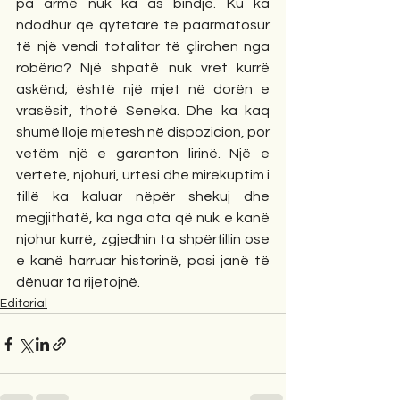
pa armë nuk ka as bindje. Ku ka 
ndodhur që qytetarë të paarmatosur 
të një vendi totalitar të çlirohen nga 
robëria? Një shpatë nuk vret kurrë 
askënd; është një mjet në dorën e 
vrasësit, thotë Seneka. Dhe ka kaq 
shumë lloje mjetesh në dispozicion, por 
vetëm një e garanton lirinë. Një e 
vërtetë, njohuri, urtësi dhe mirëkuptim i 
tillë ka kaluar nëpër shekuj dhe 
megjithatë, ka nga ata që nuk e kanë 
njohur kurrë, zgjedhin ta shpërfillin ose 
e kanë harruar historinë, pasi janë të 
dënuar ta rijetojnë.
Editorial