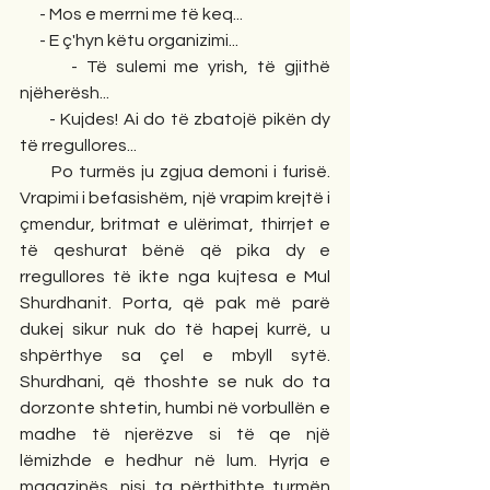
      - Mos e merrni me të keq...
      - E ç'hyn këtu organizimi...
      - Të sulemi me yrish, të gjithë 
njëherësh...
      - Kujdes! Ai do të zbatojë pikën dy 
të rregullores...
      Po turmës ju zgjua demoni i furisë. 
Vrapimi i befasishëm, një vrapim krejtë i 
çmendur, britmat e ulërimat, thirrjet e 
të qeshurat bënë që pika dy e 
rregullores të ikte nga kujtesa e Mul 
Shurdhanit. Porta, që pak më parë 
dukej sikur nuk do të hapej kurrë, u 
shpërthye sa çel e mbyll sytë. 
Shurdhani, që thoshte se nuk do ta 
dorzonte shtetin, humbi në vorbullën e 
madhe të njerëzve si të qe një 
lëmizhde e hedhur në lum. Hyrja e 
magazinës, nisi ta përthithte turmën 