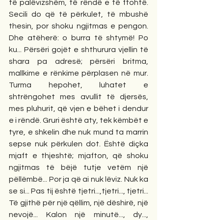
të palëvizshëm, të rëndë e të ftohtë. 
Secili do që të përkulet, të mbushë 
thesin, por shoku ngjitmas e pengon. 
Dhe atëherë: o burra të shtymë! Po 
ku... Përsëri gojët e shthurura vjellin të 
shara pa adresë; përsëri britma, 
mallkime e rënkime përplasen në mur. 
Turma hepohet, luhatet e 
shtrëngohet mes avullit të djersës, 
mes pluhurit, që vjen e bëhet i dendur 
e i rëndë. Gruri është aty, tek këmbët e 
tyre, e shkelin dhe nuk mund ta marrin 
sepse nuk përkulen dot. Është diçka 
mjaft e thjeshtë; mjafton, që shoku 
ngjitmas të bëjë tutje vetëm një 
pëllëmbë... Por ja që ai nuk lëviz. Nuk ka 
se si... Pas tij është tjetri...,tjetri..., tjetri... 
Të gjithë për një qëllim, një dëshirë, një 
nevojë... Kalon një minutë..., dy..., 