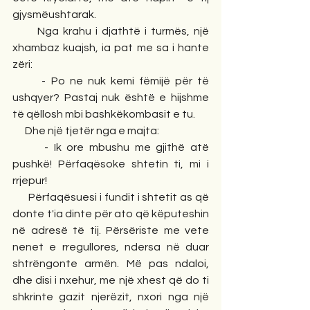
gjysmëushtarak.
      Nga krahu i djathtë i turmës, një 
xhambaz kuajsh, ia pat me sa i hante 
zëri:
      - Po ne nuk kemi fëmijë për të 
ushqyer? Pastaj nuk është e hijshme 
të qëllosh mbi bashkëkombasit e tu.
      Dhe një tjetër nga e majta:
      - Ik ore mbushu me gjithë atë 
pushkë! Përfaqësoke shtetin ti, mi i 
rrjepur!
      Përfaqësuesi i fundit i shtetit as që 
donte t'ia dinte për ato që këputeshin 
në adresë të tij. Përsëriste me vete 
nenet e rregullores, ndersa në duar 
shtrëngonte armën. Më pas ndaloi, 
dhe disi i nxehur, me një xhest që do ti 
shkrinte gazit njerëzit, nxori nga një 