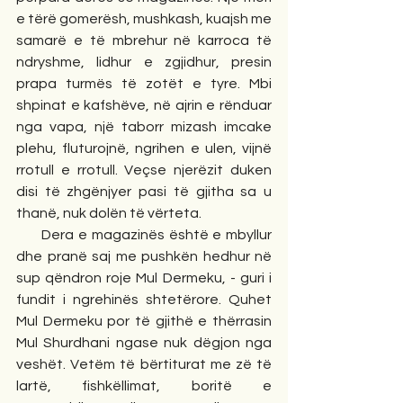
e tërë gomerësh, mushkash, kuajsh me 
samarë e të mbrehur në karroca të 
ndryshme, lidhur e zgjidhur, presin 
prapa turmës të zotët e tyre. Mbi 
shpinat e kafshëve, në ajrin e rënduar 
nga vapa, një taborr mizash imcake 
plehu, fluturojnë, ngrihen e ulen, vijnë 
rrotull e rrotull. Veçse njerëzit duken 
disi të zhgënjyer pasi të gjitha sa u 
thanë, nuk dolën të vërteta.
      Dera e magazinës është e mbyllur 
dhe pranë saj me pushkën hedhur në 
sup qëndron roje Mul Dermeku, - guri i 
fundit i ngrehinës shtetërore. Quhet 
Mul Dermeku por të gjithë e thërrasin 
Mul Shurdhani ngase nuk dëgjon nga 
veshët. Vetëm të bërtiturat me zë të 
lartë, fishkëllimat, boritë e 