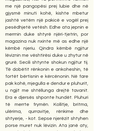
me një pangopësi prej lubie dhe në 
gjysmë minuti kohë, kishte mbetur 
jashtë vetëm një pakicë e vogël prej 
pesëdhjetë vetësh. Edhe ata jepnin e 
merrnin duke shtyrë njëri-tjetrin, por 
magazina nuk nxinte më as edhe një 
këmbë njeriu. Qindra këmbë ngjitur 
lëviznin me vështirësi duke u zhytur në 
grurë. Secili shtynte shokun ngjitur tij. 
Të dobëtit rënkonin e ankoheshin, të 
fortët bërtisnin e kërcënonin. Në fare 
pak kohë, mjegulla e dendur e pluhurit, 
u ngjit me shtëllunga drejtë tavanit. 
Era e djersës shponte hundët. Pluhuri 
të merrte frymën. Kollitje, britma, 
ulërima, qurravitje, rënkime dhe 
shtyerje, - kot. Sepse njerëzit shtyhen 
porse muret nuk lëvizin. Ata janë aty, 