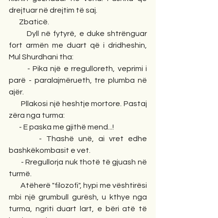
drejtuar në drejtim të saj.
       Zbaticë.
       Dyll në fytyrë, e duke shtrënguar 
fort armën me duart që i dridheshin, 
Mul Shurdhani tha:
       - Pika një e rregulloreth, veprimi i 
parë - paralajmërueth, tre plumba në 
ajër.
       Pllakosi një heshtje mortore. Pastaj 
zëra nga turma:
       - E paska me gjithë mend...!
       - Thashë unë, ai vret edhe 
bashkëkombasit e vet.
       - Rregullorja nuk thotë të gjuash në 
turmë.
       Atëherë "filozofi", hypi me vështirësi 
mbi një grumbull gurësh, u kthye nga 
turma, ngriti duart lart, e bëri atë të 