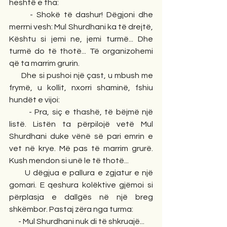
heshtë e tha:
      - Shokë të dashur! Dëgjoni dhe 
merrni vesh: Mul Shurdhani ka të drejtë, 
Kështu si jemi ne, jemi turmë... Dhe 
turmë do të thotë... Të organizohemi 
që ta marrim grurin.
      Dhe si pushoi një çast, u mbush me 
frymë, u kollit, nxorri shaminë, fshiu 
hundët e vijoi:
       - Pra, siç e thashë, të bëjmë një 
listë. Listën ta përpilojë vetë Mul 
Shurdhani duke vënë së pari emrin e 
vet në krye. Më pas të marrim grurë. 
Kush mendon si unë le të thotë...
      U dëgjua e pallura e zgjatur e një 
gomari. E qeshura kolëktive gjëmoi si 
përplasja e dallgës në një breg 
shkëmbor. Pastaj zëra nga turma:
      - Mul Shurdhani nuk di të shkruajë...