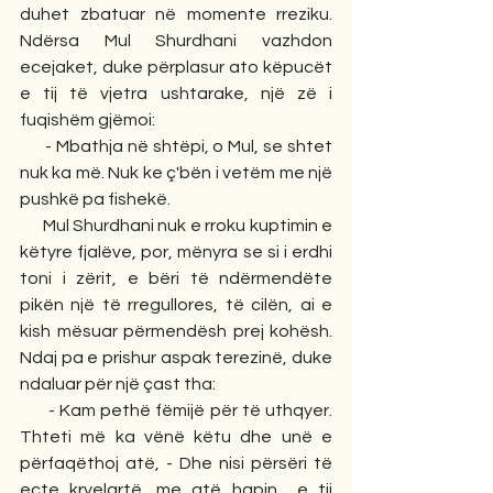
duhet zbatuar në momente rreziku. 
Ndërsa Mul Shurdhani vazhdon 
ecejaket, duke përplasur ato këpucët 
e tij të vjetra ushtarake, një zë i 
fuqishëm gjëmoi:
      - Mbathja në shtëpi, o Mul, se shtet 
nuk ka më. Nuk ke ç'bën i vetëm me një 
pushkë pa fishekë.
      Mul Shurdhani nuk e rroku kuptimin e 
këtyre fjalëve, por, mënyra se si i erdhi 
toni i zërit, e bëri të ndërmendëte 
pikën një të rregullores, të cilën, ai e 
kish mësuar përmendësh prej kohësh. 
Ndaj pa e prishur aspak terezinë, duke 
ndaluar për një çast tha:
      - Kam pethë fëmijë për të uthqyer. 
Thteti më ka vënë këtu dhe unë e 
përfaqëthoj atë, - Dhe nisi përsëri të 
ecte kryelartë, me atë hapin  e tij 