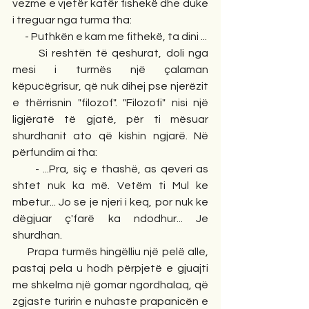
vezme e vjetër katër fishekë dhe duke 
i treguar nga turma tha:
      - Puthkën e kam me fithekë, ta dini ...
      Si reshtën të qeshurat, doli nga 
mesi i turmës një çalaman 
këpucëgrisur, që nuk dihej pse njerëzit 
e thërrisnin "filozof". "Filozofi" nisi një 
ligjëratë të gjatë, për ti mësuar 
shurdhanit ato që kishin ngjarë. Në 
përfundim ai tha:
      - ...Pra, siç e thashë, as qeveri as 
shtet nuk ka më. Vetëm ti Mul ke 
mbetur... Jo se je njeri i keq, por nuk ke 
dëgjuar ç'farë ka ndodhur... Je 
shurdhan.
     Prapa turmës hingëlliu një pelë alle, 
pastaj pela u hodh përpjetë e gjuajti 
me shkelma një gomar ngordhalaq, që 
zgjaste turirin e nuhaste prapanicën e 