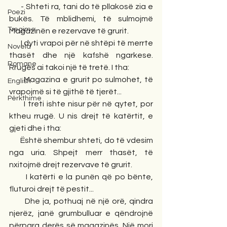
      - Shteti ra, tani do të pllakosë zia e 
Poezi
bukës. Të mblidhemi, të sulmojmë 
Tregime
Magazinën e rezervave të grurit.
      I dyti vrapoi për në shtëpi të merrte 
Novela
thasët dhe një kafshë ngarkese. 
Romane
Rrugës ai takoi një të tretë. I tha:
      Magazina e grurit po sulmohet, të 
English
vrapojmë si të gjithë të tjerët...
Përkthime
      I treti ishte nisur për në qytet, por 
ktheu rrugë. U nis drejt të katërtit, e 
gjeti dhe i tha:
      Është shembur shteti, do të vdesim 
nga uria. Shpejt merr thasët, të 
nxitojmë drejt rezervave të grurit.
      I katërti e la punën që po bënte, 
fluturoi drejt të pestit...
      Dhe ja, pothuaj në një orë, qindra 
njerëz, janë grumbulluar e qëndrojnë 
përpara derës së magazinës. Një mori 