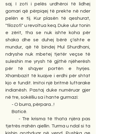
saj. I zoti i pelës urdhëroi të lidhej 
gomari që përpiqej të prekte në nder 
pelën e tij. Kur plasën të qeshurat, 
"filozofi" u revoltua keq. Duke ulur tonin 
e zërit, tha se nuk ishte koha për 
shaka dhe se duhej bërë ç'ishte e 
mundur, që të bindej Mul Shurdhani, 
ndryshe nuk mbetej tjetër veçse të 
suleshin me yrysh të gjithë njëherësh 
për të shqyer portën e hyrjes. 
Xhambazit të kuajve i erdhi për shtat 
kjo e fundit. Imitoi një britmë luftarake 
indianësh. Pastaj duke numëruar gjer 
në tre, sokëlliu sa i hante gurmazi:
       - O burra, përpara...!
       Baticë.
       - Tre krisma të thata njëra pas 
tjetrës rrahën qiellin. Turma u ndal si ta 
kishin gozhduar në vend. Pushka qe 