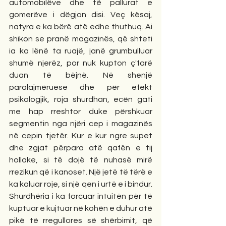
automobilëve dhe të pallurat e 
gomerëve i dëgjon disi. Veç kësaj, 
natyra e ka bërë atë edhe thuthuq. Ai 
shikon se pranë magazinës, që shteti 
ia ka lënë ta ruajë, janë grumbulluar 
shumë njerëz, por nuk kupton ç'farë 
duan të bëjnë. Në shenjë 
paralajmëruese dhe për efekt 
psikologjik, roja shurdhan, ecën gati 
me hap rreshtor duke përshkuar 
segmentin nga njëri cep i magazinës 
në cepin tjetër. Kur e kur ngre supet 
dhe zgjat përpara atë qafën e tij 
hollake, si të dojë të nuhasë mirë 
rrezikun që i kanoset. Një jetë të tërë e 
ka kaluar roje, si një qen i urtë e i bindur. 
Shurdhëria i ka forcuar intuitën për të 
kuptuar e kujtuar në kohën e duhur atë 
pikë të rregullores së shërbimit, që 