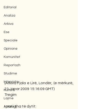
Editorial
Analiza
Arkiva
Ese
Speciale
Opinione
Komunitet
Reportazh
Studime
Intervista
(Arkiva Fjala e Lirë, Londër, (e mërkurë, 
21 Janar 2009 15:16:09 GMT)
Kulturë
Tregim
Lajme
I pari i tha të dytit:
Antologji