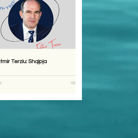
tmir Terziu: Shqipja