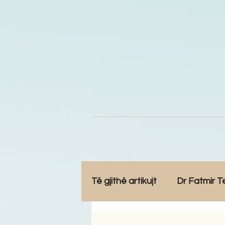
Të gjithë artikujt
Dr Fatmir T
Opinione
Komunitet