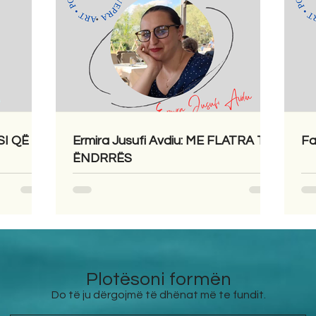
SI QË
Ermira Jusufi Avdiu: ME FLATRA TË
Fa
ËNDRRËS
Plotësoni formën
Do të ju dërgojmë të dhënat më te fundit.