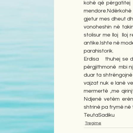
kohë që përgatitej  
mendore.Ndërkohë va
gjetur mes dheut dh
vonoheshin në takim
stolisur me lloj  llo
antike.Ishte në modë 
parahistorik.
Erdisa   thuhej se 
përgjithmonë  mbi nj
duar ta shtrëngojnë f
vajzat nuk e lanë v
mermertë ,me qirinj
Ndjenë vetëm erën 
shtrinë pa frymë në 
TeutaSadiku
Tregime