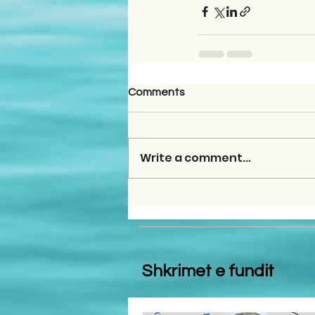
Comments
Write a comment...
Shkrimet e fundit