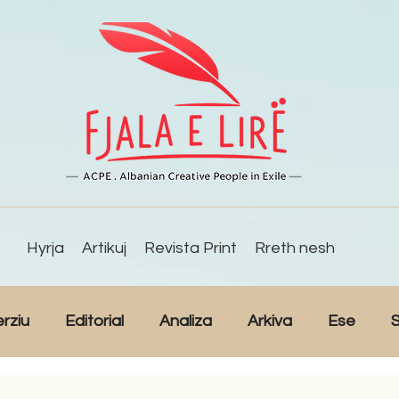
Hyrja
Artikuj
Revista Print
Rreth nesh
erziu
Editorial
Analiza
Arkiva
Ese
S
Reportazh
Studime
Intervista
Kulturë