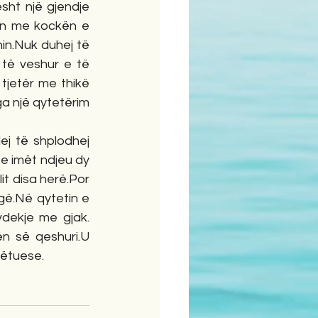
ht një gjendje  
ën me kockën e 
in.Nuk duhej të 
të veshur e të 
 tjetër me thikë 
ga një qytetërim 
j të shplodhej 
e imët ndjeu dy 
t disa herë.Por  
ë.Në qytetin e 
dekje me gjak. 
n së qeshuri.U 
gëtuese.