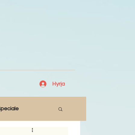
Hyrja
peciale
Lajme