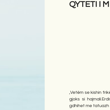
QYTETI I
Antologji
Poezi
Tre
,Vetëm se kishin frik
gjoks si hajmali.Er
gdhihet me tatuazh pl