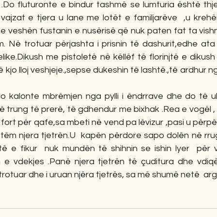
.Do fluturonte e bindur tashmë se lumturia është thjes
jzat e tjera u lane me lotët e familjarëve  ,u kreh
e veshën fustanin e nusërisë që nuk paten fat ta vishn
. Në trotuar përjashta i prisnin të dashurit,edhe ata 
j relike.Dikush me pistoletë në këllëf të florinjtë e dikush
kjo lloj veshjeje.,sepse dukeshin të lashtë.,të ardhur n
do kalonte mbrëmjen nga pylli i ëndrrave dhe do të ule
ë trung të prerë, të gdhendur me bixhak .Rea e vogël , 
ort për qafe,sa mbeti në vend pa lëvizur ,pasi u përpëli
etëm njera tjetrën.U  kapën përdore sapo dolën në rrug
të e fikur  nuk mundën të shihnin se ishin lyer  për v
e vdekjes .Panë njera tjetrën të çuditura dhe vdiqë
trotuar dhe i uruan njëra tjetrës, sa më shumë netë  ar