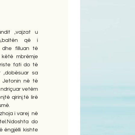
ime
ndit ,vajzat u 
n,baltën që i 
he filluan të 
n këtë mbrëmje 
iste fati do të 
ur ,dobësuar sa 
 Jetonin në të 
ë ndriçuar vetëm 
të qirinj.të lirë 
umë.
hoja i varej  në 
tel.Ndoshta do 
ëngjëlli  kishte 