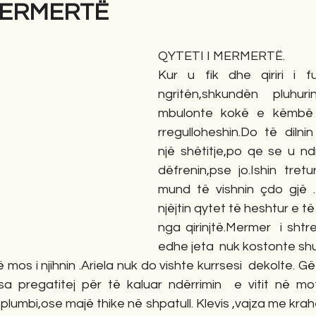
 MERMERTË
gime
Novela
Romane
English
Përkth
QYTETI I MERMERTË.
Kur u fik dhe qiriri i fu
ngritën,shkundën pluhuri
mbulonte kokë e këmbë d
rregulloheshin.Do të dilni
një shëtitje,po qe se u ndr
dëfrenin,pse jo.Ishin tret
mund të vishnin çdo gjë .
njëjtin qytet të heshtur e t
nga qirinjtë.Mermer  i shtrenj
edhe jeta  nuk kostonte sh
ë mos i njihnin .Ariela nuk do vishte kurrsesi  dekolte. Gëz
disa pregatitej për të kaluar ndërrimin  e vitit në mo
umbi,ose majë thike në shpatull. Klevis ,vajza me krahë 