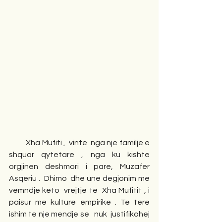
          Xha Mufiti ,  vinte  nga nje familje e 
shquar qytetare , nga ku kishte 
orgjinen deshmori i pare, Muzafer 
Asqeriu .  Dhimo  dhe une degjonim me 
vemndje keto  vrejtje te  Xha Mufitit , i 
paisur me kulture empirike . Te tere 
ishim te nje mendje se   nuk  justifikohej 