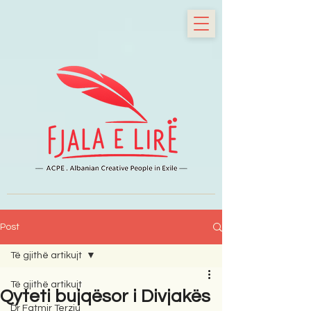
Post
Të gjithë artikujt
Të gjithë artikujt
Qyteti bujqësor i Divjakës
Dr Fatmir Terziu