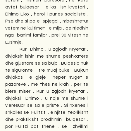
sotem ,  nismen  paresore , ne  kete  
qytet bujqesor   e ka  ish kryetari , 
Dhimo Liko , heroi i punes socialiste . 
Pse dhe si po e  spjegoj , mbeshtetur  
vetem ne kujtimet   e mija , qe rrjedhin 
nga  banimi famijar , prej 30 vitesh ne 
Lushnje . 
        Kur  Dhimo , u zgjodh Kryetar , 
divjaksit ishin me shume peshkatere 
dhe gjuetare se sa bujq . Bujqesia nuk 
te siguronte   tre muaj buke . Bujkun 
divjakas  e gjeje  neper rruget e 
pazareve , me thes ne krah , per te 
blere miser . Kur u zgjodh kryetar , 
divjaksi  Dhimo , u ndje me shume i 
vleresuar se sa e priste . Si nxenes i 
shkolles se  Fulltzit  , e njifte  teorikisht 
dhe praktikisht prodhimin  bujqesor , 
por Fulltzi pat thene , se  zhvillimi 