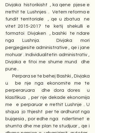
Divjaka  historikisht  , ka qene  pjese e 
rrethit te  Lushnjes  .   Vetem reforma e 
fundit territoriale  , qe u zbatua  ne  
vitet 2015-2017  te  ketij  shekulli  e 
formatoi  Divjaken  , bashki  te ndare 
nga Lushnja.  Divjaka mori 
pergjegjesite administrative , qe i jane 
mohuar . Individualitetin administrativ , 
Divjaka e fitoi me shume mund  dhe 
pune .
       Perpara se te behej Bashki , Divjaka 
u  be nje nga ekonomite me te 
perperaruara  dhe dora dores  u 
klasifikua  , per nje dekade ekonomija 
me  e perparuar e rrethit Lushnje . U 
shqua  jo thjesht  per te ardhurat nga 
bujqesia , por edhe nga   ndertimet  e 
shumta dhe me plan te studjuar , qe i 