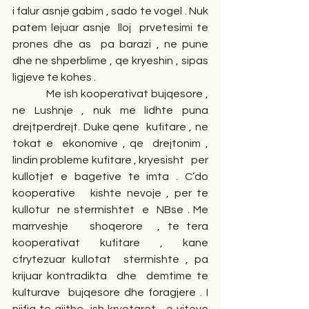
i falur asnje gabim , sado te vogel . Nuk 
patem lejuar asnje  lloj  prvetesimi te 
prones dhe as  pa barazi , ne pune  
dhe ne shperblime , qe kryeshin , sipas 
ligjeve te kohes . 
            Me ish kooperativat bujqesore , 
ne Lushnje , nuk me lidhte puna  
drejtperdrejt. Duke qene  kufitare , ne 
tokat e  ekonomive , qe  drejtonim , 
lindin probleme kufitare , kryesisht   per  
kullotjet e bagetive te imta . C’do  
kooperative   kishte nevoje , per te 
kullotur  ne sterrnishtet  e  NBse . Me 
marrveshje   shoqerore  , te tera 
kooperativat kufitare , kane   
cfrytezuar kullotat  sterrnishte , pa 
krijuar kontradikta  dhe  demtime te 
kulturave  bujqesore dhe foragjere . I 