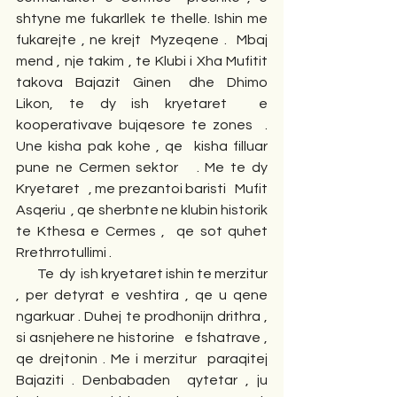
shtyne me fukarllek te thelle. Ishin me 
fukarejte , ne krejt  Myzeqene .  Mbaj 
mend , nje takim , te Klubi i Xha Mufitit 
takova  Bajazit  Ginen   dhe  Dhimo 
Likon, te dy ish kryetaret  e 
kooperativave bujqesore te zones  .  
Une kisha pak kohe , qe  kisha filluar 
pune ne Cermen sektor   . Me te dy 
Kryetaret   , me prezantoi baristi   Mufit  
Asqeriu  , qe sherbnte ne klubin historik 
te Kthesa e Cermes ,  qe sot quhet 
Rrethrrotullimi . 
        Te  dy  ish kryetaret ishin te merzitur 
, per detyrat e veshtira , qe u qene 
ngarkuar . Duhej te prodhonijn drithra , 
si asnjehere ne historine   e fshatrave , 
qe drejtonin . Me i merzitur  paraqitej 
Bajaziti . Denbabaden  qytetar , ju 