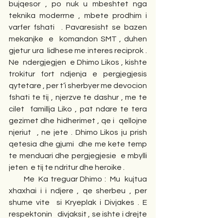
bujqesor , po nuk u mbeshtet nga 
teknika moderrne , mbete prodhim i 
varfer fshati  . Pavaresisht se bazen  
mekanjke  e  komandon SMT , duhen 
gjetur ura  lidhese me interes reciprok . 
Ne  ndergjegjen  e Dhimo Likos , kishte 
trokitur fort ndjenja e pergjegjesis  
qytetare , per t’i sherbyer me devocion  
fshati te tij , njerzve te dashur , me te 
cilet  famillja Liko , pat ndare te tera 
gezimet dhe hidherimet , qe i  qellojne  
njeriut  , ne jete . Dhimo Likos ju prish  
qetesia dhe gjumi  dhe me kete temp 
te menduari dhe pergjegjesie  e mbylli 
jeten  e tij te ndritur dhe heroike . 
       Me  Ka treguar Dhimo :  Mu  kujtua 
xhaxhai i i ndjere , qe sherbeu , per 
shume vite  si Kryeplak i Divjakes . E 
respektonin   divjaksit , se ishte i drejte 