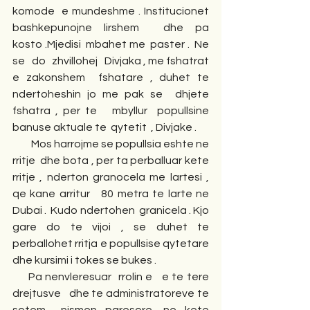
komode  e mundeshme . Institucionet 
bashkepunojne lirshem  dhe pa         
kosto .Mjedisi  mbahet me  paster .  Ne 
se   do   zhvillohej   Divjaka , me fshatrat   
e zakonshem  fshatare , duhet te  
ndertoheshin jo me pak se  dhjete 
fshatra , per te   mbyllur  popullsine 
banuse aktuale te  qytetit  , Divjake .
         Mos harrojme se popullsia eshte ne 
rritje  dhe bota , per ta perballuar kete 
rritje , nderton granocela me lartesi , 
qe kane arritur   80 metra te larte ne 
Dubai .  Kudo ndertohen  granicela . Kjo 
gare do te vijoi , se duhet te 
perballohet rritja e popullsise qytetare   
dhe kursimi i tokes se bukes . 
     Pa nenvleresuar  rrolin e   e te tere 
drejtusve   dhe te administratoreve te 