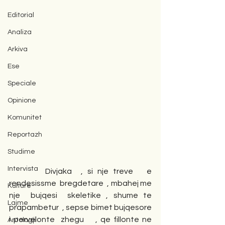
Editorial
Analiza
Arkiva
Ese
Speciale
Opinione
Komunitet
Reportazh
Studime
Intervista
        Divjaka  , si nje treve   e 
rendesissme  bregdetare  , mbahej me 
Kulturë
nje  bujqesi  skeletike , shume te 
Lajme
prapambetur  , sepse bimet bujqesore   
i pervelonte  zhegu    , qe fillonte ne  
Antologji