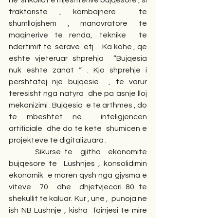
ne  shkollat e mjeshterive bujqesore , si 
traktoriste , kombajnere  te 
shumllojshem , manovratore te 
maqinerive te renda, teknike  te  
ndertimit te  serave  etj .   Ka kohe , qe   
eshte vjeteruar shprehja  “Bujqesia 
nuk eshte zanat “ . Kjo shprehje i  
pershtatej nje bujqesie  , te varur 
teresisht nga natyra  dhe pa asnje lloj 
mekanizimi . Bujqesia  e te arthmes , do 
te mbeshtet ne  inteligjencen 
artificiale  dhe do te kete  shumicen e 
projekteve te digitalizuara . 
       Sikurse te  gjitha  ekonomite 
bujqesore te  Lushnjes , konsolidimin 
ekonomik  e moren qysh nga gjysma e 
viteve  70  dhe  dhjetvjecari 80 te 
shekullit te kaluar. Kur , une ,  punoja ne  
ish NB Lushnje , kisha  fqinjesi te mire  