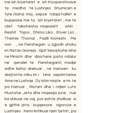
me ish kryetaret  e  ish Kooperativave 
te   medha   te Lushnjes . Shumicen e 
tyre i kisha  miq , sepse   ndaja hallet  e 
bujqesise me ta . Ish kryetaret , me te 
cilet  takohesha miqesisht   ishin : 
Reshit  Topoi , Dhimo Liko , Enver Lici , 
Themie Thomai , Faslli Korreshi . Me 
von    , ne Fiershegan  u zgjodh shoku 
im Ristan Gorreja . Gjat kesaj kohe isha 
ne Ministri  dhe   disa here  pata  ndalur   
ne  qender te  Fiersheganit, madje  
edhe kisha drekuar , ne menxen  ku 
drejtonte miku im i   tere  veprimtarise  
time ne Lushnje . Dy ishin miqte   e mi  te 
pa harruar , Ristani dhe i ndjeri Luto 
Mustafai .Jeta dhe miqesija jone , nuk 
ka shkuar ne vaj, por eshte zhvilluar  si 
e gjithe jeta  bujqesore  rigoroze e 
Lushnjes  . Kemi kritikuar njeri tjetrin , pa 