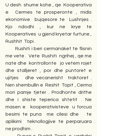
U desh  shume kohe , qe  Kooperativa 
e  Cermes te prosperonte , midis  
ekonomive  bujqesore te  Lushnjes .  
Kjo ndodhi , kur ne krye te  
Kooperatives  u gjend kryetar furtune ,  
Rushhit  Topi . 
       Rushiti i beri cermanaket te flisnin 
me vete .  Vete  Rushiti  ngrihej , qe me 
nate dhe  kontrollonte   jo vetem rojet 
dhe stalljeret , por dhe puntoret e  
ujitjes   dhe vecanerisht  traktoret . 
Nen shembullin e  Reshit  Topit , Cerma 
mori pamje tjeter . Prodhonte drithe  
dhe i shiste teperica shtetit . Ne  
masen e   kooperativisteve  u forcua 
besimi te puna  me cilesi dhe   te  
aplikimi  teknollogjive te perparuara  
ne prodhim . 