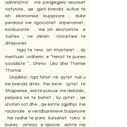
administroi   me pergjegjesi resurset 
natyrore , qe  gjeti brenda  kufive te  
ish ekonomise bujqesore , duke   
perdorur  me  rigorozitet   shpenzimet , 
konkuronte    me ish ekonomite  e 
fushes , ne vleren  monetare te 
ditepunes .
       Nga te tere  ish Kryetaret  , dy 
merituan  urdherin  e “Heroit te punes  
socialiste “ , Dhimo  Liko dhe Themie 
Thomai . 
    Divjakka , nga fshat  ne  qytet  nuk u 
be brenda dites . Per kete   qytet  te  
Shqiperise , eshte punuar  me dekada , 
perpara se te behet , ky qytet , qe  
shohim sot dhe , qe eshte zgjidhja  me  
racionale   e vendbanimeve bujqesore 
. Ne radhe te pare  kursehet  toka  e  
bukes  . Jetesa   e njerzve    eshte  me 