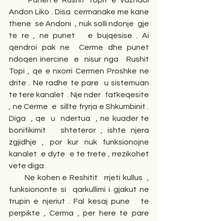
          Punen e  Rushit  Topit  e  vazhdoi 
Andon Liko . Disa  cermanake me kane 
thene  se Andoni  , nuk solli ndonje  gje 
te re , ne punet   e bujqesise . Ai 
qendroi pak ne  Cerme dhe punet 
ndoqen inercine  e  nisur nga   Rushit  
Topi , qe e nxorri Cermen Proshke ne 
drite . Ne radhe te pare  u sistemuan 
te tere kanalet  . Nje nder   fatkeqesite  
, ne Cerme  e  sillte fryrja e Shkumbinit . 
Diga  , qe  u  ndertua  , ne kuader te 
bonifikimit   shteteror , ishte njera   
zgjidhje , por kur nuk funksionojne 
kanalet  e dyte  e te trete , rrezikohet 
vete diga . 
       Ne kohen e Reshitit   rrjeti kullus  , 
funksiononte si  qarkullimi i gjakut ne 
trupin e njeriut . Fal kesaj pune   te 
perpikte , Cerma , per here te pare 