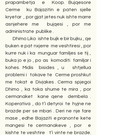
prapambetja  e  Koop. Bujqesore  
Cerme  ku Bajazitin e paten sjelle 
kryetar  , por gjat jetes nuk ishte marre  
asnjehere me  bujqesi , por me 
administrate  publike . 
        Dhimo Liko  ishte bujk e bir bujku , qe  
buken e pat nxjerre  me veshtiresi , por  
kurre nuk i ka  munguar familjes se tij , 
buka jo e jo , po as  komoditi  familjar i 
kohes. Midis  bisides , u   shtjellua 
problemi i   tokave te   Cerme proshkut  
me  tokat  e  Divjakes . Cerma  spjegoi  
Dhimo , ka toka shume te mira , por  
cermanaket  kane qene  dembela . 
Koperativa  , do t’i detyroi  te  hyjne ne 
brazde per se mbari . Deri ne nje fare 
mase  , edhe  Bajaziti  e pranonte  kete  
mangesi te cermanakeve , por  e 
kishte te veshtire   t’i vinte ne brazde.  