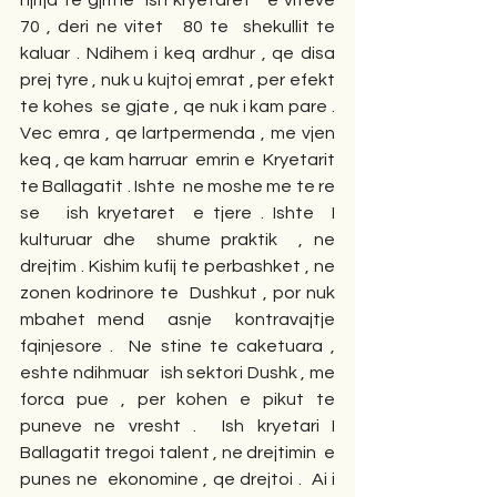
njifja te gjithe  ish kryetaret   e viteve 
70 , deri ne vitet   80 te  shekullit te 
kaluar . Ndihem i keq ardhur , qe disa 
prej tyre , nuk u kujtoj emrat , per efekt 
te kohes  se gjate , qe nuk i kam pare . 
Vec emra , qe lartpermenda , me vjen 
keq , qe kam harruar  emrin e  Kryetarit 
te Ballagatit . Ishte  ne moshe me te re 
se   ish kryetaret  e tjere . Ishte  I 
kulturuar dhe  shume praktik  , ne 
drejtim . Kishim kufij te perbashket , ne 
zonen kodrinore te  Dushkut , por nuk 
mbahet mend  asnje  kontravajtje  
fqinjesore .  Ne stine te caketuara ,   
eshte ndihmuar   ish sektori Dushk , me  
forca pue , per kohen e pikut te 
puneve ne vresht .  Ish kryetari I 
Ballagatit tregoi talent , ne drejtimin  e 
punes ne  ekonomine , qe drejtoi .  Ai i 