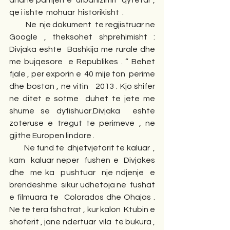
dhane pamjen e  urbanizimit  qytetar , 
qe i ishte  mohuar  historikisht  .   
          Ne  nje dokument  te regjistruar ne  
Google , theksohet shprehimisht : 
Divjaka eshte  Bashkija me rurale dhe 
me bujqesore  e Republikes . “ Behet 
fjale , per exporin e  40 mije ton  perime 
dhe bostan , ne vitin   2013 . Kjo shifer  
ne ditet e sotme  duhet te jete me 
shume se dyfishuar.Divjaka  eshte 
zoteruse e tregut te perimeve , ne 
gjithe Europen lindore . 
         Ne fund te  dhjetvjetorit te kaluar  , 
kam  kaluar neper  fushen e  Divjakes 
dhe  me ka  pushtuar  nje ndjenje  e 
brendeshme  sikur udhetoja ne  fushat 
e filmuara te  Colorados dhe Ohajos . 
Ne te tera fshatrat , kur kalon  Ktubin e 
shoferit , jane ndertuar  vila  te bukura , 