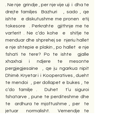
. Ne nje  grindje , per nje vije uji  i  dha te 
drejte familjes  Bazhuri   , sado , qe 
ishte   e diskutushme me pronen  etij 
tokesore  . Perkrahte  gjithnje me te 
varferit . Ne c’do kohe  e  shifje te 
menduar dhe shprehej se  njeriu hallet 
e nje shtepie e plakin , po hallet  e nje 
fshati te tere? Po te ishte  gjalle   
xhaxhai i ndjere te mesonte 
pergjegjesaine  , qe ju ngarkua nipit  
Dhimê. Kryetar i  i  Kooperatives , dueht 
te mendoi  , per dollapet e bukes , te 
c’do familje .  Duhet  t’u siguroi   
fshatarve , pune te perditeshme dhe 
te  ardhura te mjaftushme , per  te 
jetuar  normalisht.  Vemendje te 
vecante  kerkonin ndertimet , 
kopshtet shkollat , deri  dhe mencat . 