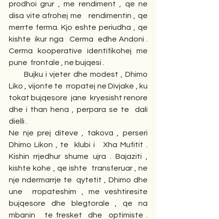
prodhoi grur , me rendiment , qe ne 
disa vite afrohej me   rendimentin , qe 
merrte ferma. Kjo eshte periudha , qe   
kishte  ikur nga   Cerma  edhe Andoni . 
Cerma kooperative identifikohej me 
pune  frontale , ne bujqesi . 
      Bujku i vjeter dhe modest , Dhimo 
Liko , vijonte te  rropatej ne Divjake , ku 
tokat bujqesore  jane  kryesisht renore  
dhe i than hena , perpara se te  dali 
dielli .
Ne nje prej diteve , takova , perseri  
Dhimo Likon , te  klubi i   Xha Mufitit . 
Kishin rrjedhur shume ujra . Bajaziti , 
kishte kohe , qe ishte  transferuar , ne 
nje ndermarrje te  qytetit , Dhimo dhe 
une  rropateshim , me veshtiresite 
bujqesore dhe blegtorale , qe na 
mbanin   te fresket  dhe  optimiste . 