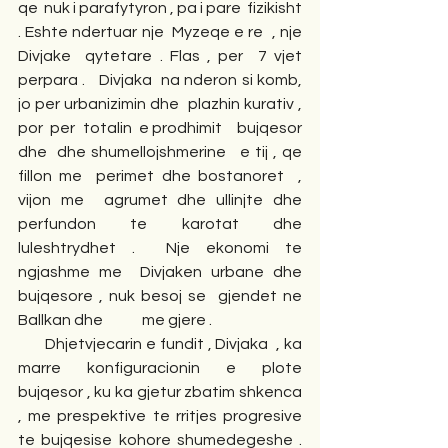
qe  nuk i parafytyron , pa i pare  fizikisht 
. Eshte ndertuar nje  Myzeqe e re  , nje 
Divjake  qytetare . Flas , per  7 vjet 
perpara .   Divjaka  na nderon si komb, 
jo per urbanizimin dhe  plazhin kurativ , 
por  per  totalin  e prodhimit    bujqesor 
dhe  dhe shumellojshmerine   e tij , qe 
fillon me  perimet dhe bostanoret  , 
vijon me  agrumet dhe ullinjte dhe 
perfundon te karotat dhe 
luleshtrydhet .  Nje ekonomi te 
ngjashme me  Divjaken urbane dhe  
bujqesore , nuk besoj se  gjendet ne 
Ballkan dhe             me gjere .
       Dhjetvjecarin e fundit , Divjaka  , ka 
marre konfiguracionin e plote   
bujqesor , ku ka gjetur zbatim shkenca 
, me prespektive te rritjes progresive 
te bujqesise kohore shumedegeshe . 