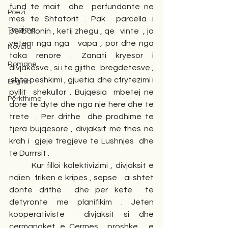
fund te mait  dhe  perfundonte ne  
Poezi
mes te Shtatorit . Pak  parcella i   
Tregime
perballonin , ketij zhegu , qe   vinte  , jo 
vetem nga nga   vapa , por dhe nga 
Novela
toka renore . Zanati kryesor i 
Romane
divjakesve , si i te gjithe   bregdetesve , 
ishte peshkimi , gjuetia  dhe cfrytezimi i 
English
pyllit  shekullor . Bujqesia  mbetej ne 
Përkthime
dore te dyte dhe nga nje here dhe te 
trete  . Per drithe  dhe prodhime te 
tjera bujqesore , divjaksit me thes ne 
krah i  gjeje tregjeve te Lushnjes  dhe 
te Durrrsit . 
        Kur filloi kolektivizimi , divjaksit e 
ndien  friken e kripes , sepse   ai shtet 
donte drithe  dhe per kete  te 
detyronte me planifikim . Jeten 
kooperativiste  divjaksit si dhe  
cermanaket e Cermes  proshke , e 