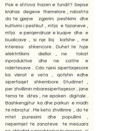
Pse e shtova frazen e fundit? Sepse   
krahas  degeve  themelore , ndoshta 
do te gjejne   zgjerim  peshkimi  dhe 
kultivimi i peshkut , rritja  e fazaneve , 
rritja   e perqendruar e kuajve  dhe  e 
bualicave , si nje lloj  kafshe , me 
interesa   shkencore . Duhet te  hyje  
elektrifikimi  diellor , ne  tokat 
inproduktive dhe ne catite e 
ndertesave . Cdo njesi siperfaqesore 
ka vlerat e veta , qofshin edhe 
siperfaqet   shkembore . Studimet  , 
per zhvillimin mbaresiperfaqesor , jane  
tema te  dites , ne epoken  digitale .   
Bashkengjitur  ka dhe parkun  e madh 
te mbrojtur . Me keto zhvillimre  , do te 
rritet punesimi dhe popullimi , 
nepermjet te zanateve  te mesuara 