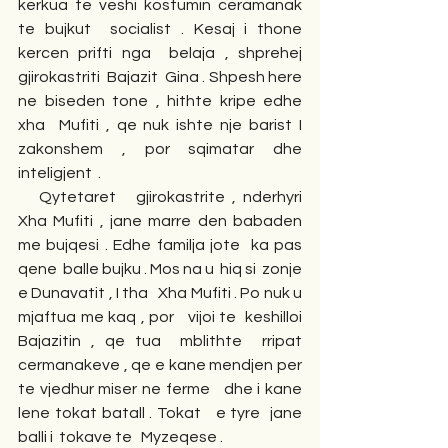
kerkua te veshi kostumin ceramanak  
te bujkut  socialist . Kesaj i thone 
kercen prifti nga  belaja , shprehej  
gjirokastriti  Bajazit  Gina . Shpesh here 
ne biseden tone , hithte kripe edhe  
xha  Mufiti , qe nuk ishte nje barist I 
zakonshem , por sqimatar dhe 
inteligjent  .
   Qytetaret   gjirokastrite , nderhyri  
Xha Mufiti , jane marre den babaden 
me bujqesi . Edhe familja jote  ka pas 
qene  balle bujku . Mos na u  hiq si  zonje  
e Dunavatit , I tha   Xha Mufiti . Po nuk u 
mjaftua me kaq , por   vijoi te  keshilloi   
Bajazitin , qe tua  mblithte  rripat 
cermanakeve , qe e kane mendjen per 
te vjedhur miser ne ferme   dhe i kane 
lene tokat batall . Tokat   e tyre  jane 
balli i  tokave te   Myzeqese . 