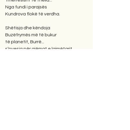
Tmerrësisht të thella...
Nga fundi i parajsës
Kundrova flokë të verdha.
Shëtisja dhe këndoja
Buzëfrymës më të bukur
të planetit, Burrë...
s’pyesja për gjëmat e lajmëtarit
se po tradhtoja bashkëshortin...
I derdha të gjitha qelizat fisnike
Në një arë të artë prej bimësh,
Që shkëlqenin si perëndi fantazmash
E qëndisën emblemën e bardhë
Në dëshirën time.
Poezi