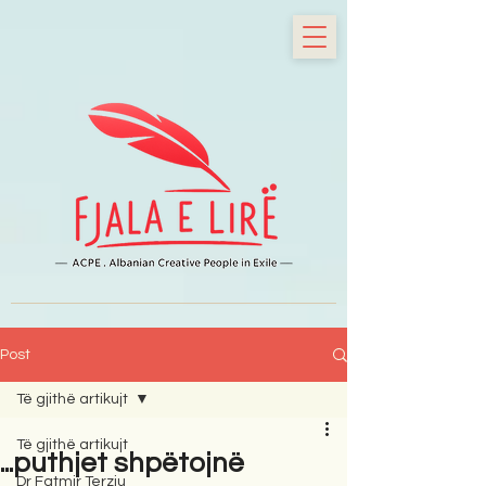
Post
Të gjithë artikujt
Të gjithë artikujt
...puthjet shpëtojnë
Dr Fatmir Terziu