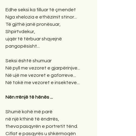
Edhe seksi ka filluar të çmendet
Nga xhelozia e ethëzimit stinor...
Të gjithë janë pronësuar,
Shpirtvdekur,
ujqër të tërbuar shqyejnë 
pangopësisht...
Seksi është shumuar
Në pyll me vezoret e gjarpërinjve...
Në ujë me vezoret e gaforreve...
Në tokë me vezoret e insekteve...
Nën rrënjë të hënës ...
Shumë kohë më parë
në një kthinë të ëndrrës,
theva pasqyrën e portretit tënd.
Ciflat e pasqyrës u shkërmoqën