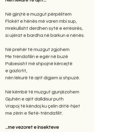
Nën lëkurë të ajrit...
Në gjinjtë e muzgut përpëlitem
Flokët e hënës më varen mbi sup,
mrekullisht derdhen sytë e errësirës,
si ujërat e bardha në barkun e nënës.
Në prehër të muzgut zgjohem
Me trëndafilin e egër në buzë
Pabesisht më shpojnë kërcejtë
e gazlotit,
nën lëkurë të ajrit digjem si shpuzë.
Në këmbë të muzgut gjunjëzohem
Gjuhën e ajrit dalldisur puth
Vrapoj të këndoj ku çelin dritë-hijet
me zërin e fletë-trëndafilit.
...me vezoret e insekteve