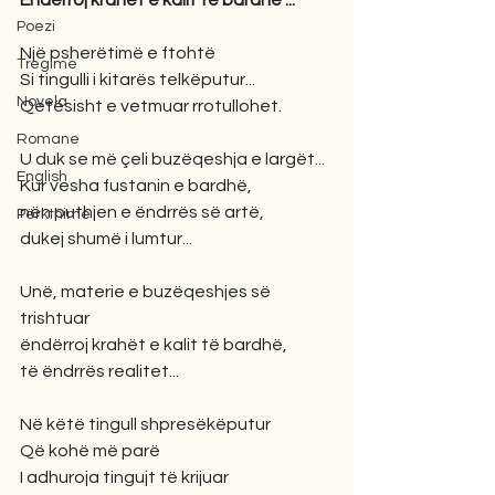
Ëndërroj krahët e kalit të bardhë ...
Poezi
Një psherëtimë e ftohtë
Tregime
Si tingulli i kitarës telkëputur...
Novela
Qetësisht e vetmuar rrotullohet.
Romane
U duk se më çeli buzëqeshja e largët...
English
Kur vesha fustanin e bardhë,
nën puthjen e ëndrrës së artë,
Përkthime
dukej shumë i lumtur...
Unë, materie e buzëqeshjes së 
trishtuar
ëndërroj krahët e kalit të bardhë,
të ëndrrës realitet...
Në këtë tingull shpresëkëputur
Që kohë më parë
I adhuroja tingujt të krijuar