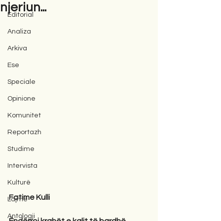
njeriun...
Editorial
Analiza
Arkiva
Ese
Speciale
Opinione
Komunitet
Reportazh
Studime
Intervista
Kulturë
Fatime Kulli
Lajme
Antologji