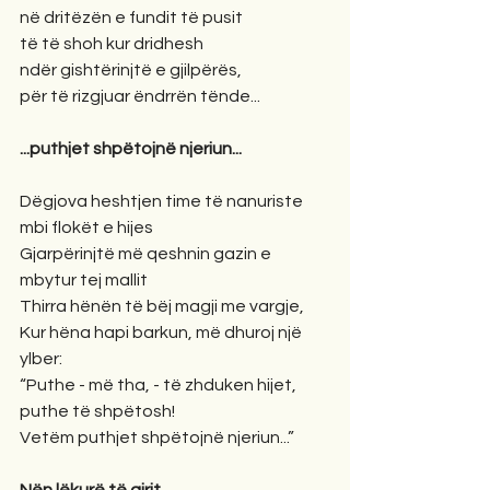
në dritëzën e fundit të pusit
të të shoh kur dridhesh
ndër gishtërinjtë e gjilpërës,
për të rizgjuar ëndrrën tënde...
...puthjet shpëtojnë njeriun...
Dëgjova heshtjen time të nanuriste 
mbi flokët e hijes
Gjarpërinjtë më qeshnin gazin e 
mbytur tej mallit
Thirra hënën të bëj magji me vargje,
Kur hëna hapi barkun, më dhuroj një 
ylber:
“Puthe - më tha, - të zhduken hijet, 
puthe të shpëtosh!
Vetëm puthjet shpëtojnë njeriun...”