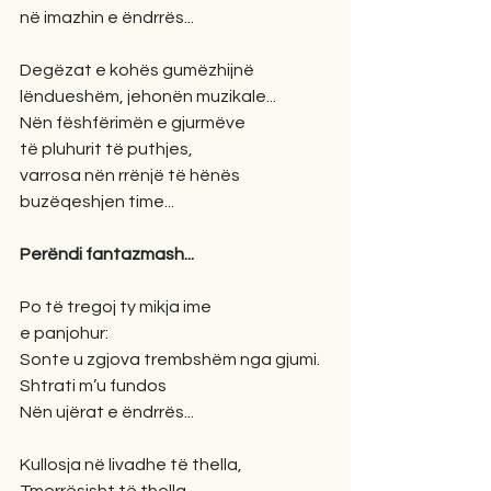
në imazhin e ëndrrës...
Degëzat e kohës gumëzhijnë
lëndueshëm, jehonën muzikale...
Nën fëshfërimën e gjurmëve
të pluhurit të puthjes,
varrosa nën rrënjë të hënës
buzëqeshjen time...
Perëndi fantazmash...
Po të tregoj ty mikja ime
e panjohur:
Sonte u zgjova trembshëm nga gjumi.
Shtrati m’u fundos
Nën ujërat e ëndrrës...
Kullosja në livadhe të thella,