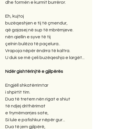
dhe formën e kurmit burrëror.
Eh, kujtoj
buzëqeshjen e tij të çmendur,
që gajasej në sup të mbrëmjeve.
nën qiellin e syve të tij
çelnin bulëza të paçelura..
Vrapoja nëpër ëndrra të kaltra.
U duk se më çeli buzëqeshja e largët...
Ndër gishtërinjtë e gjilpërës
Engjëll shkatërrimtar
i shpirtit tim.
Dua të tretem nën rigat e shiut
të ndjej drithërimat
e frymëmarrjes sate,
Si lule e pafishkur nëpër gur...
Dua të jem gjilpërë,