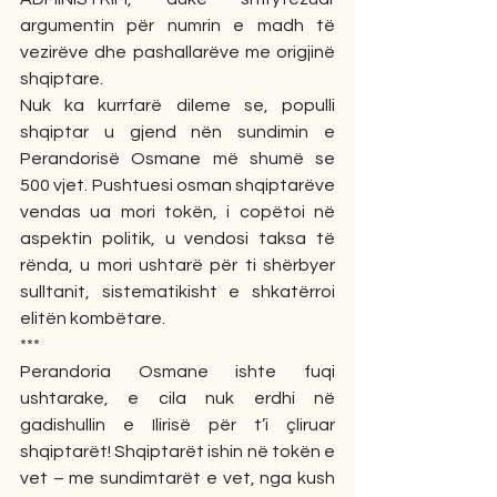
argumentin për numrin e madh të 
vezirëve dhe pashallarëve me origjinë 
shqiptare.
Nuk ka kurrfarë dileme se, populli 
shqiptar u gjend nën sundimin e 
Perandorisë Osmane më shumë se 
500 vjet. Pushtuesi osman shqiptarëve 
vendas ua mori tokën, i copëtoi në 
aspektin politik, u vendosi taksa të 
rënda, u mori ushtarë për ti shërbyer 
sulltanit, sistematikisht e shkatërroi 
elitën kombëtare.
***
Perandoria Osmane ishte fuqi 
ushtarake, e cila nuk erdhi në 
gadishullin e Ilirisë për t’i çliruar 
shqiptarët! Shqiptarët ishin në tokën e 
vet – me sundimtarët e vet, nga kush 