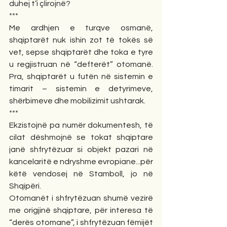
duhej t’i çlirojnë?
***
Me ardhjen e turqve osmanë, 
shqiptarët nuk ishin zot të tokës së 
vet, sepse shqiptarët dhe toka e tyre 
u regjistruan në “defterët” otomanë. 
Pra, shqiptarët u futën në sistemin e 
timarit – sistemin e detyrimeve, 
shërbimeve dhe mobilizimit ushtarak.
***
Ekzistojnë pa numër dokumentesh, të 
cilat dëshmojnë se tokat shqiptare 
janë shfrytëzuar si objekt pazari në 
kancelaritë e ndryshme evropiane...për 
këtë vendosej në Stamboll, jo në 
Shqipëri.
Otomanët i shfrytëzuan shumë vezirë 
me origjinë shqiptare, për interesa të 
“derës otomane”, i shfrytëzuan fëmijët 