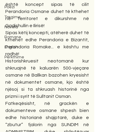
është koncept sipas të cilit 
Poezi
Perandoria Osmane duhet të kthehet 
Tregime
në territoret e dikurshme në 
Gadishullin e Ilirisë!
Novela
Sipas këtij koncepti, atëherë duhet të 
Romane
kthehet edhe Perandoria e Bizantit, 
Perandoria Romake... e kështu me 
English
radhë!
Përkthime
Historishkruesit neotomanë kur 
shkruajnë të kaluarën 500-vjeçare 
osmane në Ballkan bazohen kryesisht 
në dokumentet osmane, kjo është 
njësoj si ta shkruash historinë nga 
prizmi i syrit të Sulltanit Osman.
Fatkeqësisht, në grackën e 
dokumenteve osmane shpesh bien 
edhe historianë shqiptarë, duke e 
“zbutur” fjalorin nga SUNDIM në 
ADMINISTRIM, duke shfrytëzuar 