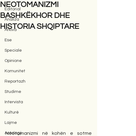
NEOTOMANIZMI
Editorial
BASHKËKHOR DHE
Analiza
HISTORIA SHQIPTARE
Arkiva
Ese
Speciale
Opinione
Komunitet
Reportazh
Studime
Intervista
Kulturë
Lajme
Antologji
Neotomanizmi në kohën e sotme 