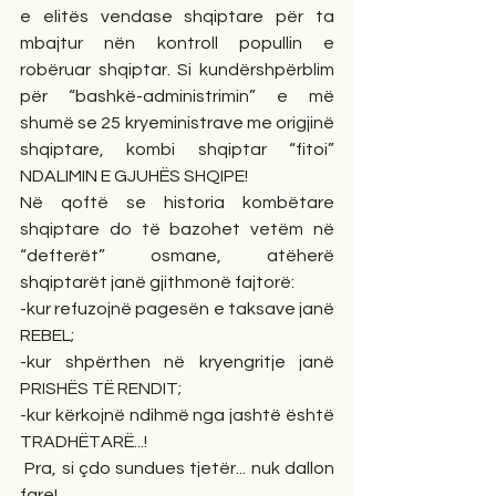
e elitës vendase shqiptare për ta 
mbajtur nën kontroll popullin e 
robëruar shqiptar. Si kundërshpërblim 
për “bashkë-administrimin” e më 
shumë se 25 kryeministrave me origjinë 
shqiptare, kombi shqiptar “fitoi” 
NDALIMIN E GJUHËS SHQIPE!
Në qoftë se historia kombëtare 
shqiptare do të bazohet vetëm në 
“defterët” osmane, atëherë 
shqiptarët janë gjithmonë fajtorë:
-kur refuzojnë pagesën e taksave janë 
REBEL;
-kur shpërthen në kryengritje janë 
PRISHËS TË RENDIT;
-kur kërkojnë ndihmë nga jashtë është 
TRADHËTARË...!
 Pra, si çdo sundues tjetër... nuk dallon 
fare!