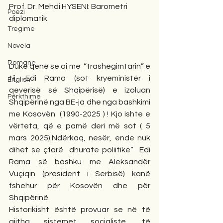
Prof. Dr. Mehdi HYSENI: Barometri 
Poezi
diplomatik
Tregime
Novela
Romane
Duke qenë se ai me  “trashëgimtarin” e 
tij, Edi Rama (sot kryeministër i 
English
qeverisë së Shqipërisë) e izoluan 
Përkthime
Shqipërinë nga BE-ja dhe nga bashkimi 
me Kosovën  (1990-2025 ) ! Kjo ishte e 
vërteta, që e pamë deri më sot ( 5 
mars 2025).Ndërkaq, nesër, ende nuk 
dihet se çfarë  dhurate poliitike”  Edi 
Rama së bashku me Aleksandër 
Vuçiqin (president i Serbisë) kanë 
fshehur për Kosovën dhe për 
Shqipërinë.
Historikisht është provuar se në të 
gjitha sistemet socialiste, të 