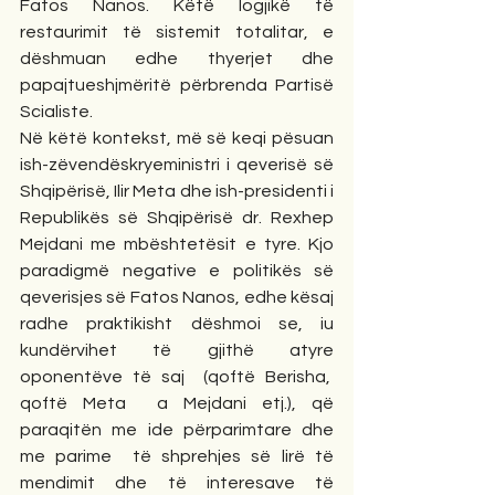
Fatos Nanos. Këtë logjikë të 
restaurimit të sistemit totalitar, e 
dëshmuan edhe thyerjet dhe 
papajtueshjmëritë përbrenda Partisë 
Scialiste.
Në këtë kontekst, më së keqi pësuan 
ish-zëvendëskryeministri i qeverisë së 
Shqipërisë, Ilir Meta dhe ish-presidenti i 
Republikës së Shqipërisë dr. Rexhep 
Mejdani me mbështetësit e tyre. Kjo 
paradigmë negative e politikës së 
qeverisjes së Fatos Nanos, edhe kësaj 
radhe praktikisht dëshmoi se, iu 
kundërvihet të gjithë atyre 
oponentëve të saj  (qoftë Berisha,  
qoftë Meta  a Mejdani etj.), që 
paraqitën me ide përparimtare dhe 
me parime  të shprehjes së lirë të 
mendimit dhe të interesave të 