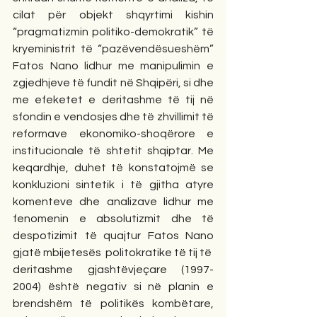
cilat për objekt shqyrtimi kishin 
“pragmatizmin politiko-demokratik” të 
kryeministrit të “pazëvendësueshëm” 
Fatos Nano lidhur me manipulimin e 
zgjedhjeve të fundit në Shqipëri, si dhe 
me efeketet e deritashme të tij në 
sfondin e vendosjes dhe të zhvillimit të 
reformave ekonomiko-shoqërore e 
institucionale të shtetit shqiptar. Me 
keqardhje, duhet të konstatojmë se 
konkluzioni sintetik i të gjitha atyre 
komenteve dhe analizave lidhur me 
fenomenin e absolutizmit dhe të 
despotizimit të quajtur Fatos Nano 
gjatë mbijetesës  politokratike të tij të  
deritashme gjashtëvjeçare (1997-
2004) është negativ si në planin e 
brendshëm të politikës kombëtare, 