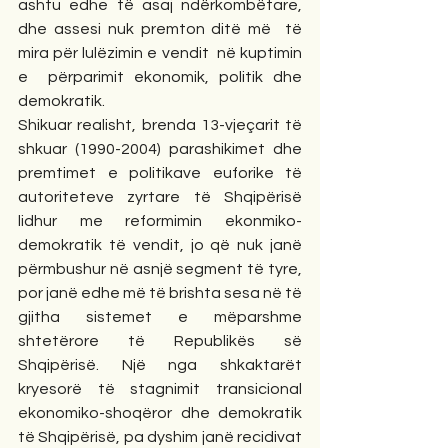
ashtu edhe të asaj ndërkombëtare, 
dhe assesi nuk premton ditë më  të 
mira për lulëzimin e vendit  në kuptimin 
e  përparimit ekonomik, politik dhe 
demokratik.
Shikuar realisht, brenda 13-vjeçarit të 
shkuar (1990-2004) parashikimet dhe 
premtimet e politikave euforike të 
autoriteteve zyrtare të Shqipërisë 
lidhur me reformimin ekonmiko-
demokratik të vendit, jo që nuk janë 
përmbushur në asnjë segment të tyre, 
por janë edhe më të brishta sesa në të 
gjitha sistemet e mëparshme 
shtetërore të Republikës së 
Shqipërisë. Një nga shkaktarët 
kryesorë të stagnimit transicional 
ekonomiko-shoqëror dhe demokratik 
të Shqipërisë, pa dyshim janë recidivat 