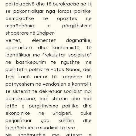
politokracisë dhe të burokracisë së tij 
të pakontrolluar nga forcat politike  
demokratike të opozitës në 
marrëdhëniet e përgjithshme 
shoqërore në Shqipëri.
Vërtet, elementet dogmatikë, 
oportunistë dhe konformistë, të 
identifikuar me “rekuizitat socialiste” 
në bashkëpunim të ngushtë me 
pushtetin politik të Fatos Nanos, deri 
tani kanë arritur të tregohen të 
pathyeshëm në vendosjen e kontrollit 
të sistemit të dekretuar socilaist mbi 
demokracinë, mbi shtetin dhe mbi 
jetën e përgjithshme politike dhe 
ekonomike në Shqipëri, duke 
përjashtuar çdo kufizim dhe 
kundërshtim të sundimit të tyre.
Në shpërputhje me kriteret e 