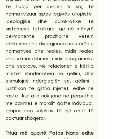
të huaja për qenien e saj, të 
normativizuar sipas logjikës utopiste-
ideologjike dhe burokratike të 
sistemeve totalitare, që në mënyrë 
permanente prodhojnë vetëm 
dështime dhe divergjenca në sferën e 
normatives dhe reales, midis reales 
dhe së mundshmes, midis  programeve 
dhe veprave. Në relacionet e këtilla 
mjetet shndërrohen në qëllim, dhe 
stimulojnë ndërgjegjën se, qëllimi i 
justifikon të gjitha mjetet, edhe në 
rastet kur ato nuk janë në përputhje 
me parimet e moralit qoftë indvidual, 
grupor apo kolektiv të një rendi të 
caktuar shoqëror.
“Mua më quajnë Fatos Nano edhe 