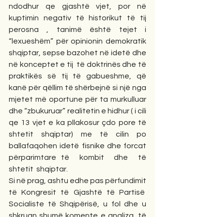
ndodhur qe gjashtë vjet, por në 
kuptimin negativ të historikut të tij 
perosna , tanimë është tejet i 
“lexueshëm” për opinionin demokratik 
shqiptar, sepse bazohet në idetë dhe 
në konceptet e tij  të doktrinës dhe të 
praktikës së tij të gabueshme, që 
kanë për qëllim të shërbejnë si një nga 
mjetet më oportune për ta murkulluar 
dhe “zbukuruar” realitetin e hidhur ( i cili 
qe 13 vjet e ka pllakosur çdo pore të 
shtetit shqiptar) me të cilin po 
ballafaqohen idetë fisnike dhe forcat 
përparimtare të  kombit  dhe  të 
shtetit  shqiptar.
Si në prag, ashtu edhe pas përfundimit 
të Kongresit të Gjashtë të Partisë  
Socialiste të Shqipërisë, u fol dhe u 
shkruan shumë komente e analiza, të 