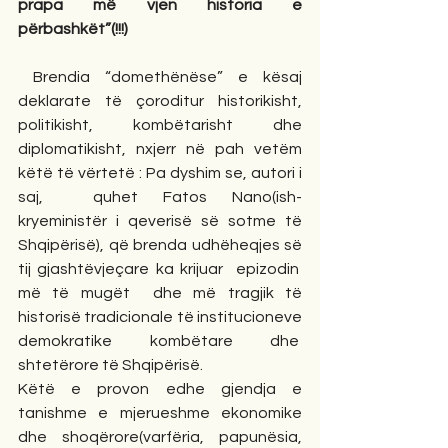
prapa më vjen historia e 
përbashkët”(!!!)
 Brendia “domethënëse” e kësaj 
deklarate të çoroditur historikisht, 
politikisht, kombëtarisht dhe 
diplomatikisht, nxjerr në pah vetëm 
këtë të vërtetë : Pa dyshim se, autori i 
saj,  quhet Fatos Nano(ish-
kryeministër i qeverisë së sotme të 
Shqipërisë), që brenda udhëheqjes së 
tij gjashtëvjeçare ka krijuar  epizodin  
më të mugët  dhe më tragjik të 
historisë tradicionale të institucioneve 
demokratike kombëtare dhe  
shtetërore të Shqipërisë.
Këtë e provon edhe gjendja e 
tanishme e mjerueshme ekonomike 
dhe shoqërore(varfëria, papunësia, 