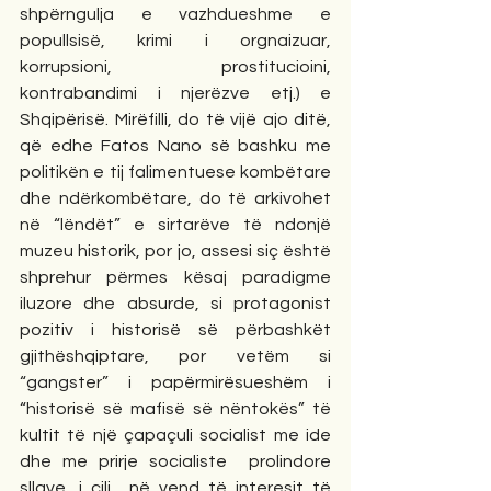
shpërngulja e vazhdueshme e 
popullsisë, krimi i orgnaizuar, 
korrupsioni, prostitucioini, 
kontrabandimi i njerëzve etj.) e 
Shqipërisë. Mirëfilli, do të vijë ajo ditë, 
që edhe Fatos Nano së bashku me 
politikën e tij falimentuese kombëtare 
dhe ndërkombëtare, do të arkivohet 
në “lëndët” e sirtarëve të ndonjë 
muzeu historik, por jo, assesi siç është 
shprehur përmes kësaj paradigme 
iluzore dhe absurde, si protagonist 
pozitiv i historisë së përbashkët 
gjithëshqiptare, por vetëm si 
“gangster” i papërmirësueshëm i 
“historisë së mafisë së nëntokës” të 
kultit të një çapaçuli socialist me ide 
dhe me prirje socialiste  prolindore 
sllave, i cili  në vend të interesit të 