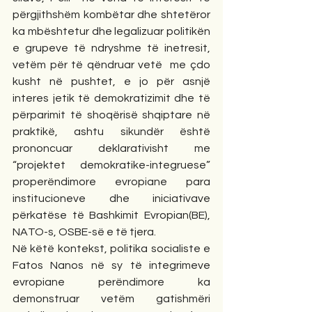
përgjithshëm kombëtar dhe shtetëror 
ka mbështetur dhe legalizuar politikën 
e grupeve të ndryshme të inetresit, 
vetëm për të qëndruar vetë  me çdo 
kusht në pushtet, e jo për asnjë 
interes jetik të demokratizimit dhe të 
përparimit të shoqërisë shqiptare në 
praktikë, ashtu sikundër është 
prononcuar deklarativisht me 
“projektet demokratike-integruese” 
properëndimore evropiane para 
institucioneve dhe iniciativave 
përkatëse të Bashkimit Evropian(BE), 
NATO-s, OSBE-së e të tjera.
Në këtë kontekst, politika socialiste e 
Fatos Nanos në sy të integrimeve 
evropiane perëndimore ka 
demonstruar vetëm gatishmëri 