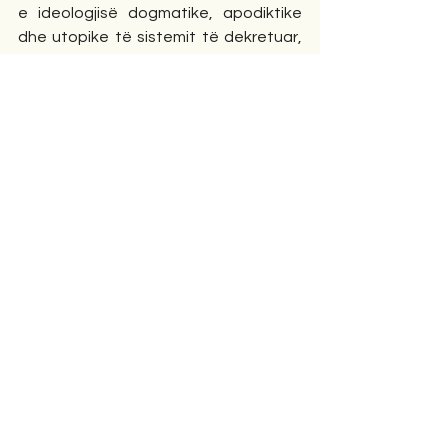
e ideologjisë dogmatike, apodiktike 
dhe utopike të sistemit të dekretuar, 
të ashtuquajtur socialist të 
kryeministrit Fatos Nano me 
garniturën e tij të ngushtë politike, që 
tërë luftën e deritashme politike dhe 
propagandistike e ka bërë jo për 
zhvillimin dhe prosperitetin e interesit 
të përgjithshëm kombëtar dhe 
shtetëror të vendit, por për pushtet 
dhe sundim të dhunshëm personal 
burokratik. Këtë, në një mënyrë, e 
dëshmon edhe kjo sintagmë e 
politikës së tij diletante:” MUA MË 
QUAJNË FATOS NANO EDHE PRAPA 
MEJE MË VJEN HISTORIA E 
PËRBASHKËT”?!
Duhet të ritheksojmë se, mesazhi i 
kësaj deklarate të pakontrolluar 