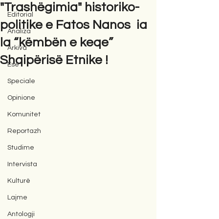
"Trashëgimia" historiko-
Editorial
politike e Fatos Nanos ia
Analiza
la “këmbën e keqe”
Arkiva
Shqipërisë Etnike !
Ese
Speciale
Opinione
Komunitet
Reportazh
Studime
Intervista
Kulturë
Lajme
Antologji