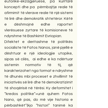
euforike-ekzagjeruese, pa kurrfarë 
koncepti dhe pa  përmbajtje reale të 
afirmimit të vlerave reale të një sistemi 
të lirë dhe demokratik shtetëror. Këtë 
e dëshmojnë edhe raportet 
vlerësuese zyrtare të komisioneve të 
ndyrshme të Bashkimit Evriopian.
Difektet e deritashme të politikës 
socialiste të Fatos Nanos, janë pjellë e 
dështuar e një ideologjie utopike, 
sipas së cilës,  ai edhe e ka ndërtuar 
sistemin normativ të tij, që 
karakterizohet nga format e ndryshme 
të dhunës mbi proceset e zhvillimit të 
iniciativës së lirë dhe të demokratizimit 
të shoqërisë në tërësi. Ky deformitet i 
“kredos politike”=unë quhem Fatos 
Nano, që pas, do më vije historia e 
përbashkët”(kjo “histori” tanimë ka 