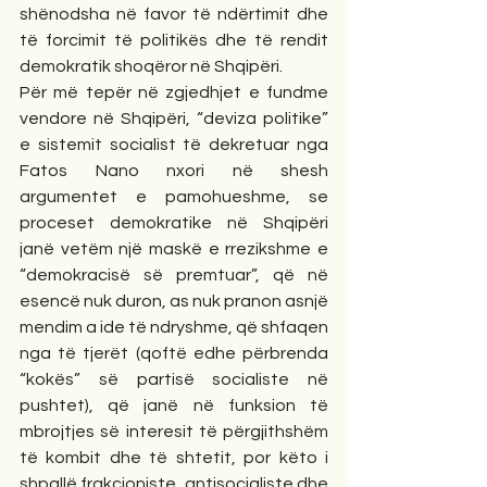
shënodsha në favor të ndërtimit dhe 
të forcimit të politikës dhe të rendit 
demokratik shoqëror në Shqipëri.
Për më tepër në zgjedhjet e fundme 
vendore në Shqipëri, “deviza politike” 
e sistemit socialist të dekretuar nga 
Fatos Nano nxori në shesh 
argumentet e pamohueshme, se 
proceset demokratike në Shqipëri 
janë vetëm një maskë e rrezikshme e 
“demokracisë së premtuar”, që në 
esencë nuk duron, as nuk pranon asnjë 
mendim a ide të ndryshme, që shfaqen 
nga të tjerët (qoftë edhe përbrenda 
“kokës” së partisë socialiste në 
pushtet), që janë në funksion të 
mbrojtjes së interesit të përgjithshëm 
të kombit dhe të shtetit, por këto i 
shpallë frakcioniste, antisocialiste dhe 