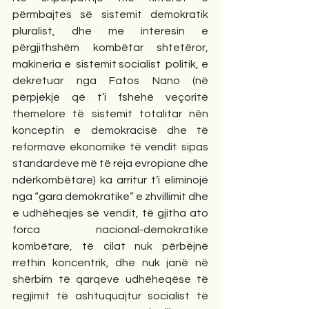
përmbajtes së sistemit demokratik 
pluralist, dhe me interesin e 
përgjithshëm kombëtar shtetëror, 
makineria e  sistemit socialist  politik, e 
dekretuar nga Fatos Nano (në 
përpjekje që t’i fshehë veçoritë 
themelore të sistemit totalitar nën 
konceptin e demokracisë dhe të 
reformave ekonomike të vendit sipas 
standardeve më të reja evropiane dhe 
ndërkombëtare) ka arritur t’i eliminojë 
nga “gara demokratike” e zhvillimit dhe 
e udhëheqjes së vendit, të gjitha ato 
forca nacional-demokratike 
kombëtare, të cilat nuk përbëjnë 
rrethin koncentrik, dhe nuk janë në 
shërbim të qarqeve udhëheqëse të 
regjimit të ashtuquajtur socialist të 