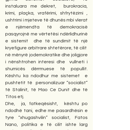
instaluara me dekret,  burokracia, 
krimi, plaçka, vrafërimi, shfrytëzimi , 
ushtrimi i mjeteve të dhunës mbi vlerat 
e njëmendta të demokracisë 
pasqyrojnë me vërtetësi ndërlidhurinë 
e sistemit  dhe të sundimit të një 
kryefigure arbitrare shtetërore, të cilit  
në mënyrë jodemokratike dhe joligjore 
i nënshtrohen interesi dhe  vullneti i 
shumicës dërrmuese të popullit. 
Kështu ka ndodhur me sistemet  e 
pushtetit të  personalizuar “socialist” 
të Stalinit, të Mao Ce Dunit dhe të 
Titos etj.
Dhe,  ja, fatkeqësisht,  kështu po 
ndodhë tani, edhe me pasardhësin e 
tyre “xhugashvilin” socialist, Fatos 
Nano, politika e të cilit ishte larg 