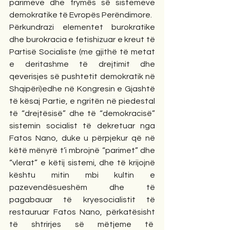
parimeve dhe frymës së sistemeve 
demokratike të Evropës Perëndimore.
Përkundrazi elementet burokratike 
dhe burokracia e fetishizuar e kreut të 
Partisë Socialiste (me gjithë të metat 
e deritashme të drejtimit dhe 
qeverisjes së pushtetit demokratik në 
Shqipëri)edhe në Kongresin e Gjashtë 
të kësaj Partie, e ngritën në piedestal 
të “drejtësisë” dhe të “demokracisë” 
sistemin socialist të dekretuar nga 
Fatos Nano, duke u përpjekur që në 
këtë mënyrë t’i mbrojnë “parimet” dhe 
“vlerat” e këtij sistemi, dhe të krijojnë 
kështu mitin mbi kultin e 
pazevendësueshëm dhe të 
pagabauar të kryesocialistit të 
restauruar Fatos Nano, përkatësisht 
të shtrirjes së mëtjeme të  