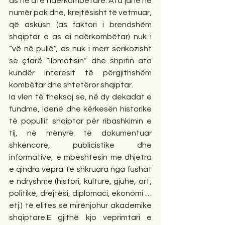
as në atë ndërkombëtare. Ata janë në 
numër pak dhe, krejtësisht të vetmuar, 
që askush (as faktori i brendshëm 
shqiptar e as ai ndërkombëtar) nuk i 
“vë në pullë”, as nuk i merr serikozisht 
se çfarë “llomotisin” dhe shpifin ata 
kundër interesit të përgjithshëm 
kombëtar dhe shtetëror shqiptar.
Ia vlen të theksoj se, në dy dekadat e 
fundme, idenë dhe kërkesën historike 
të popullit shqiptar për ribashkimin e 
tij, në mënyrë të dokumentuar 
shkencore, publicistike dhe 
informative, e mbështesin me dhjetra 
e qindra vepra të shkruara nga fushat 
e ndryshme (histori, kulturë, gjuhë, art, 
politikë, drejtësi, diplomaci, ekonomi …
etj.) të elites së mirënjohur akademike 
shqiptare.E gjithë kjo veprimtari e 