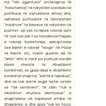
me “teh agjenturor” antishqiptar të 
“hokatarëve” të ndryshëm (vardisës së 
politikave të vajtueshme ditore dhe, 
njëherazi puthadorë të llahtarshëm 
“mëditorë” të liderëve të ndryshëm në 
pushtet, që për ta lëpirë ndonjë asht 
të tyre ose për t’ua mundësuar hapjen 
e ndonjë burketoreje, qebaptoreje 
ose lejimin e ndonjë “tezge” në Pazar 
të blertë…etj., marrin guximin që të 
“lehin” ditë e natë pa pushuar kundër 
idesë shenjtë të ribashkimit 
kombëtar), se gjoja ideja e ribashkimit 
kombëtar shqiptar, “është e tejkaluar”, 
dhe se nuk është asgjë tjetër vetëm 
se “një sentiment”, të cilën “nuk e 
mbështet shumica dërrmuese” e 
shqiptarëve në hapësirat etnike të 
Shqipërisë, si dhe gjoja “nuk ka froca, 