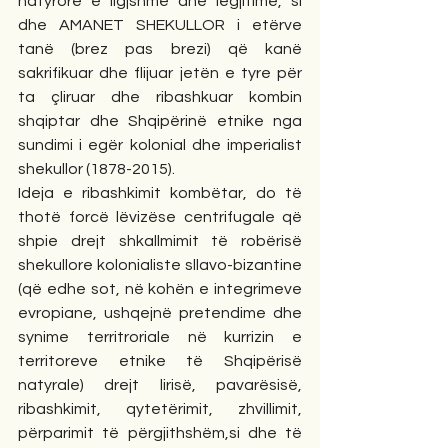
natyrore e ligjshme dhe legjitime, si 
dhe AMANET SHEKULLOR i etërve 
tanë (brez pas brezi) që kanë 
sakrifikuar dhe flijuar jetën e tyre për 
ta çliruar dhe ribashkuar kombin 
shqiptar dhe Shqipërinë etnike nga 
sundimi i egër kolonial dhe imperialist 
shekullor (1878-2015).
Ideja e ribashkimit kombëtar, do të 
thotë forcë lëvizëse centrifugale që 
shpie drejt shkallmimit të robërisë 
shekullore kolonialiste sllavo-bizantine 
(që edhe sot, në kohën e integrimeve 
evropiane, ushqejnë pretendime dhe 
synime territroriale në kurrizin e 
territoreve etnike të Shqipërisë 
natyrale) drejt lirisë, pavarësisë, 
ribashkimit, qytetërimit, zhvillimit, 
përparimit të përgjithshëm,si dhe të 