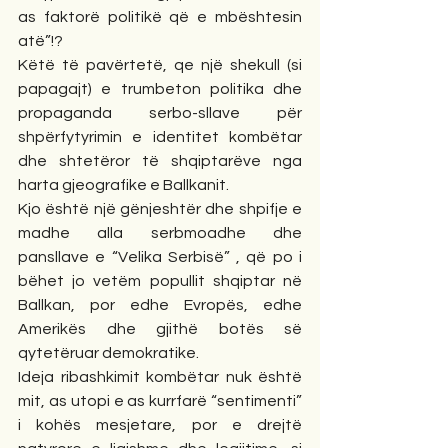
as faktorë politikë që e mbështesin 
atë”!?
Këtë të pavërtetë, qe një shekull (si 
papagajt) e trumbeton politika dhe 
propaganda serbo-sllave për 
shpërfytyrimin e identitet kombëtar 
dhe shtetëror të shqiptarëve nga 
harta gjeografike e Ballkanit.
Kjo është një gënjeshtër dhe shpifje e 
madhe alla serbmoadhe dhe 
pansllave e “Velika Serbisë” , që po i 
bëhet jo vetëm popullit shqiptar në 
Ballkan, por edhe Evropës, edhe 
Amerikës dhe gjithë botës së 
qytetëruar demokratike.
Ideja ribashkimit kombëtar nuk është 
mit, as utopi e as kurrfarë “sentimenti” 
i kohës mesjetare, por e drejtë 