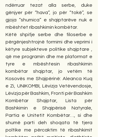
ndërruar tezat alla serbe, duke 
gënjyer për “hava”, jo për “tokë”, se 
gjoja “shumica” e shqiptarëve nuk e 
mbështet ribashkimin kombëtar.
Këtë shpifje serbe dhe filoserbe e 
përgënjeshtrojnë formimi dhe veprimi i 
këtyre subjekteve politike shqiptare , 
që me programin dhe me plaformat e 
tyre e mbështesin ribashkimin 
kombëtar shqiptar, jo vetëm të 
Kosovës me Shqipërinë: Aleanca Kuq 
e Zi, UNIKOMBI, Lëvizja Vetëvendosje, 
Lëvizja për Bashkim, Fronti për Bashkim 
Kombëtar Shqiptar, Lista për 
Bashkimin e Shqipërisë Natyrale, 
Partia e Unitetit Kombëtar…, si dhe 
shumë parti deh shoqata të tjera 
poltike me përcaktim të ribashkimit 