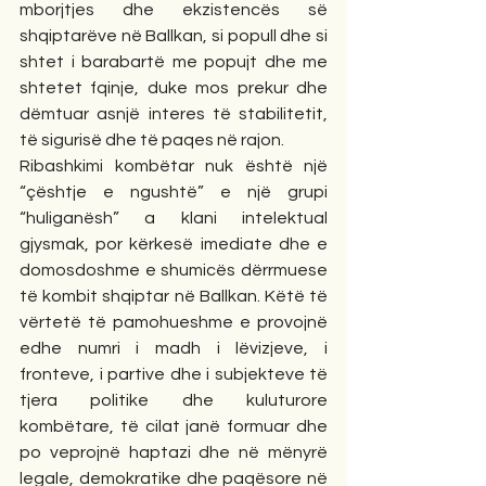
mborjtjes dhe ekzistencës së 
shqiptarëve në Ballkan, si popull dhe si 
shtet i barabartë me popujt dhe me 
shtetet fqinje, duke mos prekur dhe 
dëmtuar asnjë interes të stabilitetit, 
të sigurisë dhe të paqes në rajon.
Ribashkimi kombëtar nuk është një 
“çështje e ngushtë” e një grupi 
“huliganësh” a klani intelektual 
gjysmak, por kërkesë imediate dhe e 
domosdoshme e shumicës dërrmuese 
të kombit shqiptar në Ballkan. Këtë të 
vërtetë të pamohueshme e provojnë 
edhe numri i madh i lëvizjeve, i 
fronteve, i partive dhe i subjekteve të 
tjera politike dhe kuluturore 
kombëtare, të cilat janë formuar dhe 
po veprojnë haptazi dhe në mënyrë 
legale, demokratike dhe paqësore në 