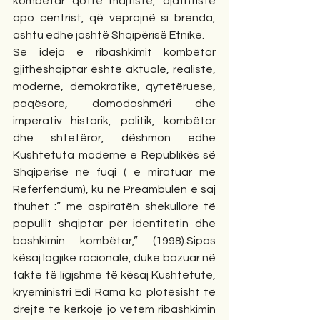
kombëtar qoftë majtiste, djathtiste 
apo centrist, që veprojnë si brenda, 
ashtu edhe jashtë Shqipërisë Etnike.
Se ideja e ribashkimit kombëtar 
gjithëshqiptar është aktuale, realiste, 
moderne, demokratike, qytetëruese, 
paqësore, domodoshmëri dhe 
imperativ historik, politik, kombëtar 
dhe shtetëror, dëshmon edhe 
Kushtetuta moderne e Republikës së 
Shqipërisë në fuqi ( e miratuar me 
Referfendum), ku në Preambulën e saj 
thuhet :” me aspiratën shekullore të 
popullit shqiptar për identitetin dhe 
bashkimin kombëtar,” (1998).Sipas 
kësaj logjike racionale, duke bazuar në 
fakte të ligjshme të kësaj Kushtetute, 
kryeministri Edi Rama ka plotësisht të 
drejtë të kërkojë jo vetëm ribashkimin 