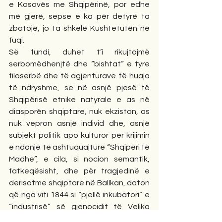
e Kosovës me Shqipërinë, por edhe 
më gjerë, sepse e ka për detyrë ta 
zbatojë, jo ta shkelë Kushtetutën në 
fuqi.
Së fundi, duhet t’i rikujtojmë 
serbomëdhenjtë dhe “bishtat” e tyre 
filoserbë dhe të agjenturave të huaja 
të ndryshme, se në asnjë pjesë të 
Shqipërisë etnike natyrale e as në 
diasporën shqiptare, nuk ekziston, as 
nuk vepron asnjë individ dhe, asnjë 
subjekt politik apo kulturor për krijimin 
e ndonjë të ashtuquajture “Shqipëri të 
Madhe”, e cila, si nocion semantik, 
fatkeqësisht, dhe për tragjedinë e 
derisotme shqiptare në Ballkan, daton 
që nga viti 1844 si “pjellë inkubatori” e 
“industrisë” së gjenocidit të Velika 
Serbisë së Ilia Garashaninit, e 