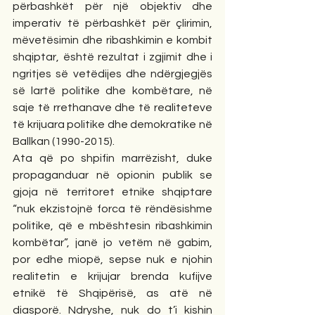
përbashkët për një objektiv dhe 
imperativ të përbashkët për çlirimin, 
mëvetësimin dhe ribashkimin e kombit 
shqiptar, është rezultat i zgjimit dhe i 
ngritjes së vetëdijes dhe ndërgjegjës 
së lartë politike dhe kombëtare, në 
saje të rrethanave dhe të realiteteve 
të krijuara politike dhe demokratike në 
Ballkan (1990-2015).
Ata që po shpifin marrëzisht, duke 
propaganduar në opionin publik se 
gjoja në territoret etnike shqiptare 
“nuk ekzistojnë forca të rëndësishme 
politike, që e mbështesin ribashkimin 
kombëtar”, janë jo vetëm në gabim, 
por edhe miopë, sepse nuk e njohin 
realitetin e krijujar brenda kufijve 
etnikë të Shqipërisë, as atë në 
diasporë. Ndryshe, nuk do t’i kishin 