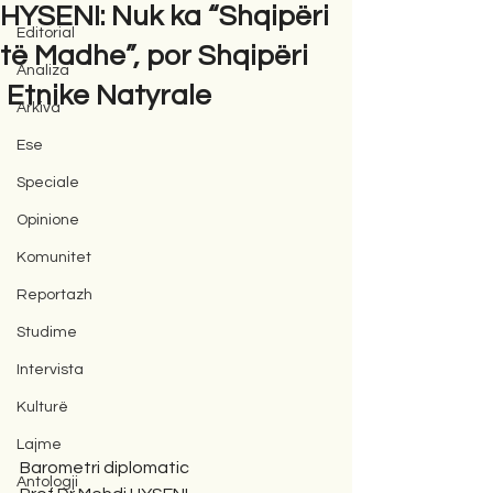
HYSENI: Nuk ka “Shqipëri
Editorial
të Madhe”, por Shqipëri
Analiza
Etnike Natyrale
Arkiva
Ese
Speciale
Opinione
Komunitet
Reportazh
Studime
Intervista
Kulturë
Lajme
Barometri diplomatic
Antologji