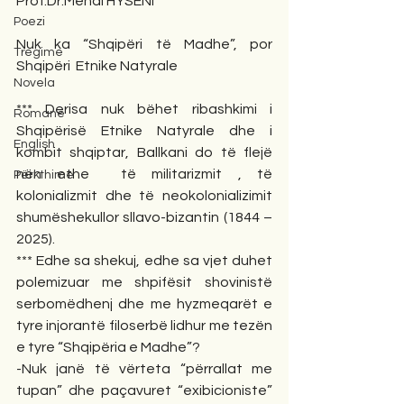
Prof.Dr.Mehdi HYSENI
Poezi
Nuk ka “Shqipëri të Madhe”, por 
Tregime
Shqipëri  Etnike Natyrale
Novela
*** Derisa nuk bëhet ribashkimi i 
Romane
Shqipërisë Etnike Natyrale dhe i 
English
kombit shqiptar, Ballkani do të flejë 
nën ethe  të militarizmit , të 
Përkthime
kolonializmit dhe të neokolonializimit 
shumëshekullor sllavo-bizantin (1844 – 
2025).
*** Edhe sa shekuj, edhe sa vjet duhet 
polemizuar me shpifësit shovinistë 
serbomëdhenj dhe me hyzmeqarët e 
tyre injorantë filoserbë lidhur me tezën 
e tyre “Shqipëria e Madhe”?
-Nuk janë të vërteta “përrallat me 
tupan” dhe paçavuret “exibicioniste” 