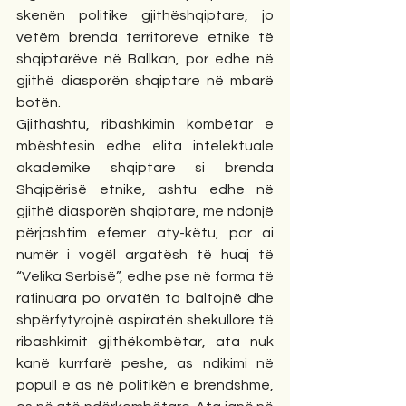
skenën politike gjithëshqiptare, jo 
vetëm brenda territoreve etnike të 
shqiptarëve në Ballkan, por edhe në 
gjithë diasporën shqiptare në mbarë 
botën.
Gjithashtu, ribashkimin kombëtar e 
mbështesin edhe elita intelektuale 
akademike shqiptare si brenda 
Shqipërisë etnike, ashtu edhe në 
gjithë diasporën shqiptare, me ndonjë 
përjashtim efemer aty-këtu, por ai 
numër i vogël argatësh të huaj të 
“Velika Serbisë”, edhe pse në forma të 
rafinuara po orvatën ta baltojnë dhe 
shpërfytyrojnë aspiratën shekullore të 
ribashkimit gjithëkombëtar, ata nuk 
kanë kurrfarë peshe, as ndikimi në 
popull e as në politikën e brendshme, 