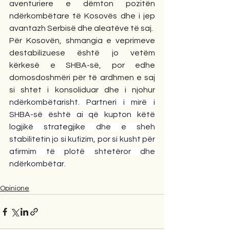
aventuriere e dëmton pozitën 
ndërkombëtare të Kosovës dhe i jep 
avantazh Serbisë dhe aleatëve të saj.
Për Kosovën, shmangia e veprimeve 
destabilizuese është jo vetëm 
kërkesë e SHBA-së, por edhe 
domosdoshmëri për të ardhmen e saj 
si shtet i konsoliduar dhe i njohur 
ndërkombëtarisht. Partneri i mirë i 
SHBA-së është ai që kupton këtë 
logjikë strategjike dhe e sheh 
stabilitetin jo si kufizim, por si kusht për 
afirmim të plotë shtetëror dhe 
ndërkombëtar.
Opinione