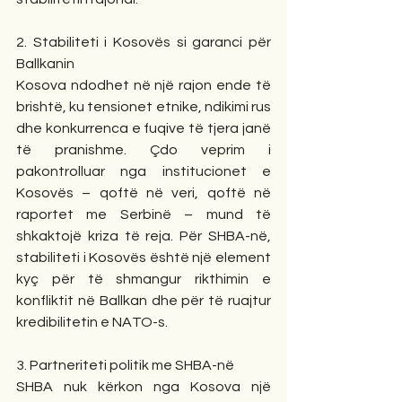
2. Stabiliteti i Kosovës si garanci për 
Ballkanin
Kosova ndodhet në një rajon ende të 
brishtë, ku tensionet etnike, ndikimi rus 
dhe konkurrenca e fuqive të tjera janë 
të pranishme. Çdo veprim i 
pakontrolluar nga institucionet e 
Kosovës – qoftë në veri, qoftë në 
raportet me Serbinë – mund të 
shkaktojë kriza të reja. Për SHBA-në, 
stabiliteti i Kosovës është një element 
kyç për të shmangur rikthimin e 
konfliktit në Ballkan dhe për të ruajtur 
kredibilitetin e NATO-s.
3. Partneriteti politik me SHBA-në
SHBA nuk kërkon nga Kosova një 