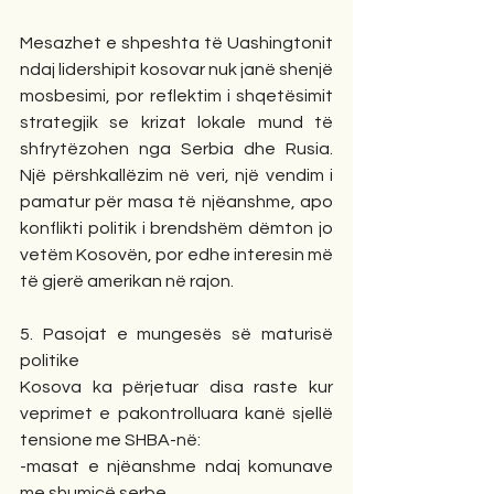
Mesazhet e shpeshta të Uashingtonit 
ndaj lidershipit kosovar nuk janë shenjë 
mosbesimi, por reflektim i shqetësimit 
strategjik se krizat lokale mund të 
shfrytëzohen nga Serbia dhe Rusia. 
Një përshkallëzim në veri, një vendim i 
pamatur për masa të njëanshme, apo 
konflikti politik i brendshëm dëmton jo 
vetëm Kosovën, por edhe interesin më 
të gjerë amerikan në rajon.
5. Pasojat e mungesës së maturisë 
politike
Kosova ka përjetuar disa raste kur 
veprimet e pakontrolluara kanë sjellë 
tensione me SHBA-në:
-masat e njëanshme ndaj komunave 
me shumicë serbe,