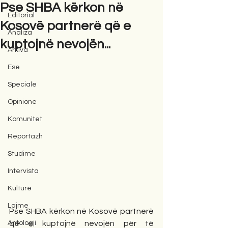
Pse SHBA kërkon në
Editorial
Kosovë partnerë që e
Analiza
kuptojnë nevojën...
Arkiva
Ese
Speciale
Opinione
Komunitet
Reportazh
Studime
Intervista
Kulturë
Lajme
Pse SHBA kërkon në Kosovë partnerë 
Antologji
që e kuptojnë nevojën për të 