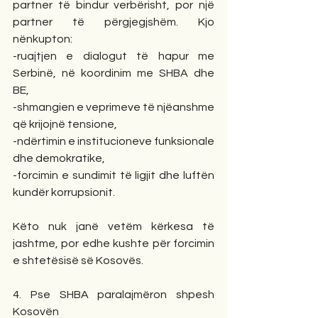
partner të bindur verbërisht, por një 
partner të përgjegjshëm. Kjo 
nënkupton:
-ruajtjen e dialogut të hapur me 
Serbinë, në koordinim me SHBA dhe 
BE,
-shmangien e veprimeve të njëanshme 
që krijojnë tensione,
-ndërtimin e institucioneve funksionale 
dhe demokratike,
-forcimin e sundimit të ligjit dhe luftën 
kundër korrupsionit.
Këto nuk janë vetëm kërkesa të 
jashtme, por edhe kushte për forcimin 
e shtetësisë së Kosovës.
4. Pse SHBA paralajmëron shpesh 
Kosovën