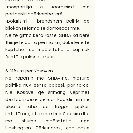
-mospërfillja e koordinimit me 
partnerët ndërkombëtarë,
-polarizimi i brendshëm politik që 
bllokon reforma të domosdoshme.
Në të gjitha këto raste, SHBA ka bërë 
thirrje të qarta për maturi, duke lënë të 
kuptohet se mbështetja e saj nuk 
është e pakushtëzuar.
6. Mësimi për Kosovën
Në raportin me SHBA-në, maturia 
politike nuk është dobësi, por forcë. 
Një Kosovë që shmang veprimet 
destabilizuese, që ruan koordinimin me 
aleatët dhe që tregon pjekuri 
shtetërore, fiton më shumë besim dhe 
më shumë mbështetje nga 
Uashingtoni. Përkundrazi, çdo qasje 