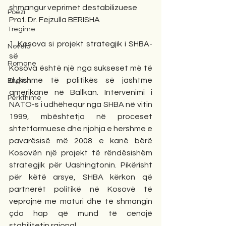
shmangur veprimet destabilizuese
Poezi
Prof. Dr. Fejzulla BERISHA
Tregime
1. Kosova si projekt strategjik i SHBA-
Novela
së
Romane
Kosova është një nga sukseset më të 
dukshme të politikës së jashtme 
English
amerikane në Ballkan. Intervenimi i 
Përkthime
NATO-s i udhëhequr nga SHBA në vitin 
1999, mbështetja në proceset 
shtetformuese dhe njohja e hershme e 
pavarësisë më 2008 e kanë bërë 
Kosovën një projekt të rëndësishëm 
strategjik për Uashingtonin. Pikërisht 
për këtë arsye, SHBA kërkon që 
partnerët politikë në Kosovë të 
veprojnë me maturi dhe të shmangin 
çdo hap që mund të cenojë 
stabilitetin rajonal.