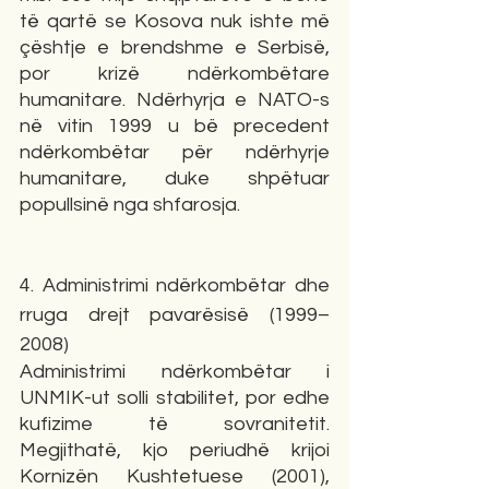
të qartë se Kosova nuk ishte më 
çështje e brendshme e Serbisë, 
por krizë ndërkombëtare 
humanitare. Ndërhyrja e NATO-s 
në vitin 1999 u bë precedent 
ndërkombëtar për ndërhyrje 
humanitare, duke shpëtuar 
popullsinë nga shfarosja.
4. Administrimi ndërkombëtar dhe 
rruga drejt pavarësisë (1999–
2008)
Administrimi ndërkombëtar i 
UNMIK-ut solli stabilitet, por edhe 
kufizime të sovranitetit. 
Megjithatë, kjo periudhë krijoi 
Kornizën Kushtetuese (2001), 