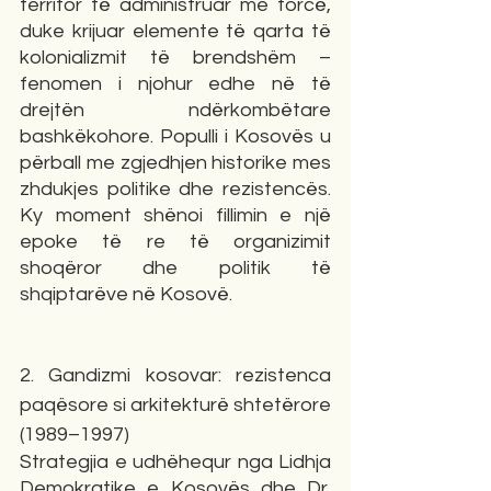
territor të administruar me forcë, 
duke krijuar elemente të qarta të 
kolonializmit të brendshëm – 
fenomen i njohur edhe në të 
drejtën ndërkombëtare 
bashkëkohore. Populli i Kosovës u 
përball me zgjedhjen historike mes 
zhdukjes politike dhe rezistencës. 
Ky moment shënoi fillimin e një 
epoke të re të organizimit 
shoqëror dhe politik të 
shqiptarëve në Kosovë.
2. Gandizmi kosovar: rezistenca 
paqësore si arkitekturë shtetërore 
(1989–1997)
Strategjia e udhëhequr nga Lidhja 
Demokratike e Kosovës dhe Dr. 