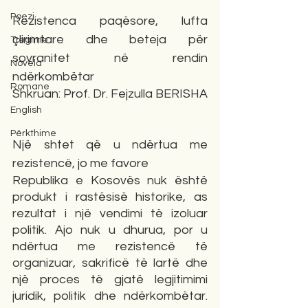
Poezi
Rezistenca paqësore, lufta 
çlirimtare dhe beteja për 
Tregime
sovranitet në rendin 
Novela
ndërkombëtar
Romane
Shkruan: Prof. Dr. Fejzulla BERISHA
English
Përkthime
Një shtet që u ndërtua me 
rezistencë, jo me favore
Republika e Kosovës nuk është 
produkt i rastësisë historike, as 
rezultat i një vendimi të izoluar 
politik. Ajo nuk u dhurua, por u 
ndërtua me rezistencë të 
organizuar, sakrificë të lartë dhe 
një proces të gjatë legjitimimi 
juridik, politik dhe ndërkombëtar. 