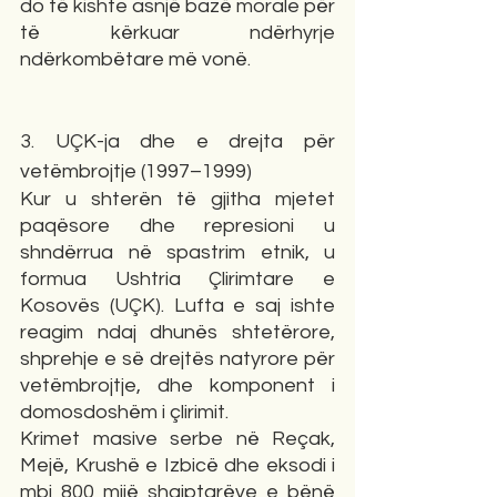
do të kishte asnjë bazë morale për 
të kërkuar ndërhyrje 
ndërkombëtare më vonë.
3. UÇK-ja dhe e drejta për 
vetëmbrojtje (1997–1999)
Kur u shterën të gjitha mjetet 
paqësore dhe represioni u 
shndërrua në spastrim etnik, u 
formua Ushtria Çlirimtare e 
Kosovës (UÇK). Lufta e saj ishte 
reagim ndaj dhunës shtetërore, 
shprehje e së drejtës natyrore për 
vetëmbrojtje, dhe komponent i 
domosdoshëm i çlirimit.
Krimet masive serbe në Reçak, 
Mejë, Krushë e Izbicë dhe eksodi i 
mbi 800 mijë shqiptarëve e bënë 