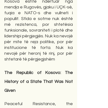
Kosova është ndërtuar nga 
mendja e Rugovës, gjaku i UÇK-së, 
fuqia e NATO-s dhe vullneti i 
popullit. Sfida e sotme nuk është 
më rezistenca, por shtetësia 
funksionale, sovraniteti i plotë dhe 
lidershipi përgjegjës. Nuk ka nevojë 
për mite të reja politike, por për 
institucione të forta. Nuk ka 
nevojë për heronj të rinj, por për 
shtetarë të përgjegjshëm
The Republic of Kosovo: The 
History of a State That Was Not 
Given
Peaceful Resistance, the 