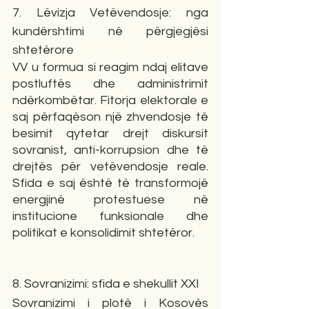
7. Lëvizja Vetëvendosje: nga 
kundërshtimi në përgjegjësi 
shtetërore
VV u formua si reagim ndaj elitave 
postluftës dhe administrimit 
ndërkombëtar. Fitorja elektorale e 
saj përfaqëson një zhvendosje të 
besimit qytetar drejt diskursit 
sovranist, anti-korrupsion dhe të 
drejtës për vetëvendosje reale. 
Sfida e saj është të transformojë 
energjinë protestuese në 
institucione funksionale dhe 
politikat e konsolidimit shtetëror.
8. Sovranizimi: sfida e shekullit XXI
Sovranizimi i plotë i Kosovës 