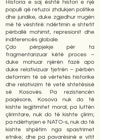
Historia e saj është histori e një 
populli që refuzoi zhdukjen politike 
dhe juridike, duke zgjedhur rrugën 
më të vështirë: ndërtimin e shtetit 
përballë mohimit, represionit dhe 
indiferencës globale.
Çdo përpjekje për ta 
fragmentarizuar këtë proces – 
duke mohuar njërën fazë apo 
duke relativizuar tjetrën – përbën 
deformim të së vërtetës historike 
dhe relativizim të vetë shtetësisë 
së Kosovës. Pa rezistencën 
paqësore, Kosova nuk do të 
kishte legjitimitet moral; pa luftën 
çlirimtare, nuk do të kishte çlirim; 
pa ndërhyrjen e NATO-s, nuk do të 
kishte shpëtim nga spastrimet 
etnike; dhe pa pavarësinë e vitit 