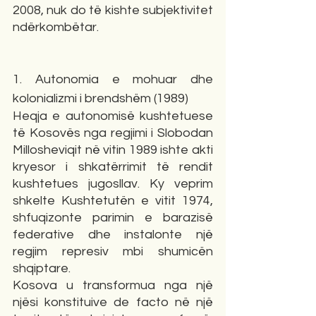
2008, nuk do të kishte subjektivitet 
ndërkombëtar.
1. Autonomia e mohuar dhe 
kolonializmi i brendshëm (1989)
Heqja e autonomisë kushtetuese 
të Kosovës nga regjimi i Slobodan 
Millosheviqit në vitin 1989 ishte akti 
kryesor i shkatërrimit të rendit 
kushtetues jugosllav. Ky veprim 
shkelte Kushtetutën e vitit 1974, 
shfuqizonte parimin e barazisë 
federative dhe instalonte një 
regjim represiv mbi shumicën 
shqiptare.
Kosova u transformua nga një 
njësi konstituive de facto në një 