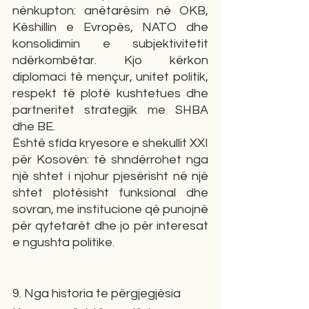
nënkupton: anëtarësim në OKB, 
Këshillin e Evropës, NATO dhe 
konsolidimin e subjektivitetit 
ndërkombëtar. Kjo kërkon 
diplomaci të mençur, unitet politik, 
respekt të plotë kushtetues dhe 
partneritet strategjik me SHBA 
dhe BE.
Është sfida kryesore e shekullit XXI 
për Kosovën: të shndërrohet nga 
një shtet i njohur pjesërisht në një 
shtet plotësisht funksional dhe 
sovran, me institucione që punojnë 
për qytetarët dhe jo për interesat 
e ngushta politike.
9. Nga historia te përgjegjësia