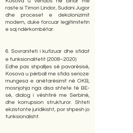
Kosova u vendos në binar me 
raste si Timori Lindor, Sudani Jugor 
dhe proceset e dekolonizimit 
modern, duke forcuar legjitimitetin 
e saj ndërkombëtar.
6. Sovraniteti i kufizuar dhe sfidat 
e funksionalitetit (2008–2020)
Edhe pas shpalljes së pavarësisë, 
Kosova u përball me sfida serioze: 
mungesa e anëtarësimit në OKB, 
mosnjohja nga disa shtete të BE-
së, dialog i vështirë me Serbinë, 
dhe korrupsion strukturor. Shteti 
ekzistonte juridikisht, por shpesh jo 
funksionalisht.