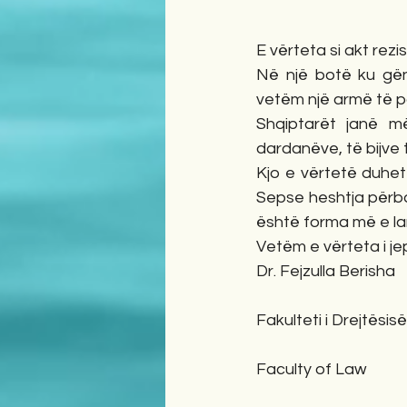
E vërteta si akt re
Në një botë ku gënj
vetëm një armë të p
Shqiptarët janë më
dardanëve, të bijve 
Kjo e vërtetë duhet
Sepse heshtja përbal
është forma më e lar
Vetëm e vërteta i je
Dr. Fejzulla Berisha
Fakulteti i Drejtësisë
Faculty of Law