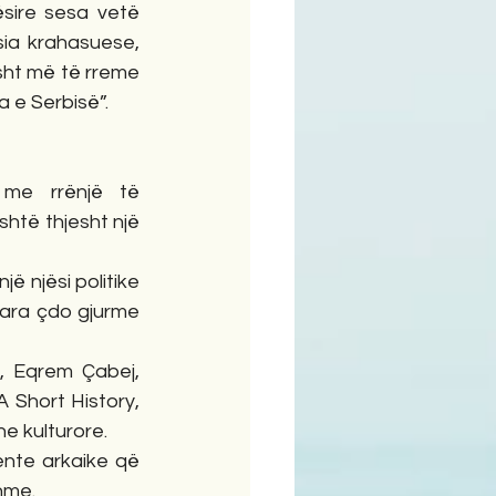
sire sesa vetë 
ia krahasuese, 
ht më të rreme 
a e Serbisë”.
me rrënjë të 
htë thjesht një 
ë njësi politike 
para çdo gjurme 
, Eqrem Çabej, 
Short History, 
he kulturore.
nte arkaike që 
hme.