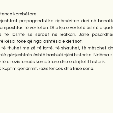
zistence kombëtare
eshtrat propagandistike ripërsëriten deri në banalitet
amposhtur: të vërtetën. Dhe kjo e vërtetë është e qart
 të lashtë se serbët në Ballkan. Janë pasardhës t
të kësaj toke që nga lashtësia e deri sot.
 të thuhet me zë të lartë, të shkruhet, të mësohet dhe
lë gënjeshtrës është bashkëfajësi historike. Ndërsa zër
të e rezistencës kombëtare dhe e dinjitetit historik.
p kuptim qëndrimit, rezistencës dhe lirisë sonë.