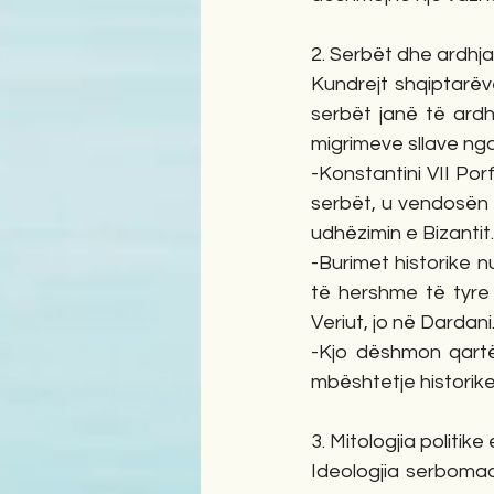
2. Serbët dhe ardhja 
Kundrejt shqiptarëve
serbët janë të ardhu
migrimeve sllave nga
-Konstantini VII Porf
serbët, u vendosën 
udhëzimin e Bizantit.
-Burimet historike 
të hershme të tyre
Veriut, jo në Dardani
-Kjo dëshmon qartë
mbështetje historik
3. Mitologjia politik
Ideologjia serbomadh