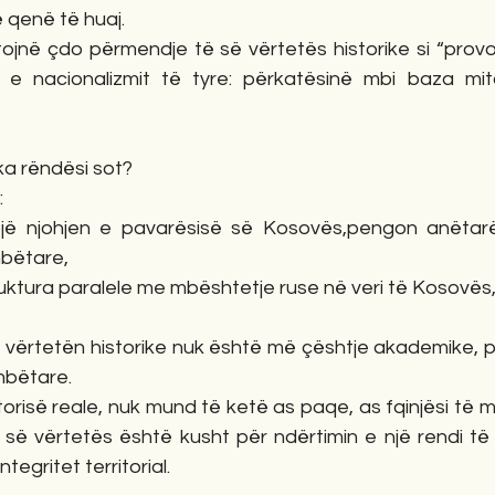
ë qenë të huaj.
tojnë çdo përmendje të së vërtetës historike si “provo
 e nacionalizmit të tyre: përkatësinë mbi baza mito
 ka rëndësi sot?
:
jë njohjen e pavarësisë së Kosovës,pengon anëtarës
bëtare,
ruktura paralele me mbështetje ruse në veri të Kosovës
 vërtetën historike nuk është më çështje akademike, po
mbëtare.
orisë reale, nuk mund të ketë as paqe, as fqinjësi të mir
i së vërtetës është kusht për ndërtimin e një rendi të 
tegritet territorial.