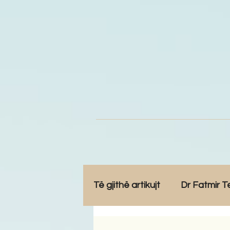
Të gjithë artikujt
Dr Fatmir T
Opinione
Komunitet