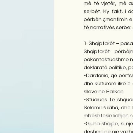
më të vjetër, më a
serbët. Ky fakt, i 
përbën çmontimin e 
të narrativës serbe:
1. Shqiptarët – pasa
Shqiptarët përbëj
pakontestueshme në a
deklaratë politike, 
-Dardania, që përfshi
dhe kulturore ilire
sllave në Ballkan.
-Studiues të shquar
Selami Pulaha, dhe 
mbështesin lidhjen nd
-Gjuha shqipe, si n
dëshmojnë një vazhd