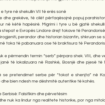
e tyre në shekullin VII të erës sonë
 dhe grekëve, të cilët përfaqësojnë popuj parahistorik
r në këtë hapësirë. Migrimi i tyre u bë gjatë shekullit 
 stepat e Evropës Lindore drejt tokave të Perandorisë
irogjeniti, perandor dhe historian bizantin, shkruan se sl
në toka të pabanuara ose të braktisura të Perandorisë
nuk e përmendin termin “serb” përpara shek. VIII, dhe 
 janë të lokalizuara në Rashkë, Bosnjë dhe pjesë të
.
 se pretendimet serbe për “tokat e shenjta” në Ko
e dhe bien ndesh me dëshmitë autentike të kohës.
e e Serbisë: Falsifikim dhe përvetësim
e nuk ka lindur nga realitete historike, por nga mitolog