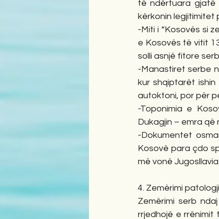
të ndërtuara gjatë
kërkonin legjitimitet
-Miti i “Kosovës si 
e Kosovës të vitit 13
solli asnjë fitore s
-Manastiret serbe në
kur shqiptarët ishi
autoktoni, por për 
-Toponimia e Kosovë
Dukagjin – emra që n
-Dokumentet osmane
Kosovë para çdo spa
më vonë Jugosllavia
4. Zemërimi patologjik
Zemërimi serb ndaj 
rrjedhojë e rrënimit 