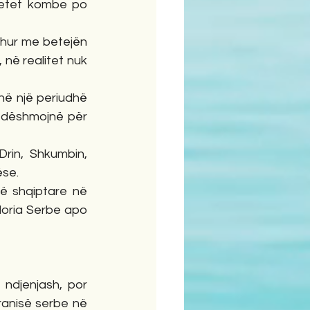
tetet kombe po 
dhur me betejën 
 në realitet nuk 
në një periudhë 
 dëshmojnë për 
rin, Shkumbin, 
ëse.
 shqiptare në 
oria Serbe apo 
ndjenjash, por 
pranisë serbe në 