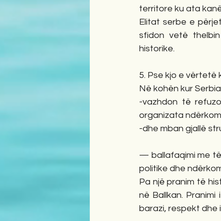
territore ku ata kan
Elitat serbe e përje
sfidon vetë thelbin
historike.
5. Pse kjo e vërtetë
Në kohën kur Serbia
-vazhdon të refuzo
organizata ndërkom
-dhe mban gjallë st
— ballafaqimi me të
politike dhe ndërko
Pa një pranim të hist
në Ballkan. Pranimi 
barazi, respekt dhe in