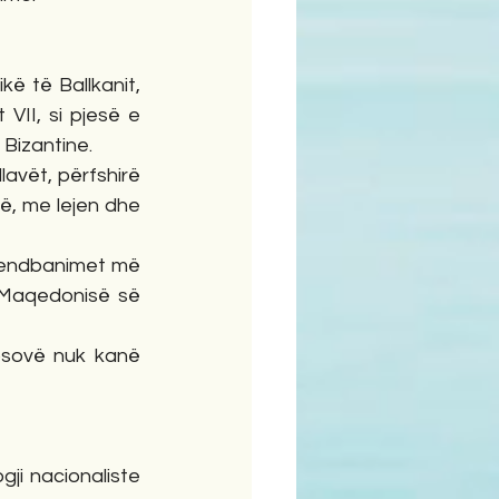
ë të Ballkanit, 
VII, si pjesë e 
 Bizantine.
lavët, përfshirë 
, me lejen dhe 
vendbanimet më 
 Maqedonisë së 
sovë nuk kanë 
ji nacionaliste 