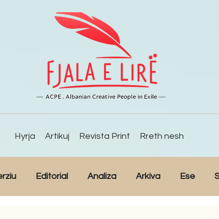
Hyrja
Artikuj
Revista Print
Rreth nesh
erziu
Editorial
Analiza
Arkiva
Ese
S
Reportazh
Studime
Intervista
Kulturë