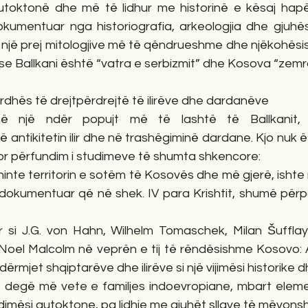
utoktonë dhe më të lidhur me historinë e kësaj hapë
dokumentuar nga historiografia, arkeologjia dhe gjuhës
një prej mitologjive më të qëndrueshme dhe njëkohësis
 se Ballkani është “vatra e serbizmit” dhe Kosova “zemr
rdhës të drejtpërdrejtë të ilirëve dhe dardanëve
në një ndër popujt më të lashtë të Ballkanit, 
ntikitetin ilir dhe në trashëgiminë dardane. Kjo nuk ës
por përfundim i studimeve të shumta shkencore:
nte territorin e sotëm të Kosovës dhe më gjerë, ishte nj
 e dokumentuar që në shek. IV para Krishtit, shumë për
 si J.G. von Hahn, Wilhelm Tomaschek, Milan Šufflay
Noel Malcolm në veprën e tij të rëndësishme Kosovo: A 
ërmjet shqiptarëve dhe ilirëve si një vijimësi historike d
jë degë më vete e familjes indoevropiane, mbart eleme
imësi autoktone, pa lidhje me gjuhët sllave të mëvons