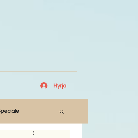
Hyrja
peciale
Lajme