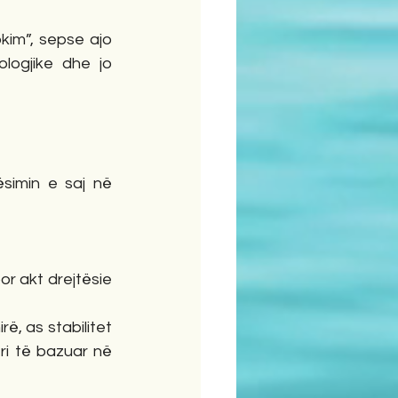
kim”, sepse ajo 
logjike dhe jo 
imin e saj në 
,
r akt drejtësie 
ë, as stabilitet 
ri të bazuar në 