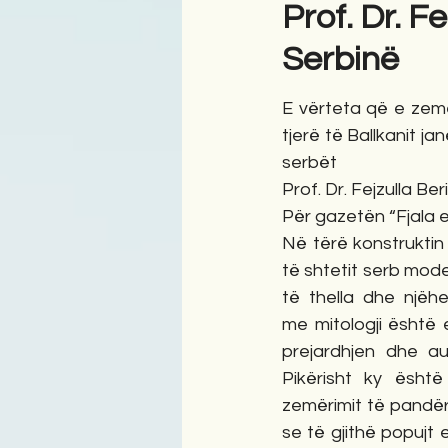
Prof. Dr. F
Serbinë
Antologji
Poezi
Tre
E vërteta që e zemë
tjerë të Ballkanit ja
serbët
Prof. Dr. Fejzulla Ber
Për gazetën “Fjala e
Në tërë konstruktin 
të shtetit serb mode
të thella dhe njëh
me mitologji është e
prejardhjen dhe au
Pikërisht ky është
zemërimit të pandërp
se të gjithë popujt e