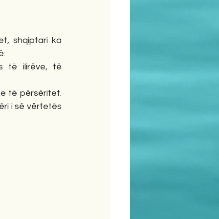
, shqiptari ka 
ë:
ë ilirëve, të 
 të përsëritet. 
i i së vërtetës 