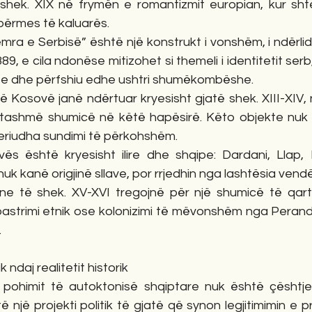
 shek. XIX në frymën e romantizmit europian, kur sh
 përmes të kaluarës.
zemra e Serbisë” është një konstrukt i vonshëm, i ndërli
89, e cila ndonëse mitizohet si themeli i identitetit serb,
erbe dhe përfshiu edhe ushtri shumëkombëshe.
 Kosovë janë ndërtuar kryesisht gjatë shek. XIII-XIV, 
n tashmë shumicë në këtë hapësirë. Këto objekte nuk
periudha sundimi të përkohshëm.
s është kryesisht ilire dhe shqipe: Dardani, Llap, D
uk kanë origjinë sllave, por rrjedhin nga lashtësia vend
 të shek. XV-XVI tregojnë për një shumicë të qartë
strimi etnik ose kolonizimi të mëvonshëm nga Perand
.
 ndaj realitetit historik
pohimit të autoktonisë shqiptare nuk është çështje 
të një projekti politik të gjatë që synon legjitimimin e 