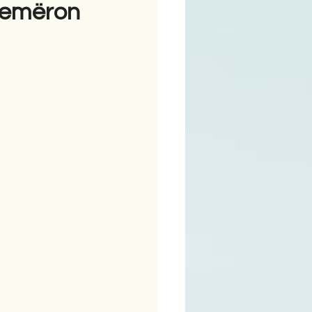
 zemëron
ime