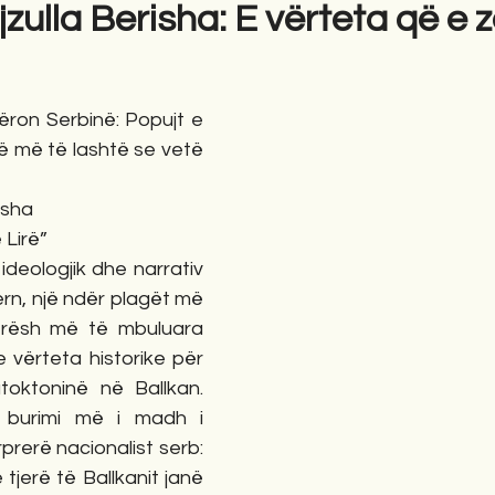
ejzulla Berisha: E vërteta që e
gime
Novela
Romane
English
Përkth
ron Serbinë: Popujt e 
në më të lashtë se vetë 
isha
 Lirë”
ideologjik dhe narrativ 
rn, një ndër plagët më 
erësh më të mbuluara 
 vërteta historike për 
toktoninë në Ballkan. 
 burimi më i madh i 
rerë nacionalist serb: 
 tjerë të Ballkanit janë 