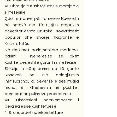
VI. Mbrojtja e Kushtetutës si mbrojtje e 
shtetësisë
Çdo tentativë për ta rivënë Kuvendin 
në sprovë me të njëjtin propozim 
qeveritar është uzurpim i sovranitetit 
popullor dhe shkelje flagrante e 
Kushtetutës.
Në sistemet parlamentare moderne, 
parimi i njëherësisë së aktit 
kushtetues është garant i shtetësisë.
Shkelja e këtij parimi do të çonte 
Kosovën në një delegjitimim 
institucional, ku qeveritë e dështuara 
mund të riktheheshin në pushtet 
përmes manipulimeve procedurale.
VII. Dimensioni ndërkombëtar i 
përgjegjësisë kushtetuese
1. Standardet ndërkombëtare