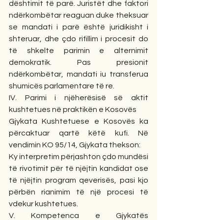
dështimit të parë. Juristët dhe faktori 
ndërkombëtar reaguan duke theksuar 
se mandati i parë është juridikisht i 
shteruar, dhe çdo rifillim i procesit do 
të shkelte parimin e alternimit 
demokratik. Pas presionit 
ndërkombëtar, mandati iu transferua 
shumicës parlamentare të re.
IV. Parimi i njëherësisë së aktit 
kushtetues në praktikën e Kosovës
Gjykata Kushtetuese e Kosovës ka 
përcaktuar qartë këtë kufi. Në 
vendimin KO 95/14, Gjykata thekson:
Ky interpretim përjashton çdo mundësi 
të rivotimit për të njëjtin kandidat ose 
të njëjtin program qeverisës, pasi kjo 
përbën rianimim të një procesi të 
vdekur kushtetues.
V. Kompetenca e Gjykatës 