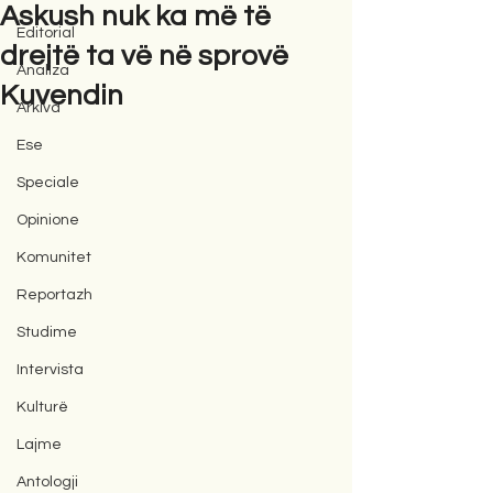
Askush nuk ka më të
Editorial
drejtë ta vë në sprovë
Analiza
Kuvendin
Arkiva
Ese
Speciale
Opinione
Komunitet
Reportazh
Studime
Intervista
Kulturë
Lajme
Antologji