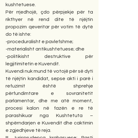
kushtetuese.
Për rrjedhojë, çdo përpjekje për ta 
rikthyer në rend dite të njëjtin 
propozim qeveritar për votim të dytë 
do të ishte:
-proceduralisht e pavlefshme;
-materialisht antikushtetuese; dhe
-politikisht destruktive për 
legjitimitetin e Kuvendit.
Kuvendi nuk mund të votojë për së dyti 
të njëjtin kandidat, sepse akti i parë i 
refuzimit është shprehje 
përfundimtare e sovranitetit 
parlamentar, dhe me atë moment, 
procesi kalon në fazën e re të 
parashikuar nga Kushtetuta – 
shpërndarjen e Kuvendit dhe caktimin 
e zgjedhjeve të reja.
III. Jurisprudenca krahasuese: Rasti 