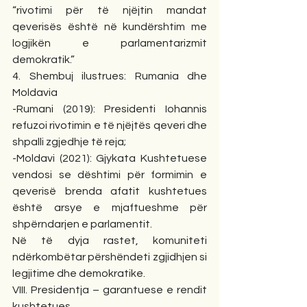
“rivotimi për të njëjtin mandat 
qeverisës është në kundërshtim me 
logjikën e parlamentarizmit 
demokratik.”
4. Shembuj ilustrues: Rumania dhe 
Moldavia
-Rumani (2019): Presidenti Iohannis 
refuzoi rivotimin e të njëjtës qeveri dhe 
shpalli zgjedhje të reja;
-Moldavi (2021): Gjykata Kushtetuese 
vendosi se dështimi për formimin e 
qeverisë brenda afatit kushtetues 
është arsye e mjaftueshme për 
shpërndarjen e parlamentit.
Në të dyja rastet, komuniteti 
ndërkombëtar përshëndeti zgjidhjen si 
legjitime dhe demokratike.
VIII. Presidentja – garantuese e rendit 
kushtetues