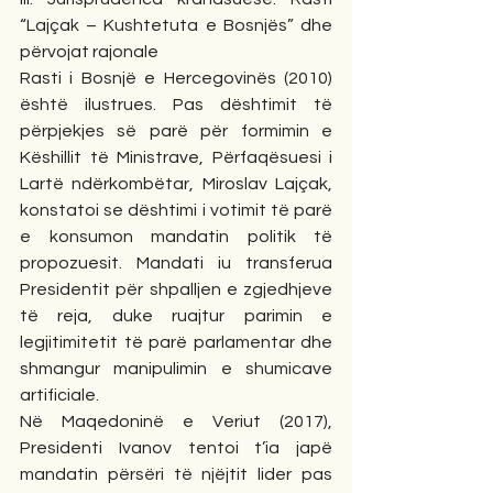
“Lajçak – Kushtetuta e Bosnjës” dhe 
përvojat rajonale
Rasti i Bosnjë e Hercegovinës (2010) 
është ilustrues. Pas dështimit të 
përpjekjes së parë për formimin e 
Këshillit të Ministrave, Përfaqësuesi i 
Lartë ndërkombëtar, Miroslav Lajçak, 
konstatoi se dështimi i votimit të parë 
e konsumon mandatin politik të 
propozuesit. Mandati iu transferua 
Presidentit për shpalljen e zgjedhjeve 
të reja, duke ruajtur parimin e 
legjitimitetit të parë parlamentar dhe 
shmangur manipulimin e shumicave 
artificiale.
Në Maqedoninë e Veriut (2017), 
Presidenti Ivanov tentoi t’ia japë 
mandatin përsëri të njëjtit lider pas 