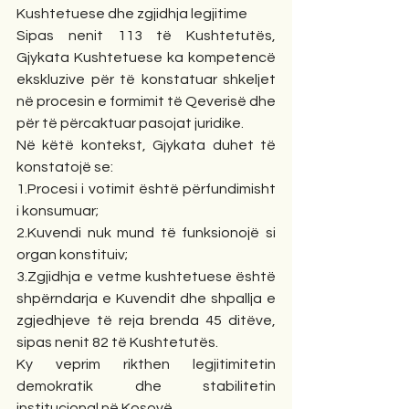
Kushtetuese dhe zgjidhja legjitime
Sipas nenit 113 të Kushtetutës, 
Gjykata Kushtetuese ka kompetencë 
ekskluzive për të konstatuar shkeljet 
në procesin e formimit të Qeverisë dhe 
për të përcaktuar pasojat juridike.
Në këtë kontekst, Gjykata duhet të 
konstatojë se:
1.Procesi i votimit është përfundimisht 
i konsumuar;
2.Kuvendi nuk mund të funksionojë si 
organ konstituiv;
3.Zgjidhja e vetme kushtetuese është 
shpërndarja e Kuvendit dhe shpallja e 
zgjedhjeve të reja brenda 45 ditëve, 
sipas nenit 82 të Kushtetutës.
Ky veprim rikthen legjitimitetin 
demokratik dhe stabilitetin 
institucional në Kosovë.