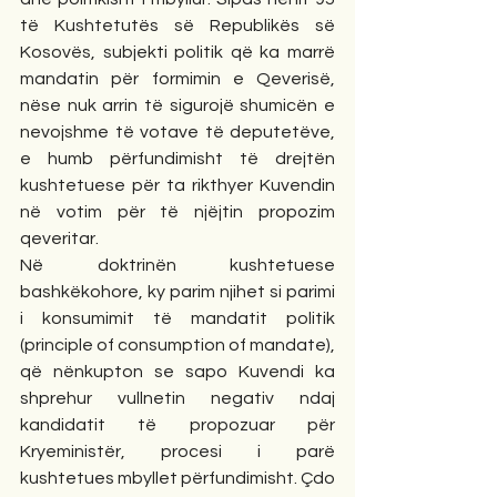
të Kushtetutës së Republikës së 
Kosovës, subjekti politik që ka marrë 
mandatin për formimin e Qeverisë, 
nëse nuk arrin të sigurojë shumicën e 
nevojshme të votave të deputetëve, 
e humb përfundimisht të drejtën 
kushtetuese për ta rikthyer Kuvendin 
në votim për të njëjtin propozim 
qeveritar.
Në doktrinën kushtetuese 
bashkëkohore, ky parim njihet si parimi 
i konsumimit të mandatit politik 
(principle of consumption of mandate), 
që nënkupton se sapo Kuvendi ka 
shprehur vullnetin negativ ndaj 
kandidatit të propozuar për 
Kryeministër, procesi i parë 
kushtetues mbyllet përfundimisht. Çdo 