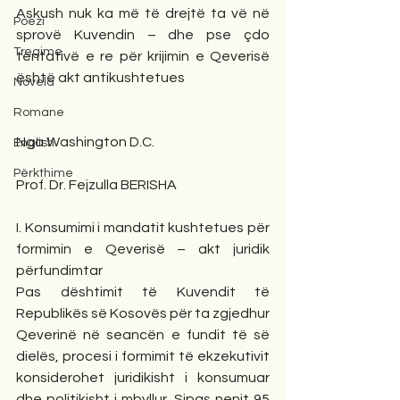
Askush nuk ka më të drejtë ta vë në 
Poezi
sprovë Kuvendin – dhe pse çdo 
Tregime
tentativë e re për krijimin e Qeverisë 
është akt antikushtetues
Novela
Romane
Nga Washington D.C.
English
Përkthime
Prof. Dr. Fejzulla BERISHA
I. Konsumimi i mandatit kushtetues për 
formimin e Qeverisë – akt juridik 
përfundimtar
Pas dështimit të Kuvendit të 
Republikës së Kosovës për ta zgjedhur 
Qeverinë në seancën e fundit të së 
dielës, procesi i formimit të ekzekutivit 
konsiderohet juridikisht i konsumuar 
dhe politikisht i mbyllur. Sipas nenit 95 