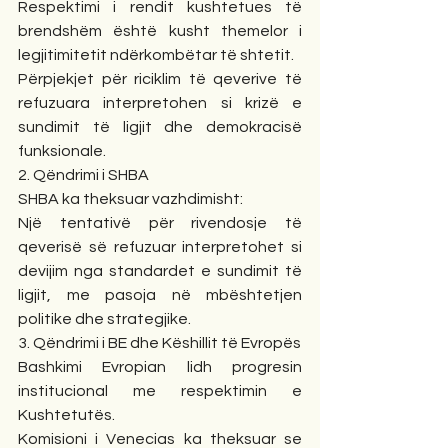
Respektimi i rendit kushtetues të 
brendshëm është kusht themelor i 
legjitimitetit ndërkombëtar të shtetit.
Përpjekjet për riciklim të qeverive të 
refuzuara interpretohen si krizë e 
sundimit të ligjit dhe demokracisë 
funksionale.
2. Qëndrimi i SHBA
SHBA ka theksuar vazhdimisht:
Një tentativë për rivendosje të 
qeverisë së refuzuar interpretohet si 
devijim nga standardet e sundimit të 
ligjit, me pasoja në mbështetjen 
politike dhe strategjike.
3. Qëndrimi i BE dhe Këshillit të Evropës
Bashkimi Evropian lidh progresin 
institucional me respektimin e 
Kushtetutës.
Komisioni i Venecias ka theksuar se 