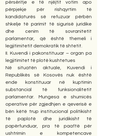
përsëritje e të njëjtit votim apo 
përpjekje për rishqyrtim të 
kandidaturës së refuzuar përbën 
shkelje të parimit të sigurisë juridike 
dhe cenim të sovranitetit 
parlamentar, që është themeli i 
legjitimitetit demokratik të shtetit.
II. Kuvendi i pakonstituuar – organ pa 
legjitimitet të plotë kushtetues
Në situatën aktuale, Kuvendi i 
Republikës së Kosovës nuk është 
ende konstituuar në kuptimin 
substancial të funksionalitetit 
parlamentar. Mungesa e shumicës 
operative për zgjedhjen e qeverisë e 
bën këtë trup institucional politikisht 
të paplotë dhe juridikisht të 
papërfunduar, pra të paaftë për 
ushtrimin e kompetencave 