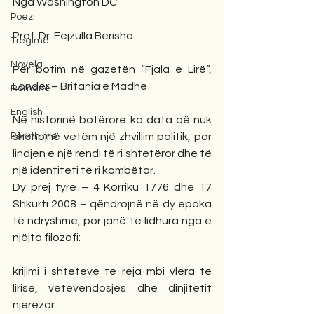
Nga Washington DC
Poezi
Prof. Dr. Fejzulla Berisha
Tregime
Novela
Për botim në gazetën “Fjala e Lirë”, 
Londër – Britania e Madhe
Romane
English
Në historinë botërore ka data që nuk 
Përkthime
shënojnë vetëm një zhvillim politik, por 
lindjen e një rendi të ri shtetëror dhe të 
një identiteti të ri kombëtar.
Dy prej tyre – 4 Korriku 1776 dhe 17 
Shkurti 2008 – qëndrojnë në dy epoka 
të ndryshme, por janë të lidhura nga e 
njëjta filozofi:
krijimi i shteteve të reja mbi vlera të 
lirisë, vetëvendosjes dhe dinjitetit 
njerëzor.