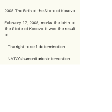
2008: The Birth of the State of Kosovo
February 17, 2008, marks the birth of 
the State of Kosovo. It was the result 
of:
– The right to self-determination
– NATO’s humanitarian intervention
– U.S. support
– Consensus among Kosovar 
institutions
– Compliance with international law