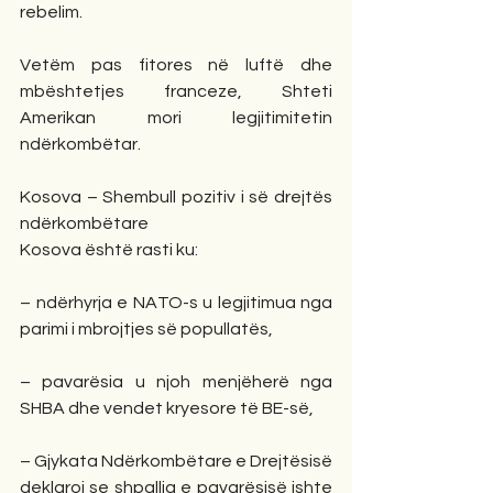
rebelim.
Vetëm pas fitores në luftë dhe 
mbështetjes franceze, Shteti 
Amerikan mori legjitimitetin 
ndërkombëtar.
Kosova – Shembull pozitiv i së drejtës 
ndërkombëtare
Kosova është rasti ku:
– ndërhyrja e NATO-s u legjitimua nga 
parimi i mbrojtjes së popullatës,
– pavarësia u njoh menjëherë nga 
SHBA dhe vendet kryesore të BE-së,
– Gjykata Ndërkombëtare e Drejtësisë 
deklaroi se shpallja e pavarësisë ishte 