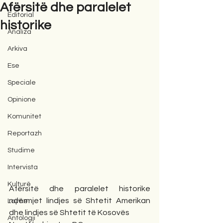
Afërsitë dhe paralelet
Editorial
historike
Analiza
Arkiva
Ese
Speciale
Opinione
Komunitet
Reportazh
Studime
Intervista
Kulturë
Afërsitë dhe paralelet historike 
ndërmjet lindjes së Shtetit Amerikan 
Lajme
dhe lindjes së Shtetit të Kosovës
Antologji