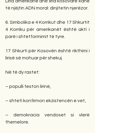
Liria amerikane dhe liria kosovare kanë 
të njëjtin ADN moral: dinjitetin njerëzor.
6. Simbolika e 4 Korrikut dhe 17 Shkurtit
4 Korriku për amerikanët është akti i 
parë i shtetformimit të tyre.
17 Shkurti për Kosovën është rikthimi i 
lirisë së mohuar për shekuj.
Në të dy rastet:
– populli feston lirinë,
– shteti konfirmon ekzistencën e vet,
– demokracia vendoset si vlerë 
themelore.