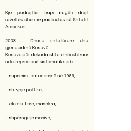
Kjo padrejtësi hapi rrugën drejt 
revoltës dhe më pas lindjes së Shtetit 
Amerikan.
2008 – Dhuna shtetërore dhe 
gjenocidi në Kosovë
Kosova për dekada ishte e nënshtruar 
ndaj represionit sistematik serb:
– suprimim i autonomisë në 1989,
– shtypje politike,
– ekzekutime, masakra,
– shpërngulje masive,