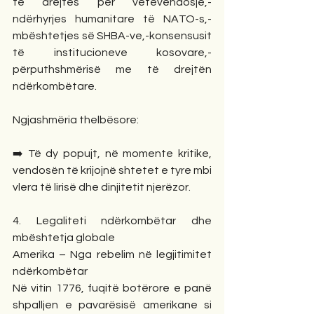
të drejtës për vetëvendosje,-
ndërhyrjes humanitare të NATO-s,-
mbështetjes së SHBA-ve,-konsensusit 
të institucioneve kosovare,-
përputhshmërisë me të drejtën 
ndërkombëtare.
Ngjashmëria thelbësore:
➡️ Të dy popujt, në momente kritike, 
vendosën të krijojnë shtetet e tyre mbi 
vlera të lirisë dhe dinjitetit njerëzor.
4. Legaliteti ndërkombëtar dhe 
mbështetja globale
Amerika – Nga rebelim në legjitimitet 
ndërkombëtar
Në vitin 1776, fuqitë botërore e panë 
shpalljen e pavarësisë amerikane si 