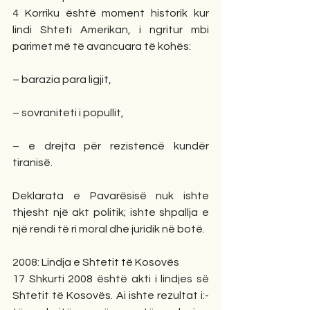
4 Korriku është moment historik kur 
lindi Shteti Amerikan, i ngritur mbi 
parimet më të avancuara të kohës:
– barazia para ligjit,
– sovraniteti i popullit,
– e drejta për rezistencë kundër 
tiranisë.
Deklarata e Pavarësisë nuk ishte 
thjesht një akt politik; ishte shpallja e 
një rendi të ri moral dhe juridik në botë.
2008: Lindja e Shtetit të Kosovës
17 Shkurti 2008 është akti i lindjes së 
Shtetit të Kosovës. Ai ishte rezultat i:-