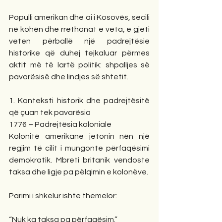
Populli amerikan dhe ai i Kosovës, secili 
në kohën dhe rrethanat e veta, e gjeti 
veten përballë një padrejtësie 
historike që duhej tejkaluar përmes 
aktit më të lartë politik: shpalljes së 
pavarësisë dhe lindjes së shtetit.
1. Konteksti historik dhe padrejtësitë 
që çuan tek pavarësia
1776 – Padrejtësia koloniale
Kolonitë amerikane jetonin nën një 
regjim të cilit i mungonte përfaqësimi 
demokratik. Mbreti britanik vendoste 
taksa dhe ligje pa pëlqimin e kolonëve.
Parimi i shkelur ishte themelor:
“Nuk ka taksa pa përfaqësim.”