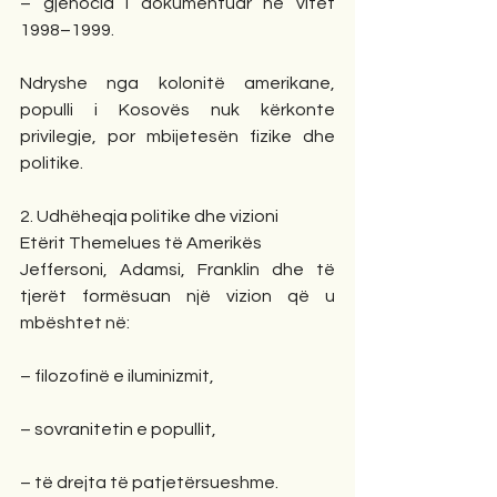
– gjenocid i dokumentuar në vitet 
1998–1999.
Ndryshe nga kolonitë amerikane, 
populli i Kosovës nuk kërkonte 
privilegje, por mbijetesën fizike dhe 
politike.
2. Udhëheqja politike dhe vizioni
Etërit Themelues të Amerikës
Jeffersoni, Adamsi, Franklin dhe të 
tjerët formësuan një vizion që u 
mbështet në:
– filozofinë e iluminizmit,
– sovranitetin e popullit,
– të drejta të patjetërsueshme.