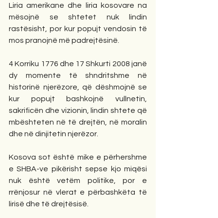
Liria amerikane dhe liria kosovare na 
mësojnë se shtetet nuk lindin 
rastësisht, por kur popujt vendosin të 
mos pranojnë më padrejtësinë.
4 Korriku 1776 dhe 17 Shkurti 2008 janë 
dy momente të shndritshme në 
historinë njerëzore, që dëshmojnë se 
kur popujt bashkojnë vullnetin, 
sakrificën dhe vizionin, lindin shtete që 
mbështeten në të drejtën, në moralin 
dhe në dinjitetin njerëzor.
Kosova sot është mike e përhershme 
e SHBA-ve pikërisht sepse kjo miqësi 
nuk është vetëm politike, por e 
rrënjosur në vlerat e përbashkëta të 
lirisë dhe të drejtësisë.