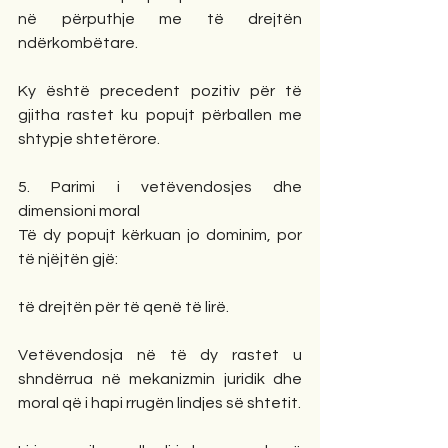
në përputhje me të drejtën 
ndërkombëtare.
Ky është precedent pozitiv për të 
gjitha rastet ku popujt përballen me 
shtypje shtetërore.
5. Parimi i vetëvendosjes dhe 
dimensioni moral
Të dy popujt kërkuan jo dominim, por 
të njëjtën gjë:
të drejtën për të qenë të lirë.
Vetëvendosja në të dy rastet u 
shndërrua në mekanizmin juridik dhe 
moral që i hapi rrugën lindjes së shtetit.