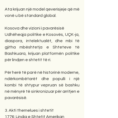
Ata krijuan një model qeverisjeje që më 
vonë u bë standard global.
Kosova dhe vizioni i pavarësisë
Udhëheqja politike e Kosovës, UÇK-ja, 
diaspora, intelektualët, dhe mbi të 
gjitha mbështetja e Shteteve të 
Bashkuara, krijuan platformën politike 
për lindjen e shtetit të ri.
Për herë të parë në historinë moderne, 
ndërkombëtarët dhe populli i një 
kombi të shtypur vepruan së bashku 
në mënyrë të sinkronizuar për arritjen e 
pavarësisë.
3. Akti themelues i shtetit
1776: Lindja e Shtetit Amerikan