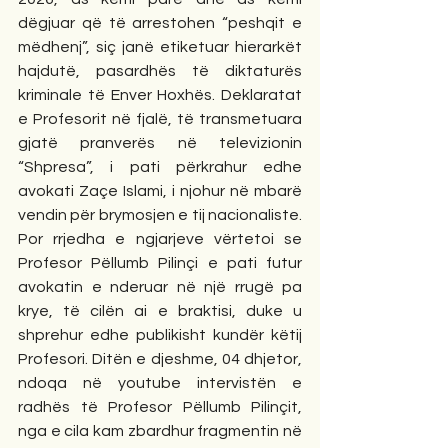
dëgjuar që të arrestohen “peshqit e 
mëdhenj”, siç janë etiketuar hierarkët 
hajdutë, pasardhës të diktaturës 
kriminale të Enver Hoxhës. Deklaratat 
e Profesorit në fjalë, të transmetuara 
gjatë pranverës në televizionin 
“Shpresa”, i pati përkrahur edhe 
avokati Zaçe Islami, i njohur në mbarë 
vendin për brymosjen e tij nacionaliste. 
Por rrjedha e ngjarjeve vërtetoi se 
Profesor Pëllumb Pilinçi e pati futur 
avokatin e nderuar në një rrugë pa 
krye, të cilën ai e braktisi, duke u 
shprehur edhe publikisht kundër këtij 
Profesori. Ditën e djeshme, 04 dhjetor, 
ndoqa në youtube intervistën e 
radhës të Profesor Pëllumb Pilinçit, 
nga e cila kam zbardhur fragmentin në 