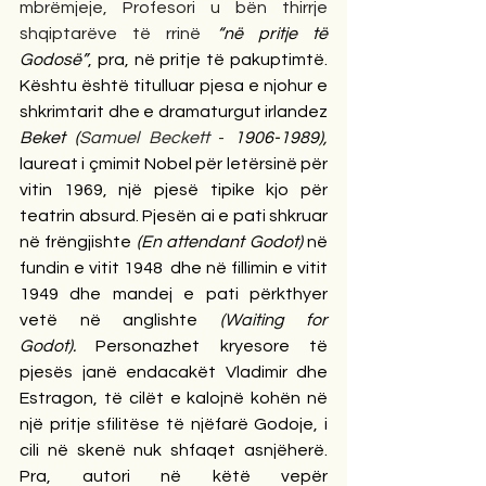
mbrëmjeje, Profesori u bën thirrje 
shqiptarëve të rrinë 
“në pritje të 
Godosë”
, pra, në pritje të pakuptimtë. 
Kështu është titulluar pjesa e njohur e 
shkrimtarit dhe e dramaturgut irlandez 
Beket (
Samuel Beckett
 -
 1906-1989), 
laureat i çmimit Nobel për letërsinë për 
vitin 1969, një pjesë tipike kjo për 
teatrin absurd. Pjesën ai e pati shkruar 
në frëngjishte 
(En attendant Godot) 
në 
fundin e vitit 1948  dhe në fillimin e vitit 
1949 dhe mandej e pati përkthyer 
vetë në anglishte 
(Waiting for 
Godot).
 Personazhet kryesore të 
pjesës janë endacakët Vladimir dhe 
Estragon, të cilët e kalojnë kohën në 
një pritje sfilitëse të njëfarë Godoje, i 
cili në skenë nuk shfaqet asnjëherë. 
Pra, autori në këtë vepër 