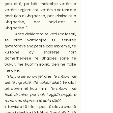
çdo ditë, po bën mbledhje vetëm e 
vetëm, urgjentisht, vetëm e vetëm për 
çështjen e Shqipërisë, për kriminelët e 
Shqipërisë, për hajdutët e 
Shqipërisë...
”.
            Këto deklarata të këtij Profesori, 
të cilat vazhdojnë t’u serviren 
qytetarëve shqiptarë çdo mbrëmje, të 
kujtojnë dy shprehje fort 
domethënëse të Shqipes sonë të 
bukur, me kuptim ironik, deri në tallje 
me dikë:
 “shtyhu se ta arrijë
”
dhe 
“e mban me 
ujë të ngrohtë  (të vakët) dikë
”
, 
të cilat 
përdoren në kuptimin:
“e mban  me 
fjalë të mira, por nuk i zgjidh asgjë, e 
mban me shpresa të kota dikë
”
.
Intervista të tilla, sipas të cilave shumë 
shpejt dashka të bëhet 
“mrekullia
” 
- të 