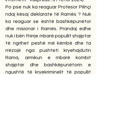
Po pse nuk ka reaguar Profesor Pilinçi 
ndaj kësaj deklarate të Ramës ? Nuk 
ka reaguar se është bashkëpunëtor 
dhe misionar i Ramës. Prandaj edhe 
nuk i bën thirrje mbarë popullit shqiptar 
të ngrihet peshë më këmbë dhe ta 
rrëzojë nga pushteti kryehajdutin 
Rama, armikun e mbarë kombit 
shqiptar dhe bashkëpunëtorin e 
ngushtë të kryekriminelit të popullit 
dardan, Aleksandër Vuçiç.
Siç u përmend më lart, Profesor Pilinçi 
deklaron se  “Amerika
, çdo ditë, po 
bëka mbledhje vetëm e vetëm, 
urgjentisht, vetëm e vetëm për 
çështjen e Shqipërisë, për kriminelët e 
Shqipërisë, për hajdutët e 
Shqipërisë... 
”.