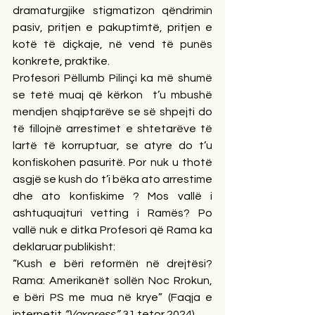
dramaturgjike stigmatizon qëndrimin 
pasiv, pritjen e pakuptimtë, pritjen e 
kotë të diçkaje, në vend të punës 
konkrete, praktike.
Profesori Pëllumb Pilinçi ka më shumë 
se tetë muaj që kërkon  t’u mbushë 
mendjen shqiptarëve se së shpejti do 
të fillojnë arrestimet e shtetarëve të 
lartë të korruptuar, se atyre do t’u 
konfiskohen pasuritë. Por nuk u thotë 
asgjë se kush do t’i bëka ato arrestime 
dhe ato konfiskime ? Mos vallë i 
ashtuquajturi vetting i Ramës? Po 
vallë nuk e ditka Profesori që Rama ka 
deklaruar publikisht:
“Kush e bëri reformën në drejtësi? 
Rama: Amerikanët sollën Noc Rrokun, 
e bëri PS me mua në krye” (Faqja e 
internetit 
“Voxpress”.
 31 tetor 2024).