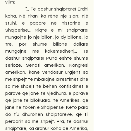
vijim:
            “... Të dashur shqiptarë! Erdhi 
koha. Në tirani ka rënë një zjarr, një 
stuhi, e paparë në historinë e 
Shqipërisë... Miqtë e mi shqiptarë! 
Mungojnë jo një bilion, jo dy bilionë, jo 
tre, por shumë bilionë dollarë 
mungojnë me kokëmëdhenj... Të 
dashur shqiptarë! Puna është shumë 
serioze. Senati amerikan, Kongresi 
amerikan, kanë vendosur urgjent sa 
më shpejt të mbarojnë arrestimet dhe 
sa më shpejt të bëhen konfiskimet e 
parave që janë të vjedhura, e parave 
që janë të bllokuara, të Amerikës, që 
janë në tokën e Shqipërisë. Këto para 
do t’u dhurohen shqiptarëve, që t‘i 
përdorin sa më shpejt. Pra, të dashur 
shqiptarë, ka ardhur koha që Amerika, 