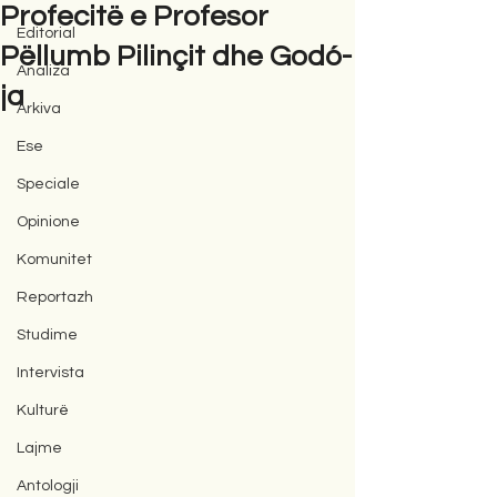
Profecitë e Profesor
Editorial
Pëllumb Pilinçit dhe Godó-
Analiza
ja
Arkiva
Ese
Speciale
Opinione
Komunitet
Reportazh
Studime
Intervista
Kulturë
Lajme
Antologji