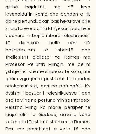
gjithë hajdutët, me në krye 
kryehajdutin Rama
 dhe bandën e tij, 
do të përfunduakan pas hekurave dhe 
shqiptarëve do t’u kthyekan paratë e 
vjedhura - i bëjnë mbarë teleshikuesit 
të dyshojnë thellë për një 
bashkëpunim të fshehtë dhe 
thellësisht djallëzor të Ramës me 
Profesor Pëllumb Pilinçin, me qëllim 
yshtjen e tyre me shpresa të kota, me 
qëllim zgjatjen e pushtetit të bandës 
neokomuniste, deri në pafundësi. Ky 
dyshim i bazuar i
teleshikuesve i bën 
ata të vijnë në përfundimin se Profesor 
Pëllumb Pilinçi ka marrë përsipër të 
luajë rolin  e Godosë, duke e vënë 
veten plotësisht në shërbim të Ramës. 
Pra, me premtimet e veta të çdo 