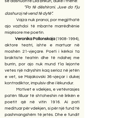
se dashuonte Lila Brikun, duke i thënë:
“Po të dëshironi. Juve do t’ju 
dashuroj në vend të dytë”.
Vajza nuk pranoi, por megjithatë 
ajo vazhdoi të mbante marrëdhënie 
miqësore me poetin.
Veronika Pollonskaja 
(1908-1994), 
aktore teatri, ishte e martuar në 
moshën 21-vjeçare. Poeti i kërkoi ta 
braktiste teatrin dhe të ndahej me 
burrin, por ajo nuk mund t’ia lejonte 
vetes një ndryshim kaq serioz në jetën 
e vet, se Majakovski 36-vjeçar i dukej 
kontradiktor, impulsiv dhe i lëkundur.
            Motivet e vdekjes, e vetëvrasjes 
patën filluar të shtoheshin në lirikën e 
poetit që në vitin 1916. Ai pati 
medituar për vdekjen, si për një fund të 
pashmangshëm të jetës. Dhe e fundit 