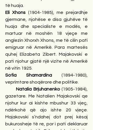
të huaja.
Eli Xhons
 (1904-1985), me prejardhje 
gjermane, njohëse e disa gjuhëve të 
huaja dhe specialiste e modës, e 
martuar në moshën 18 vjeçe me 
anglezin Xhorxh Xhons, me të cilin pati 
emigruar në Amerikë. Para martesës 
quhej Elizabeta Zibert. Majakovski e 
pati njohur gjatë një vizite në Amerikë 
në vitin 1925.
Sofia Shamardina 
(1894-1980), 
veprimtare shoqërore dhe politike.
       Natalia Brjuhanenko 
(1905-1984), 
gazetare. Me Natalien Majakovski qe 
njohur kur ai kishte mbushur 33 vjeç, 
ndërkohë që ajo ishte 20 vjeçe. 
Majakovski s’ndahej dot prej kësaj 
bukurosheje të re, por i pati deklaruar 