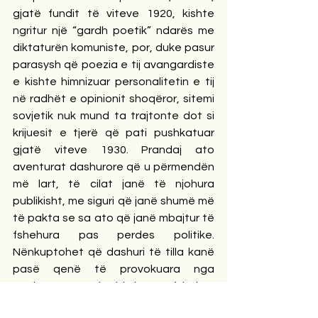
gjatë fundit të viteve 1920, kishte 
ngritur një “gardh poetik” ndarës me 
diktaturën komuniste, por, duke pasur 
parasysh që poezia e tij avangardiste 
e kishte himnizuar personalitetin e tij 
në radhët e opinionit shoqëror, sitemi 
sovjetik nuk mund ta trajtonte dot si 
krijuesit e tjerë që pati pushkatuar 
gjatë viteve 1930. Prandaj ato 
aventurat dashurore që u përmendën 
më lart, të cilat janë të njohura 
publikisht, me siguri që janë shumë më 
të pakta se sa ato që janë mbajtur të 
fshehura pas perdes politike. 
Nënkuptohet që dashuri të tilla kanë 
pasë qenë të provokuara nga 
strukturat e shërbimit të fshehtë 
sovjetik, me qëllim vetëvrasjen e 