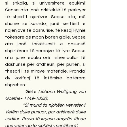
si shkolla, si universitete edukimi. 
Sepse ata janë arkitektë të përkryer 
të shpirtit njerëzor. Sepse ata, më 
shumë se kushdo, janë selitësit e 
ndjenjave të dashurisë, të kësaj Hyjnie 
tokësore që mban botën gjallë. Sepse 
ata janë farkëtuesit e pasurisë 
shpirtërore të heronjve të tyre. Sepse 
ata janë edukatorët shëmbullor të 
dashurisë për atdheun, për punën, si 
thesari i të mirave materiale. Prandaj 
dy korifenj të letërsisë botërore 
shprehen:
            Gëte 
(Johann Wolfgang von 
Goethe 
-
 1749-1832):
“Si mund ta njohësh vetveten? 
Vetëm duke punuar, por anjëherë duke 
soditur. Provo të kryesh detyrën tënde 
dhe veten do ta njohësh menjëherë”.