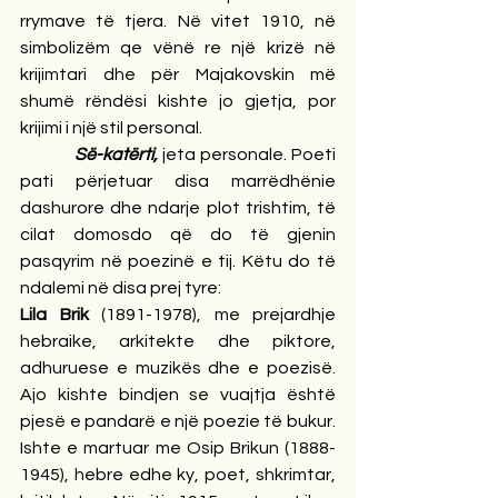
rrymave të tjera. Në vitet 1910, në 
simbolizëm qe vënë re një krizë në 
krijimtari dhe për Majakovskin më 
shumë rëndësi kishte jo gjetja, por 
krijimi i një stil
personal.
Së-katërti, 
jeta personale. Poeti 
pati përjetuar disa marrëdhënie 
dashurore dhe ndarje plot trishtim, të 
cilat domosdo që do të gjenin 
pasqyrim në poezinë e tij. Këtu do të 
ndalemi në disa prej tyre:
Lila Brik
 (1891-1978), me prejardhje 
hebraike, arkitekte dhe piktore, 
adhuruese e muzikës dhe e poezisë. 
Ajo kishte bindjen se vuajtja është 
pjesë e pandarë e një poezie të bukur. 
Ishte e martuar me Osip Brikun (1888-
1945), hebre edhe ky, poet, shkrimtar, 