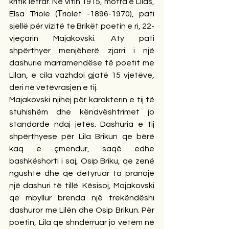
kritik letrar. Në vitin 1915, motra e Lilas, 
Elsa Triole (Тriolet -1896-1970), pati 
sjellë për vizitë te Brikët poetin e ri, 22-
vjeçarin Majakovski. Aty pati 
shpërthyer menjëherë zjarri i një 
dashurie marramendëse të poetit me 
Lilan, e cila vazhdoi gjatë 15 vjetëve, 
deri në vetëvrasjen e tij.
Majakovski njihej për karakterin e tij të 
stuhishëm dhe këndvështrimet jo 
standarde ndaj jetës. Dashuria e tij 
shpërthyese për Lila Brikun qe bërë 
kaq e çmendur, saqë edhe 
bashkëshorti i saj, Osip Briku, qe zenë 
ngushtë dhe qe detyruar ta pranojë 
një dashuri të tillë. Kësisoj, Majakovski 
qe mbyllur brenda një trekëndëshi 
dashuror me Lilën dhe Osip Brikun. Për 
poetin, Lila qe shndërruar jo vetëm në 