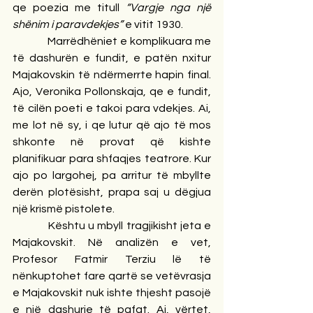
qe poezia me titull 
“Vargje nga një 
shënim i paravdekjes”
 e vitit 1930.
            Marrëdhëniet e komplikuara me 
të dashurën e fundit, e patën nxitur 
Majakovskin të ndërmerrte hapin final. 
Ajo, Veronika Pollonskaja, qe e fundit, 
të cilën poeti e takoi para vdekjes. Ai, 
me lot në sy, i qe lutur që ajo të mos 
shkonte në provat që kishte 
planifikuar para shfaqjes teatrore. Kur 
ajo po largohej, pa arritur të mbyllte 
derën plotësisht, prapa saj u dëgjua 
një krismë pistolete.
            Kështu u mbyll tragjikisht jeta e 
Majakovskit. Në analizën e vet, 
Profesor Fatmir Terziu lë të 
nënkuptohet fare qartë se vetëvrasja 
e Majakovskit nuk ishte thjesht pasojë 
e një dashurie të pafat. Ai, vërtet, 