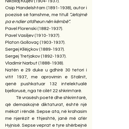
Nikollaj Klujev (1904-1937).
Osip Mandelshtam (1891-1938), autor i 
poezisë së famshme, me titull 
“Jetojmë 
pa e ndier atdheun nën këmbë”.
Pavel Florenski (1882-1937).
Pavel Vasiljev (1910-1937).
Platon Gollovaç (1903-1937).
Sergej Kllëjçkov (1889-1937).
Sergej Tretjakov (1892-1937).
Vladimir Narbut (1888-1938).
Natën e 29 duke u gdhirë 30 tetori i 
vitit 1937, me aprovimin e Stalinit, 
qenë pushkatuar 132 intelektualë 
bjellorusë, nga të cilët 22 shkrimtarë.
            Të vrasësh poetë dhe shkrimtarë, 
që demaskojnë diktaturat, është një 
mëkat i rëndë. Sepse ata, në krahasim 
me njerëzit e thjeshtë, janë më afër 
Hyjnisë. Sepse veprat e tyre shërbejnë 