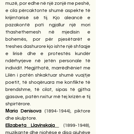
muzë, por edhe në një zonjë me peshë, 
e cila përcaktonte shumë aspekte të 
krijimtarisë së tij. Kjo aleancë e 
pazakontë pati ngjallur një mori 
thashethemesh në mjedisin e 
bohemës, por për pjesëtarët e 
treshes dashurore kjo ishte një shfaqje 
e lirisë dhe e protestës kundër 
ndërhyrjeve në jetën personale të 
individit. Megjithatë, marrëdhëniet me 
Lilën i patën shkaktuar shumë vuajtje 
poetit, të shoqëruara me konflikte të 
brendshme, të cilat, sipas të gjitha 
gjasave, patën nxitur më tej krizën e tij 
shpirtërore.
Мaria Denisova 
(1894-1944), piktore 
dhe skulptore.
Elizabeta Llavinskaja 
 (1899-1948), 
muzikante dhe njohëse e disa gjuhëve 