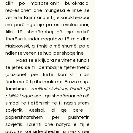
cilin po mbizotëronin burokracia, 
represionet dhe mungesa e lirisë së 
vërtetë. Krijimtaria e tij, e karakterizuar 
më parë nga një patos revolucionar, 
filloi të shndërrohej në një satirë 
therëse kundër rregullave të reja dhe 
Majakovski, gjithnjë e më shumë, po e 
ndiente veten të huaj për shoqërinë.
            Poezitë e krijuara në vitet e fundit 
të jetës së tij, përmbajnë tjetërthëna 
(aluzione) për këtë konflikt midis 
ëndrrës së tij dhe realitetit. Fraza e tij e 
famshme - 
realiteti ekzistues është një 
pisllëk i ngurosur 
-
qe shndërruar në një 
simbol të tjetërsimit të tij nga sistemi 
sovjetik. Kësisoj, ai qe bërë i 
papërshtatshëm për pushtetin 
sovjetik. Talenti dhe natyra e tij e 
pavarur konsideroheshin si rrezik për 