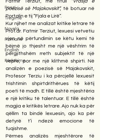
Fatmir Terziut, me titull 
“Vrasja e 
Poezi
poezisë së Majakovskit”, 
të botuar në 
Portalin e tij “Fjala e Lirë”.
Tregime
Kur njihet me analizat kritike letrare të 
Novela
Prof.dr. Fatmir Terziut, lexuesi vetvetiu 
vjen në përfundimin se këtu kemi të 
Romane
bëjmë jo thjesht me një vështrim të 
English
përgjithshëm rreth subjektit të një 
Përkthime
vepre, por me një klithmë shpirti. Në 
analizën e poezisë së Majakovskit, 
Profesor Terziu i ka përcjellë lexuesit 
trishtimin shpirtdrithërues të këtij 
poeti të madh. E tillë është mjeshtëria 
e një kritiku të talentuar. E tillë është 
magjia e kritikës letrare. Ajo nuk ka për 
qëllim ta bindë lexuesin, ajo ka për 
detyrë t’i ndezë emocione të 
fuqishme.
Përmes analizës mjeshtërore të 