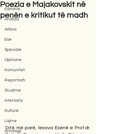
Poezia e Majakovskit në
Editorial
penën e kritikut të madh
Analiza
Arkiva
Ese
Speciale
Opinione
Komunitet
Reportazh
Studime
Intervista
Kulturë
Lajme
Ditë më parë, lexova Esenë e Prof.dr. 
Antologji