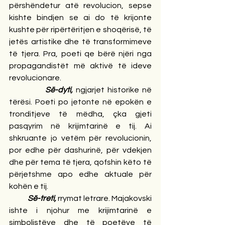
përshëndetur atë revolucion, sepse 
kishte bindjen se ai do të krijonte 
kushte për ripërtëritjen e shoqërisë, të 
jetës artistike dhe të transformimeve 
të tjera. Pra, poeti qe bërë njëri nga 
propagandistët më aktivë të ideve 
revolucionare.
Së-dyti, 
ngjarjet historike në 
tërësi. Poeti po jetonte në epokën e 
tronditjeve të mëdha, çka gjeti 
pasqyrim në krijimtarinë e tij. Ai 
shkruante jo vetëm për revolucionin, 
por edhe për dashurinë, për vdekjen 
dhe për tema të tjera, qofshin këto të 
përjetshme apo edhe aktuale për 
kohën e tij.
Së-treti, 
rrymat letrare. Majakovski 
ishte i njohur me krijimtarinë e 
simbolistëve dhe të poetëve të 