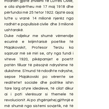
rrodhën gjatë zhvillimi të Luftës Civile, 
e cila shpërtheu më 17 maj 1918 dhe 
përfundoi më 25 tetor 1922. Gjatë asaj 
lufte u vranë 14 milionë njerëz nga 
radhët e popullsisë civile  dhe 3 milionë 
ushtarakë.
Duke ndjekur me shumë vëmendje 
ecurinë e krijimtarisë poetike të 
Majakovskit, Profesor Terziu ka 
sqaruar më së miri se, aty nga fundi i 
viteve 1920, pikëpamjet e poetit 
patën filluar të pësojnë ndryshime të 
dukshme. S’mund të ndodhte ndryshe, 
sepse Majakovski po vërente se 
realitetet sociale dhe politike ishin 
fare larg atyre idealeve, të cilat dikur 
ai i pati vlerësuar si themele të 
revolucionit. Ai po zhgënjehej gjithnjë e 
më shumë nga sistemi sovjetik, në të 