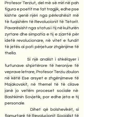
Profesor Terziut, del më së miri në pah 
figura e poetit me fat tragjik, edhe pse 
kishte qenë njëri nga përkrahësit më 
të fuqishëm të Revolucionit të Tetorit. 
Pavarësisht nga statusi i tij në kulturën 
zyrtare dhe simpatia e tij e zjarrtë për 
idetë revolucionare, në vitet e fundit 
të jetës ai pati përjetuar zhgënjime të 
thella.
            Si një analist i shkëlqyer i 
furtunave shpirtërore të heronjve të 
veprave letrare, Profesor Terziu zbulon 
në këtë Ese arsyet e zhgënjimeve të 
Majakovskit, në themel të të cilave 
janë jo vetëm proceset sociale në  
Bashkimin Sovjetik, por edhe jeta e tij 
personale.
            Dihet që bolshevikët, si 
flamurtarë të Revolucionit Socialist të 