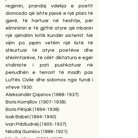
regjimin, prandaj vdekja e poetit 
domosdo që ishte pjesë e një plani të 
gjerë, të hartuar në heshtje, për 
eliminimin e të gjithë atyre që mbanin 
një qëndrim kritik kundër sistemit. Në 
vijim po japim vetëm një listë të 
shkurtuar të atyre poetëve dhe 
shkrimtarëve, të cilët diktatura e egër 
staliniste i pati pushkatuar në 
periudhën e terrorit të madh pas 
Luftës Civile dhe sidomos nga fundi i 
viteve 1930:
Aleksandër Çajanov (1888-1937).
Boris Kornjillov  (1907-1938).
Boris Pilnjak (1894-1938).
Isak Babel (1894-1940).
Ivan Priblludnëj (1905-1937).
Nikollaj Gumilov (1886-1921).