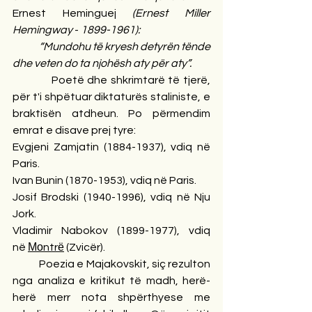
Ernest Heminguej 
(Ernest Miller 
Hemingway 
-
 1899-1961):
            “Mundohu të kryesh detyrën tënde 
dhe veten do ta njohësh aty për aty”.
            Poetë dhe shkrimtarë të tjerë, 
për t'i shpëtuar diktaturës staliniste, e 
braktisën atdheun. Po përmendim 
emrat e disave prej tyre:
Evgjeni Zamjatin (1884-1937), vdiq në 
Paris.
Ivan Bunin (1870-1953), vdiq në Paris.
Josif Brodski (1940-1996), vdiq në Nju 
Jork.
Vladimir Nabokov (1899-1977), vdiq 
në 
Моntrё
 (Zvicër).
            Poezia e Majakovskit, siç rezulton 
nga analiza e kritikut të madh, herë-
herë merr nota shpërthyese me 