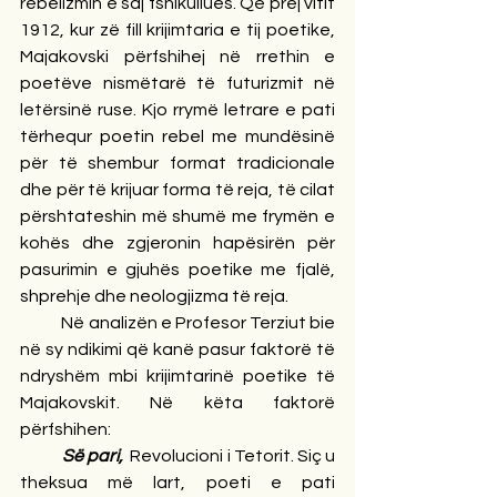
rebelizmin e saj fshikullues. Që prej vitit 
1912, kur zë fill krijimtaria e tij poetike, 
Majakovski përfshihej në rrethin e 
poetëve nismëtarë të futurizmit në 
letërsinë ruse. Kjo rrymë letrare e pati 
tërhequr poetin rebel me mundësinë 
për të shembur format tradicionale 
dhe për të krijuar forma të reja, të cilat 
përshtateshin më shumë me frymën e 
kohës dhe zgjeronin hapësirën për 
pasurimin e gjuhës poetike me fjalë, 
shprehje dhe neologjizma të reja.
            Në analizën e Profesor Terziut bie 
në sy ndikimi që kanë pasur faktorë të 
ndryshëm mbi krijimtarinë poetike të 
Majakovskit. Në këta faktorë 
përfshihen:
            Së pari, 
 Revolucioni i Tetorit. Siç u 
theksua më lart, poeti e pati 