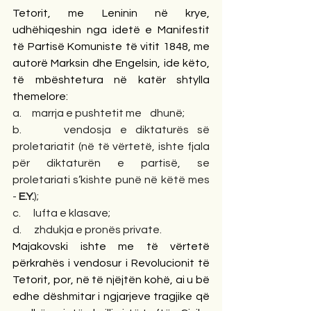
Tetorit, me Leninin në krye, 
udhëhiqeshin nga idetë e Manifestit 
të Partisë Komuniste të vitit 1848, me 
autorë Marksin dhe Engelsin, ide këto, 
të mbështetura në katër shtylla 
themelore:
a.     marrja e pushtetit me    dhunë;
b.     vendosja e diktaturës së 
proletariatit (në të vërtetë, ishte fjala 
për diktaturën e partisë, se 
proletariati s’kishte punë në këtë mes 
- 
E.Y.
);
c.      lufta e klasave;
d.      zhdukja e pronës private.
Majakovski ishte me të vërtetë 
përkrahës i vendosur i Revolucionit të 
Tetorit, por, në të njëjtën kohë, ai u bë 
edhe dëshmitar i ngjarjeve tragjike që 