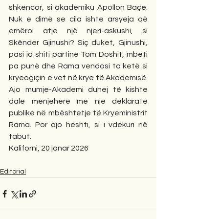
shkencor, si akademiku Apollon Baçe. 
Nuk e dimë se cila ishte arsyeja që 
emëroi atje një njeri-askushi, si 
Skënder Gjinushi? Siç duket, Gjinushi, 
pasi ia shiti partinë Tom Doshit, mbeti 
pa punë dhe Rama vendosi ta ketë si 
kryeogiçin e vet në krye të Akademisë. 
Ajo mumje-Akademi duhej të kishte 
dalë menjëherë me një deklaratë 
publike në mbështetje të Kryeministrit 
Rama. Por ajo heshti, si i vdekuri në 
tabut.
Kaliforni, 20 janar 2026
Editorial