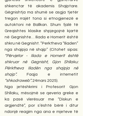
shkenctar të akademis Shqiptare. 
Gëgnishtja ma shumë se asgja tjetër 
tregon rrajët tona si etnogjenezë e 
autoktoni në Ballkan. Shum fjalë të 
Greqishtes klasike shpjegojnë kjartë 
në Gegnishte… Iliada e Homerit është 
shkru në Gegnisht. ”Perktheva “Iliaden” 
nga shqipja në shqip” (Citohet sipas: 
“Përvjetor 
- 
Iliada e Homerit është 
shkruar në Gegnisht, Gjon Shllaku: 
Përktheva Iliadën nga shqipja në 
shqip”.
 Faqja e internetit 
“shkodraweb”. 
24mars 2025).
Nga jetëshkrimi i Profesorit Gjon 
Shllaku, mësojmë se qeveria greke e 
ka pasë vlerësuar me “Diskun e 
argjendtë”, por s’është bërë i ditur 
ndonjë reagim nga ana e mjeteve të 