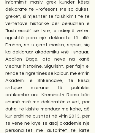
informimit masiv grek kundër kësaj 
deklarate të Profesorit. Me sa duket, 
grekët, si mjeshtër të falsifikimit të të 
vërtetave historike për periudhën e 
“lashtësisë” së tyre, e ndiejnë veten 
ngushtë para një deklarate të tillë. 
Druhen, se u çirret maska, sepse, siç 
ka deklaruar akademiku ynë i shquar, 
Apollon Baçe, ata neve na kanë 
vjedhur historinë. Sigurisht, për fajin e  
rëndë të ngrehinës së kalbur, me emrin 
Akademi e Shkencave, të kësaj 
shtojce mjerane të politikës 
antikombëtare. Kreministri Rama bëri 
shumë mirë me deklaratën e vet, por 
duhej të kishte menduar me kohë, që 
kur erdhi në pushtet në vitin 2013, për 
të vënë në krye të asaj akademie një 
personalitet me autoritet të lartë 