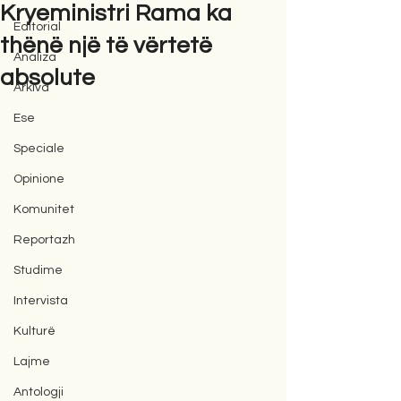
Kryeministri Rama ka
Editorial
thënë një të vërtetë
Analiza
absolute
Arkiva
Ese
Speciale
Opinione
Komunitet
Reportazh
Studime
Intervista
Kulturë
Lajme
Antologji