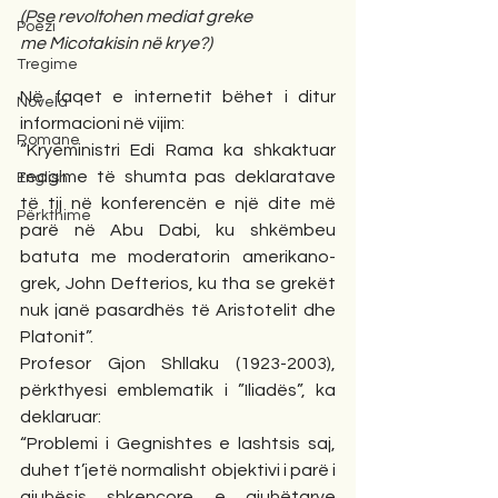
(Pse revoltohen mediat greke
Poezi
me Micotakisin në krye?)
Tregime
Në faqet e internetit bëhet i ditur 
Novela
informacioni në vijim:
Romane
“Kryeministri Edi Rama ka shkaktuar 
reagime të shumta pas deklaratave 
English
të tij në konferencën e një dite më 
Përkthime
parë në Abu Dabi, ku shkëmbeu 
batuta me moderatorin amerikano-
grek, John Defterios, ku tha se grekët 
nuk janë pasardhës të Aristotelit dhe 
Platonit”.
Profesor Gjon Shllaku (1923-2003), 
përkthyesi emblematik i ”Iliadës”, ka 
deklaruar:
“Problemi i Gegnishtes e lashtsis saj, 
duhet t’jetë normalisht objektivi i parë i 
gjuhësis shkencore e gjuhëtarve 