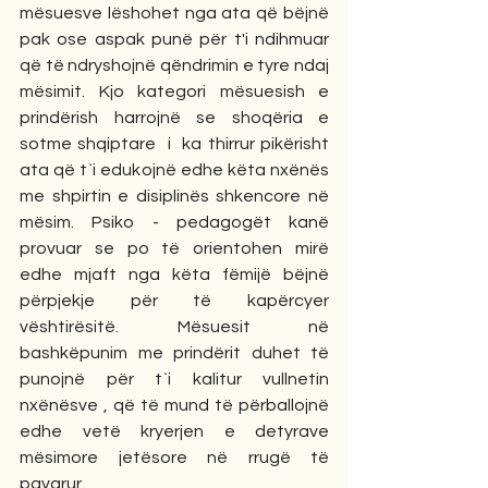
mësuesve lëshohet nga ata që bëjnë 
pak ose aspak punë për t'i ndihmuar 
që të ndryshojnë qëndrimin e tyre ndaj 
mësimit. Kjo kategori mësuesish e 
prindërish harrojnë se shoqëria e 
sotme shqiptare  i  ka thirrur pikërisht 
ata që t`i edukojnë edhe këta nxënës 
me shpirtin e disiplinës shkencore në 
mësim. Psiko - pedagogët kanë  
provuar se po të orientohen mirë  
edhe mjaft nga këta fëmijë bëjnë 
përpjekje për të kapërcyer 
vështirësitë. Mësuesit në 
bashkëpunim me prindërit duhet të 
punojnë për t`i kalitur vullnetin 
nxënësve , që të mund të përballojnë 
edhe vetë kryerjen e detyrave 
mësimore jetësore në rrugë të 
pavarur.