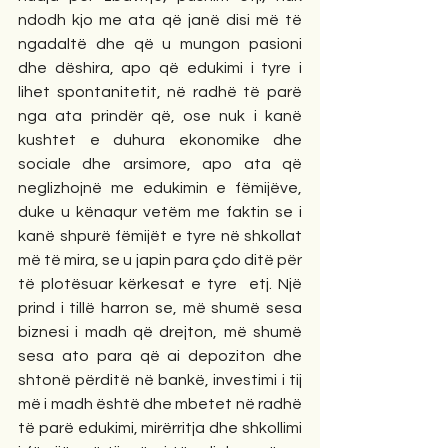
ndodh kjo me ata që janë disi më të 
ngadaltë dhe që u mungon pasioni 
dhe dëshira, apo që edukimi i tyre i 
lihet spontanitetit, në radhë të parë 
nga ata prindër që, ose nuk i kanë 
kushtet e duhura ekonomike dhe 
sociale dhe arsimore, apo ata që 
neglizhojnë me edukimin e fëmijëve, 
duke u kënaqur vetëm me faktin se i 
kanë shpurë fëmijët e tyre në shkollat 
më të mira, se u japin para çdo ditë për 
të plotësuar kërkesat e tyre  etj. Një 
prind i tillë harron se, më shumë sesa 
biznesi i madh që drejton, më shumë 
sesa ato para që ai depoziton dhe 
shtonë përditë në bankë, investimi i tij 
më i madh është dhe mbetet në radhë 
të parë edukimi, mirërritja dhe shkollimi 