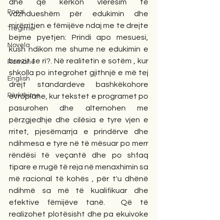
dhe që kërkon vlerësim të 
Poezi
vazhdueshëm për edukimin dhe 
mirërritjen e fëmijëve ndaj me te drejte 
Tregime
bejme pyetjen: Prindi apo mesuesi, 
Novela
kush ndikon me shume ne edukimin e 
brezit te ri?. Në realitetin e sotëm , kur 
Romane
shkolla po integrohet gjithnjë e më tej 
English
drejt standardeve bashkëkohore 
Përkthime
evropiane, kur tekstet e programet po 
pasurohen dhe alternohen me 
përzgjedhje dhe cilësia e tyre vjen e 
rritet, pjesëmarrja e prindërve dhe 
ndihmesa e tyre në të mësuar po merr 
rëndësi të veçantë dhe po shfaq 
tipare e rrugë të reja në menaxhimin sa 
më racional të kohës , për t'u dhënë 
ndihmë sa më të kualifikuar dhe 
efektive fëmijëve tanë.  Që të 
realizohet plotësisht dhe pa ekuivoke 