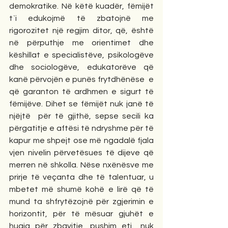
demokratike. Në këtë kuadër, fëmijët  
t`i edukojmë të zbatojnë me 
rigorozitet një regjim ditor, që, është 
në përputhje me orientimet dhe 
këshillat e specialistëve, psikologëve 
dhe sociologëve, edukatorëve që 
kanë përvojën e punës frytdhënëse  e  
që garanton të ardhmen e sigurt të 
fëmijëve. Dihet se fëmijët nuk janë të 
njëjtë  për të gjithë, sepse secili ka 
përgatitje e aftësi të ndryshme për të 
kapur me shpejt ose më ngadalë fjala 
vjen nivelin përvetësues të dijeve që 
merren në shkolla. Nëse nxënësve me 
prirje të veçanta dhe të talentuar, u 
mbetet më shumë kohë e lirë që të 
mund ta shfrytëzojnë për zgjerimin e 
horizontit, për të mësuar gjuhët e 
huaja për zbavitje, pushim etj., nuk 