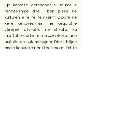
Kjo kërkesë vlerësohet si shumë e 
rëndësishme dhe  bën pjesë në 
kulturën e re të të nxënit. E parë në 
këtë këndvështrim me keqardhje 
vërejmë aty-këtu në shkolla, ku 
mjaftohen edhe me akuza (këta janë 
nxënës që nuk mësojnë). Dhe s'bëjnë 
asgjë konkrete për t'i ndihmuar . Është 
fatkeqësi e madhe kur fëmijët bien në 
duar të disa prindërve dhe mësuesve 
të tillë. Prindërit e mësuesit nuk duhet 
të tërhiqen nga vështirësitë që 
paraqet puna më këtë kontigjent 
nxënësish, sepse po të punohet mirë 
vjen një ditë kur ata shpërthejnë. 
Mjafton të kujtojmë  edhe Ajnshtajnin 
që  deri në moshën 9 - vjeçare nuk 
fliste normalisht. Në shpirtin e çdo 