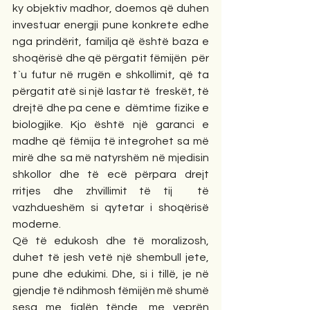
ky objektiv madhor, doemos që duhen 
investuar energji pune konkrete edhe 
nga prindërit, familja që është baza e 
shoqërisë dhe që përgatit fëmijën  për 
t`u futur në rrugën e shkollimit, që ta 
përgatit atë si një lastar të  freskët, të 
drejtë dhe pa cene e  dëmtime fizike e 
biologjike. Kjo është një garanci e 
madhe që fëmija të integrohet sa më 
mirë dhe sa më natyrshëm në mjedisin 
shkollor dhe të ecë përpara drejt 
rritjes dhe zhvillimit të tij  të 
vazhdueshëm si qytetar i shoqërisë 
moderne.
Që të edukosh dhe të moralizosh, 
duhet të jesh vetë një shembull jete, 
pune dhe edukimi. Dhe, si i tillë, je në 
gjendje të ndihmosh fëmijën më shumë 
sesa me fjalën tënde, me veprën 