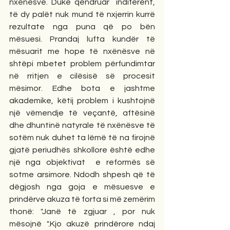
nxënësve. Duke qëndruar  indiferent, 
të dy palët nuk mund të nxjerrin kurrë 
rezultate nga puna që po bën 
mësuesi. Prandaj lufta kundër të 
mësuarit me hope të nxënësve në 
shtëpi mbetet problem përfundimtar 
në rritjen e cilësisë së procesit 
mësimor. Edhe bota e jashtme 
akademike, këtij problem i kushtojnë 
një vëmendje të veçantë, aftësinë 
dhe dhuntinë natyrale të nxënësve të 
sotëm nuk duhet ta lëmë të na firojnë 
gjatë periudhës shkollore është edhe 
një nga objektivat  e reformës së 
sotme arsimore. Ndodh shpesh që të 
dëgjosh nga goja e mësuesve e 
prindërve akuza të forta si më zemërim 
thonë: "Janë të zgjuar , por nuk 
mësojnë ".Kjo akuzë prindërore ndaj 