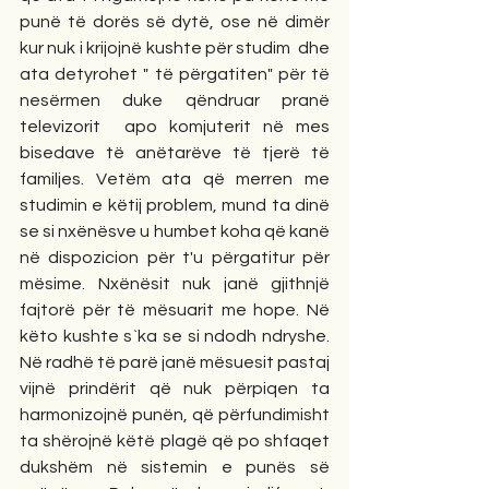
punë të dorës së dytë, ose në dimër 
kur nuk i krijojnë kushte për studim  dhe 
ata detyrohet " të përgatiten" për të 
nesërmen duke qëndruar pranë 
televizorit  apo komjuterit në mes 
bisedave të anëtarëve të tjerë të 
familjes. Vetëm ata që merren me 
studimin e këtij problem, mund ta dinë 
se si nxënësve u humbet koha që kanë 
në dispozicion për t'u përgatitur për 
mësime. Nxënësit nuk janë gjithnjë 
fajtorë për të mësuarit me hope. Në 
këto kushte s`ka se si ndodh ndryshe. 
Në radhë të parë janë mësuesit pastaj 
vijnë prindërit që nuk përpiqen ta 
harmonizojnë punën, që përfundimisht 
ta shërojnë këtë plagë që po shfaqet 
dukshëm në sistemin e punës së 