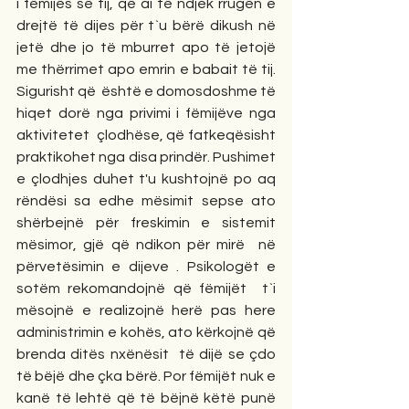
i fëmijës së tij, që ai të ndjek rrugën e 
drejtë të dijes për t`u bërë dikush në 
jetë dhe jo të mburret apo të jetojë 
me thërrimet apo emrin e babait të tij. 
Sigurisht që  është e domosdoshme të 
hiqet dorë nga privimi i fëmijëve nga 
aktivitetet  çlodhëse, që fatkeqësisht  
praktikohet nga disa prindër. Pushimet 
e çlodhjes duhet t'u kushtojnë po aq 
rëndësi sa edhe mësimit sepse ato 
shërbejnë për freskimin e sistemit 
mësimor, gjë që ndikon për mirë  në 
përvetësimin e dijeve . Psikologët e 
sotëm rekomandojnë që fëmijët  t`i 
mësojnë e realizojnë herë pas here 
administrimin e kohës, ato kërkojnë që 
brenda ditës nxënësit  të dijë se çdo 
të bëjë dhe çka bërë. Por fëmijët nuk e 
kanë të lehtë që të bëjnë këtë punë 