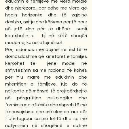
edukimin e fëmijëve me vlera morale 
dhe njerëzore, por edhe me vlera që 
hapin horizonte dhe të zgjojnë 
dëshira, nxitje dhe kërkesa për të ecur 
në jetë dhe për të dhënë  secili 
kontributin e  tij në këtë shoqëri 
moderne, ku ne jetojmë sot.
Por, sidomos mendojmë se është e 
domosdoshme që  anëtarët e familjes 
kërkohet të  jenë model në 
shfrytëzimin sa më racional të kohës 
për t`u marrë me edukimin dhe  
mirërritjen e fëmijëve. Kjo do të 
ndikonte në mënyrë të drejtpërdrejtë 
në përgatitjen psikologjike dhe 
formimin me aftësitë dhe shprehitë më 
të nevojshme dhe më elementare për 
t`u integruar sa më lehtë dhe sa më 
natyrshëm në shoqërinë e sotme 