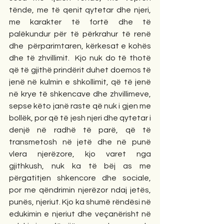
tënde, me të qenit qytetar dhe njeri, 
me karakter të fortë dhe të 
palëkundur për të përkrahur të renë 
dhe  përparimtaren, kërkesat e kohës 
dhe të zhvillimit.  Kjo nuk do të thotë 
që të gjithë prindërit duhet doemos të 
jenë në kulmin e shkollimit, që të jenë 
në krye të shkencave dhe zhvillimeve, 
sepse këto janë raste që nuk i gjen me 
bollëk, por që të jesh njeri dhe qytetar i 
denjë në radhë të parë, që të 
transmetosh në jetë dhe në punë 
vlera njerëzore, kjo varet nga 
gjithkush, nuk ka të bëj as me 
përgatitjen shkencore dhe sociale, 
por me qëndrimin njerëzor ndaj jetës, 
punës, njeriut. Kjo ka shumë rëndësi në 
edukimin e njeriut dhe veçanërisht në 