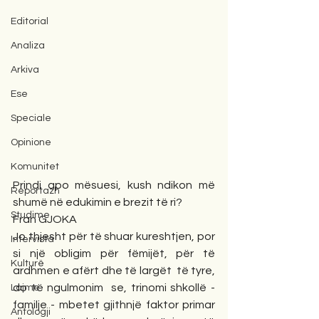
Editorial
Analiza
Arkiva
Ese
Speciale
Opinione
Komunitet
Prindi apo mësuesi, kush ndikon më 
Reportazh
shumë në edukimin e brezit të ri?
Studime
Fran GJOKA
Jo thjesht për të shuar kureshtjen, por 
Intervista
si një obligim për fëmijët, për të 
Kulturë
ardhmen e afërt dhe të largët  të tyre, 
do të ngulmonim  se, trinomi shkollë - 
Lajme
familje - mbetet gjithnjë faktor primar 
Antologji