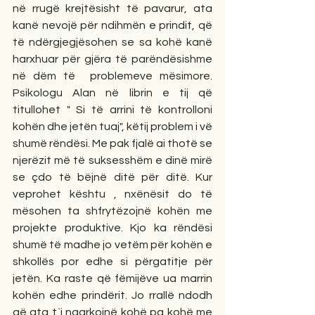
në rrugë krejtësisht të pavarur, ata 
kanë nevojë për ndihmën e prindit, që 
të ndërgjegjësohen se sa kohë kanë 
harxhuar për gjëra të parëndësishme 
në dëm të  problemeve mësimore.         
Psikologu Alan në librin e tij që 
titullohet " Si të arrini të kontrolloni 
kohën dhe jetën tuaj", këtij problem i vë 
shumë rëndësi. Me pak fjalë ai thotë se 
njerëzit më të suksesshëm e dinë mirë 
se çdo të bëjnë ditë për ditë. Kur 
veprohet kështu , nxënësit do të 
mësohen ta shfrytëzojnë kohën me 
projekte produktive. Kjo ka rëndësi 
shumë të madhe jo vetëm për kohën e 
shkollës por edhe si përgatitje për 
jetën. Ka raste që fëmijëve ua marrin 
kohën edhe prindërit. Jo rrallë ndodh 
që ata t`i ngarkojnë kohë pa kohë me 