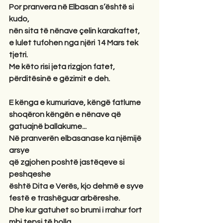
Por pranvera në Elbasan s’është si 
kudo,
nën sita të nënave çelin karakaftet,
e lulet tufohen nga njëri 14 Mars tek 
tjetri.
Me këto risi jeta rizgjon fatet,
përditësinë e gëzimit e deh.
E kënga e kumuriave, këngë fatlume
shoqëron këngën e nënave që 
gatuajnë ballakume...
Në pranverën elbasanase ka njëmijë 
arsye
që zgjohen poshtë jastëqeve si 
peshqeshe
është Dita e Verës, kjo dehmë e syve
festë e trashëguar arbëreshe.
Dhe kur gatuhet so brumi i rrahur fort
mbi tepsi të holla