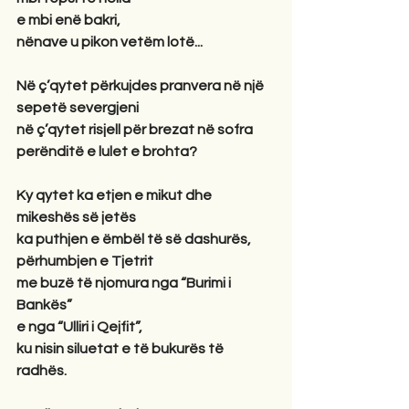
e mbi enë bakri,
nënave u pikon vetëm lotë...
Në ç’qytet përkujdes pranvera në një 
sepetë severgjeni
në ç’qytet risjell për brezat në sofra
perënditë e lulet e brohta?
Ky qytet ka etjen e mikut dhe 
mikeshës së jetës
ka puthjen e ëmbël të së dashurës, 
përhumbjen e Tjetrit
me buzë të njomura nga “Burimi i 
Bankës”
e nga “Ulliri i Qejfit”,
ku nisin siluetat e të bukurës të 
radhës.