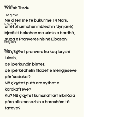
Poezi
Fatmir Terziu
Tregime
Në ditën më të bukur më 14 Mars,
Novela
ditët zhurmohen mbledhin ‘dynjanë’,
njerëzit bekohen me urimin e bardhë,
Romane
rruga e Pranverës nis në Elbasan!
English
Përkthime
Në ç’qytet pranvera ka kaq laryshi 
lulesh,
që i përkundin bletët,
që i përkëdhelin flladet e mëngjeseve 
për ‘sadaka’?
Në ç’qytet puth era sythet e 
karakafteve?
Ku? Në ç’qytet kumuriat lart mbi Kala
përcjellin mesazhin e hareshëm të 
fateve?