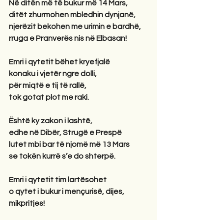
Në ditën më të bukur më 14 Mars,
ditët zhurmohen mbledhin dynjanë,
njerëzit bekohen me urimin e bardhë,
rruga e Pranverës nis në Elbasan!
Emri i qytetit bëhet kryefjalë
konaku i vjetër ngre dolli,
për miqtë e tij të rallë,
tok gotat plot me raki.
Është ky zakon i lashtë,
edhe në Dibër, Strugë e Prespë
lutet mbi bar të njomë më 13 Mars
se tokën kurrë s’e do shterpë.
Emri i qytetit tim lartësohet
o qytet i bukur i mençurisë, dijes, 
mikpritjes!