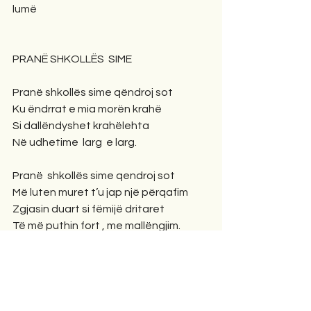
lumë
PRANË SHKOLLËS  SIME
Pranë shkollës sime qëndroj sot
Ku ëndrrat e mia morën krahë
Si dallëndyshet krahëlehta
Në udhetime  larg  e larg.
Pranë  shkollës sime qendroj sot
Më luten muret t’u jap një përqafim
Zgjasin duart si fëmijë dritaret
Të më puthin fort , me mallëngjim.
Pranë shkollës sime qëndroj sot
Dridhjet e shpirtit si det valëzojnë
Mbledh diej të vegjel, nxënësit e mi
Mëngjeset e mia t’i lumturojnë.