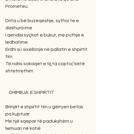
Prometeu.
Drita u bë buzeqeshje, sythoi te e 
dashura ime
I qendisi syçkat e bukur, me puthje e 
ledhatime
Erdhi si i xixellonjë në pallatin e shpirtit 
tim
Të ndris sokaqet e tij,ta coptoj’ këtë 
shtetrrethim 
    DHIMBJA  E SHPIRTIT
Brinjët e shpirtit tim u gërryen befas 
pa kuptuar
Me një sqepar të padukshëm u 
lwmuan në kohë