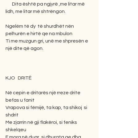
       Dita është pa ngjyrë ,me litar më 
lidh, me litar më shtrëngon.
Ngelëm të dy  të shurdhët nën 
pelhurën e hirtë qe na mbulon
Ti me muzgun gri, unë me shpresën e 
një dite që agon.
KJO   DRITË
Në cepin e dritarës një rreze drite 
befas u fanit
Vrapova si fëmijë, ta kap, ta shikoj  si 
shdrit
Me zjarrin në gji flakëroi, si feniks 
shkelqeu
E mora në duar, si dhurata qe dha 