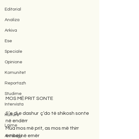
Editorial
Analiza
Arkiva
Ese
Speciale
Opinione
Komunitet
Reportazh
Studime
MOS MË PRIT SONTE 
Intervista
S’e di e dashur  ç’do të shikosh sonte  
Kulturë
në endërr
Lajme
Mua mos më prit, as mos më thirr 
ëmbël në emër
Antologji