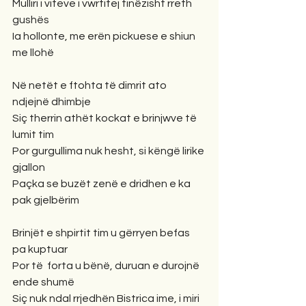
Mulliri i viteve i vwrtitej tinëzisht rreth 
gushës
Ia hollonte, me erën pickuese e shiun 
me llohë
Në netët e ftohta të dimrit ato 
ndjejnë dhimbje
Siç therrin athët kockat e brinjwve të 
lumit tim
Por gurgullima nuk hesht, si këngë lirike 
gjallon
Paçka se buzët zenë e dridhen e ka 
pak gjelbërim
Brinjët e shpirtit tim u gërryen befas  
pa kuptuar
Por të  forta u bënë, duruan e durojnë 
ende shumë
Siç nuk ndal rrjedhën Bistrica ime, i miri 