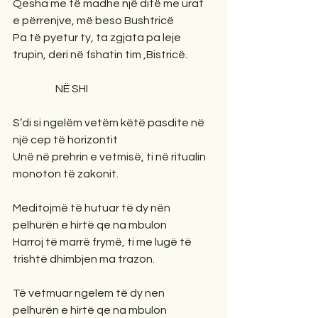
Qesha me të madhe një ditë me urat  
e përrenjve, më beso Bushtricë
Pa të pyetur ty, ta zgjata pa leje 
trupin, deri në fshatin tim ,Bistricë.
                    NË SHI
S’di si ngelëm vetëm këtë pasdite në 
një cep të horizontit
Unë në prehrin e vetmisë, ti në ritualin 
monoton të zakonit.
Meditojmë të hutuar të dy nën 
pelhurën e hirtë qe na mbulon
Harroj të marrë frymë, ti me lugë të 
trishtë dhimbjen ma trazon.
Të vetmuar ngelem të dy nen 
pelhurën e hirtë qe na mbulon 