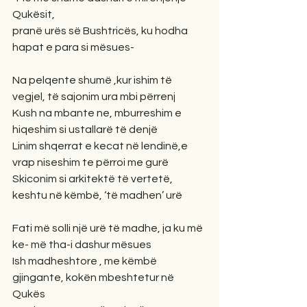
Qukësit,
pranë urës së Bushtricës, ku hodha 
hapat e para si mësues-
Na pelqente shumë ,kur ishim të 
vegjel, të sajonim ura mbi përrenj
Kush na mbante ne, mburreshim e 
hiqeshim si ustallarë të denjë
Linim shqerrat e kecat në lendinë,e 
vrap niseshim te përroi me gurë
Skiconim si arkitektë të vertetë, 
keshtu në këmbë, ‘të madhen’ urë
Fati më solli një urë të madhe, ja ku më 
ke- më tha-i dashur mësues
Ish madheshtore , me këmbë 
gjingante, kokën mbeshtetur në 
Qukës