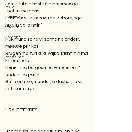
Jam si lulja e brishtë e bajames qe 
Poezi
thellimi më ngrin
Tregime
Dridhem si trumcaku në deborë,sqë 
hpirtin po ia nxijn’
Novela
Romane
Nuk mund të të vij sonte në ëndërr, 
mos më prit kot
English
Rrugën ma zuri kukuvajka,trishtimin ma 
Përkthime
ktheu në lot
Hënën ma burgosi një re, në errësir’ 
endem në panik
Bota është çmendur, e dashur,të vij 
sot, kam frikë.
URA  E ZEMRËS 
-Me me shumë dashuri e mirënjohje 