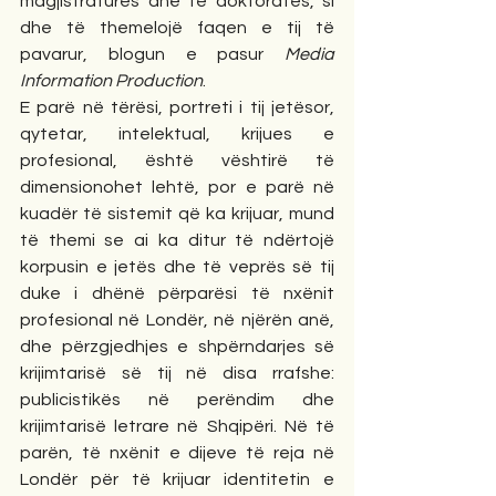
magjistraturës dhe të doktoratës, si 
dhe të themelojë faqen e tij të 
pavarur, blogun e pasur 
Media 
Information Production
.
E parë në tërësi, portreti i tij jetësor, 
qytetar, intelektual, krijues e 
profesional, është vështirë të 
dimensionohet lehtë, por e parë në 
kuadër të sistemit që ka krijuar, mund 
të themi se ai ka ditur të ndërtojë 
korpusin e jetës dhe të veprës së tij 
duke i dhënë përparësi të nxënit 
profesional në Londër, në njërën anë, 
dhe përzgjedhjes e shpërndarjes së 
krijimtarisë së tij në disa rrafshe: 
publicistikës në perëndim dhe 
krijimtarisë letrare në Shqipëri. Në të 
parën, të nxënit e dijeve të reja në 
Londër për të krijuar identitetin e 