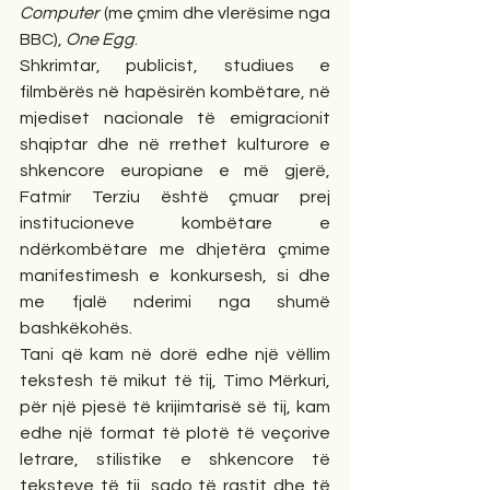
Computer
 (me çmim dhe vlerësime nga 
BBC), 
One Egg
.
Shkrimtar, publicist, studiues e 
filmbërës në hapësirën kombëtare, në 
mjediset nacionale të emigracionit 
shqiptar dhe në rrethet kulturore e 
shkencore europiane e më gjerë, 
Fatmir Terziu është çmuar prej 
institucioneve kombëtare e 
ndërkombëtare me dhjetëra çmime 
manifestimesh e konkursesh, si dhe 
me fjalë nderimi nga shumë 
bashkëkohës.  
Tani që kam në dorë edhe një vëllim 
tekstesh të mikut të tij, Timo Mërkuri, 
për një pjesë të krijimtarisë së tij, kam 
edhe një format të plotë të veçorive 
letrare, stilistike e shkencore të 
teksteve të tij, sado të rastit dhe të 