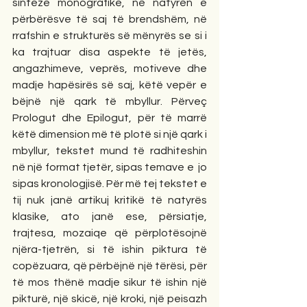
sinteze monografike, në natyrën e 
përbërësve të saj të brendshëm, në 
rrafshin e strukturës së mënyrës se si i 
ka trajtuar disa aspekte të jetës, 
angazhimeve, veprës, motiveve dhe 
madje hapësirës së saj, këtë vepër e 
bëjnë një qark të mbyllur. Përveç 
Prologut dhe Epilogut, për të marrë 
këtë dimension më të plotë si një qark i 
mbyllur, tekstet mund të radhiteshin 
në një format tjetër, sipas temave e  jo 
sipas kronologjisë. Për më tej tekstet e 
tij nuk janë artikuj kritikë të natyrës 
klasike, ato janë ese, përsiatje, 
trajtesa, mozaiqe që përplotësojnë 
njëra-tjetrën, si të ishin piktura të 
copëzuara, që përbëjnë një tërësi, për 
të mos thënë madje sikur të ishin një 
pikturë, një skicë, një kroki, një peisazh 