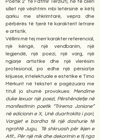
Poetik 2” të Fatmir Terziut), në të cilën 
sillet një vështrim mbi letërsinë e këtij 
qarku me shkrimtarë, vepra dhe 
përbërës të tjerë të karakterit letrare 
e artistik.
Vëllimi më tej merr karakter referencial, 
një këngë, një vendbanim, një 
legjendë, një poezi, një varg, një 
ngjarje artistike dhe një vlerësim 
profesional, po edhe një përsiatje 
krijuese, intelektuale e estetike e Timo 
Mërkurit në tekstet e pagëzuara me 
titull jo shumë provokues: 
Mendime 
duke lexuar një poezi
, 
Përshëndetje në 
manifestimin poetik “Trirema Joniane” 
në edicionin e X
, 
Unë duartrokita i pari
, 
Vargjet e bardha të një dashurie të 
ngrohtë Jugu
,  
Të shkruash për ikjen e 
Atit... Për një mik dhe dekorimin e tij nga 