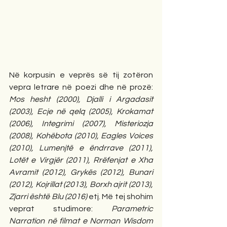
Në korpusin e veprës së tij zotëron 
vepra letrare në poezi dhe në prozë: 
Mos hesht (2000), Djalli i Argadasit 
(2003), Ecje në qelq (2005), Krokamat 
(2006), Integrimi (2007), Misteriozja 
(2008), Kohëbota (2010), Eagles Voices 
(2010), Lumenjtë e ëndrrave (2011), 
Lotët e Virgjër (2011), Rrëfenjat e Xha 
Avramit (2012), Grykës (2012), Bunari 
(2012), Kojrillat (2013), Borxh ajrit (2013), 
Zjarri është Blu (2016)
 etj. Më tej shohim 
veprat studimore: 
Parametric 
Narration në filmat e Norman Wisdom 