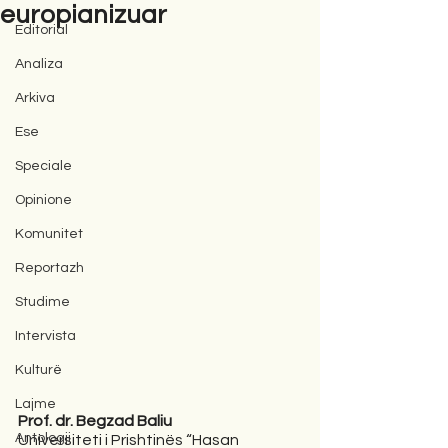
europianizuar
Editorial
Analiza
Arkiva
Ese
Speciale
Opinione
Komunitet
Reportazh
Studime
Intervista
Kulturë
Lajme
Prof. dr. Begzad Baliu
Antologji
Universiteti i Prishtinës “Hasan 