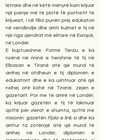
letrare dhe në këtë mënyrë kam krijuar 
një pamje më të plotë të portretit të 
krijuesit, i cili filloi punën prej edukatori 
në vendlindje dhe arriti kulmet e tij në 
një nga qendrat më elitare në Evropë, 
në Londër. 
E kuptueshme. Fatmir Terziu e ka 
nxënë në rininë e hershme të tij në 
Elbasan e Tiranë atë që mund të 
arrihej në atdheun e tij: diplomën e 
edukatorit dhe e ka ushtruar atë që 
nxihej atë kohë në Tiranë, zejen e 
gazetarit. Por me të arrirë në Londër, 
ka krijuar gazetën e tij të lakmuar 
qoftë për vlerat e shumta, qoftë me 
misionin: gazetën 
Fjala e lirë
; si dhe ka 
arritur ta zotërojë atë që mund të 
arrihej në Londër, diplomën e 