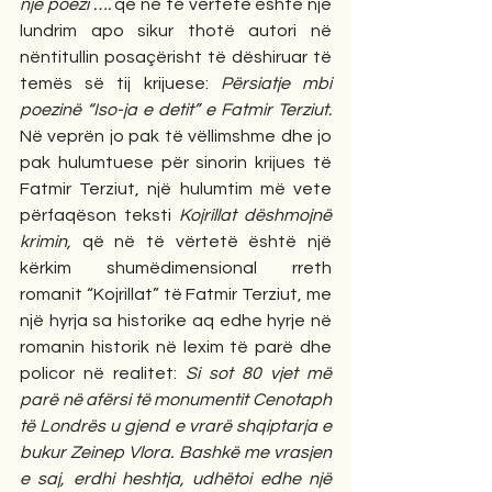
një poezi ….
 që në të vërtetë është një 
lundrim apo sikur thotë autori në 
nëntitullin posaçërisht të dëshiruar të 
temës së tij krijuese: 
Përsiatje mbi 
poezinë “Iso-ja e detit” e Fatmir Terziut. 
Në veprën jo pak të vëllimshme dhe jo 
pak hulumtuese për sinorin krijues të 
Fatmir Terziut, një hulumtim më vete 
përfaqëson teksti 
Kojrillat dëshmojnë 
krimin,
 që në të vërtetë është një 
kërkim shumëdimensional rreth 
romanit “Kojrillat” të Fatmir Terziut, me 
një hyrja sa historike aq edhe hyrje në 
romanin historik në lexim të parë dhe 
policor në realitet: 
Si sot 80 vjet më 
parë në afërsi të monumentit Cenotaph 
të Londrës u gjend e vrarë shqiptarja e 
bukur Zeinep Vlora. Bashkë me vrasjen 
e saj, erdhi heshtja, udhëtoi edhe një 