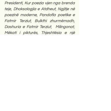
Presidenti
, 
Kur poezia vjen nga brenda 
teje
, 
Dhoksologjia e Atdheut
, 
Ngjitje në 
poezinë moderne
, 
Pandofla poetike e 
Fatmir Terziut
, 
Bulkthi zhurmëmadh, 
Dashuria e Fatmir Terziut
,  
Milingonat, 
Mëkati i pikturës, Thjeshtësia e një 
poezie moderne
, 
Portreti i Duçes i 
gdhendur në shkëmb dhe poezia
, 
Moderniteti i një melodie pagane, 
prej 
të cilave mund të krijohet një antologji 
e komentuar e veprës përfaqësuese 
letrare të Fatmir Terziut. 
Mbaj mend kur kritiku, poeti e Profesori 
i Universitetit të Prishtinës Agim Vinca, 
në vitet ’80 botonte te gazeta 
studentore “Bota e re”, një poet, një 
poezi, një koment, në një të tretën e 
faqes së madhe të gazetës. 
Megjithëse gazeta ishte e 