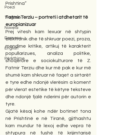
Prishtina”
Poezi
Fatmir Terziu – portreti i atdhetarit të 
Tregime
europianizuar 
Novela
Prej vitesh kam lexuar në shtypin 
Romane
elektronik dhe të shkruar poezi, proza, 
mendime kritike, artikuj të karakterit 
English
popullarizues, analiza politike, 
Përkthime
shoqërore e sociokulturore të Z. 
Fatmir Terziu dhe kur më pak e kur më 
shumë kam shkruar në faqet a sirtarët 
e tyre edhe ndonjë vlerësim a koment 
për vlerat estetike të këtyre teksteve 
dhe ndonjë fjalë nderimi për autorin e 
tyre.
Gjatë kësaj kohe ndër botimet tona 
në Prishtinë e në Tiranë, gjithashtu 
kam mundur të lexoj edhe vepra të 
shtypura në fushë të krijimtarisë 