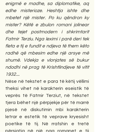
enigmë e madhe, sa diplomatike, aq 
edhe misterioze. Heshtja ishte dhe 
mbetet një mister. Po ku qëndron ky 
mister? Këtë e zbulon romani jolinear 
dhe tejet postmodern i shkrimtarit 
Fatmir Terziu. Nga leximi i parë deri tek 
fleta e tij e fundit e ndjeva të them këto 
radhë që mbesim edhe një arsye më 
shumë. Vdekja e vlonjates së bukur 
ndodhi në prag të Krishtlindjeve të vitit 
1932.... 
Nëse në tekstet e para të këtij vëllimi 
theksi vihet në karakterin eseistik të 
veprës të Fatmir Terziut, në tekstet 
tjera bëhet një përpjekje për të marrë 
pjesë në diskutimin mbi karakterin 
letrar e estetik të veprave kryesisht 
poetike të tij. Në rrafshin e tretë 
përsiatja në një nga romanet e tij 