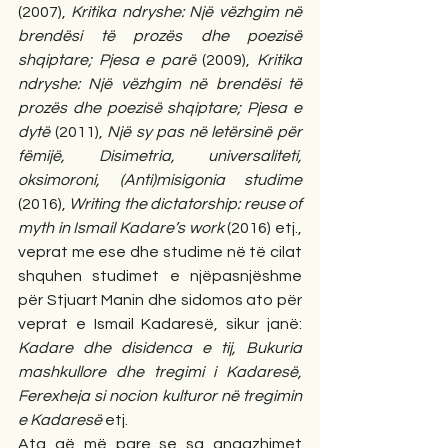
(2007), 
Kritika ndryshe: Një vëzhgim në 
brendësi të prozës dhe poezisë 
shqiptare; Pjesa e parë 
(2009), 
Kritika 
ndryshe: Një vëzhgim në brendësi të 
prozës dhe poezisë shqiptare; Pjesa e 
dytë
 (2011), 
Një sy pas në letërsinë për 
fëmijë, Disimetria, universaliteti, 
oksimoroni, (Anti)misigonia studime
(2016), 
Writing the dictatorship: reuse of 
myth in Ismail Kadare’s work 
(2016) etj., 
veprat me ese dhe studime në të cilat 
shquhen studimet e njëpasnjëshme 
për Stjuart Manin dhe sidomos ato për 
veprat e Ismail Kadaresë, sikur janë: 
Kadare dhe disidenca e tij, Bukuria 
mashkullore dhe tregimi i Kadaresë, 
Ferexheja si nocion kulturor në tregimin 
e Kadaresë
 etj. 
Ata që më pare se sa angazhimet 