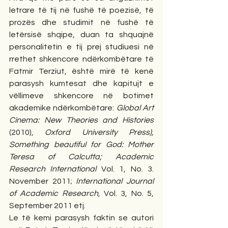
letrare të tij në fushë të poezisë, të 
prozës dhe studimit në fushë të 
letërsisë shqipe, duan ta shquajnë 
personalitetin e tij prej studiuesi në 
rrethet shkencore ndërkombëtare të 
Fatmir Terziut, është mirë të kenë 
parasysh kumtesat dhe kapitujt e 
vëllimeve shkencore në botimet 
akademike ndërkombëtare:
Global Art 
Cinema: New Theories and Histories 
(2010), 
Oxford University Press), 
Something beautiful for God: Mother 
Teresa of Calcutta; Academic 
Research International
 Vol. 1, No. 3. 
November 2011; 
International Journal 
of Academic Research
, Vol. 3, No. 5, 
September 2011 etj.
Le të kemi parasysh faktin se autori 