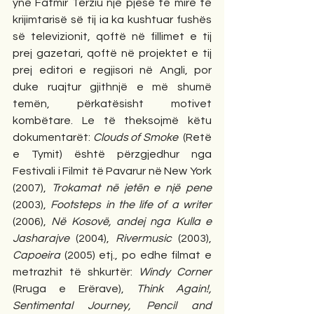
ynë Fatmir Terziu një pjesë të mirë të 
krijimtarisë së tij ia ka kushtuar fushës 
së televizionit, qoftë në fillimet e tij 
prej gazetari, qoftë në projektet e tij 
prej editori e regjisori në Angli, por 
duke ruajtur gjithnjë e më shumë 
temën, përkatësisht motivet 
kombëtare. Le të theksojmë këtu 
dokumentarët: 
Clouds of Smoke  
(Retë 
e Tymit) është përzgjedhur nga 
Festivali i Filmit të Pavarur në New York 
(2007), 
Trokamat në jetën e një pene
(2003), 
Footsteps in the life of a writer
(2006), 
Në Kosovë, andej nga Kulla e 
Jasharajve 
(2004), 
Rivermusic
 (2003), 
Capoeira
 (2005) etj., po edhe filmat e 
metrazhit të shkurtër: 
Windy Corner
(Rruga e Erërave), 
Think Again!, 
Sentimental Journey, Pencil and 