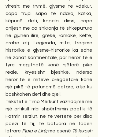
vitesh: me frymë, gjysmë të vdekur, 
copa trupi sapo të ndara, kafka, 
këpucë deti, kapela dimri, copa 
anijesh me ca shkronja të shkëputura 
në gjuhën ilire, greke, romake, kelte, 
arabe etj. Legjenda, mite, tregime 
historike e gjysmë-historike ka edhe 
në zonat kontinentale, por heronjtë e 
tyre megjithatë kanë njëfarë pike 
reale, kryesisht bjeshkë, ndërsa 
heronjtë e miteve bregdetare kanë 
një pikë të pafundmë detare, atje ku 
bashkohen deti dhe qiell. 
Tekstet e Timo Mërkurit vazhdojmë me 
një artikull mbi shpërthimin poetik të 
Fatmir Terziut, në të vërtetë për disa 
poezi të tij, të botuara në faqen 
letrare 
Fjala e Lirë; 
me esenë
 Të lexosh 