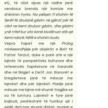
etj., të cilat sipas një radhe janë 
vendosur brenda një kornize me 
shënimin hyrës:
 Na pëlqen t'i shohim të 
tjerët të zbulojnë gëzim në gjërat për të 
cilat ne kemi zbuluar gëzim, dhe gëzimi 
ynë rritet kur ata kanë lavdëruar atë që 
kemi ndarë. Këtë e shohim kudo
.   
Vepra hapet me një 
Prolog 
mirëseardhjeje
 për objektin e librit të 
Fatmir Terziut, duke e parë atë si një 
lajmës të perspektivës kulturore dhe 
referencës hapësinore në Sarandë 
dhe në Brigjet e Detit Jon. Banorët e 
bregdeteve janë të mësuar me 
lajmësit dhe për lajmësit. Madje janë 
mësuar me lajme më shumë tragjike se 
sa të lumtura. Lajmësit e tyre janë 
bajlozë, peshkatarë të humbur që i 
sjellë deti pas shumë ditësh, muajsh e 