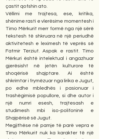
çastit qofshin ato. 
Vëllimi me trajtesa, ese, kritika, 
shënime rasti e vlerësime momentesh i 
Timo Mërkurit merr formë nga një sërë 
tekstesh të shkruara në një periudhë 
aktivitetesh e leximesh të veprës së 
Fatmir Terziut. Aspak e rastit. Timo 
Mërkuri është intelektual i angazhuar 
gjerësisht në jetën kulturore të 
shoqërisë shqiptare. Ai është 
shkrimtar i frymëzuar nga lirika e Jugut, 
po edhe mbledhës i pasionuar i 
trashëgimisë popullore, si dhe autor i 
një numri esesh, trajtesash e 
studimesh mbi iso-polifoninë e 
Shqipërisë së Jugut.
Megjithëse në pamje të parë vepra e 
Timo Mërkurit nuk ka karakter të një 