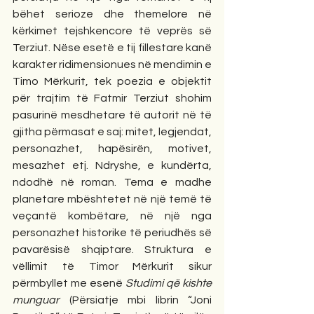
bëhet serioze dhe themelore në 
kërkimet tejshkencore të veprës së 
Terziut. Nëse esetë e tij fillestare kanë 
karakter ridimensionues në mendimin e 
Timo Mërkurit, tek poezia e objektit 
për trajtim të Fatmir Terziut shohim 
pasurinë mesdhetare të autorit në të 
gjitha përmasat e saj: mitet, legjendat, 
personazhet, hapësirën, motivet, 
mesazhet etj. Ndryshe, e kundërta, 
ndodhë në roman. Tema e madhe 
planetare mbështetet në një temë të 
veçantë kombëtare, në një nga 
personazhet historike të periudhës së 
pavarësisë shqiptare. Struktura e 
vëllimit të Timor Mërkurit sikur 
përmbyllet me esenë 
Studimi që kishte 
munguar
 (Përsiatje mbi librin “Joni 