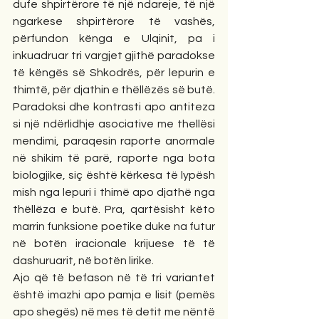
dufe shpirtërore të një ndareje, të një 
ngarkese shpirtërore të vashës, 
përfundon kënga e Ulqinit, pa i 
inkuadruar tri vargjet gjithë paradokse 
të këngës së Shkodrës, për lepurin e 
thimtë, për djathin e thëllëzës së butë. 
Paradoksi dhe kontrasti apo antiteza 
si një ndërlidhje asociative me thellësi 
mendimi, paraqesin raporte anormale 
në shikim të parë, raporte nga bota 
biologjike, siç është kërkesa të lypësh 
mish nga lepuri i thimë apo djathë nga 
thëllëza e butë. Pra, qartësisht këto 
marrin funksione poetike duke na futur 
në botën iracionale krijuese të të 
dashuruarit, në botën lirike.  
Ajo që të befason në të tri variantet 
është imazhi apo pamja e lisit (pemës 
apo shegës) në mes të detit me nëntë 