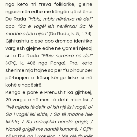
nga këto tri treva folklorike, gjejnë 
ngjashmëri edhe me këngën që shënoi 
De Rada 
“Mbiu, mbiu nërënxa në det”
apo 
“Sa e vogël ish nerënxa/ Sa të 
madhe e bëri hijen”
 (De Rada, k. 5, f. 74). 
Gjihtashtu pjesë apo dromca identike 
vargjesh gjejmë edhe në Çamëri njësoj 
si te De Rada 
“Mbiu nerenxa në det”
(KPÇ, k. 406 nga Parga). Pra, këto 
shënime mjaftojnë sa për t’u bindur për 
përhapjen e kësaj kënge lirike si në 
kohë e hapësirë. 
Kënga e parë e Prenushit ka gjithsej, 
20 vargje e në mes të detit mbin lisi: 
/ 
“Në mjedis të detit-o/ Ish një lis i vogël-o/ 
Sa i vogël lisi ishte, / Sa të madhe hije 
kishte, / Ku mrizojshin nandë grigjë, / 
Nandë grigjë me nandë kumonë, / Gjith 
nji vashë po i rrotullon, / Me një thupër 