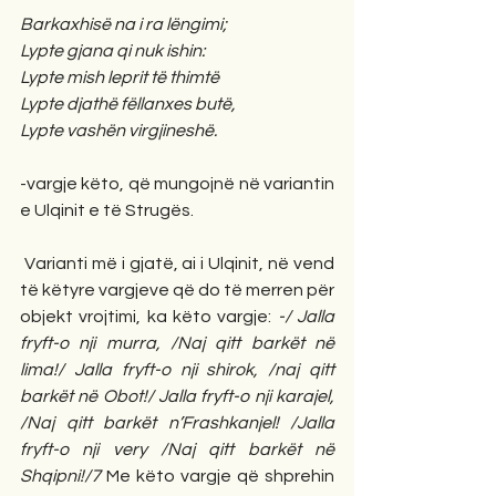
Barkaxhisë na i ra lëngimi; 
Lypte gjana qi nuk ishin: 
Lypte mish leprit të thimtë 
Lypte djathë fëllanxes butë, 
Lypte vashën virgjineshë.
-vargje këto, që mungojnë në variantin 
e Ulqinit e të Strugës. 
 Varianti më i gjatë, ai i Ulqinit, në vend 
të këtyre vargjeve që do të merren për 
objekt vrojtimi, ka këto vargje:
 -/ Jalla 
fryft-o nji murra, /Naj qitt barkët në 
lima!/ Jalla fryft-o nji shirok, /naj qitt 
barkët në Obot!/ Jalla fryft-o nji karajel, 
/Naj qitt barkët n’Frashkanjel! /Jalla 
fryft-o nji very /Naj qitt barkët në 
Shqipni!/7
 Me këto vargje që shprehin 