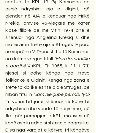
ribotua te KPL të Gj. Komninos pa 
asnjë ndryshim, ajo e Ulqinit, që 
gjendet në AIA e kënduar nga Mrikë 
Nrekiq, amvise 45-vjeçare me katër 
klasë fillore që më vitin 1974 dhe e 
shënuar nga Angjelina Nrekiq si dhe 
motërzimi i tretë ajo e Strugës. E para 
në veprën e V. Prenushit e të Komninos 
na del me vargun titull 
“Mori drandofillja 
e bardhë”4
 (KPL, Tr. 1955, k. 11, f. 71) 
njësoj si edhe kënga nga treva 
folklorike e Ulqinit. Kënga nga zona e 
tretë folklorike është ajo e Strugës, që 
mban titullin 
“Jam një çupë përmbi ty”.5
Tri variantet janë shënuar në kohë të 
ndryshme dhe vende të ndryshme, që 
flet për përhapjen e këtij motivi si në 
kohë ashtu edhe si shtrirje gjeografike. 
Disa nga vargjet e këtyre tri këngëve 