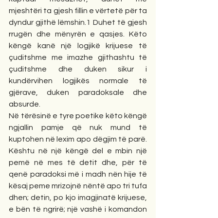
mjeshtëri ta gjesh fillin e vërtetë për ta 
dyndur gjithë lëmshin.1 Duhet të gjesh 
rrugën dhe mënyrën e qasjes. Këto 
këngë kanë një logjikë krijuese të 
çuditshme me imazhe gjithashtu të 
çuditshme dhe duken sikur i 
kundërvihen logjikës normale të 
gjërave, duken paradoksale dhe 
absurde. 
Në tërësinë e tyre poetike këto këngë 
ngjallin pamje që nuk mund të 
kuptohen në lexim apo dëgjim të parë. 
Kështu në një këngë del e mbin një 
pemë në mes të detit dhe, për të 
qenë paradoksi më i madh nën hije të 
kësaj peme mrizojnë nëntë apo tri tufa 
dhen; detin, po kjo imagjinatë krijuese, 
e bën të ngrirë; një vashë i komandon 