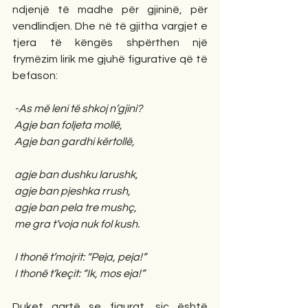
ndjenjë të madhe për gjininë, për 
vendlindjen. Dhe në të gjitha vargjet e 
tjera të këngës shpërthen një 
frymëzim lirik me gjuhë figurative që të 
befason: 
-As më leni të shkoj n’gjini? 
Agje ban foljeta mollë, 
Agje ban gardhi kërtollë, 
agje ban dushku larushk, 
agje ban pjeshka rrush,
agje ban pela tre mushç, 
me gra t’voja nuk fol kush.
I thonë t’mojrit: “Peja, peja!” 
I thonë t’keçit: “Ik, mos eja!” 
Duket qartë se figurat, siç është 