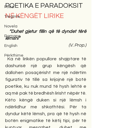
POETIKA E PARADOKSIT 
Poezi
NË KËNGËT LIRIKE
Tregime
Novela
“Duhet gjetur fillin që të dyndet tërë 
Romane
lëmshi” 
(V. Prop.)
English
Përkthime
 Ka në lirikën popullore shqiptare të 
dashurisë një grup këngësh që 
dallohen posaçërisht me një ndërtim 
figurativ të tillë sa krijojnë një botë 
poetike, ku nuk mund të hysh lehtë e 
aq më pak të bredhësh lirisht nëpër të. 
Këto këngë duken si një lëmsh i 
ndërlidhur me shkathtësi. Për ta 
dyndur këtë lëmsh, pra që të hysh në 
botën enigmatike të këtij tipi, për të 
kuptuar mesazhet, duhet me 