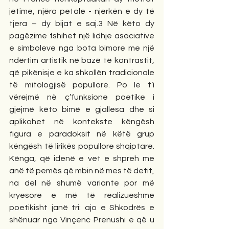
jetime, njëra petale - njerkën e dy të 
tjera – dy bijat e saj.3 Në këto dy 
pagëzime fshihet një lidhje asociative 
e simboleve nga bota bimore me një 
ndërtim artistik në bazë të kontrastit, 
që pikënisje e ka shkollën tradicionale 
të mitologjisë popullore. Po le t’i 
vërejmë në ç’funksione poetike i 
gjejmë këto bimë e gjallesa dhe si 
aplikohet në kontekste këngësh 
figura e paradoksit në këtë grup 
këngësh të lirikës popullore shqiptare. 
Kënga, që idenë e vet e shpreh me 
anë të pemës që mbin në mes të detit, 
na del në shumë variante por më 
kryesore e më të realizueshme 
poetikisht janë tri: ajo e Shkodrës e 
shënuar nga Vinçenc Prenushi e që u 