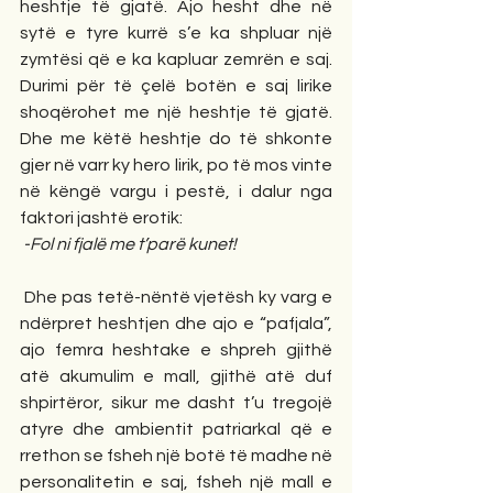
heshtje të gjatë. Ajo hesht dhe në 
sytë e tyre kurrë s’e ka shpluar një 
zymtësi që e ka kapluar zemrën e saj. 
Durimi për të çelë botën e saj lirike 
shoqërohet me një heshtje të gjatë. 
Dhe me këtë heshtje do të shkonte 
gjer në varr ky hero lirik, po të mos vinte 
në këngë vargu i pestë, i dalur nga 
faktori jashtë erotik: 
-Fol ni fjalë me t’parë kunet!
 Dhe pas tetë-nëntë vjetësh ky varg e 
ndërpret heshtjen dhe ajo e “pafjala”, 
ajo femra heshtake e shpreh gjithë 
atë akumulim e mall, gjithë atë duf 
shpirtëror, sikur me dasht t’u tregojë 
atyre dhe ambientit patriarkal që e 
rrethon se fsheh një botë të madhe në 
personalitetin e saj, fsheh një mall e 