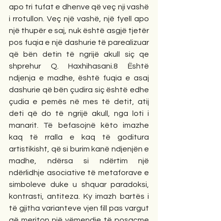
apo tri tufat e dhenve që veç nji vashë 
i rrotullon. Veç një vashë, një fyell apo 
një thupër e saj, nuk është asgjë tjetër 
pos fuqia e një dashurie të parealizuar 
që bën detin të ngrijë akull siç qe 
shprehur Q. Haxhihasani.8 Është 
ndjenja e madhe, është fuqia e asaj 
dashurie që bën çudira siç është edhe 
çudia e pemës në mes të detit, atij 
deti që do të ngrijë akull, nga loti i 
manarit. Të befasojnë këto imazhe 
kaq të rralla e kaq të goditura 
artistikisht, që si burim kanë ndjenjën e 
madhe, ndërsa si ndërtim një 
ndërlidhje asociative të metaforave e 
simboleve duke u shquar paradoksi, 
kontrasti, antiteza. Ky imazh bartës i 
të gjitha varianteve vjen fill pas vargut 
që meriton një vëmendje të posaçme 