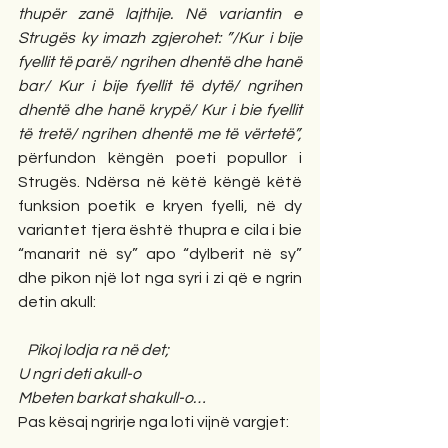
thupër zanë lajthije. Në variantin e 
Strugës ky imazh zgjerohet: ”/Kur i bije 
fyellit të parë/ ngrihen dhentë dhe hanë 
bar/ Kur i bije fyellit të dytë/ ngrihen 
dhentë dhe hanë krypë/ Kur i bie fyellit 
të tretë/ ngrihen dhentë me të vërtetë”,
përfundon këngën poeti popullor i 
Strugës. Ndërsa në këtë këngë këtë 
funksion poetik e kryen fyelli, në dy 
variantet tjera është thupra e cila i bie 
“manarit në sy” apo “dylberit në sy” 
dhe pikon një lot nga syri i zi që e ngrin 
detin akull: 
Pikoj lodja ra në det;
U ngri deti akull-o
Mbeten barkat shakull-o… 
Pas kësaj ngrirje nga loti vijnë vargjet: 