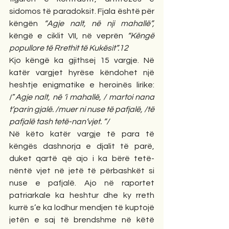
sidomos të paradoksit. Fjala është për 
këngën 
“Agje nalt, në nji mahallë”,
këngë e ciklit VII, në veprën 
“Këngë 
popullore të Rrethit të Kukësit”.12
Kjo këngë ka gjithsej 15 vargje. Në 
katër vargjet hyrëse këndohet një 
heshtje enigmatike e heroinës lirike: 
/”
Agje nalt, në ‘i mahallë, / martoi nana 
t’parin gjalë. /muer ni nuse të pafjalë, /të 
pafjalë tash tetë-nan’vjet. ”/
Në këto katër vargje të para të 
këngës dashnorja e djalit të parë, 
duket qartë që ajo i ka bërë tetë-
nëntë vjet në jetë të përbashkët si 
nuse e pafjalë. Ajo në raportet 
patriarkale ka heshtur dhe ky rreth 
kurrë s’e ka lodhur mendjen të kuptojë 
jetën e saj të brendshme në këtë 