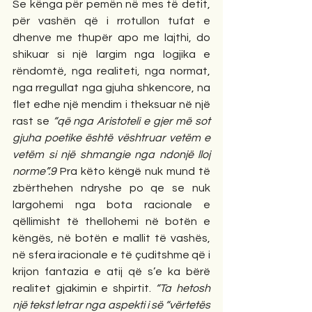
Se kënga për pemën në mes të detit, 
për vashën që i rrotullon tufat e 
dhenve me thupër apo me lajthi, do 
shikuar si një largim nga logjika e 
rëndomtë, nga realiteti, nga normat, 
nga rregullat nga gjuha shkencore, na 
flet edhe një mendim i theksuar në një 
rast se 
“që nga Aristoteli e gjer më sot 
gjuha poetike është vështruar vetëm e 
vetëm si një shmangie nga ndonjë lloj 
norme”.9
 Pra këto këngë nuk mund të 
zbërthehen ndryshe po qe se nuk 
largohemi nga bota racionale e 
qëllimisht të thellohemi në botën e 
këngës, në botën e mallit të vashës, 
në sfera iracionale e të çuditshme që i 
krijon fantazia e atij që s’e ka bërë 
realitet gjakimin e shpirtit. 
“Ta hetosh 
një tekst letrar nga aspekti i së “vërtetës 