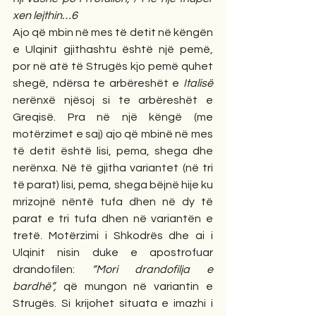
xen lejthin…6
Ajo që mbin në mes të detit në këngën 
e Ulqinit gjithashtu është një pemë, 
por në atë të Strugës kjo pemë quhet 
shegë, ndërsa te arbëreshët e 
Italisë
nerënxë njësoj si te arbëreshët e 
Greqisë. Pra në një këngë (me 
motërzimet e saj) ajo që mbinë në mes 
të detit është lisi, pema, shega dhe 
nerënxa. Në të gjitha variantet (në tri 
të parat) lisi, pema, shega bëjnë hije ku 
mrizojnë nëntë tufa dhen në dy të 
parat e tri tufa dhen në variantën e 
tretë. Motërzimi i Shkodrës dhe ai i 
Ulqinit nisin duke e apostrofuar 
drandofilen: 
“Mori drandofilja e 
bardhë”,
 që mungon në variantin e 
Strugës. Si krijohet situata e imazhi i 