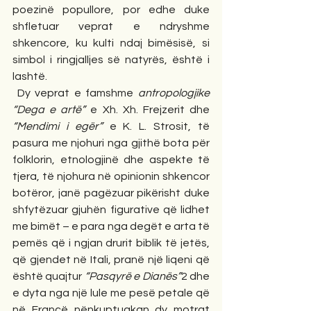
poezinë popullore, por edhe duke 
shfletuar veprat e ndryshme 
shkencore, ku kulti ndaj bimësisë, si 
simbol i ringjalljes së natyrës, është i 
lashtë. 
 Dy veprat e famshme 
antropologjike 
“Dega e artë”
 e Xh. Xh. Frejzerit dhe 
“Mendimi i egër” 
e K. L. Strosit, të 
pasura me njohuri nga gjithë bota për 
folklorin, etnologjinë dhe aspekte të 
tjera, të njohura në opinionin shkencor 
botëror, janë pagëzuar pikërisht duke 
shfytëzuar gjuhën figurative që lidhet 
me bimët – e para nga degët e arta të 
pemës që i ngjan drurit biblik të jetës, 
që gjendet në Itali, pranë një liqeni që 
është quajtur 
“Pasqyrë e Dianës”
2 dhe 
e dyta nga një lule me pesë petale që 
në Francë nënkuptuakan dy motrat 