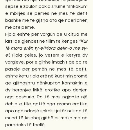
sepse e zbulon pak a shumë “shkakun” 
e mbirjes së pemës në mes të detit 
bashkë me të gjitha ato që ndërlidhen 
me atë pemë. 
Fjala është për vargun që u citua më 
lart, që gjendet në fillim të këngës 
“Kur 
të mora erën ty-e/Mora detin-o me sy-
e”.
 Fjala çelës, jo vetëm e këtyre dy 
vargjeve, por e gjithë imazhit që do të 
pasojë për pemën në mes të detit, 
është këtu fjala erë në kuptimin aromë 
që gjithashtu nënkupton kontaktin e 
dy heronjve lirikë erotikë apo dehjen 
nga dashuria. Po të mos ngjante një 
dehje e tillë qoftë nga aroma erotike 
apo nga ndonjë shkak tjetër nuk do të 
mund të krijohej gjithë ai imazh me aq 
paradoks të thellë. 