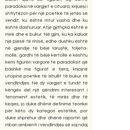
paradoksi në vargjet e cituara, krijuesi i 
shfrytëzon për një poetikë të jetës së 
vendit, ku është rritur vasha dhe ku 
është dashuruar. Atje gjithçka është e 
mirë dhe e bukur. Në gjini, ku ka kaluar 
një pjesë të rinisë, edhe dushku është 
në gjendje të bëjë larushk, foljeta-
mollë, gardhi të bëjë kërtollë e kështu 
kemi figurën vargore të paradoksit që 
bashkë me figurat e tjera, krijojnë 
utopinë poetike të ishullit të bukur të 
vendlindjes. Në dy vargjet e fundit të 
këngës del një qëndrim interesant i 
fenomenit estetik, të mirës dhe të 
keqes, jo duke dhënë definime teorike 
për këto dy kategori estetike, por 
duke shprehur dhe dhënë raportin që 
mban ambienti i vendlindjes së saj ndaj 