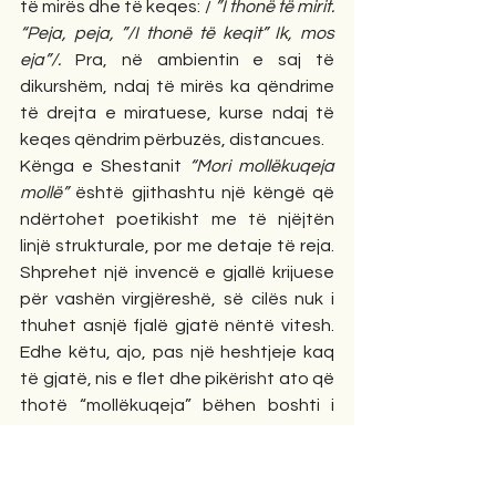
të mirës dhe të keqes: / 
”I thonë të mirit. 
“Peja, peja, ”/I thonë të keqit” Ik, mos 
eja”/.
 Pra, në ambientin e saj të 
dikurshëm, ndaj të mirës ka qëndrime 
të drejta e miratuese, kurse ndaj të 
keqes qëndrim përbuzës, distancues. 
Kënga e Shestanit 
“Mori mollëkuqeja 
mollë”
 është gjithashtu një këngë që 
ndërtohet poetikisht me të njëjtën 
linjë strukturale, por me detaje të reja. 
Shprehet një invencë e gjallë krijuese 
për vashën virgjëreshë, së cilës nuk i 
thuhet asnjë fjalë gjatë nëntë vitesh. 
Edhe këtu, ajo, pas një heshtjeje kaq 
të gjatë, nis e flet dhe pikërisht ato që 
thotë “mollëkuqeja” bëhen boshti i 
strukturës më të rëndësishme të 
këngës me imazh malli për vendin prej 
kah ka ardhur molla e kuqe. Ajo djalit 