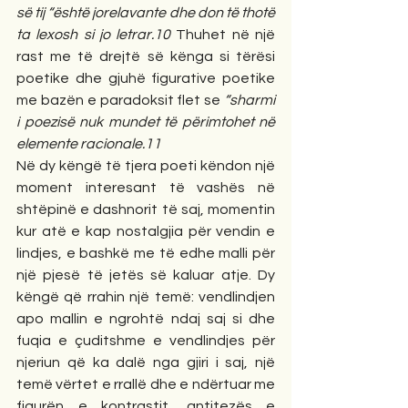
së tij “është jorelavante dhe don të thotë 
ta lexosh si jo letrar.10
 Thuhet në një 
rast me të drejtë së kënga si tërësi 
poetike dhe gjuhë figurative poetike 
me bazën e paradoksit flet se 
“sharmi 
i poezisë nuk mundet të përimtohet në 
elemente racionale.11
Në dy këngë të tjera poeti këndon një 
moment interesant të vashës në 
shtëpinë e dashnorit të saj, momentin 
kur atë e kap nostalgjia për vendin e 
lindjes, e bashkë me të edhe malli për 
një pjesë të jetës së kaluar atje. Dy 
këngë që rrahin një temë: vendlindjen 
apo mallin e ngrohtë ndaj saj si dhe 
fuqia e çuditshme e vendlindjes për 
njeriun që ka dalë nga gjiri i saj, një 
temë vërtet e rrallë dhe e ndërtuar me 
figurën e kontrastit, antitezës e 