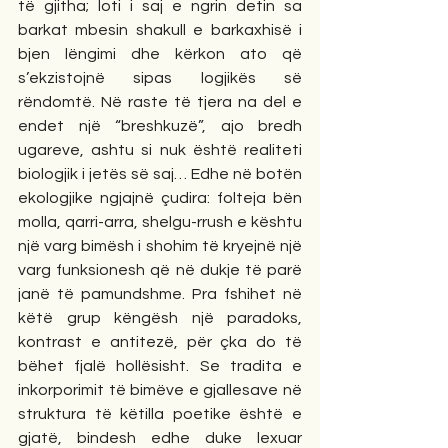
të gjitha; loti i saj e ngrin detin sa 
barkat mbesin shakull e barkaxhisë i 
bjen lëngimi dhe kërkon ato që 
s’ekzistojnë sipas logjikës së 
rëndomtë. Në raste të tjera na del e 
endet një “breshkuzë”, ajo bredh 
ugareve, ashtu si nuk është realiteti 
biologjik i jetës së saj… Edhe në botën 
ekologjike ngjajnë çudira: folteja bën 
molla, qarri-arra, shelgu-rrush e kështu 
një varg bimësh i shohim të kryejnë një 
varg funksionesh që në dukje të parë 
janë të pamundshme. Pra fshihet në 
këtë grup këngësh një paradoks, 
kontrast e antitezë, për çka do të 
bëhet fjalë hollësisht. Se tradita e 
inkorporimit të bimëve e gjallesave në 
struktura të këtilla poetike është e 
gjatë, bindesh edhe duke lexuar 