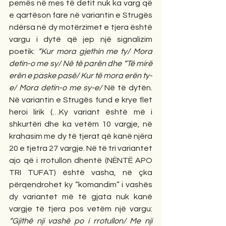
pemës në mes të detit nuk ka varg që 
e qartëson fare në variantin e Strugës 
ndërsa në dy motërzimet e tjera është 
vargu i dytë që jep një signalizim 
poetik: 
“Kur mora gjethin me ty/ Mora 
detin-o me sy/ Në të parën dhe “Të mirë 
erën e paske pasë/ Kur të mora erën ty-
e/ Mora detin-o me sy-e/
 Në të dytën. 
Në variantin e Strugës fund e krye flet 
heroi lirik (…Ky variant është më i 
shkurtëri dhe ka vetëm 10 vargje, në 
krahasim me dy të tjerat që kanë njëra 
20 e tjetra 27 vargje. Në të tri variantet 
ajo që i rrotullon dhentë (NËNTË APO 
TRI TUFAT) është vasha, në çka 
përqendrohet ky “komandim” i vashës 
dy variantet më të gjata nuk kanë 
vargje të tjera pos vetëm një vargu: 
“Gjithë nji vashë po i rrotullon/ Me nji 