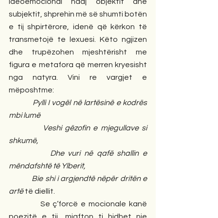
ideoemocional ndaj objektit dhe 
subjektit, shprehin më së shumti botën 
e tij shpirtërore, idenë që kërkon të 
transmetojë te lexuesi. Këto ngjizen 
dhe trupëzohen mjeshtërisht me 
figura e metafora që merren kryesisht 
nga natyra. Vini re vargjet e 
mëposhtme:
           Pylli I vogël në lartësinë e kodrës 
mbi lumë
           Veshi gëzofin e mjegullave si 
shkumë,
           Dhe vuri në qafë shallin e 
mëndafshtë të Ylberit,
           Bie shi i argjendtë nëpër dritën e 
artë 
të diellit.
           Se ç’forcë e mocionale kanë 
poezitë e tij, mjafton ti hidhet nje 