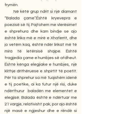
frymën. 
       Në këtë grup ndrit si një diamant 
“Balada çame”.Është kryevepra e 
poezisë së tij. Pajtohem me vlerësimet 
e shprehura dhe kam bindje se ajo 
është lirika më e mirë e Xhaferrit, dhe 
jo vetëm kaq, është ndër lirikat më të 
mira të letërsisë shqipe. Është 
tragjedia çame e humbjes së atdheut. 
Është kënga elegjiake e humbjes, një 
klithje drithëruese e shpirtit të poetit. 
Për ta shprehur sa më fuqishëm idenë 
e tij poetike, ai ka futur një risi, duke 
ndërthurur  baladën me elementet e 
elegjisë. Balada është e ndërtuar me 
21 vargje, relativisht pak, por ajo është 
një masë e ngjeshur dhe e rëndë si 