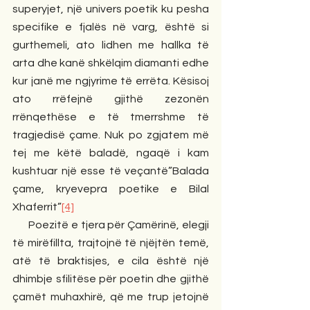
superyjet, një univers poetik ku pesha 
specifike e fjalës në varg, është si 
gurthemeli, ato lidhen me hallka të 
arta dhe kanë shkëlqim diamanti edhe 
kur janë me ngjyrime të errëta. Kësisoj 
ato rrëfejnë gjithë zezonën 
rrënqethëse e të tmerrshme të 
tragjedisë çame. Nuk po zgjatem më 
tej me këtë baladë, ngaqë i kam 
kushtuar një esse të veçantë”Balada 
çame, kryevepra poetike e Bilal 
Xhaferrit”
[4]
      Poezitë e tjera për Çamërinë, elegji 
të mirëfillta, trajtojnë të njëjtën temë, 
atë të braktisjes, e cila është një 
dhimbje sfilitëse për poetin dhe gjithë 
çamët muhaxhirë, që me trup jetojnë 