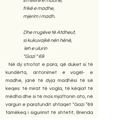
                   Errësirë e madhe,
                   frikë e madhe,
                   mjerim i madh.
                   Dhe rrugëve të Atdheut,
                   si kukuvajkë nën hënë,
                    leh e ulurin 
                   “Gazi “ 69     
  Në dy strofat e para, që duket si të 
kundërta, antonimet e vogël- e 
madhe, janë të dyja madhësi të së 
keqes: të mirat të vogla, të këqiat të 
mëdha dhe si të mos mjaftonin ato, në 
vargun e parafundit shfaqet “Gazi “69 
famëkeq i sigurimit të shtetit, Brenda 
të cilit ishte liria e lidhur me vargonj, për 
tuburgosur në qelitë e errëta. Një 
poezi sintezë, me esencën e mendimit 