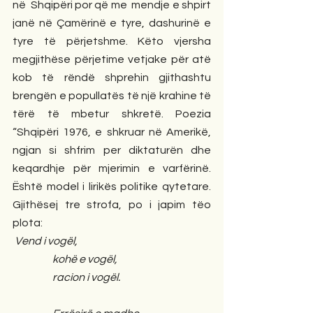
në  Shqipëri por që me  mendje e shpirt 
janë në Çamërinë e tyre, dashurinë e 
tyre të përjetshme. Këto vjersha 
megjithëse përjetime vetjake për atë 
kob të rëndë shprehin gjithashtu 
brengën e popullatës të një krahine të 
tërë të mbetur shkretë. Poezia 
“Shqipëri 1976, e shkruar në Amerikë, 
ngjan si shfrim per diktaturën dhe 
keqardhje për mjerimin e varfërinë. 
Është model i lirikës politike qytetare. 
Gjithësej tre strofa, po i japim tëo 
plota:
Vend i vogël,
                   kohë e vogël,
                   racion i vogël.