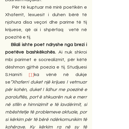
     Për të kuptuar më mirë poetikën e 
Xhaferrit, lexuesit i duhen bërë të 
njohura disa veçori dhe parime të tij 
krijuese, që ai i shpërfaq  vetë në 
poezitë e tij.
    Bilali ishte poet ndryshe nga brezi i 
poetëve bashkëkohës.
 Ai nuk shkroi 
mbi parimet e socrealizmit, për këtë 
dëshmon gjithë poezia e tij. Studjuesi 
S.Hamiti 
[1]
ka vënë në dukje 
se
”Xhaferri duket një krijues I vetmuar 
për kohën, duket I lidhur me poezinë e 
paraluftës, port ë shkuarën nuk e merr 
në stilin e himnizimit e të lavdërimit, si 
mbështetje të problemeve aktuale, por 
si kërkim për të bërë ndërkomunikim të 
kohërave. Ky kërkim ra në sy të 