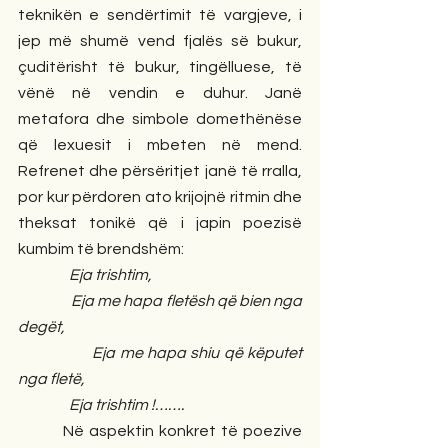
teknikën e sendërtimit të vargjeve, i 
jep më shumë vend fjalës së bukur, 
çuditërisht të bukur, tingëlluese, të 
vënë në vendin e duhur. Janë 
metafora dhe simbole domethënëse 
që lexuesit i mbeten në mend. 
Refrenet dhe përsëritjet janë të rralla, 
por kur përdoren ato krijojnë ritmin dhe 
theksat tonikë që i japin poezisë 
kumbim të brendshëm:
                 Eja trishtim,
                 Eja me hapa fletësh që bien nga 
degët,
                 Eja me hapa shiu që këputet 
nga fletë,
                 Eja trishtim !……. 
         Në aspektin konkret të poezive 