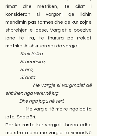
rimat dhe metrikën, të cilat i 
konsideron si vargonj që lidhin 
mendimin pas formës dhe që kufizojnë 
shprehjen e idesë. Vargjet e poezive 
janë të lira, të thurura pa rrokjet 
metrike. Ai shkruan se i do vargjet:
                Krejt të lira
                Si hapësira,
                Si era,
                Si drita
                 Me vargje si vargmalet që 
shtrihen nga veriu në jug
               Dhe nga jugu në veri,
               Me vargje të mbirë nga balta 
jote, Shqipëri.
Por ka raste kur vargjet thuren edhe 
me strofa dhe me vargje të rimuar.Në 