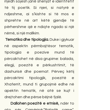
rrjedh sojesh janë shenjat e identitetit 
të tij poetik. Si njeri, si natyrë e 
ndjeshme, ai s’kishte si të mos e 
shprehte në art këtë gjendje të 
përhershme që e ndiqte ngado si një 
nëmë, si një mallkim.
Tematika dhe tipologjia. 
Duke i gjykuar 
në aspektin përmbajtësor tematik, 
tipologjia e poezive mund të  
përcaktohet në disa grupime: balada, 
elegji, poezitë e përkushtimit, të 
dashurisë dhe poemat. Përveç këtij 
përcaktimi tipologjik, poezitë e 
Xhaferrit, mund ti grupojmë edhe në 
apektin tematik, në atë se kujt i 
drejtohen dhe përse bëjnë fjalë.
     Dallohen poezitë e etnisë,
 ndër to 
ato për Çamërinë:”Baladë çame”, 