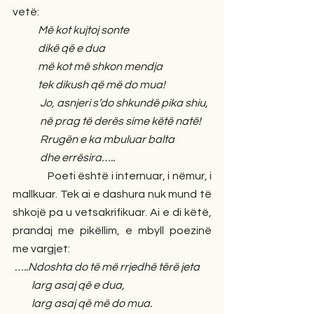
vetë:
            Më kot kujtoj sonte
            dikë që e dua
            më kot më shkon mendja
            tek dikush që më do mua!
             Jo, asnjeri s’do shkundë pika shiu,
             në prag të derës sime këtë natë!
             Rrugën e ka mbuluar balta
             dhe errësira…..
               Poeti është i internuar, i nëmur, i 
mallkuar. Tek ai e dashura nuk mund të 
shkojë pa u vetsakrifikuar. Ai e di këtë, 
prandaj me pikëllim, e mbyll poezinë 
me vargjet:
…..Ndoshta do të më rrjedhë tërë jeta
         larg asaj që e dua,
         larg asaj që më do mua. 