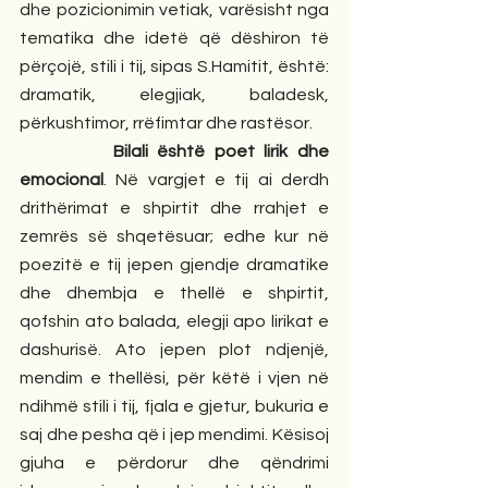
dhe pozicionimin vetiak, varësisht nga 
tematika dhe idetë që dëshiron të 
përçojë, stili i tij, sipas S.Hamitit, është: 
dramatik, elegjiak, baladesk, 
përkushtimor, rrëfimtar dhe rastësor.
          Bilali është poet lirik dhe 
emocional
. Në vargjet e tij ai derdh 
drithërimat e shpirtit dhe rrahjet e 
zemrës së shqetësuar; edhe kur në 
poezitë e tij jepen gjendje dramatike 
dhe dhembja e thellë e shpirtit, 
qofshin ato balada, elegji apo lirikat e 
dashurisë. Ato jepen plot ndjenjë, 
mendim e thellësi, për këtë i vjen në 
ndihmë stili i tij, fjala e gjetur, bukuria e 
saj dhe pesha që i jep mendimi. Kësisoj 
gjuha e përdorur dhe qëndrimi 