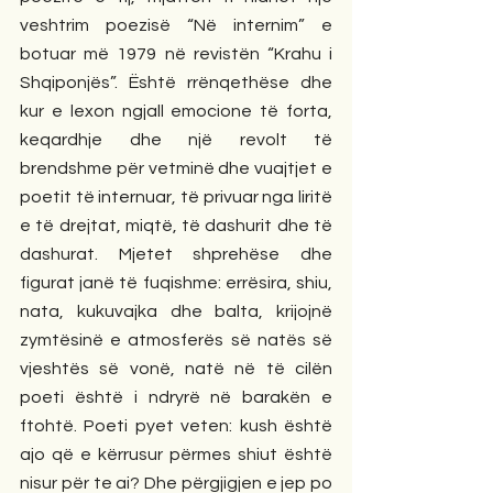
veshtrim poezisë “Në internim” e 
botuar më 1979 në revistën “Krahu i 
Shqiponjës”. Është rrënqethëse dhe 
kur e lexon ngjall emocione të forta, 
keqardhje dhe një revolt të 
brendshme për vetminë dhe vuajtjet e 
poetit të internuar, të privuar nga liritë 
e të drejtat, miqtë, të dashurit dhe të 
dashurat. Mjetet shprehëse dhe 
figurat janë të fuqishme: errësira, shiu, 
nata, kukuvajka dhe balta, krijojnë 
zymtësinë e atmosferës së natës së 
vjeshtës së vonë, natë në të cilën 
poeti është i ndryrë në barakën e 
ftohtë. Poeti pyet veten: kush është 
ajo që e kërrusur përmes shiut është 
nisur për te ai? Dhe përgjigjen e jep po 