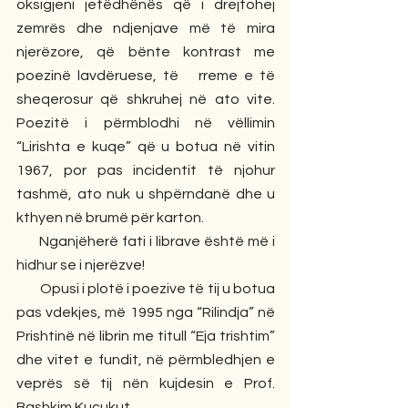
oksigjeni jetëdhënës që i drejtohej 
zemrës dhe ndjenjave më të mira 
njerëzore, që bënte kontrast me 
poezinë lavdëruese, të   rreme e të 
sheqerosur që shkruhej në ato vite. 
Poezitë i përmblodhi në vëllimin 
“Lirishta e kuqe” që u botua në vitin 
1967, por pas incidentit të njohur 
tashmë, ato nuk u shpërndanë dhe u 
kthyen në brumë për karton.
      Nganjëherë fati i librave është më i 
hidhur se i njerëzve!
        Opusi i plotë i poezive të tij u botua 
pas vdekjes, më 1995 nga “Rilindja” në 
Prishtinë në librin me titull “Eja trishtim” 
dhe vitet e fundit, në përmbledhjen e 
veprës së tij nën kujdesin e Prof. 
Bashkim Kuçukut.