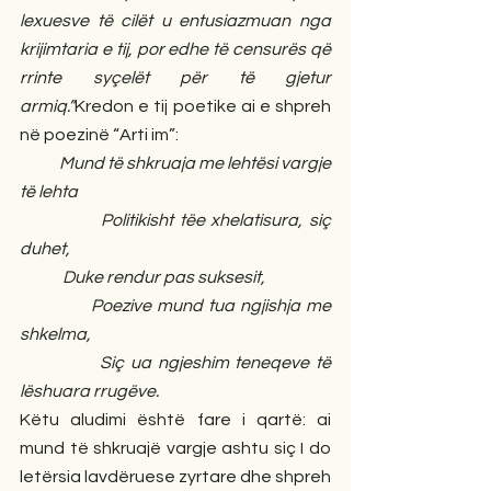
lexuesve të cilët u entusiazmuan nga 
krijimtaria e tij, por edhe të censurës që 
rrinte syçelët për të gjetur 
armiq.”
Kredon e tij poetike ai e shpreh 
në poezinë “Arti im”:
            Mund të shkruaja me lehtësi vargje 
të lehta
             Politikisht tëe xhelatisura, siç 
duhet,
             Duke rendur pas suksesit,
             Poezive mund tua ngjishja me 
shkelma,
             Siç ua ngjeshim teneqeve të 
lëshuara rrugëve.
Këtu aludimi është fare i qartë: ai 
mund të shkruajë vargje ashtu siç I do 
letërsia lavdëruese zyrtare dhe shpreh 