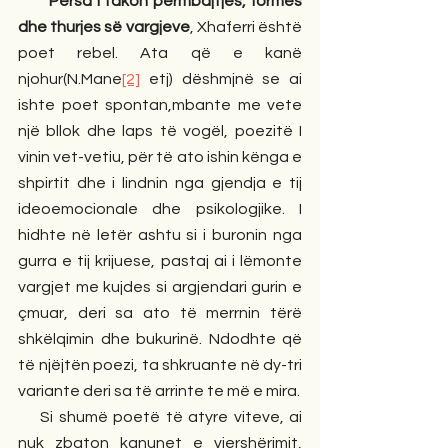
       Përsa i takon përmbajtjes, formës 
dhe thurjes së vargjeve
, Xhaferri është 
poet rebel. Ata që e kanë 
njohur(N.Mane
[2]
 etj) dëshmjnë se ai 
ishte poet spontan,mbante me vete 
një bllok dhe laps të vogël, poezitë I 
vinin vet-vetiu, për të ato ishin kënga e 
shpirtit dhe i lindnin nga gjendja e tij 
ideoemocionale dhe psikologjike. I 
hidhte në letër ashtu si i buronin nga 
gurra e tij krijuese, pastaj ai i lëmonte 
vargjet me kujdes si argjendari gurin e 
çmuar, deri sa ato të merrnin tërë 
shkëlqimin dhe bukurinë. Ndodhte që 
të njëjtën poezi, ta shkruante në dy-tri 
variante deri sa të arrinte te më e mira. 
    Si shumë poetë të atyre viteve, ai 
nuk zbaton kanunet e vjershërimit, 