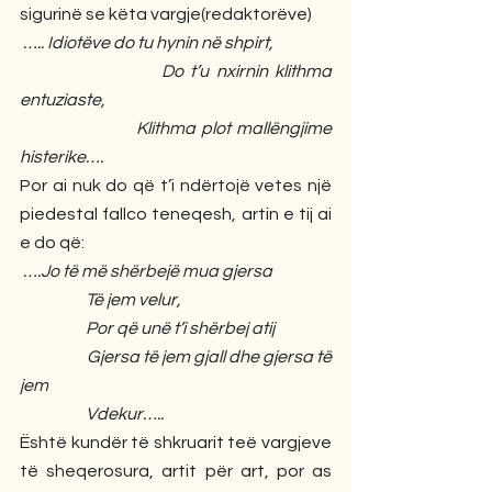
sigurinë se këta vargje(redaktorëve)
….. Idiotëve do tu hynin në shpirt,
                    Do t’u nxirnin klithma 
entuziaste,
                     Klithma plot mallëngjime 
histerike….
Por ai nuk do që t’i ndërtojë vetes një 
piedestal fallco teneqesh, artin e tij ai 
e do që:
….Jo të më shërbejë mua gjersa
                    Të jem velur,
                    Por që unë t’i shërbej atij
                    Gjersa të jem gjall dhe gjersa të 
jem
                    Vdekur…..
Është kundër të shkruarit teë vargjeve 
të sheqerosura, artit për art, por as 