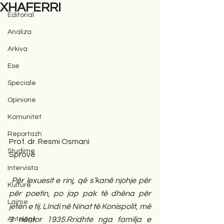
XHAFERRI
Editorial
Analiza
Arkiva
Ese
Speciale
Opinione
Komunitet
Reportazh
Prof. dr. Resmi Osmani                                                                                
Studime
Sprovë
Intervista
Për lexuesit e rinj, që s’kanë njohje për 
Kulturë
për poetin, po jap pak të dhëna për 
Lajme
jetën e tij. LIndi në Ninat të Konispolit, më 
Antologji
3 nëntor 1935.Rridhte nga familja e 