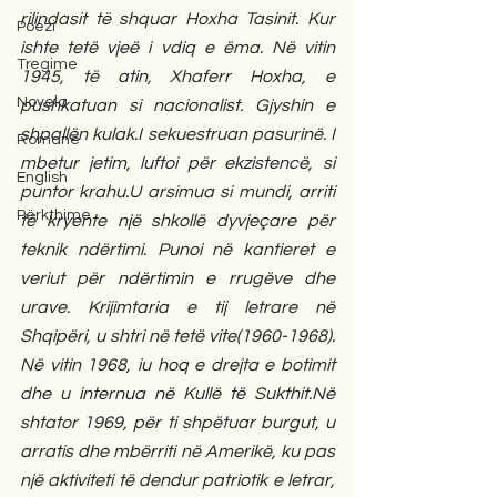
rilindasit të shquar Hoxha Tasinit. Kur 
Poezi
ishte tetë vjeë i vdiq e ëma. Në vitin 
Tregime
1945, të atin, Xhaferr Hoxha, e 
Novela
pushkatuan si nacionalist. Gjyshin e 
shpallën kulak.I sekuestruan pasurinë. I 
Romane
mbetur jetim, luftoi për ekzistencë, si 
English
puntor krahu.U arsimua si mundi, arriti 
Përkthime
të kryente një shkollë dyvjeçare për 
teknik ndërtimi. Punoi në kantieret e 
veriut për ndërtimin e rrugëve dhe 
urave. Krijimtaria e tij letrare në 
Shqipëri, u shtri në tetë vite(1960-1968). 
Në vitin 1968, iu hoq e drejta e botimit 
dhe u internua në Kullë të Sukthit.Në 
shtator 1969, për ti shpëtuar burgut, u 
arratis dhe mbërriti në Amerikë, ku pas 
një aktiviteti të dendur patriotik e letrar, 