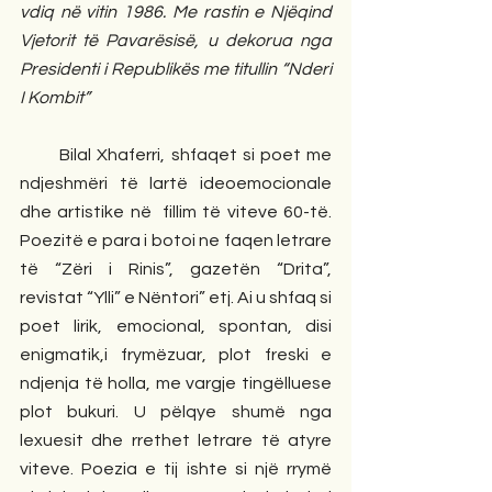
vdiq në vitin 1986. Me rastin e Njëqind 
Vjetorit të Pavarësisë, u dekorua nga 
Presidenti i Republikës me titullin “Nderi 
I Kombit”   
       Bilal Xhaferri, shfaqet si poet me 
ndjeshmëri të lartë ideoemocionale 
dhe artistike në  fillim të viteve 60-të. 
Poezitë e para i botoi ne faqen letrare 
të “Zëri i Rinis”, gazetën “Drita”, 
revistat “Ylli” e Nëntori” etj. Ai u shfaq si 
poet lirik, emocional, spontan, disi 
enigmatik,i frymëzuar, plot freski e 
ndjenja të holla, me vargje tingëlluese 
plot bukuri. U pëlqye shumë nga 
lexuesit dhe rrethet letrare të atyre 
viteve. Poezia e tij ishte si një rrymë 