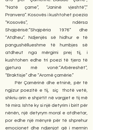
“Natë çame”, “Janinë vjeshtë”,” 
Pranvera”. Kosovës i kushtohet poezia 
“Kosovës”, ndërsa 
Shqipërisë:”Shqipëria 1976” dhe 
“Atdheu”. Ndjenjës së hidhur e të 
pangushëllueshme të humbjes së 
atdheut nga mërgimi prej tij, i 
kushtohen edhe tri poezi të tjera të 
gjetura më vonë:”Arbëreshët”, 
“Braktisje” dhe “Aromë çamërie.”
     Për Çamërinë dhe etninë, për të 
ngjizur poezitë e tij,  siç  thotë vetë, 
shkriu arin e shpirtit në vargjet e tij më 
të mira. Ishte ky si një detyrim i birit për 
nënën, një detyrym moral e atdhetar, 
por edhe një mënyrë për të shprehur 
emocionet dhe ndjenjat që i merrnin 