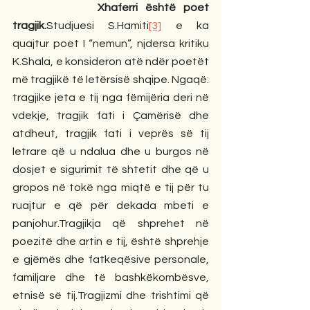
           Xhaferri është poet 
tragjik.
Studjuesi S.Hamiti
[3]
 e ka 
quajtur poet I “nemun”, njdersa kritiku 
K.Shala, e konsideron atë ndër poetët 
më tragjikë të letërsisë shqipe. Ngaqë: 
tragjike jeta e tij nga fëmijëria deri në 
vdekje, tragjik fati i Çamërisë dhe 
atdheut, tragjik fati i veprës së tij 
letrare që u ndalua dhe u burgos në 
dosjet e sigurimit të shtetit dhe që u 
gropos në tokë nga miqtë e tij për tu 
ruajtur e që për dekada mbeti e 
panjohur.Tragjikja që shprehet në 
poezitë dhe artin e tij, është shprehje 
e gjëmës dhe fatkeqësive personale, 
familjare dhe të bashkëkombësve, 
etnisë së tij.Tragjizmi dhe trishtimi që 