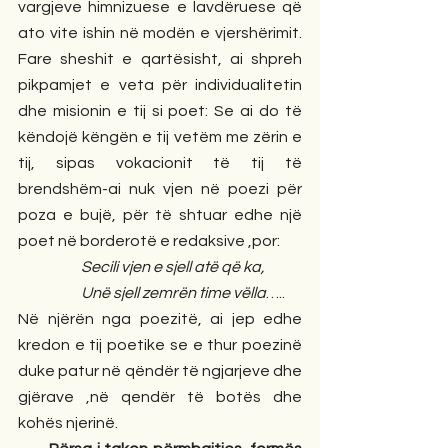
vargjeve himnizuese e lavdëruese që 
ato vite ishin në modën e vjershërimit. 
Fare sheshit e qartësisht, ai shpreh 
pikpamjet e veta për individualitetin 
dhe misionin e tij si poet: Se ai do të 
këndojë këngën e tij vetëm me zërin e 
tij, sipas vokacionit të tij të 
brendshëm-ai nuk vjen në poezi për 
poza e bujë, për të shtuar edhe një 
poet në borderotë e redaksive ,por:
                     Secili vjen e sjell atë që ka,
                     Unë sjell zemrën time vëlla
…..
Në njërën nga poezitë, ai jep edhe 
kredon e tij poetike se e thur poezinë 
duke patur në qëndër të ngjarjeve dhe 
gjërave ,në qendër të botës dhe 
kohës njerinë.  