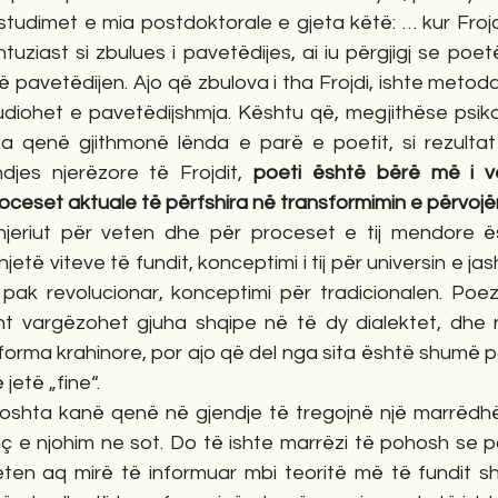
studimet e mia postdoktorale e gjeta këtë: … kur Frojd
uziast si zbulues i pavetëdijes, ai iu përgjigj se poetë
ë pavetëdijen. Ajo që zbulova i tha Frojdi, ishte meto
udiohet e pavetëdijshmja. Kështu që, megjithëse psikol
 qenë gjithmonë lënda e parë e poetit, si rezultat 
djes njerëzore të Frojdit, 
poeti është bërë më i ve
ceset aktuale të përfshira në transformimin e përvojën 
jeriut për veten dhe për proceset e tij mendore ës
dhjetë viteve të fundit, konceptimi i tij për universin e j
pak revolucionar, konceptimi për tradicionalen. Poezi
t vargëzohet gjuha shqipe në të dy dialektet, dhe 
forma krahinore, por ajo që del nga sita është shumë p
jetë „fine“. 
shta kanë qenë në gjendje të tregojnë një marrëdhëni
iç e njohim ne sot. Do të ishte marrëzi të pohosh se 
eten aq mirë të informuar mbi teoritë më të fundit s