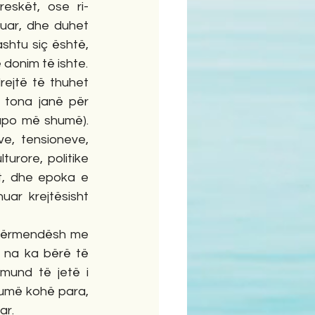
reskët, ose ri-
luar, dhe duhet 
shtu siç është, 
ë donim të ishte.
rejtë të thuhet 
 tona janë për 
apo më shumë). 
e, tensioneve, 
rore, politike 
t, dhe epoka e 
ar krejtësisht 
 përmendësh me 
 na ka bërë të 
mund të jetë i 
umë kohë para, 
ar.