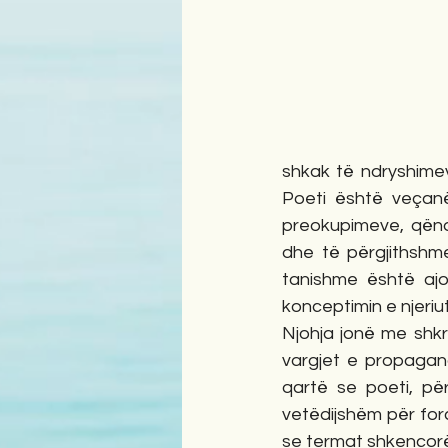
shkak të ndryshimev
Poeti është veçanë
preokupimeve, qëndr
dhe të përgjithshm
tanishme është ajo 
konceptimin e njeriut
Njohja jonë me shk
vargjet e propagan
qartë se poeti, për
vetëdijshëm për for
se termat shkencorë 