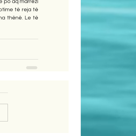
e po aq marrëzi 
ime të reja të 
na thënë. Le të 