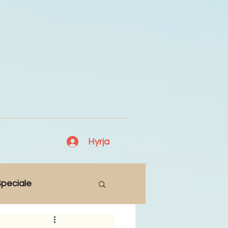
Hyrja
peciale
Lajme