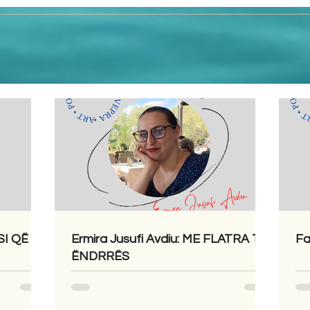
SI QË
Ermira Jusufi Avdiu: ME FLATRA TË
Fa
ËNDRRËS