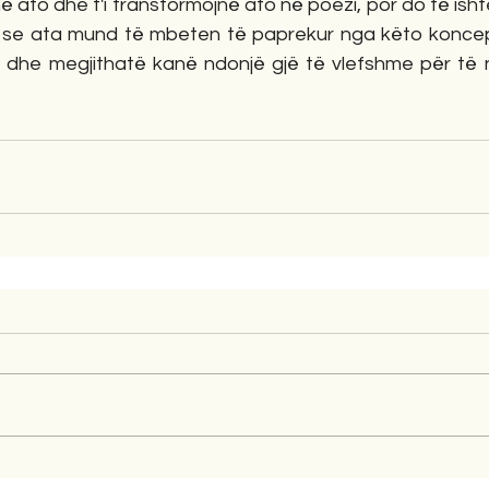
ë ato dhe t'i transformojnë ato në poezi, por do të isht
se ata mund të mbeten të paprekur nga këto koncept
it, dhe megjithatë kanë ndonjë gjë të vlefshme për të 