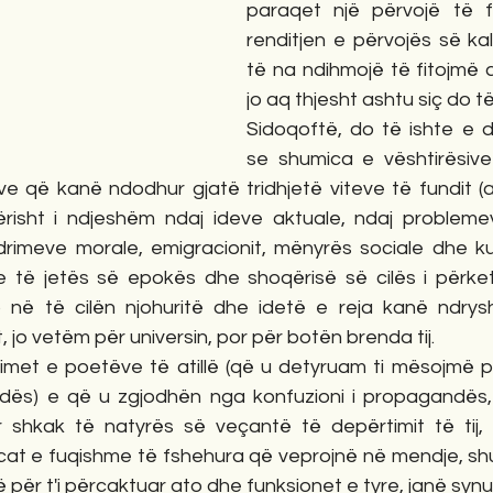
paraqet një përvojë të f
renditjen e përvojës së ka
të na ndihmojë të fitojmë a
jo aq thjesht ashtu siç do t
Sidoqoftë, do të ishte e d
se shumica e vështirësive
e që kanë ndodhur gjatë tridhjetë viteve të fundit (
risht i ndjeshëm ndaj ideve aktuale, ndaj problemev
imeve morale, emigracionit, mënyrës sociale dhe kultu
e të jetës së epokës dhe shoqërisë së cilës i përke
në të cilën njohuritë dhe idetë e reja kanë ndryshu
, jo vetëm për universin, por për botën brenda tij.
rimet e poetëve të atillë (që u detyruam ti mësojmë
dës) e që u zgjodhën nga konfuzioni i propagandës,
 shkak të natyrës së veçantë të depërtimit të tij, 
cat e fuqishme të fshehura që veprojnë në mendje, sh
për t'i përcaktuar ato dhe funksionet e tyre, janë synu