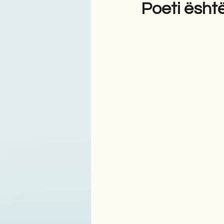
Poeti ësht
Antologji
Poezi
Tre