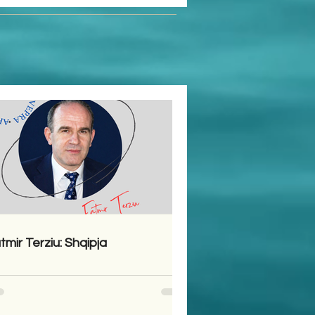
tmir Terziu: Shqipja