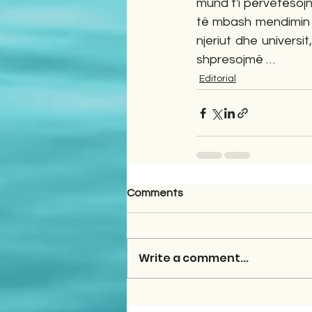
mund t'i përvetësojn
të mbash mendimin 
njeriut dhe univers
shpresojmë …
Editorial
Comments
Write a comment...