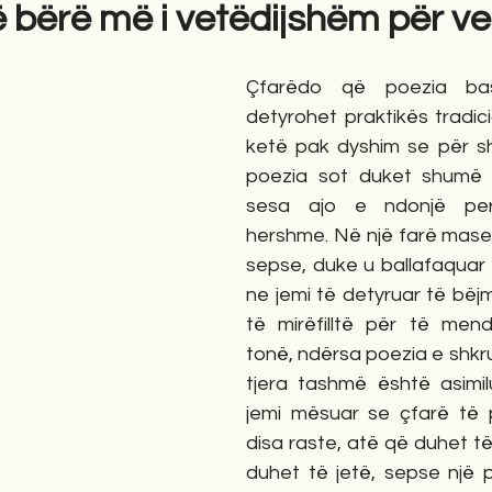
ë bërë më i vetëdijshëm për v
gime
Novela
Romane
English
Përkth
Çfarëdo që poezia bash
detyrohet praktikës tradic
ketë pak dyshim se për s
poezia sot duket shumë 
sesa ajo e ndonjë per
hershme. Në një farë mase v
sepse, duke u ballafaquar 
ne jemi të detyruar të bëjm
të mirëfilltë për të men
tonë, ndërsa poezia e shkr
tjera tashmë është asimil
jemi mësuar se çfarë të 
disa raste, atë që duhet të
duhet të jetë, sepse një p