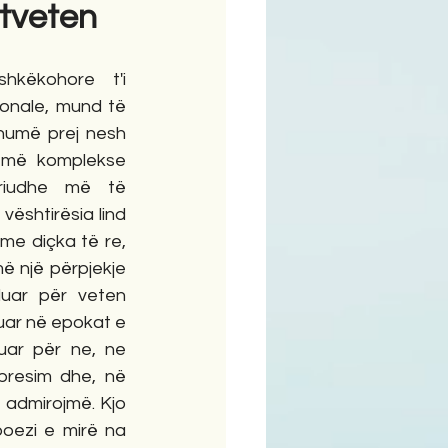
etveten
ime
këkohore t'i 
ionale, mund të 
humë prej nesh 
më komplekse 
iudhe më të 
ështirësia lind 
me diçka të re, 
ë një përpjekje 
duar për veten 
uar në epokat e 
uar për ne, ne 
presim dhe, në 
 admirojmë. Kjo 
oezi e mirë na 