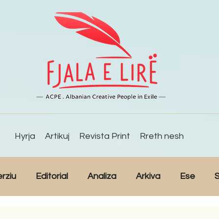
Hyrja
Artikuj
Revista Print
Rreth nesh
erziu
Editorial
Analiza
Arkiva
Ese
S
Reportazh
Studime
Intervista
Kulturë