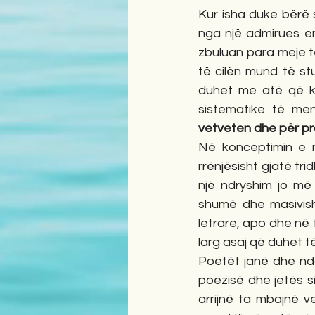
Kur isha duke bërë 
nga një admirues ent
zbuluan para meje t
të cilën mund të st
duhet me atë që ka
sistematike të men
vetveten dhe për pro
Në konceptimin e n
rrënjësisht gjatë tri
një ndryshim jo më 
shumë dhe masivish
letrare, apo dhe në 
larg asaj që duhet të 
Poetët janë dhe ndo
poezisë dhe jetës s
arrijnë ta mbajnë v