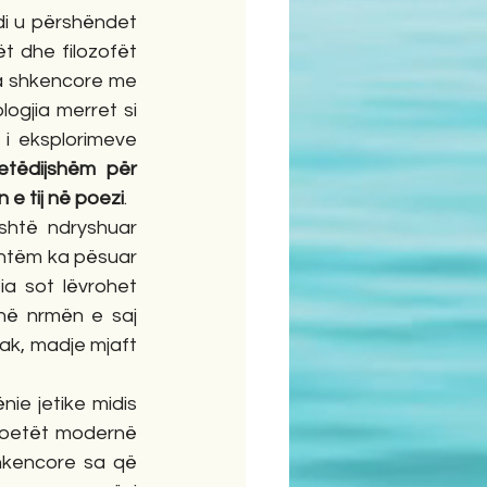
i u përshëndet 
t dhe filozofët 
da shkencore me 
ogjia merret si 
i eksplorimeve 
tëdijshëm për 
e tij në poezi
. 
htë ndryshuar 
ashtëm ka pësuar 
a sot lëvrohet 
në nrmën e saj 
ak, madje mjaft 
e jetike midis 
poetët modernë 
hkencore sa që 