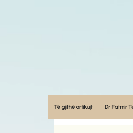
Të gjithë artikujt
Dr Fatmir T
Opinione
Komunitet