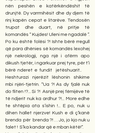
nën peshën e katërkëndëshit të 
drunjtë. Dy varrmihësit dhe dy djem të 
rinj kapën cepat e litarëve. Tendosën 
trupat dhe duart, në pritje të 
komandës “ Kujdes! Uleni me ngadalë ”. 
Po ku është folësi ?! Ishte bërë rregull 
që para dhënies së komandës lexohej 
një nekrologji, nga një i afërm apo 
dikush tjetër, i ngarkuar prej tyre, për t’i 
bërë nderet e fundit  jetëshuarit..      
Heshturazi njerëzit lëshonin shikime 
mbi njëri-tjetrin. “Ua ?! As dy fjalë nuk 
do fliten !?... Si ?!  Asnjë prej fëmijëve të 
të ndjerit nuk ka ardhur ?!... More edhe 
te shtëpia ata s’ishin !... E po, nuk u 
dihen hallet njerzve! Kush e di ç’kanë 
brenda  për  brenda ?! … Jo, jo kjo nuk u 
falet !  S’ka kandar që e mban këtë!”.        