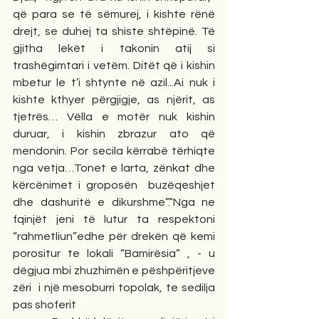
që para se të sëmurej, i kishte rënë 
drejt, se duhej ta shiste shtëpinë. Të 
gjitha lekët i takonin atij si 
trashëgimtari i vetëm. Ditët që i kishin 
mbetur le t’i shtynte në azil...Ai nuk i 
kishte kthyer përgjigje, as njërit, as 
tjetrës… Vëlla e motër nuk kishin 
duruar, i kishin zbrazur ato që 
mendonin. Por secila kërrabë tërhiqte 
nga vetja…Tonet e larta, zënkat dhe 
kërcënimet i groposën  buzëqeshjet 
dhe dashuritë e dikurshme”.“Nga ne 
fqinjët jeni të lutur ta respektoni 
“rahmetliun”edhe për drekën që kemi 
porositur te lokali “Bamirësia” , - u 
dëgjua mbi zhuzhimën e pëshpëritjeve 
zëri  i një mesoburri topolak, te sedilja 
pas shoferit