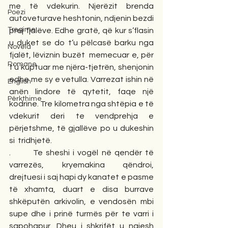
me të vdekurin. Njerëzit brenda 
Poezi
autoveturave heshtonin, ndjenin bezdi 
Tregime
prej fjalëve. Edhe gratë, që kur s’flasin 
u duket se do t’u pëlcasë barku nga 
Novela
fjalët, lëviznin buzët  memecuar e, për 
Romane
t’u kuptuar me njëra-tjetrën, shenjonin 
edhe me sy e vetulla. Varrezat ishin në 
English
anën lindore të qytetit, faqe një 
Përkthime
kodrine. Tre kilometra nga shtëpia e të 
vdekurit deri te vendprehja e 
përjetshme, të gjallëve po u dukeshin 
si  tridhjetë.
.       Te sheshi i vogël në qendër të 
varrezës, kryemakina qëndroi, 
drejtuesi i saj hapi dy kanatet e pasme 
të xhamta, duart e disa burrave 
shkëputën arkivolin, e vendosën mbi 
supe dhe i prinë turmës për te varri i 
sapohapur. Dheu i shkrifët u ngjesh 