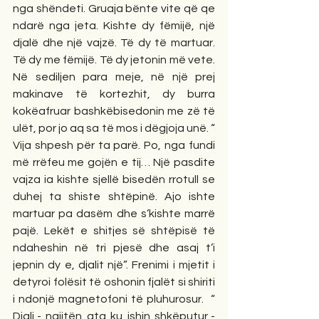
nga shëndeti. Gruaja bënte vite që qe 
ndarë nga jeta. Kishte dy fëmijë, një 
djalë dhe një vajzë. Të dy të martuar. 
Të dy me fëmijë. Të dy jetonin më vete. 
Në sediljen para meje, në një prej 
makinave të kortezhit, dy burra 
kokëafruar bashkëbisedonin me zë të 
ulët, por jo aq sa të mos i dëgjoja unë. “ 
Vija shpesh për ta parë. Po, nga fundi 
më rrëfeu me gojën e tij… Një pasdite 
vajza ia kishte sjellë bisedën rrotull se 
duhej ta shiste shtëpinë. Ajo ishte 
martuar pa dasëm dhe s’kishte marrë 
pajë. Lekët e shitjes së shtëpisë të 
ndaheshin në tri pjesë dhe asaj t’i 
jepnin dy e, djalit një”. Frenimi i mjetit i 
detyroi folësit të oshonin fjalët si shiriti 
i ndonjë magnetofoni të pluhurosur.  “ 
Djali,- ngjitën ata ku ishin shkëputur,- 