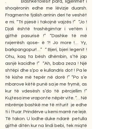
.         Bashkëfolësit para, ligjërimet i 
shoqëronin edhe me lëvizje duarsh. 
Fragmente fjalish arrinin deri te veshët 
e mi. “Tri pjesë i takojnë vajzës !”  “Jo ! 
Djali është trashëgimtar i vetëm i 
gjithë pasurisë !” “Dashke të më 
nxjerrësh qose- ë ?! Jo more !… Yy, 
barkpangopur!…”  “ Bjeri, bjeri legenit ! 
Ohu, kaq ta bësh dhëmbin, s’të jap 
asnjë kacidhe !”  “Ah, baba zeza ! Një 
shtëpi dhe s’po e kullandris dot ! Pa le 
të kishe më tepër në dorë !” “Po s’e 
mbarove këtë punë sa je me frymë, as 
kur të vdesësh s’do të përcjellim !” 
Kujtesa ime vraponte nëpër vite. “… Në 
mbrëmje bashkë me të rriturit  je edhe 
ti i ftuar. Prindërve u kemi marrë ne lejë. 
Të takon. U lodhe duke ndarë  petulla 
gjithë ditën kur na lindi bebi, tek miqtë 