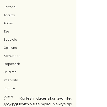
Editorial
Analiza
Arkiva
Ese
Speciale
Opinione
Komunitet
Reportazh
Studime
Intervista
Kulturë
Lajme
.        Kortezhi dukej sikur zvarritej. 
Makinat lëviznin si të mpira.  Në krye ajo 
Antologji