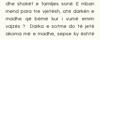
dhe shokët e familjes sonë. E mban 
mend para tre vjetësh, atë darkën e 
madhe që bëmë kur i vumë emrin 
vajzës ?  Darka e sotme do të jetë 
akoma më e madhe, sepse ky është 
djalë dhe gëzimi ynë shkon deri në qiell. 
Pa ardhur ti nuk ia vendosim emrin. 
Shko bëhu gati dhe mirë na ardhsh! 
Mjeti  frenoi. Kishim mbërritur te lokali. 
Njerëzit përtueshëm shkëputeshin 
nga sediljet dhe shtynin këmbët për 
nga dera e hapur.   
Tregime