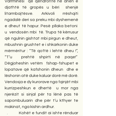
Varrmihësi  që qëndronte në anën e 
djathtë të gropës u bëri  shenjë 
litarmbajtësve. Arkivoli rrëshqiti 
ngadalë deri sa preku mbi dyshemenë 
e dheut të hapur. Pesë pllaka betoni  
u  vendosën mbi  të. Trupa të kërrusur 
që ngulnin gishtat mbi pirgun e dheut, 
mbushnin grushtet e i shkarkonin duke 
mërmëritur : “Të qoftë i lehtë dheu !”, 
“T’u  prehtë shpirti në paqe!”  
Dëgjoheshin vetëm  fshap-fshupet e 
lopatave që kafshonin dheun  dhe e 
lëshonin atë duke kaluar dorë më dorë. 
Vendosja e dy kurorave nga fqinjët mbi 
kurrizpeshkun e dhertë  u mor nga 
njerëzit si sinjal për ta lënë pas të 
sapombuluarin dhe për t’u kthyer te 
makinat, nga kishin ardhur.
  .          Kohët e fundit ai ishte rënduar 