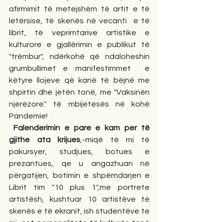
afirmimit të metejshëm të artit e të 
letërsise, të skenës në vecanti  e të 
librit, të veprimtarive artistike e 
kulturore e gjallërimin e publikut të 
"trëmbur", ndërkohë që ndaloheshin 
grumbullimet e manifestimmet  e 
këtyre llojeve që kanë të bëjnë me 
shpirtin dhe jetën tonë, me "Vaksinën 
njerëzore." të mbijetesës në kohë 
Pandemie!
 Falenderimin e pare e kam per të 
gjithe ata krijues
,-miqë të mi të 
pakursyer, studjues, botues e 
prezantues, qe u angazhuan në 
përgatijen, botimin e shpërndarjen e 
Librit tim "10 plus 1",me portrete 
artistësh, kushtuar 10 artistëve të 
skenës e të ekranit, ish studentëve te 