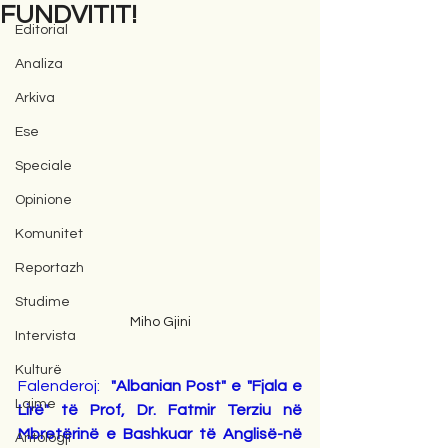
FUNDVITIT!
Editorial
Analiza
Arkiva
Ese
Speciale
Opinione
Komunitet
Reportazh
Studime
Miho Gjini
Intervista
Kulturë
Falenderoj:  
"Albanian Post" e "Fjala e 
Lajme
Lirë" të Prof, Dr. Fatmir Terziu në 
Mbretërinë e Bashkuar të Anglisë-në 
Antologji