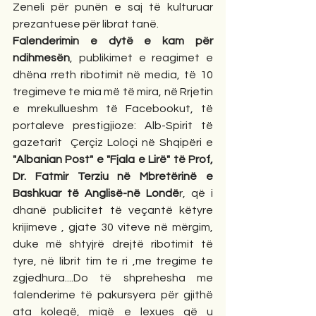
Zeneli për punën e saj të kulturuar 
prezantuese për librat tanë.
Falenderimin e dytë e kam për 
ndihmesën
, publikimet e reagimet e 
dhëna rreth ribotimit në media, të 10 
tregimeve te mia më të mira, në Rrjetin 
e mrekullueshm të Facebookut, të 
portaleve prestigjioze: Alb-Spirit të 
gazetarit  Çerçiz Loloçi në Shqipëri e  
"Albanian Post" e "Fjala e Lirë" të Prof, 
Dr. Fatmir Terziu në Mbretërinë e 
Bashkuar të Anglisë-në Londë
r, që i 
dhanë publicitet të veçantë këtyre 
krijimeve , gjate 30 viteve në mërgim, 
duke më shtyjrë drejtë ribotimit të 
tyre, në librit tim te ri ,me tregime te 
zgjedhura....Do të shprehesha me 
falenderime të pakursyera për gjithë 
ata kolegë, miqë e lexues që u 