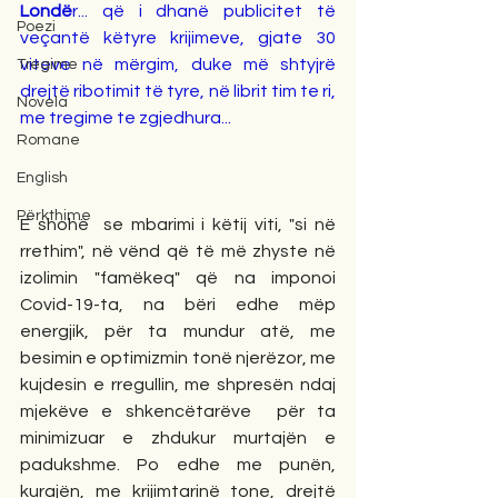
Londë
r... që i dhanë publicitet të 
Poezi
veçantë këtyre krijimeve, gjate 30 
viteve në mërgim, duke më shtyjrë 
Tregime
drejtë ribotimit të tyre, në librit tim te ri, 
Novela
me tregime te zgjedhura...
Romane
English
Përkthime
E shohë  se mbarimi i këtij viti, "si në 
rrethim", në vënd që të më zhyste në 
izolimin "famëkeq" që na imponoi 
Covid-19-ta, na bëri edhe mëp 
energjik, për ta mundur atë, me 
besimin e optimizmin tonë njerëzor, me 
kujdesin e rregullin, me shpresën ndaj 
mjekëve e shkencëtarëve  për ta 
minimizuar e zhdukur murtajën e 
padukshme. Po edhe me punën, 
kurajën, me krijimtarinë tone, drejtë 