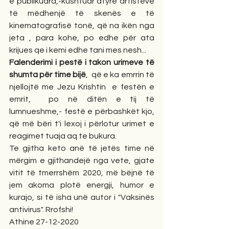
e publikuara,-kushtuar atyre artistëve 
të mëdhenjë të skenës e të 
kinematografisë tonë, që na ikën nga 
jeta , para kohe, po edhe për ata 
krijues qe i kemi edhe tani mes nesh...
Falenderimi i pestë i takon urimeve të 
shumta për time bijë
,  që e ka emrrin të 
njellojtë me Jezu Krishtin  e festën e 
emrit,  po në ditën e tij të 
lumnueshme,- festë e përbashkët kjo, 
që më bëri t'i lexoj i përlotur urimet e 
reagimet tuaja aq te bukura.
Te gjitha keto anë të jetës time në 
mërgim e gjithandejë nga vete, gjate 
vitit të tmerrshëm 2020, më bëjnë të 
jem akoma plotë energji, humor e 
kurajo, si të isha unë autor i "Vaksinës 
antivirus". Rrofshi!
Athine 27-12-2020