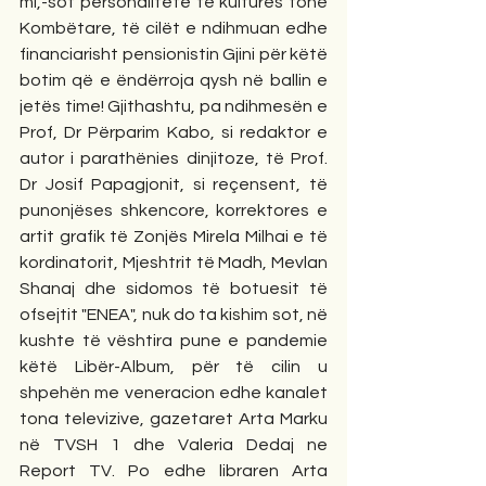
mi,-sot personalitete të kulturës tonë 
Kombëtare, të cilët e ndihmuan edhe 
financiarisht pensionistin Gjini për këtë 
botim që e ëndërroja qysh në ballin e 
jetës time! Gjithashtu, pa ndihmesën e 
Prof, Dr Përparim Kabo, si redaktor e 
autor i parathënies dinjitoze, të Prof. 
Dr Josif Papagjonit, si reçensent, të 
punonjëses shkencore, korrektores e 
artit grafik të Zonjës Mirela Milhai e të 
kordinatorit, Mjeshtrit të Madh, Mevlan 
Shanaj dhe sidomos të botuesit të 
ofsejtit "ENEA", nuk do ta kishim sot, në 
kushte të vështira pune e pandemie 
këtë Libër-Album, për të cilin u 
shpehën me veneracion edhe kanalet 
tona televizive, gazetaret Arta Marku 
në TVSH 1 dhe Valeria Dedaj ne 
Report TV. Po edhe libraren Arta 