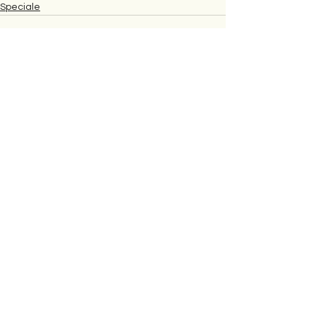
Speciale
Comments
Write a comment...
Shkrimet e fundit