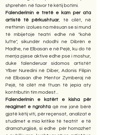
shprehën  në favor të këtij botimi.
Falenderimin e tretë e kam per ata 
artistë të përkushtuar
, të cilët, në 
rrethimin  izolues na mësuan se si mund 
të mbijetoje teatri edhe në "kohë 
lufte", sikundër ndodhi ne Dibrën e 
Madhe, ne Elbasan e në Pejë, ku do të 
merrja pjese aktive edhe pse i moshur, 
duke falenderuar sidomos artistët 
Ylber Nuredini në Diber, Adonis Filipin 
në Elbasan dhe Mentor Zymberaj në 
Pejë, të cilët më ftuan të jepia aty 
kontributin tim modest...
Falenderimin e katërt e kisha për 
reagimet e ngrohta
 që me janë bërë 
gjatë këtij viti, për reçensat, analizat e 
studimet e mia kritike të teatrit  e të 
dramaturgjisë, si edhe  për homazhet  