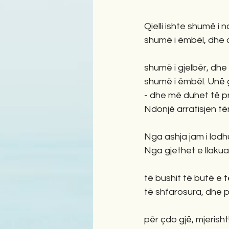
Qielli ishte shumë i n
shumë i ëmbël, dhe 
shumë i gjelbër, dhe 
shumë i ëmbël. Unë
- dhe më duhet të p
Ndonjë arratisjen t
Nga ashja jam i lodh
Nga gjethet e llaku
të bushit të butë e 
të shfarosura, dhe 
për çdo gjë, mjerisht