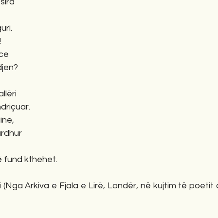
sira
ri.
!
ce
djen?
llëri
ndriçuar.
ine,
ardhur
ë fund kthehet.
ti (Nga Arkiva e Fjala e Lirë, Londër, në kujtim të poetit