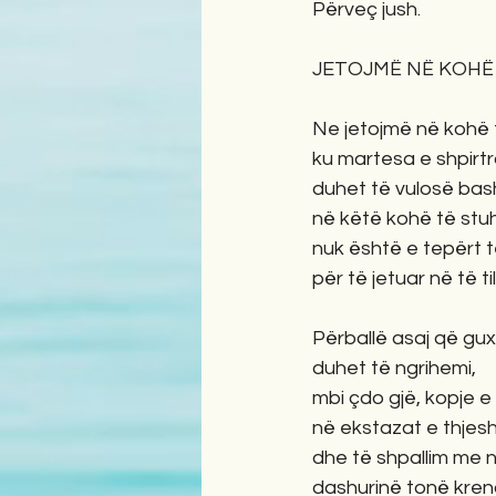
Përveç jush.
JETOJMË NË KOHË
Ne jetojmë në kohë
ku martesa e shpirt
duhet të vulosë bas
në këtë kohë të stu
nuk është e tepërt 
për të jetuar në të til
Përballë asaj që gu
duhet të ngrihemi,
mbi çdo gjë, kopje 
në ekstazat e thjesh
dhe të shpallim me 
dashurinë tonë krenar