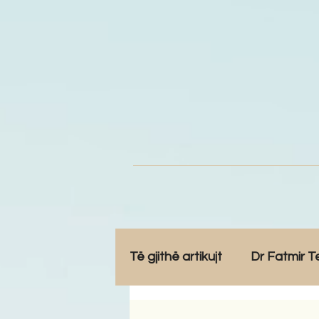
Të gjithë artikujt
Dr Fatmir T
Opinione
Komunitet