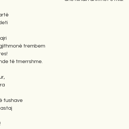
artë
deti
ajri
 gjithmonë trembem
res!
ënde të tmerrshme.
ur,
ara
të fushave
pastaj
!