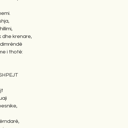
hemi.
shja,
illimi,
ik dhe krenare,
ndimrëndë
ime i thotë:
 SHPEJT
jt
aji
besnike,
përndarë,