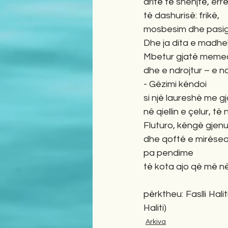
dritë të shenjtë, errë
të dashurisë: frikë,
mosbesim dhe pasigu
Dhe ja dita e madhe
Mbetur gjatë meme
dhe e ndrojtur – e n
- Gëzimi këndoi
si një laureshë me gja
në qiellin e çelur, të 
Fluturo, këngë gjenu
dhe qoftë e mirëse
pa pendime
të kota ajo që më n
përktheu: Faslli Hali
Haliti)
Arkiva