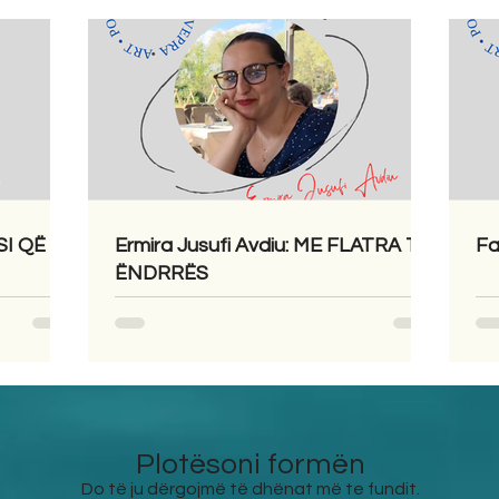
SI QË
Ermira Jusufi Avdiu: ME FLATRA TË
Fa
ËNDRRËS
Plotësoni formën
Do të ju dërgojmë të dhënat më te fundit.