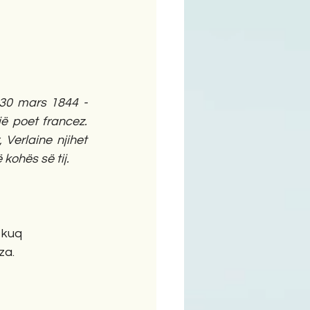
ime
 30 mars 1844 - 
jë poet francez. 
 Verlaine njihet 
 kohës së tij.
ë kuq
za.