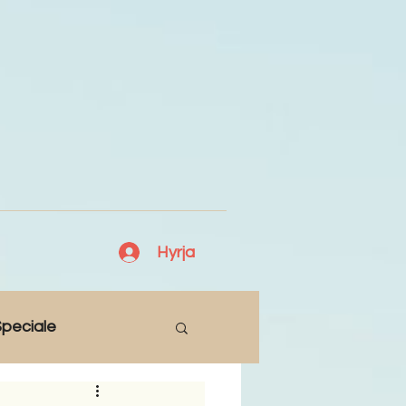
Hyrja
peciale
Lajme