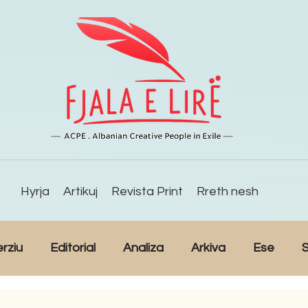
Hyrja
Artikuj
Revista Print
Rreth nesh
erziu
Editorial
Analiza
Arkiva
Ese
S
Reportazh
Studime
Intervista
Kulturë