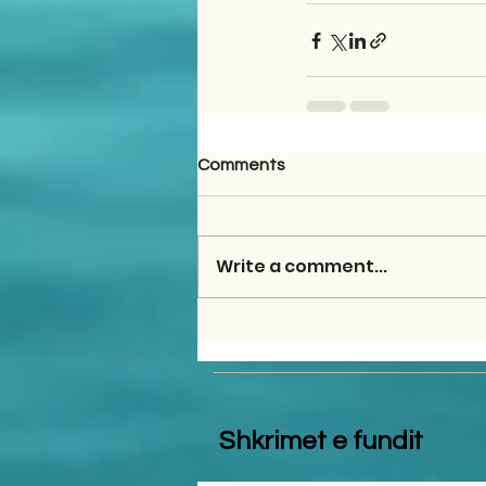
Comments
Write a comment...
Shkrimet e fundit