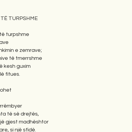
 TË TURPSHME
 të turpshme
rave
hkimin e zemrave;
hive të tmerrshme
të kesh guxim
lë fitues.
xohet
e rrëmbyer
ta të së drejtës,
një gjest madhështor
e, si një sfidë.