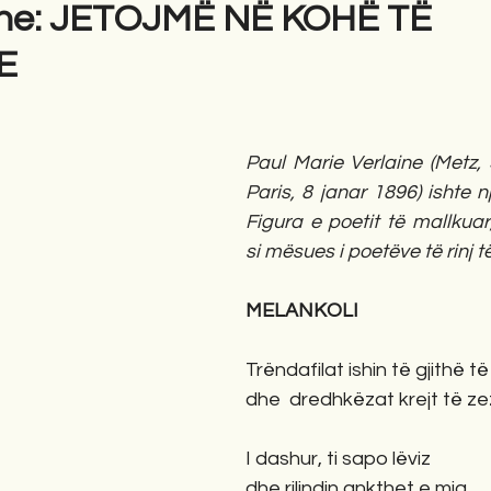
aine: JETOJMË NË KOHË TË
E
gime
Novela
Romane
English
Përkth
Paul Marie Verlaine (Metz,
Paris, 8 janar 1896) ishte n
Figura e poetit të mallkuar,
si mësues i poetëve të rinj të
MELANKOLI
Trëndafilat ishin të gjithë t
dhe  dredhkëzat krejt të ze
I dashur, ti sapo lëviz
dhe rilindin ankthet e mia.