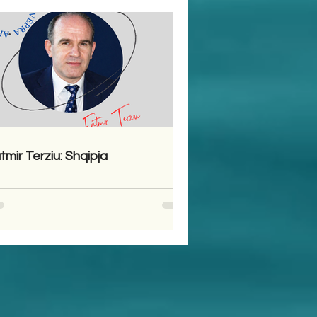
tmir Terziu: Shqipja