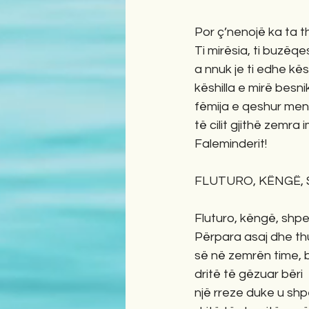
Por ç’nenojë ka ta t
Ti mirësia, ti buzëqe
a nnuk je ti edhe kësh
këshilla e mirë besn
fëmija e qeshur me
të cilit gjithë zemra 
Faleminderit!
FLUTURO, KËNGË,
Fluturo, këngë, shpe
Përpara asaj dhe thu
së në zemrën time, 
dritë të gëzuar bëri
një rreze duke u sh