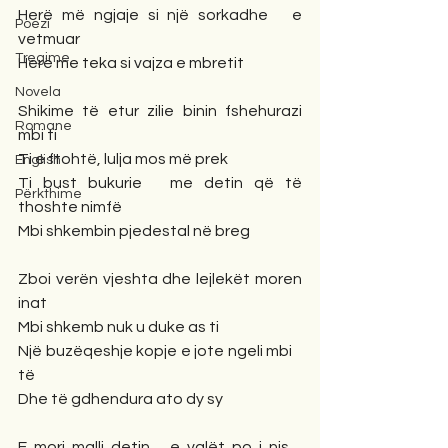
Herë më ngjaje si një sorkadhe    e 
Poezi
vetmuar
Tregime
Herë me teka si vajza e mbretit
Novela
Shikime të etur zilie binin fshehurazi 
Romane
mbi ti
Ti e ftohtë, lulja mos më prek
English
Ti bust bukurie    me detin që të 
Përkthime
thoshte nimfë
Mbi shkembin pjedestal në breg
Zboi verën vjeshta dhe lejlekët moren 
inat
Mbi shkemb nuk u duke as ti
Një buzëqeshje kopje e jote ngeli mbi    
të
Dhe të gdhendura ato dy sy
E mori malli detin    e valët po i nis    