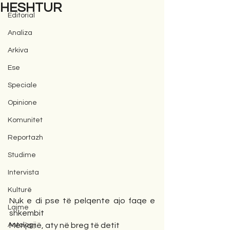
HESHTUR
Editorial
Analiza
Arkiva
Ese
Speciale
Opinione
Komunitet
Reportazh
Studime
Intervista
Kulturë
Nuk e di pse të pelqente ajo faqe e 
Lajme
shkembit
Antologji
Menjanë, aty në breg të detit