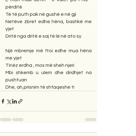
përditë
Të të puth pak në gushë e në gji
Netëve zbret edhe hëna, bashkë me 
yjet
Dritë nga dritë e saj të lë në ato sy
Një mbremje më ftoi edhe mua hëna 
me yjet
Tinëz erdha , mos më sheh njeri
Mbi shkemb u ulem dhe dridhjet na 
pushtuan
Dhe, ah,prisnim të shfaqeshe ti 