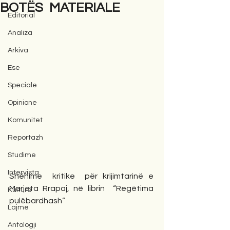
BOTËS MATERIALE
Editorial
Analiza
Arkiva
Ese
Speciale
Opinione
Komunitet
Reportazh
Studime
Intervista
Shënime  kritike  për krijimtarinë e  
Marjeta Rrapaj, në librin  “Regëtima  
Kulturë
pulëbardhash”
Lajme
Antologji