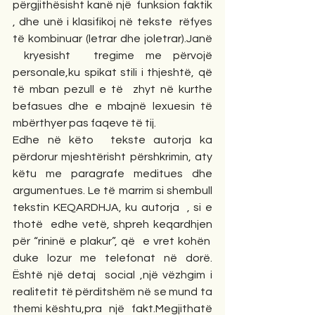
përgjithësisht kanë një  funksion faktik 
, dhe unë i klasifikoj në tekste  rëfyes 
të kombinuar (letrar dhe joletrar).Janë 
 kryesisht  tregime me përvojë 
personale,ku spikat stili i thjeshtë, që 
të mban pezull e të  zhyt në kurthe 
befasues dhe e mbajnë lexuesin të 
mbërthyer pas faqeve të tij.
Edhe në këto  tekste autorja ka 
përdorur mjeshtërisht përshkrimin, aty 
këtu me paragrafe meditues dhe 
argumentues. Le të marrim si shembull 
tekstin KEQARDHJA, ku autorja  , si e 
thotë  edhe vetë, shpreh keqardhjen 
për “rininë e plakur”, që  e vret kohën  
duke lozur me telefonat në dorë. 
Është një detaj  social ,një vëzhgim i 
realitetit të përditshëm në se mund ta 
themi kështu,pra  një  fakt.Megjithatë 