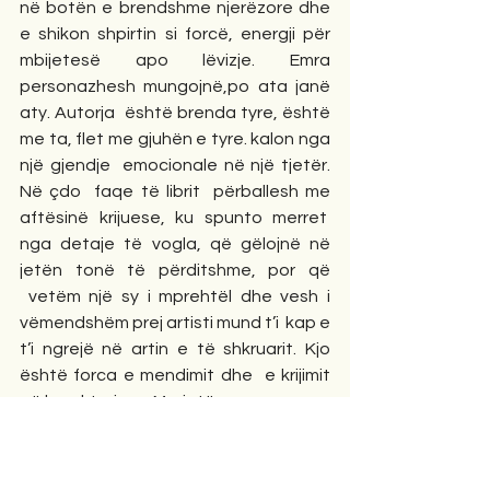
në botën e brendshme njerëzore dhe 
e shikon shpirtin si forcë, energji për 
mbijetesë apo lëvizje. Emra 
personazhesh mungojnë,po ata janë 
aty. Autorja  është brenda tyre, është 
me ta, flet me gjuhën e tyre. kalon nga 
një gjendje  emocionale në një tjetër. 
Në çdo  faqe të librit  përballesh me 
aftësinë krijuese, ku spunto merret  
nga detaje të vogla, që gëlojnë në 
jetën tonë të përditshme, por që 
 vetëm një sy i mprehtël dhe vesh i 
vëmendshëm prej artisti mund t’i  kap e 
t’i ngrejë në artin e të shkruarit. Kjo 
është forca e mendimit dhe  e krijimit 
që karakterizon  Marjetën.     
  Në pamundësi për t’u ndalur në çdo  
tregim e tekst tjetër që përmban 
libri,kjo edhe  metodikisht e justifikuar, 