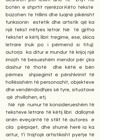
botën e shprtit njerëzor.Këto tekste  
bazohen te trillimi dhe luajnë pikërisht 
funksionin  estetik dhe artistik që ka 
një tekst rrëfyes letrar. Në  të gjitha 
tekstet e këtij libri: tregime, ese, skica 
letrare (nuk po i përmend si tituj)  
autorja  ka ditur e mundur të krijoj një 
imazh të besueshëm mendor për çka 
dashur të thotë  dhe këtë e bën 
përmes  shpiegimit e përshkrimit të 
hollësishëm të personazhit, objekteve 
dhe vendëndodhjes së tyre, situatave 
 që  zhvillohen, etj.
  Në  një  numur të konsiderueshëm të 
teksteve letrare të këtij libri  dallojmë 
anën eveçantë të stilit të autores  e 
cila  përpiqet, dhe shumë herë ia ka 
aritur, t’i trajtojë artistikisht pyetje të 