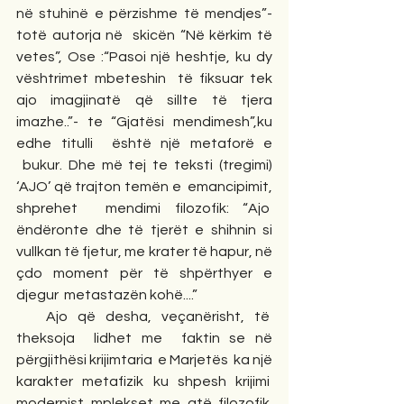
në stuhinë e përzishme të mendjes”- 
totë autorja në  skicën “Në kërkim të 
vetes”, Ose :“Pasoi një heshtje, ku dy 
vështrimet mbeteshin  të fiksuar tek 
ajo imagjinatë që sillte të tjera 
imazhe..”- te “Gjatësi mendimesh”,ku 
edhe titulli  është një metaforë e 
 bukur. Dhe më tej te teksti (tregimi) 
‘AJO’ që trajton temën e  emancipimit, 
shprehet  mendimi filozofik: “Ajo  
ëndëronte dhe të tjerët e shihnin si 
vullkan të fjetur, me krater të hapur, në 
çdo moment për të shpërthyer e 
djegur  metastazën kohë....”
   Ajo që desha, veçanërisht, të  
theksoja  lidhet me  faktin se në 
përgjithësi krijimtaria  e Marjetës  ka një 
karakter metafizik ku shpesh krijimi  
modernist mplekset me atë filozofik. 