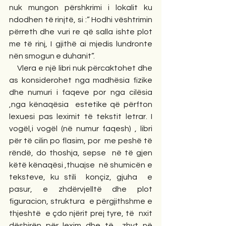
nuk mungon përshkrimi i lokalit ku 
ndodhen të rinjtë, si :” Hodhi vështrimin 
përreth dhe vuri re që salla ishte plot 
me të rinj, I gjithë ai mjedis lundronte 
nën smogun e duhanit”.
    Vlera e një libri nuk përcaktohet dhe 
as konsiderohet nga madhësia fizike 
dhe numuri i faqeve por nga cilësia 
,nga kënaqësia  estetike që përfton 
lexuesi pas leximit të tekstit letrar. I 
vogël,i vogël (në numur faqesh) , libri 
për të cilin po flasim, por  me peshë të 
rëndë, do thoshja, sepse  në të gjen 
këtë kënaqësi ,thuajse  në shumicën e 
teksteve, ku stili  konçiz, gjuha  e 
pasur, e zhdërvjelltë dhe plot 
figuracion, struktura  e përgjithshme e 
thjeshtë  e çdo njërit prej tyre, të  nxit 
dëshirën për lexim dhe të  zhyt në 