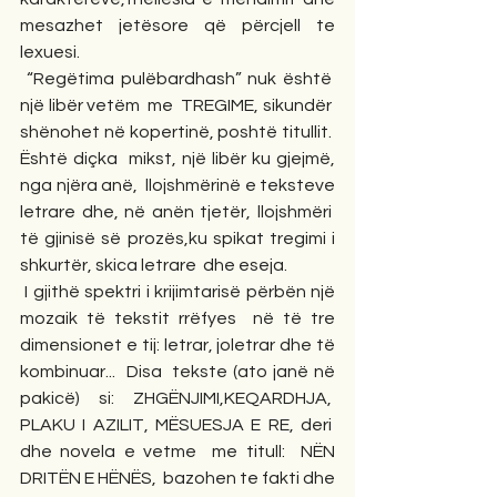
mesazhet jetësore që përcjell te 
lexuesi.
 “Regëtima pulëbardhash” nuk është  
një libër vetëm  me  TREGIME, sikundër  
shënohet në kopertinë, poshtë titullit.  
Është diçka  mikst, një libër ku gjejmë, 
nga njëra anë,  llojshmërinë e teksteve 
letrare dhe, në anën tjetër, llojshmëri  
të gjinisë së prozës,ku spikat tregimi i 
shkurtër, skica letrare  dhe eseja.
 I gjithë spektri i krijimtarisë përbën një 
mozaik të tekstit rrëfyes  në të tre 
dimensionet e tij: letrar, joletrar dhe të 
kombinuar...  Disa  tekste (ato janë në 
pakicë) si: ZHGËNJIMI,KEQARDHJA,  
PLAKU I AZILIT, MËSUESJA E RE, deri  
dhe novela e vetme  me titull:  NËN 
DRITËN E HËNËS,  bazohen te fakti dhe 