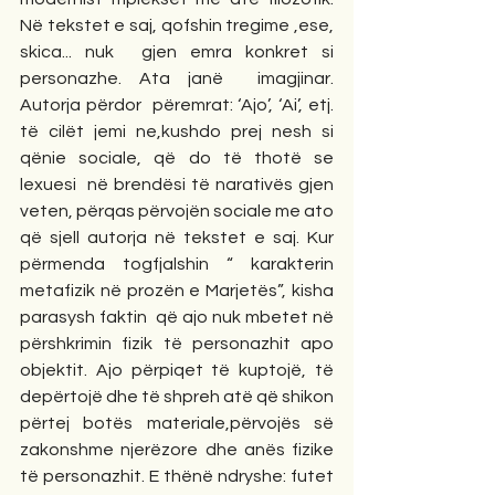
Në tekstet e saj, qofshin tregime ,ese, 
skica... nuk  gjen emra konkret si 
personazhe. Ata janë  imagjinar. 
Autorja përdor  përemrat: ‘Ajo’, ‘Ai’, etj. 
të cilët jemi ne,kushdo prej nesh si 
qënie sociale, që do të thotë se 
lexuesi  në brendësi të narativës gjen 
veten, përqas përvojën sociale me ato 
që sjell autorja në tekstet e saj. Kur 
përmenda togfjalshin “ karakterin 
metafizik në prozën e Marjetës”, kisha 
parasysh faktin  që ajo nuk mbetet në 
përshkrimin fizik të personazhit apo 
objektit. Ajo përpiqet të kuptojë, të 
depërtojë dhe të shpreh atë që shikon 
përtej botës materiale,përvojës së 
zakonshme njerëzore dhe anës fizike 
të personazhit. E thënë ndryshe: futet 