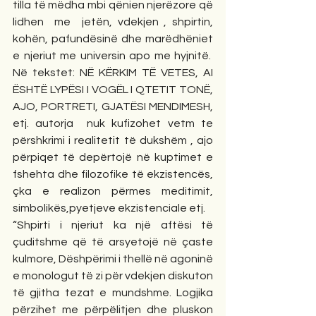
tilla të mëdha mbi qënien njerëzore që 
lidhen  me  jetën, vdekjen , shpirtin, 
kohën, pafundësinë dhe marëdhëniet 
e njeriut me universin apo me hyjnitë.  
Në tekstet: NË KËRKIM TË VETES, AI 
ËSHTË LYPËSI I VOGËL I QTETIT TONË, 
AJO, PORTRETI, GJATËSI MENDIMESH, 
etj. autorja  nuk kufizohet vetm te 
përshkrimi i realitetit të dukshëm , ajo 
përpiqet të depërtojë në kuptimet e 
fshehta dhe filozofike të ekzistencës, 
çka e realizon përmes meditimit, 
simbolikës,pyetjeve ekzistenciale etj.
“Shpirti i njeriut ka një aftësi të 
çuditshme që të arsyetojë në çaste 
kulmore, Dëshpërimi i thellë në agoninë 
e monologut të zi për vdekjen diskuton 
të gjitha tezat e mundshme. Logjika 
përzihet me përpëlitjen dhe pluskon 