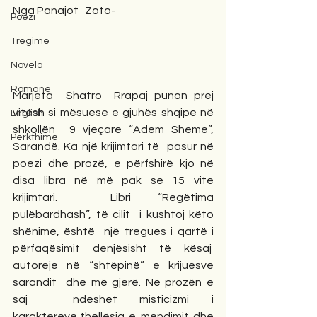
Nga Panajot   Zoto-
Poezi
Tregime
Novela
Romane
Marjeta  Shatro  Rrapaj punon prej 
vitesh si mësuese e gjuhës shqipe në 
English
shkollën  9 vjeçare “Adem Sheme”, 
Përkthime
Sarandë. Ka një krijimtari të  pasur në 
poezi dhe prozë, e përfshirë kjo në 
disa libra në më pak se 15 vite 
krijimtari.  Libri “Regëtima 
pulëbardhash”, të cilit  i kushtoj këto 
shënime, është  një tregues i qartë i 
përfaqësimit denjësisht të kësaj  
autoreje në “shtëpinë” e krijuesve 
sarandit  dhe më gjerë. Në prozën e 
saj  ndeshet misticizmi i 
karaktereve,thellësia e mendimit dhe 