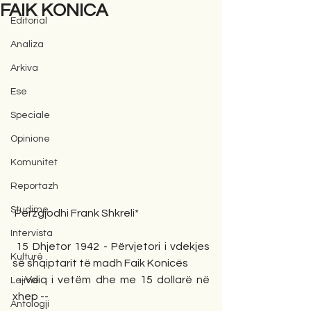
FAIK KONICA
Editorial
Analiza
Arkiva
Ese
Speciale
Opinione
Komunitet
Reportazh
Studime
 Përzgjodhi Frank Shkreli*
Intervista
 15 Dhjetor 1942 - Përvjetori i vdekjes 
Kulturë
së shqiptarit të madh Faik Konicës 
 --Vdiq i vetëm dhe me 15 dollarë në 
Lajme
xhep --  
Antologji