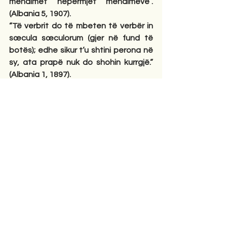
mendimet nëpërmjet mendimeve”. 
(Albania 5, 1907).
“Të verbrit do të mbeten të verbër in 
sœcula sœculorum (gjer në fund të 
botës); edhe sikur t’u shtini perona në 
sy, ata prapë nuk do shohin kurrgjë.” 
(Albania 1, 1897).
Përfaqsuesve të partive politike 
shqiptare, Faik Konica do u thoshte të 
mënjanonë urrejtjet: 
“Urrejtja partiake shpesh merr 
përparësi ndaj instinktit kombëtar”,
(Albania 2, 1904).
Atyre që po shkatërrojnë bukuritë e 
natyrës së Shqipërisë (Valbona, Vjosa) 
për përfitime ekonomike, Faik Konica u 
thotë mos urreni bukuritë që Perëndia 
u ka falur shqiptarëve: