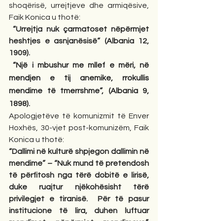
shoqërisë, urrejtjeve dhe armiqësive, 
Faik Konica u thotë:
“Urrejtja nuk çarmatoset nëpërmjet 
heshtjes e asnjanësisë” (Albania 12, 
1909).
“Një i mbushur me mllef e mëri, në 
mendjen e tij anemike, rrokullis 
mendime të tmerrshme”, (Albania 9, 
1898).
Apologjetëve të komunizmit të Enver 
Hoxhës, 30-vjet post-komunizëm, Faik 
Konica u thotë:
“Dallimi në kulturë shpjegon dallimin në 
mendime” – “Nuk mund të pretendosh 
të përfitosh nga tërë dobitë e lirisë, 
duke ruajtur njëkohësisht tërë 
privilegjet e tiranisë.  Për të pasur 
institucione të lira, duhen luftuar 