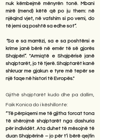
nuk këmbejmë mënyrën tonë. Mbani 
mirë (mend) këtë që po ju them: në 
njëqind vjet, në vafshim si po vemi, do 
të jemi aq poshtë sa edhe sot”.
“
Sa e sa marrëzi, sa e sa poshtërsi e 
krime janë bërë në emër të së gjorës 
Shqipëri”. "Armiqtë e Shqipërisë janë 
shqiptarët, jo të tjerë. Shqiptarët kanë 
shkruar me gjakun e tyre më tepër se 
një faqe në histori të Evropës."
Gjithë shqiptarët kudo dhe pa dallim, 
Faik Konica do i këshillonte:
“Të përpiqemi me të gjitha forcat tona 
të shërojmë shqiptarët nga dashuria 
për individët. Ata duhet të mësojnë të 
duan Shqipërinë – jo për t’i bërë qejfin 