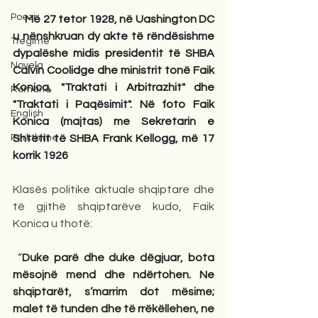
Poezi
Më 27 tetor 1928, në Uashington DC 
u nënshkruan dy akte të rëndësishme 
Tregime
dypalëshe midis presidentit të SHBA 
Novela
Calvin Coolidge dhe ministrit tonë Faik 
Konica, "Traktati i Arbitrazhit" dhe 
Romane
"Traktati i Paqësimit". Në foto Faik 
English
Konica (majtas) me Sekretarin e 
Përkthime
Shtetit të SHBA Frank Kellogg, më 17 
korrik 1926
Klasës politike aktuale shqiptare dhe 
të gjithë shqiptarëve kudo, Faik 
Konica u thotë:
 “
Duke parë dhe duke dëgjuar, bota 
mësojnë mend dhe ndërtohen. Ne 
shqiptarët, s’marrim dot mësime; 
malet të tunden dhe të rrëkëllehen, ne 