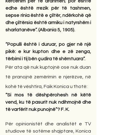
kërcënim për të ardhmen; por është 
edhe është rrezik për të tashmen, 
sepse rinia është e çiltër, ndërkohë që 
dhe çiltërsia është armiku i natyrshëm i 
sharlatanëve”. (Albania 5, 1905).
“Populli është i duruar, po gjer në një 
pikë: e kur kupton dhe e zë zenga, 
tërbimi i tij bën çudira të shëmtuara”.
Për ata që nuk kuptojnë ose nuk duan 
të pranojnë zemërimin e njerëzve, në 
kohë të vështira, Faik Konica u thotë:
“Si mos të dëshpërohesh në këtë 
vend, ku të pasurit nuk ndihmojnë dhe 
të varfërit nuk punojnë”? F. K.
Për opinionistët dhe analistët e TV 
studiove të sotëme shqiptare, Konica 