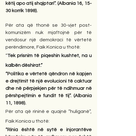
këtij apo atij shqiptari”. (Albania 16, 15-
30 korrik 1898).
Për ata që thonë se 30-vjet post-
komunizëm nuk mjaftojnë për të 
vendosur një demokraci të vërtetë 
perëndimore, Faik Konica u thotë:
“
Tek prisnim të piqeshin kushtet, na u 
kalbën dëshirat.”
“Politika e vërtetë qëndron në kapjen 
e drejtimit të një evolucioni të caktuar 
dhe në përpjekjen për të ndihmuar në 
përshpejtimin e fundit të tij”. (Albania 
11, 1898).
Për ata që rininë e quajnë “huliganë”, 
Faik Konica u thotë:
“Rinia është në sytë e injorantëve 