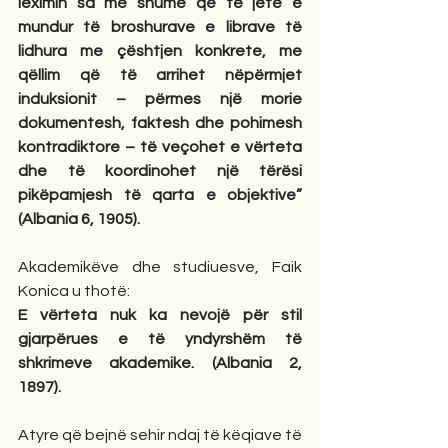
leximin sa më shumë që të jetë e 
mundur të broshurave e librave të 
lidhura me çështjen konkrete, me 
qëllim që të arrihet nëpërmjet 
induksionit – përmes një morie 
dokumentesh, faktesh dhe pohimesh 
kontradiktore – të veçohet e vërteta 
dhe të koordinohet një tërësi 
pikëpamjesh të qarta e objektive” 
(Albania 6, 1905).
Akademikëve dhe studiuesve, Faik 
Konica u thotë:
E vërteta nuk ka nevojë për stil 
gjarpërues e të yndyrshëm të 
shkrimeve akademike. (Albania 2, 
1897).
Atyre që bejnë sehir ndaj të këqiave të 