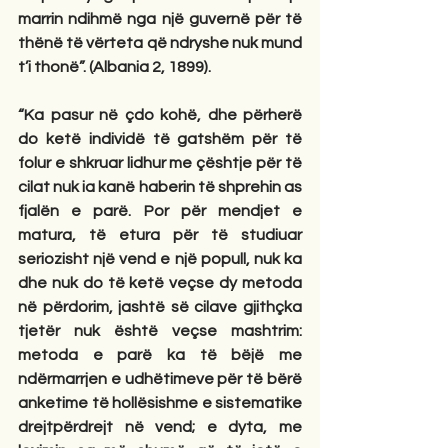
marrin ndihmë nga një guvernë për të 
thënë të vërteta që ndryshe nuk mund 
t’i thonë”. (Albania 2, 1899).
“Ka pasur në çdo kohë, dhe përherë 
do ketë individë të gatshëm për të 
folur e shkruar lidhur me çështje për të 
cilat nuk ia kanë haberin të shprehin as 
fjalën e parë. Por për mendjet e 
matura, të etura për të studiuar 
seriozisht një vend e një popull, nuk ka 
dhe nuk do të ketë veçse dy metoda 
në përdorim, jashtë së cilave gjithçka 
tjetër nuk është veçse mashtrim: 
metoda e parë ka të bëjë me 
ndërmarrjen e udhëtimeve për të bërë 
anketime të hollësishme e sistematike 
drejtpërdrejt në vend; e dyta, me 