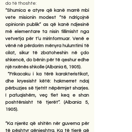
do të thoshte:
“Shumica e atyre që kanë marrë mbi 
vete misionin modest “të ndriçojnë 
opinionin publik” as që kanë ndjesinë 
më elementare ta nisin fillimisht nga 
vetvetja për t’u mirinformuar. Venë e 
vënë në përdorim mënyra hulumtimi të 
cilat, sikur të zbatoheshin në çdo 
shkencë, do bënin për të qeshur edhe 
një nxënës shkolle (Albania 6, 1905).
 “Frikacaku i ka tërë karakteristikat, 
dhe kryesisht këtë: hakmerret ndaj 
përbuzjes së tjetrit nëpërmjet sharjes.  
I pafuqishëm, veç flet keq e shan 
poshtërsisht të tjerët”. (Albania 5, 
1905).
“Ka njerëz që shitën nër guverna për 
të pështyr gënjeshtra. Ka të tjerë që 