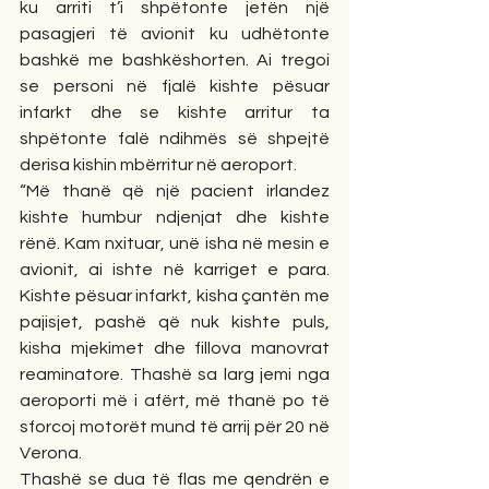
ku arriti t’i shpëtonte jetën një 
pasagjeri të avionit ku udhëtonte 
bashkë me bashkëshorten. Ai tregoi 
se personi në fjalë kishte pësuar 
infarkt dhe se kishte arritur ta 
shpëtonte falë ndihmës së shpejtë 
derisa kishin mbërritur në aeroport.
“Më thanë që një pacient irlandez 
kishte humbur ndjenjat dhe kishte 
rënë. Kam nxituar, unë isha në mesin e 
avionit, ai ishte në karriget e para. 
Kishte pësuar infarkt, kisha çantën me 
pajisjet, pashë që nuk kishte puls, 
kisha mjekimet dhe fillova manovrat 
reaminatore. Thashë sa larg jemi nga 
aeroporti më i afërt, më thanë po të 
sforcoj motorët mund të arrij për 20 në 
Verona.
Thashë se dua të flas me qendrën e 