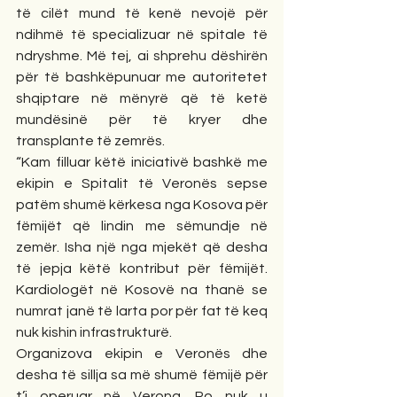
të cilët mund të kenë nevojë për 
ndihmë të specializuar në spitale të 
ndryshme. Më tej, ai shprehu dëshirën 
për të bashkëpunuar me autoritetet 
shqiptare në mënyrë që të ketë 
mundësinë për të kryer dhe 
transplante të zemrës.
“Kam filluar këtë iniciativë bashkë me 
ekipin e Spitalit të Veronës sepse 
patëm shumë kërkesa nga Kosova për 
fëmijët që lindin me sëmundje në 
zemër. Isha një nga mjekët që desha 
të jepja këtë kontribut për fëmijët. 
Kardiologët në Kosovë na thanë se 
numrat janë të larta por për fat të keq 
nuk kishin infrastrukturë.
Organizova ekipin e Veronës dhe 
desha të sillja sa më shumë fëmijë për 
t’i operuar në Verona. Po nuk u 