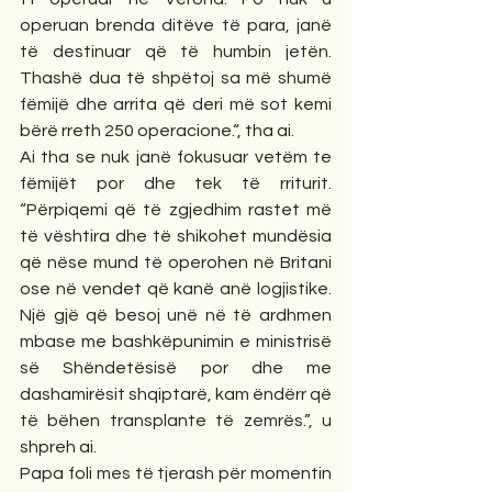
operuan brenda ditëve të para, janë 
të destinuar që të humbin jetën. 
Thashë dua të shpëtoj sa më shumë 
fëmijë dhe arrita që deri më sot kemi 
bërë rreth 250 operacione.“, tha ai.
Ai tha se nuk janë fokusuar vetëm te 
fëmijët por dhe tek të rriturit. 
“Përpiqemi që të zgjedhim rastet më 
të vështira dhe të shikohet mundësia 
që nëse mund të operohen në Britani 
ose në vendet që kanë anë logjistike. 
Një gjë që besoj unë në të ardhmen 
mbase me bashkëpunimin e ministrisë 
së Shëndetësisë por dhe me 
dashamirësit shqiptarë, kam ëndërr që 
të bëhen transplante të zemrës.”, u 
shpreh ai.
Papa foli mes të tjerash për momentin 