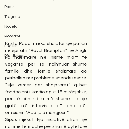
Poezi
Tregime
Novela
Romane
Kristo Papa, mjeku shqiptar që punon 
English
në spitalin “Royal Brompton” në Angli, 
Përkthime
ka ndërmarrë një nismë mjaft të 
veçantë për të ndihmuar shumë 
familje dhe fëmijë shqiptarë që 
përballen me probleme shëndetësore. 
“Një zemër për shqiptarët” quhet 
fondacioni i kardiologut të mirënjohur, 
për të cilin ndau më shumë detaje 
gjatë një interviste që dha për 
emisionin “Abc-ja e mëngjesit”.
Sipas mjekut, kjo iniciativë ofron një 
ndihmë të madhe për shumë qytetarë 