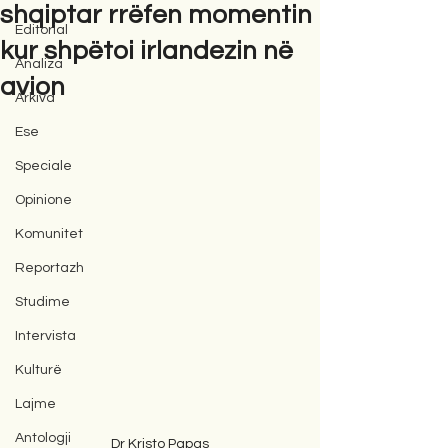
shqiptar rrëfen momentin
Editorial
kur shpëtoi irlandezin në
Analiza
avion
Arkiva
Ese
Speciale
Opinione
Komunitet
Reportazh
Studime
Intervista
Kulturë
Lajme
Antologji
Dr Kristo Papas