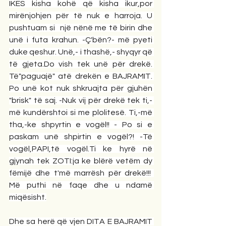
IKES kisha kohë që kisha ikur,por 
mirënjohjen për të nuk e harroja. U 
pushtuam si  një nënë me të birin dhe 
unë i futa krahun. -Ç'bën?- më pyeti 
duke qeshur. Unë,- i thashë,- shyqyr që 
të 
gjeta.Do
 vish tek unë për drekë. 
Të"paguajë" atë drekën e BAJRAMIT. 
Po unë kot nuk shkruajta për gjuhën 
"brisk" të saj. -Nuk vij për drekë tek ti,- 
më kundërshtoi si me plolitesë. Ti,-më 
tha,-ke shpyrtin e vogël!! - Po si e 
paskam unë shpirtin e vogël?! -Të 
vogël,PAPI,të vogël.Ti ke hyrë në 
gjynah tek ZOTI:ja ke blërë vetëm dy 
fëmijë dhe t'më marrësh për drekë!!!  
Më puthi në faqe dhe u ndamë 
miqësisht.
Dhe sa herë që vjen DITA E BAJRAMIT 