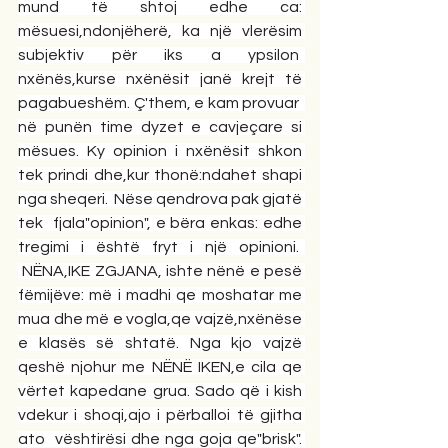
mund të shtoj edhe ca: 
mësuesi,ndonjëherë, ka një vlerësim 
subjektiv për iks a ypsilon  
nxënës,kurse nxënësit janë krejt të 
pagabueshëm. Ç'them, e kam provuar  
në punën time dyzet e cavjeçare si 
mësues. Ky opinion i nxënësit shkon 
tek prindi dhe,kur thonë:ndahet shapi 
nga sheqeri.  Nëse qendrova pak gjatë 
tek  fjala"opinion", e bëra enkas: edhe 
tregimi i është fryt i një opinioni.  
 NËNA,IKE ZGJANA, ishte nënë e pesë 
fëmijëve: më i madhi qe moshatar me 
mua dhe më e vogla,qe vajzë,nxënëse 
e klasës së shtatë. Nga kjo vajzë 
qeshë njohur me NËNË IKEN,e cila qe 
vërtet kapedane grua. Sado që i kish 
vdekur i shoqi,ajo i përballoi të gjitha 
ato  vështirësi dhe nga goja qe"brisk". 