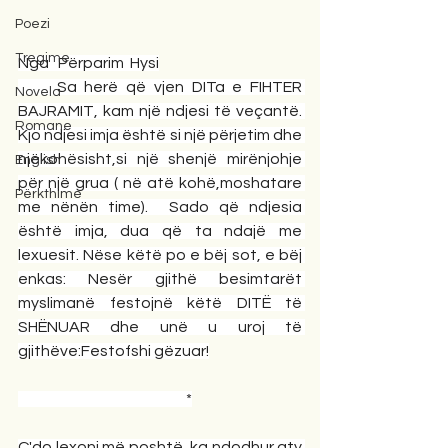
Poezi
Tregime
Nga   Përparim  Hysi
     Sa herë që vjen DITa e FIHTER 
Novela
BAJRAMIT, kam një ndjesi të veçantë. 
Romane
Kjo ndjesi imja është si një përjetim dhe 
njëkohësisht,si një shenjë mirënjohje 
English
për një grua ( në atë kohë,moshatare 
Përkthime
me nënën time).  Sado që ndjesia 
është imja, dua që ta ndajë me 
lexuesit. Nëse këtë po e bëj sot, e bëj 
enkas: Nesër gjithë besimtarët 
myslimanë festojnë këtë DITË të 
SHËNUAR dhe unë u uroj të 
gjithëve:Festofshi gëzuar!
    *
Ç'do lexoni më poshtë, ka ndodhur aty 