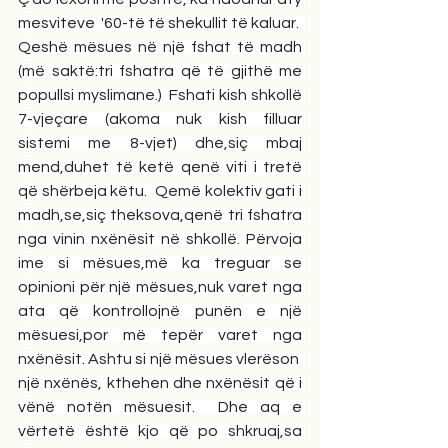
mesviteve  '60-të të shekullit të kaluar.  
Qeshë mësues në një fshat të madh 
(më saktë:tri fshatra që të gjithë me 
popullsi myslimane.)  Fshati kish shkollë 
7-vjeçare (akoma nuk kish filluar 
sistemi me 8-vjet) dhe,siç mbaj 
mend,duhet të ketë qenë viti i tretë 
që shërbeja këtu.  Qemë kolektiv gati i 
madh,se,siç theksova,qenë tri fshatra 
nga vinin nxënësit në shkollë. Përvoja 
ime si mësues,më ka treguar se 
opinioni për një mësues,nuk varet nga 
ata që kontrollojnë punën e një 
mësuesi,por më tepër varet nga 
nxënësit. Ashtu si një mësues vlerëson  
një nxënës, kthehen dhe nxënësit që i 
vënë notën mësuesit.  Dhe aq e 
vërtetë është kjo që po shkruaj,sa 