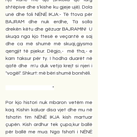
shtëpive dhe s'kishe ku gjeje ujë). Dola 
unë dhe foli NËNË IKJA:- Të ftova për 
BAJRAM dhe nuk erdhe, Ta solla 
drekën këtu dhe gëzuar BAJRAMIN!  U 
skuqa nga kjo ftesë e veçantë e saj 
dhe ca më shumë më skuqi,gjysma 
qengjit të pjekur. Dëgjo,-  më tha,- e 
kam taksur për ty. I hodha duarët në 
qafë dhe  m'u duk vetja krejt si njeri i 
"vogël". Shkurt: më bëri shumë borxhëli.
    *
Por kjo histori nuk mbaron vetëm me 
kaq. Kishin kaluar disa vjet dhe mu në 
fshatin tim NËNË IKJA kish martuar 
çupën. Kish ardhur tek çupa,kur ballë 
për ballë me mua. Nga fshati i NËNË 