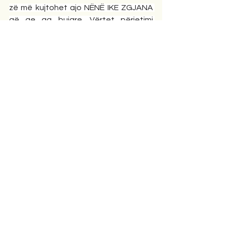
zë më kujtohet ajo NËNË IKE ZGJANA 
që qe aq bujare. Vërtet përjetimi 
është imi,por mendoj që ia vlen që të 
kujtohet.
                                                 Tiranë,  19   mars 
2026
Tregime
Comments
Write a comment...