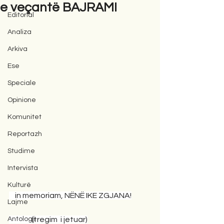
e veçantë BAJRAMI
Editorial
Analiza
Arkiva
Ese
Speciale
Opinione
Komunitet
Reportazh
Studime
Intervista
Kulturë
    in memoriam, NËNË IKE ZGJANA!
Lajme
Antologji
               (tregim  i jetuar)