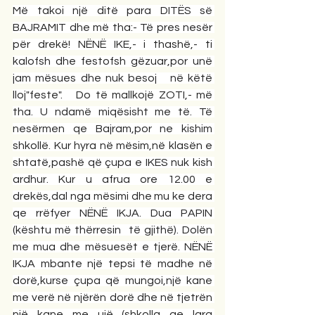
Më takoi një ditë para DITËS së 
BAJRAMIT dhe më tha:- Të pres nesër 
për drekë! NËNË IKE,- i thashë,- ti 
kalofsh dhe festofsh gëzuar,por unë 
jam mësues dhe nuk besoj   në këtë 
lloj"feste".   Do të mallkojë ZOTI,- më 
tha. U ndamë miqësisht me të. Të 
nesërmen qe Bajram,por ne kishim 
shkollë. Kur hyra në mësim,në klasën e 
shtatë,pashë që çupa e IKES nuk kish 
ardhur. Kur u afrua ore 12.00 e 
drekës,dal nga mësimi dhe mu ke dera 
qe rrëfyer NËNË IKJA. Dua PAPIN 
(kështu më thërresin  të gjithë). Dolën 
me mua dhe mësuesët e tjerë. NËNË 
IKJA mbante një tepsi të madhe në 
dorë,kurse çupa që mungoi,një kane 
me verë në njërën dorë dhe në tjetrën 
një kane me ujë (shkolla qe larg 