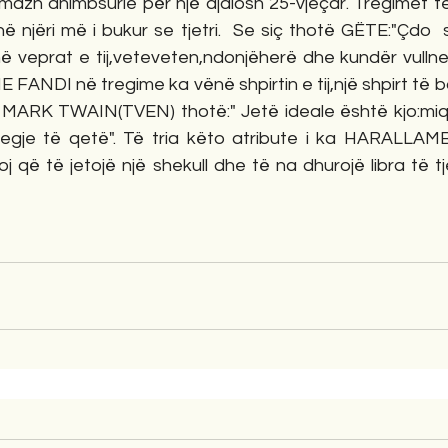
azh dhimbsurie për një djalosh 25-vjeçar. Tregimet tek
ë njëri më i bukur se tjetri.  Se siç thotë GËTE:"Çdo  s
 veprat e tij,veteveten,ndonjëherë dhe kundër vullnetit 
FANDI në tregime ka vënë shpirtin e tij,një shpirt të ba
 MARK TWAIN(TVEN) thotë:" Jetë ideale është kjo:miq të
jegje të qetë". Të tria këto atribute i ka HARALLA
 që të jetojë një shekull dhe të na dhurojë libra të t