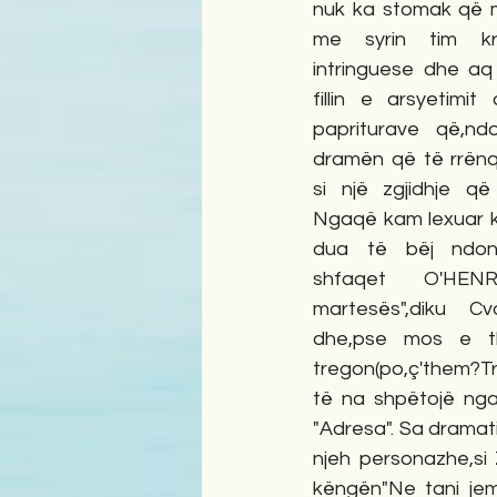
nuk ka stomak që mo
me syrin tim krit
intringuese dhe aq
fillin e arsyetimi
papriturave që,nd
dramën që të rrënq
si një zgjidhje që 
Ngaqë kam lexuar ka
dua të bëj ndonjë
shfaqet O'HEN
martesës",diku Cva
dhe,pse mos e th
tregon(po,ç'them?Tr
të na shpëtojë nga
"Adresa". Sa dramat
njeh personazhe,si Z
këngën"Ne tani jemi