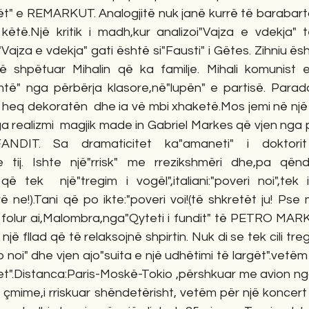
t" e REMARKUT. Analogjitë nuk janë kurrë të barabarta
të.Një kritik i madh,kur analizoi"Vajza e vdekja" t
k"Vajza e vdekja" gati është si"Fausti" i Gëtes. Zihniu ësht
 shpëtuar Mihalin që ka familje. Mihali komunist e Zih
mtë" nga përbërja klasore,në"lupën" e partisë. Paradok
 heq dekoratën  dhe ia vë mbi xhaketë.Mos jemi në një 
 realizmi  magjik made in Gabriel Markes që vjen nga p
IT. Sa dramaticitet ka"amaneti" i doktorit 
e tij. Ishte një"rrisk" me rrezikshmëri dhe,pa qënd
që tek  një"tregim i vogël",italiani:"poveri noi",tek 
erë ne!).Tani që po ikte:"poveri voi!(të shkretët ju! Pse
olur ai,Malombra,nga"Qyteti i fundit" të PETRO MARK
 fllad që të relaksojnë shpirtin. Nuk di se tek cili tre
noi" dhe vjen ajo"suita e një udhëtimi të largët".vetëm
".Distanca:Paris-Moskë-Tokio ,përshkuar me avion nga n
 çmime,i rriskuar shëndetërisht, vetëm për një koncert