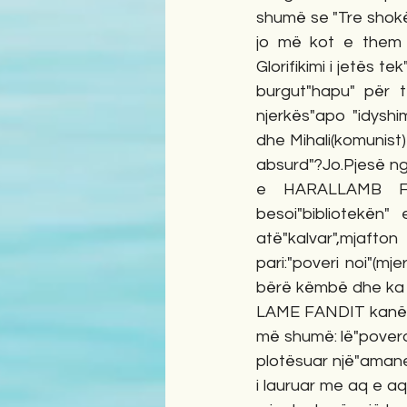
shumë se "Tre shokë
jo më kot e them kë
Glorifikimi i jetës te
burgut"hapu" për të
njerkës"apo "idyshi
dhe Mihali(komunist)
absurd"?Jo.Pjesë nga
e HARALLAMB FAND
besoi"bibliotekën" 
atë"kalvar",mjafton 
pari:"poveri noi"(mj
bërë këmbë dhe ka f
LAME FANDIT kanë një
më shumë: lë"povero 
plotësuar një"amanet
i lauruar me aq e aq