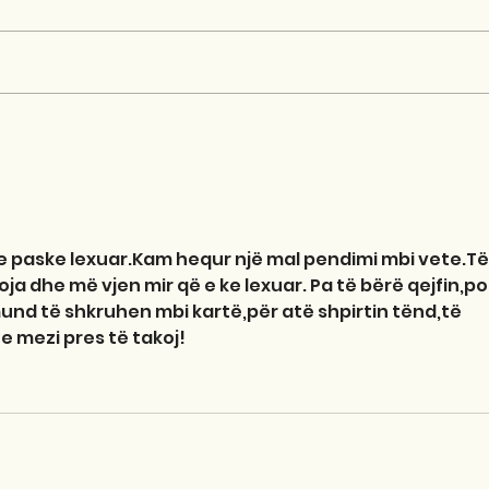
 e paske lexuar.Kam hequr një mal pendimi mbi vete.Të
ja dhe më vjen mir që e ke lexuar. Pa të bërë qejfin,po
und të shkruhen mbi kartë,për atë shpirtin tënd,të 
e mezi pres të takoj!