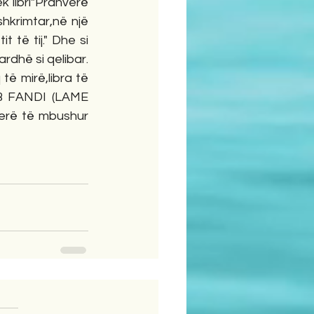
 libri"Pranverë 
hkrimtar,në një 
të tij." Dhe si 
rdhë si qelibar. 
 mirë,libra të 
MB FANDI (LAME 
jerë të mbushur 