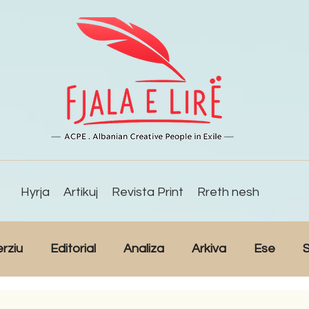
Hyrja
Artikuj
Revista Print
Rreth nesh
erziu
Editorial
Analiza
Arkiva
Ese
S
Reportazh
Studime
Intervista
Kulturë