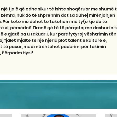
një fjalë që edhe sikur të ishte shoqëruar me shumë t
ga zëmra, nuk do të shprehnin dot sa duhej mirënjohjen 
m. Për këtë më duhet të takohem me ty(e kjo do të 
ë vij përsërinë Tiranë që të të përqafoj me dashuri e t
 e gjatë pa u takuar. E kur parafytyroj vështrimin tën
j fjalët mjaltë të një njeriu plot talent e kulturë e, 
ft të pasur, mua më shtohet padurimi për takimin 
, Përparim Hysi!