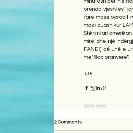
minutash për një hom
brenda vjeshtës" jan
farë mase,paraqit në
mos i duash,kur LAME 
Shkrimtari amerikan
mirë dhe një ndërg
FANDI) që unë e uroj
me"fllad pranvere".
Ese
2 Comments