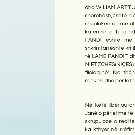
dha WILIAM ARTTUR 
shprehësh,është një
shuplakën që më d
ka emrin e  tij të nd
FANDI është më s
shkrimtari:është kriti
të LAME FANDIT dhe,p
NIETZCHES(NIÇES):"
filologjinë". Kjo t
mjekësi dhe për letër
Në këtë libër,autor
Janë o përjetime të a
skrupuloze o realit
ka kthyer në rrëfime