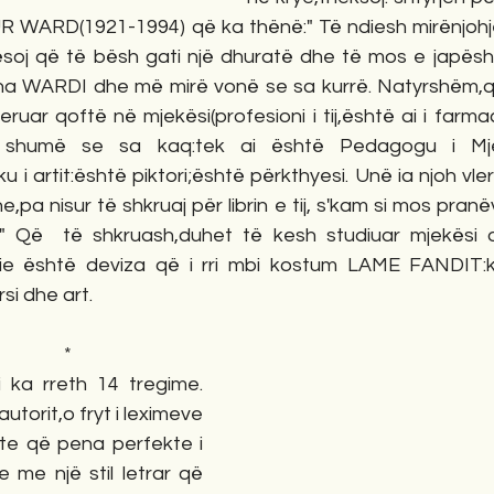
WARD(1921-1994) që ka thënë:" Të ndiesh mirënjohje
soj që të bësh gati një dhuratë dhe të mos e japësh a
ha WARDI dhe më mirë vonë se sa kurrë. Natyrshëm,
eruar qoftë në mjekësi(profesioni i tij,është ai i farma
humë se sa kaq:tek ai është Pedagogu i Mjek
ku i artit:është piktori;është përkthyesi. Unë ia njoh vlera
a nisur të shkruaj për librin e tij, s'kam si mos pranëv
 Që  të shkruash,duhet të kesh studiuar mjekësi d
hënie është deviza që i rri mbi kostum LAME FANDIT:k
si dhe art.
    *
i ka rreth 14 tregime. 
utorit,o fryt i leximeve 
ete që pena perfekte i 
 me një stil letrar që 