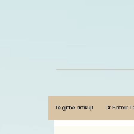
Të gjithë artikujt
Dr Fatmir T
Opinione
Komunitet