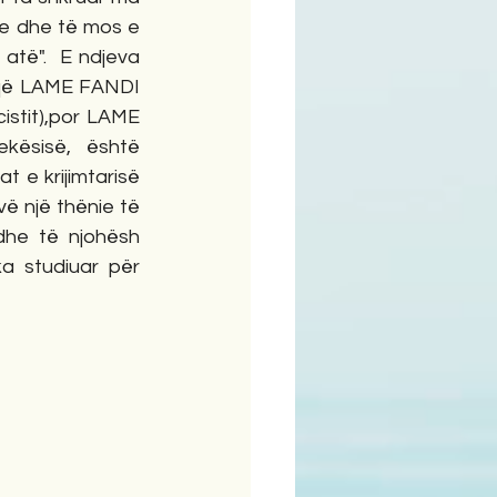
 dhe të mos e 
të".  E ndjeva 
që LAME FANDI 
cistit),por LAME 
ësisë, është 
t e krijimtarisë 
ë një thënie të 
he të njohësh 
a studiuar për 