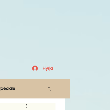
Hyrja
peciale
Lajme