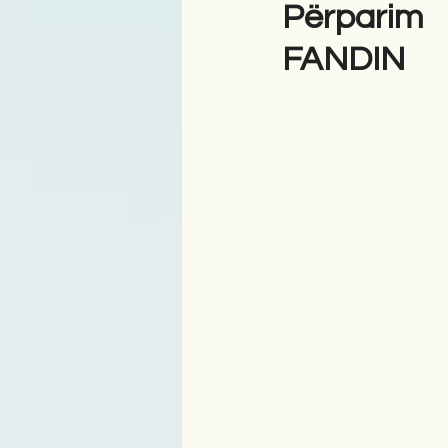
Përparim 
FANDIN
Antologji
Poezi
Tre