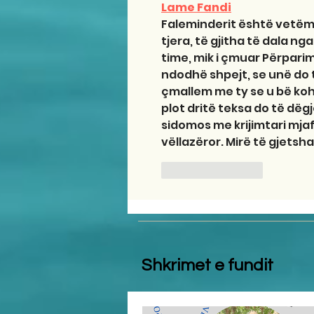
Lame Fandi
Faleminderit është vetëm 
tjera, të gjitha të dala n
time, mik i çmuar Përpari
ndodhë shpejt, se unë do t
çmallem me ty se u bë kohë
plot dritë teksa do të dëgjo
sidomos me krijimtari mja
vëllazëror. Mirë të gjetsha
Like
Reply
Shkrimet e fundit