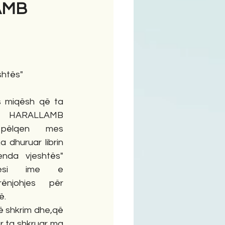
LAMB
ime
shtës"
s miqësh që ta 
r HARALLAMB 
pëlqen mes 
dhuruar librin 
nda vjeshtës" 
desi ime e 
ënjohjes për 
ë.
 shkrim dhe,që 
r ta shkruar ma 