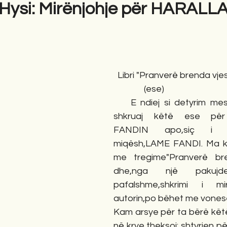
Hysi: Mirënjohje për HARAL
gime
Novela
Romane
English
Përkth
  Libri "Pranverë brenda vje
               (ese)
    E ndiej si detyrim me
shkruaj këtë ese pë
FANDIN apo,siç i 
miqësh,LAME FANDI. Ma ka 
me tregime"Pranverë bre
dhe,nga një pakuj
pafalshme,shkrimi i mir
autorin,po bëhet me vones
Kam arsye për ta bërë këtë
në krye,theksoj: shtyrjen pë