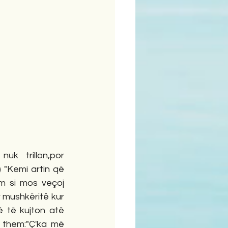
 trillon,por 
 "Kemi artin që 
 si mos veçoj 
mushkëritë kur 
ë të kujton atë 
 them:"Ç'ka më 