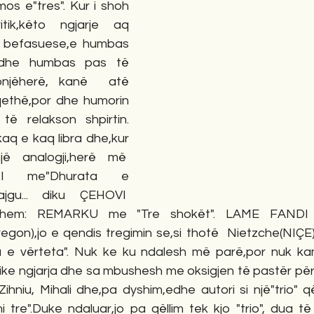
s e"tres". Kur i shoh 
ik,këto ngjarje aq 
 befasuese,e humbas 
t dhe humbas pas të 
onjëherë, kanë  atë 
ethë,por dhe humorin 
të relakson shpirtin. 
q e kaq libra dhe,kur 
 analogji,herë më  
RI me"Dhurata e 
jgu... diku ÇEHOVI  
em: REMARKU me "Tre shokët". LAME FANDI nuk
egon),jo e qendis tregimin se,si thotë  Nietzche(NIÇE)
 e vërteta". Nuk ke ku ndalesh më parë,por nuk kam
ike ngjarja dhe sa mbushesh me oksigjen të pastër për 
ihniu, Mihali dhe,pa dyshim,edhe autori si një"trio" q
 tre".Duke ndaluar,jo pa qëllim tek kjo "trio", dua të