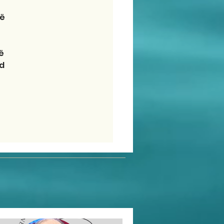
ë 
ë 
d 