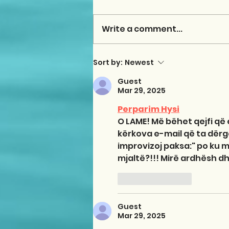
Write a comment...
Sort by:
Newest
Guest
Mar 29, 2025
Perparim Hysi
O LAME! Më bëhet qejfi që
kërkova e-mail që ta dërgo
improvizoj paksa:" po ku m
mjaltë?!!! Mirë ardhësh dh
Like
Reply
Guest
Mar 29, 2025