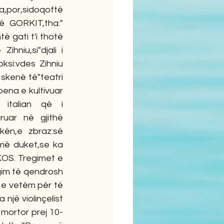
,por,sidoqoftë 
ë GORKIT,tha:" 
ë gati t'i thotë 
niu,si"djali i 
si:vdes Zihniu 
skenë të"teatri 
ena e kultivuar 
italian që i 
ruar në gjithë 
ikën,e zbraz:së 
 më duket,se ka 
OS. Tregimet e 
gim të qendrosh 
 e vetëm për të 
jë violinçelist 
 mortor prej 10-