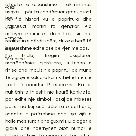
situatë të zakonshme – takimin mes 
Poezi
miqve – për ta shndërruar gradualisht 
Tregime
në një histori ku e papritura dhe 
“rastësia” marrin rol qendror. Kjo 
Novela
mënyrë rrëfimi e afron lexuesin me 
Romane
realitetin e përditshëm, duke e bërë të 
besueshme edhe atë që vjen më pas.
English
Në thelb, tregimi eksploron 
Përkthime
marrëdhëniet njerëzore, kujtesën e 
rinisë dhe impulsin e papritur që mund 
të zgjojë e kaluara kur rikthehet në një 
çast të papritur. Personazhi i Kates 
nuk është thjesht një figurë konkrete, 
por edhe një simbol i asaj që mbetet 
pezull në kujtesë: dëshira e pathënë, 
shpotia e pafajshme dhe ajo vijë e 
hollë mes turpit dhe guximit. Dialogët e 
gjallë dhe ndërhyrjet plot humor e 
bëjnë rrëfimin të marrë një ton intim, 