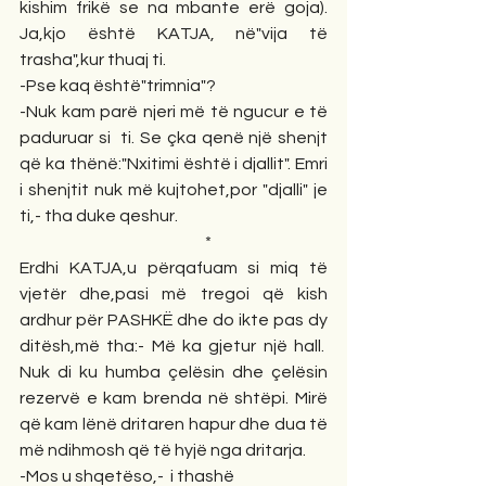
kishim frikë se na mbante erë goja). 
Ja,kjo është KATJA, në"vija të 
trasha",kur thuaj ti.
-Pse kaq është"trimnia"?
-Nuk kam parë njeri më të ngucur e të 
paduruar si  ti. Se çka qenë një shenjt 
që ka thënë:"Nxitimi është i djallit". Emri 
i shenjtit nuk më kujtohet,por "djalli" je 
ti,- tha duke qeshur.
                                                         *
Erdhi KATJA,u përqafuam si miq të 
vjetër dhe,pasi më tregoi që kish 
ardhur për PASHKË dhe do ikte pas dy 
ditësh,më tha:- Më ka gjetur një hall.  
Nuk di ku humba çelësin dhe çelësin 
rezervë e kam brenda në shtëpi. Mirë 
që kam lënë dritaren hapur dhe dua të 
më ndihmosh që të hyjë nga dritarja.
-Mos u shqetëso,-  i thashë