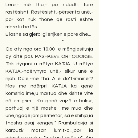
Lëre,- më tha,- po ndodhi fare 
rastësisht. Rastësisht,-përsërita unë,-
por kot nuk thonë që rasti është 
mbreti i botës.
E lashë sa gjerbi gllënjkën e parë dhe...
                                                             *
Qe aty nga ora 10.00  e mëngjesit,nja 
dy ditë pas PASHKËVE ORTODOKSE. 
Tek dyqani u rrëfye KATJA. U rrëfye 
KATJA,-ndëryhyra unë,- sikur unë e 
njoh. Dale,-më tha. A e do"trimninë"? 
Mos më ndërpri! KATJA ka qenë 
komshia ime,u martua dhe kishte vite 
në emigrim.  Ka qenë vajzë e bukur, 
pothuaj e një moshe  me mua dhe 
unë,ngaqë jam përmetar, sa e shihja,ia 
thosha asaj këngës:" Rrumbullakja si 
karpuzi/ matan lumit-o...,por ia 
ndryshoja pak si "matan Lanës-o".  Ajo 