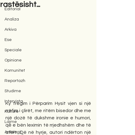
rastësisht...
Editorial
Analiza
Arkiva
Ese
Speciale
Opinione
Komunitet
Reportazh
Studime
Intervista
Ky tregim i Përparim Hysit vjen si një 
rrëfim i çlirët, me ritëm bisedor dhe me 
Kulturë
një dozë të dukshme ironie e humori, 
Lajme
që e bën leximin të rrjedhshëm dhe të 
Antologji
afërt. Që në hyrje, autori ndërton një 