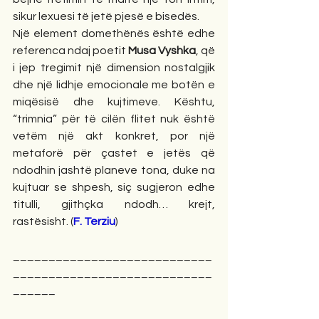
sikur lexuesi të jetë pjesë e bisedës.
Një element domethënës është edhe 
referenca ndaj poetit 
Musa Vyshka
, që 
i jep tregimit një dimension nostalgjik 
dhe një lidhje emocionale me botën e 
miqësisë dhe kujtimeve. Kështu, 
“trimnia” për të cilën flitet nuk është 
vetëm një akt konkret, por një 
metaforë për çastet e jetës që 
ndodhin jashtë planeve tona, duke na 
kujtuar se shpesh, siç sugjeron edhe 
titulli, gjithçka ndodh… krejt, 
rastësisht. (
F. Terziu
)
____________________________
____________________________
______