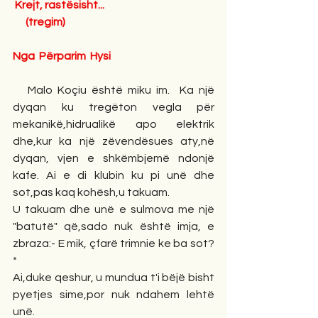
Krejt, rastësisht...
      (tregim)
Nga  Përparim  Hysi
   Malo Koçiu është miku im.  Ka një 
dyqan ku tregëton vegla për 
mekanikë,hidrualikë apo elektrik 
dhe,kur ka një zëvendësues aty,në 
dyqan, vjen e shkëmbjemë ndonjë 
kafe. Ai e di klubin ku pi unë dhe 
sot,pas kaq kohësh,u takuam.
U takuam dhe unë e sulmova me një 
"batutë" që,sado nuk është imja, e 
zbraza:- E mik, çfarë trimnie ke ba sot? 
*
Ai,duke qeshur, u mundua t'i bëjë bisht 
pyetjes sime,por nuk ndahem lehtë 
unë.