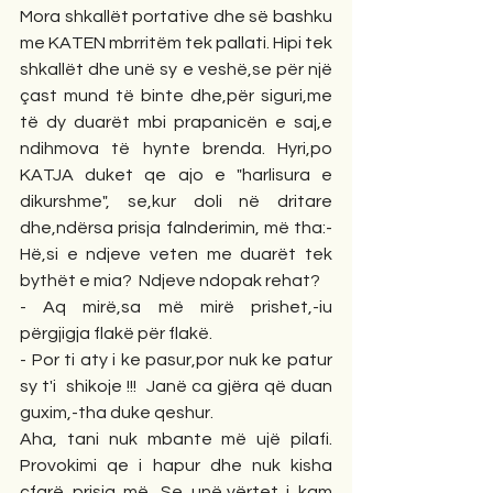
Mora shkallët portative dhe së bashku 
me KATEN mbrritëm tek pallati. Hipi tek 
shkallët dhe unë sy e veshë,se për një 
çast mund të binte dhe,për siguri,me 
të dy duarët mbi prapanicën e saj,e 
ndihmova të hynte brenda. Hyri,po 
KATJA duket qe ajo e "harlisura e 
dikurshme", se,kur doli në dritare 
dhe,ndërsa prisja falnderimin, më tha:- 
Hë,si e ndjeve veten me duarët tek 
bythët e mia?  Ndjeve ndopak rehat?
- Aq mirë,sa më mirë prishet,-iu 
përgjigja flakë për flakë.
- Por ti aty i ke pasur,por nuk ke patur 
sy t'i  shikoje !!!  Janë ca gjëra që duan 
guxim,-tha duke qeshur.
Aha, tani nuk mbante më ujë pilafi. 
Provokimi qe i hapur dhe nuk kisha 
çfarë prisja më. Se unë,vërtet i kam 