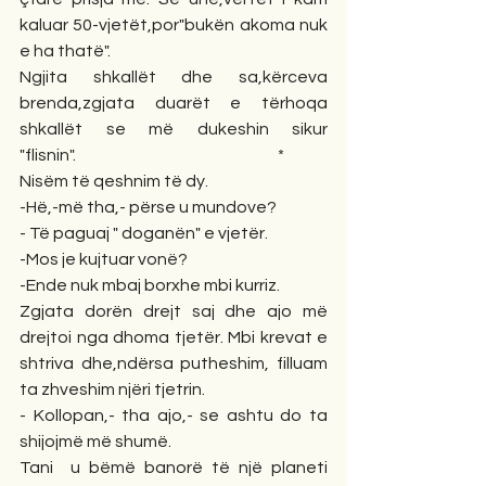
kaluar 50-vjetët,por"bukën akoma nuk 
e ha thatë".
Ngjita shkallët dhe sa,kërceva 
brenda,zgjata duarët e tërhoqa 
shkallët se më dukeshin sikur 
"flisnin".                                                              *
Nisëm të qeshnim të dy.
-Hë,-më tha,- përse u mundove?
- Të paguaj " doganën" e vjetër.
-Mos je kujtuar vonë?
-Ende nuk mbaj borxhe mbi kurriz.
Zgjata dorën drejt saj dhe ajo më 
drejtoi nga dhoma tjetër. Mbi krevat e 
shtriva dhe,ndërsa putheshim, filluam 
ta zhveshim njëri tjetrin.
- Kollopan,- tha ajo,- se ashtu do ta 
shijojmë më shumë.
Tani  u bëmë banorë të një planeti 