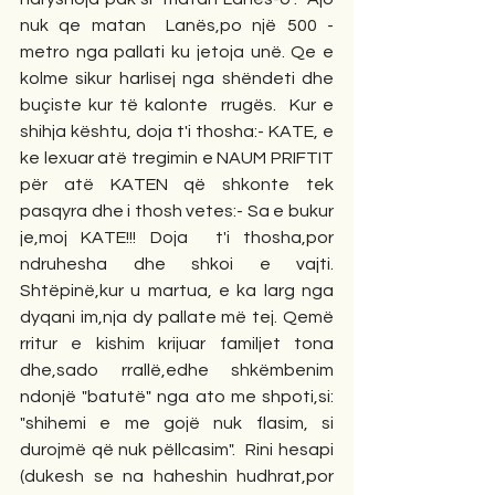
nuk qe matan  Lanës,po një 500 - 
metro nga pallati ku jetoja unë. Qe e 
kolme sikur harlisej nga shëndeti dhe 
buçiste kur të kalonte  rrugës.  Kur e 
shihja kështu, doja t'i thosha:- KATE, e 
ke lexuar atë tregimin e NAUM PRIFTIT 
për atë KATEN që shkonte tek 
pasqyra dhe i thosh vetes:- Sa e bukur 
je,moj KATE!!! Doja  t'i thosha,por 
ndruhesha dhe shkoi e vajti. 
Shtëpinë,kur u martua, e ka larg nga 
dyqani im,nja dy pallate më tej. Qemë 
rritur e kishim krijuar familjet tona 
dhe,sado rrallë,edhe shkëmbenim 
ndonjë "batutë" nga ato me shpoti,si: 
"shihemi e me gojë nuk flasim, si 
durojmë që nuk pëllcasim".  Rini hesapi 
(dukesh se na haheshin hudhrat,por 