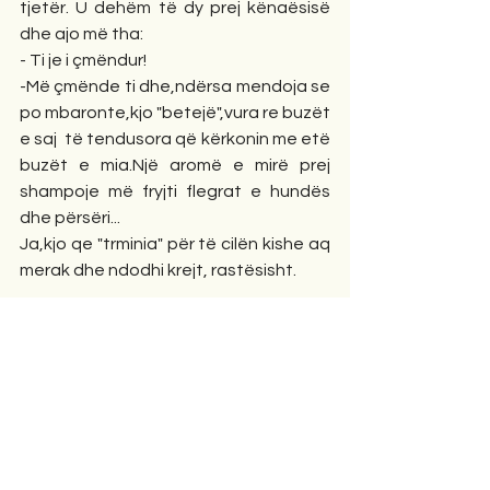
tjetër. U dehëm të dy prej kënaësisë 
dhe ajo më tha:
- Ti je i çmëndur!
-Më çmënde ti dhe,ndërsa mendoja se 
po mbaronte,kjo "betejë",vura re buzët 
e saj  të tendusora që kërkonin me etë 
buzët e mia.Një aromë e mirë prej 
shampoje më fryjti flegrat e hundës 
dhe përsëri...
Ja,kjo qe "trminia" për të cilën kishe aq 
merak dhe ndodhi krejt, rastësisht.
* I ndjeri miku im,POETI MUSA 
VYSHKA,kur më takonte,më thoshte:-
Hë,çfarë trimnie ke ba sot?  E 
kam"vjedhur" nga Ai dhe,sa herë e 
përdor me miq të afërt,sikur e kam 
pranë.E kujtoj me mall.
Tiranë, 22  prill 2026